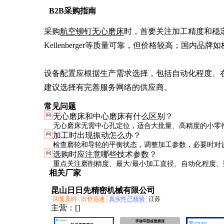
B2B采购指南
采购
航空铆钉无心磨床
时，首要关注加工精度和稳定
Kellenberger等质量可靠，但价格较高；国内品
设备配置应根据生产需求选择，包括自动化程度、
建议选择有完善服务网络的供应商。
常见问题
问
无心磨床和中心磨床有什么区别？
无心磨床无需中心孔定位，适合大批量、高精度的小零
问
加工时出现振动怎么办？
心磨床适合复杂形状和大尺寸工件的精密加工。
检查磨轮和导轮的平衡状态，调整加工参数，必要时对
问
选购时应注意哪些技术参数？
平衡校正。
重点关注磨削精度、最大/最小加工直径、自动化程度、
相关厂家
性能等关键参数。
昆山日日先精密机械有限公司
回复及时
出价迅速
真实性已核验
江苏
主营：
[]