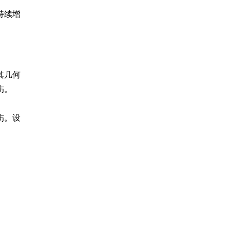
持续增
其几何
。

伤。设