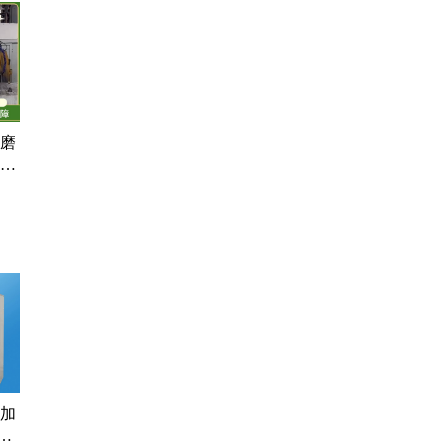
圆磨
自动
环保
能加
机