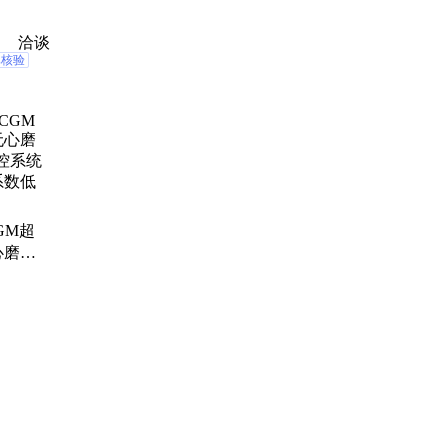
平面磨床 KGS-
床 慢走丝线
150
磨 数控磨 精密磨
200S 性能稳定
机床 LA500A
削
洽谈
已核验
CGM超
心磨床
系统 导
低 规