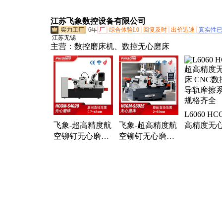
自动平面磨床
自动电动液压磨
磨卧轴矩台7
PLC自动进刀
床718/818/1022磨
金属磨削
江苏飞象数控设备有限公司
3060数控CNC磨
削
6年
厂
综合体验L0
回复及时
出价迅速
真实性
床
江苏无锡
主营：
数控磨床机、数控无心磨床
L6060 H
飞象-超高精度航
飞象-超高精度航
高精度无
空铆钉无心磨床
空铆钉无心磨床
CNC数控
S4020磨削直径2-
S5025磨削直径2-
轨摩擦系数
45mm
60mm
格齐全