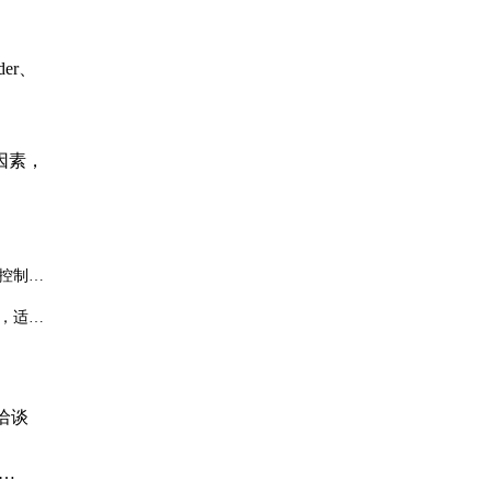
er、
因素，
控制加
，适合
洽谈
、