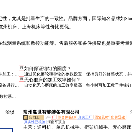
性，尤其是批量生产的一致性。品牌方面，国际知名品牌如Stud
牌如杭州机床、上海机床等性价比更优。

在线测量系统和数控功能等。售后服务和备件供应也是重要考量
问
如何保证铆钉的圆度？
件加工；中
通过优化磨轮和导轮的参数设置，保持良好的修整状态，并
问
无心磨床的加工效率如何？
工进给量，可有效保证圆度。
设备进行动
自动化无心磨床的加工效率极高，每小时可加工数千件铆钉
大批量生产。
数控系统
洽谈
常州赢世智能装备有限公司
5年
厂
综合体验L0
真实工厂
回复及时
出价迅速
真实性已核验
河南平顶山
主营：
送料机、单爪机械手、桁架机械手、无心磨床