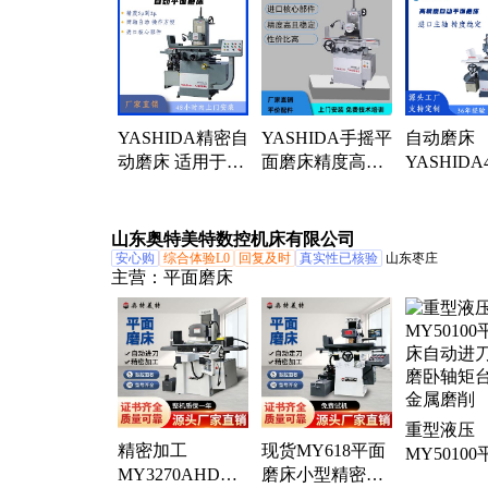
YASHIDA精密自
YASHIDA手摇平
自动磨床
动磨床 适用于批
面磨床精度高操
YASHIDA
量自动磨削加工
作简单适合零散
光洁度高
源头工厂
加工稳定性高
操作 适用
削加工
山东奥特美特数控机床有限公司
安心购
综合体验L0
回复及时
真实性已核验
山东枣庄
主营：
平面磨床
重型液压
精密加工
现货MY618平面
MY5010
MY3270AHD全
磨床小型精密半
床自动进