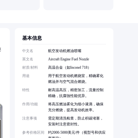
无锡科镍
基本信息
要
中文名
航空发动机燃油喷嘴
英文名
Aircraft Engine Fuel Nozzle
材质/材料
高温合金（如Inconel 718）
，
用途
用于航空发动机燃烧室，精确雾化
燃油并与空气混合燃烧。
特性
耐高温高压，精密加工，流量控制
精确，抗腐蚀性能优异。
作用/功能
将高压燃油雾化为细小液滴，确保
充分燃烧，提高发动机效率。
注意事项
需定期清洗检查，防止积碳堵塞，
安装时注意密封性。
参考价格区间
约2000-5000美元/件（视型号和供应