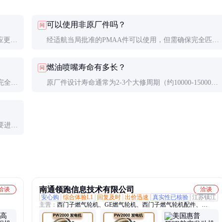
可以使用非原厂件吗？
问
应更
经适航当局批准的PMAA件可以使用，但需确保完全匹
换。
配。关键发动机部件不建议使用未经认证的替代品。
燃油喷嘴寿命有多长？
问
完全、
原厂件设计寿命通常为2-3个大修周期（约10000-15000小
时），实际寿命取决于燃油质量和维护状况。
要进行
南通领跑信息技术有限公司
洽谈
洽谈
安心购
综合体验L1
回复及时
出价迅速
真实性已核验
江苏镇江
主营：
西门子燃气轮机、GE燃气轮机、西门子燃气轮机配件、
PW2000航空发动机配件、GE燃气轮机配件、索拉燃气轮机备件、阿