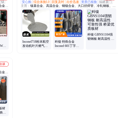
无锡
安心购
综合体验L0
回复及时
出价迅速
资质已核验
福建厦门
合金、
主营：
镍基合金、高温合金、铜镍合金、大口径焊管、冷轧钢板、粉
、钢
末
科镍 GBNS1104强
韧钢板 耐高温性 可
Inconel718粉末航空
科镍 特殊合金
靠性强 桥梁优质板
8W5
发动机叶片燃气轮
Inconel 601丁字焊
材
气喷口
机喷嘴高温部件3D
管 一站式供应
打印
GBNS3103管 耐腐
蚀性
洽谈
合金、
、蒙乃
晶铸造
板材
质 铁镍
 尺寸