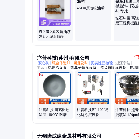
4M50原装喷油嘴
钻石斗齿 高
磨工程机械配
掘机铲斗专用
PC240-8原装喷油嘴
发动机燃油喷射系
统专用配件
汴普科技(苏州)有限公司
安心购
综合体验L1
回复及时
真实性已核验
浙江宁波
主营：
热喷涂设备、等离子喷涂设备、超音速喷涂设备、电弧
备、陶瓷喷涂设备、碳化钨喷涂设备、喷锌机、喷铝机、喷铜
汴普科技 耐高温热
汴普科技BP-120 碳
汴普科技 超
涂层 1800℃ 耐磨防
化钨涂层设备
属喷涂 450μ
腐 航空发动机/火箭
±0.5μm 热障喷涂 耐
耐磨防腐 1800
喷嘴专用
酸碱热涂层
硬度
无锡隆成建金属材料有限公司