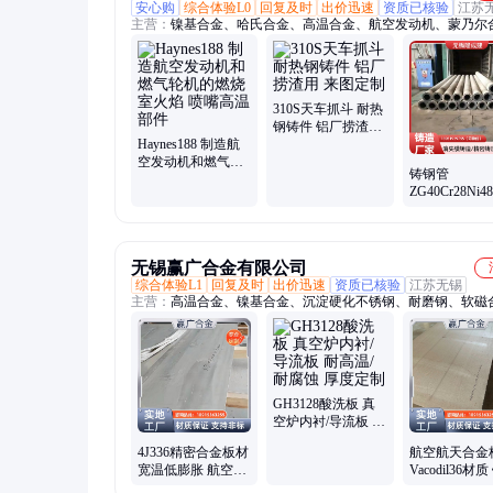
安心购
综合体验L0
回复及时
出价迅速
资质已核验
江苏
主营：
镍基合金、哈氏合金、高温合金、航空发动机、蒙乃尔
钛合金、铜镍合金、双相钢、沉淀硬化钢、耐热钢铸件、圆钢
板、无缝管、纯镍板、不锈钢
310S天车抓斗 耐热
钢铸件 铝厂捞渣用
Haynes188 制造航
来图定制
空发动机和燃气轮
铸钢管
机的燃烧室火焰 喷
ZG40Cr28Ni4
嘴高温部件
高温炉管 乏
使用周期长
无锡赢广合金有限公司
综合体验L1
回复及时
出价迅速
资质已核验
江苏无锡
主营：
高温合金、镍基合金、沉淀硬化不锈钢、耐磨钢、软磁
尿素级不锈钢、无缝管、铁镍合金、马氏体不锈钢、哈氏合金
尔合金、精密合金、双相不锈钢、双钼不锈钢、奥氏体、等轴
合金、板材、管材、法兰、热轧板、冷轧板
GH3128酸洗板 真
空炉内衬/导流板 耐
高温/耐腐蚀 厚度定
4J336精密合金板材
航空航天合金
制
宽温低膨胀 航空发
Vacodil36材
动机喷嘴用 温波动
合金 低热膨胀