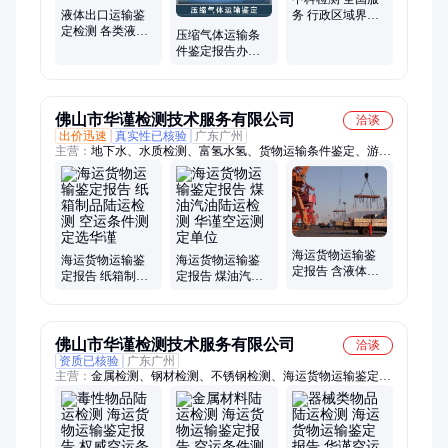
液体出口运输鉴
务 行政区域界线
定检测 各类液态
测绘 电子纸质报
压缩气体运输条
货物空运海运 非
告
件鉴定报告办理
危报告快速出具
CMA/CNAS 资质
海陆空运危险品
检测
佛山市华谨检测技术服务有限公司
洽谈
出价迅速
真实性已核验
广东广州
主营：
地下水、水质检测、富氢水氢、货物运输条件鉴定、游泳
池水质、饮用水检测、土壤质量检测、金属材料检测、食品类检
测、建筑材料检测、油品检测、废气、噪声检测、无损探伤、
ROHS、REACH检测、中英文MSDS认证、食品接触材料检测
海运货物运输鉴
海运货物运输鉴
海运货物运输鉴
定报告 含液体物
定报告 纸箱制品
定报告 煤油汽油
品陆运检测 电器
陆运检测 空运条
陆运检测 华谨空
设备空运测试
件测定选华谨
运测定单位
佛山市华谨检测技术服务有限公司
洽谈
资质已核验
广东广州
主营：
金属检测、钢材检测、不锈钢检测、海运货物运输鉴定报
告、水质检测、环境检测、土壤检测、无损焊缝检测