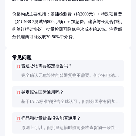
价格构成主要包括：基础检测费（约2000元）+ 特殊项目费
（如UN38.3测试约800元/项）+ 加急费。建议与长期合作机
构签订框架协议，批量检测可降低单次成本约20%。注意部
分代理商可能收取30-50%中介费。
常见问题
普通货物需要鉴定报告吗？
问
完全确认无危险性的普通货物不需要。但含有电池、
粉末、液体等『敏感成分』时，航司可能要求鉴定以
排除风险。建议不确定时提前咨询货运代理。
鉴定报告国际通用吗？
问
基于IATA标准的报告全球认可，但部分国家有附加要
求。如美国FAA对锂电池运输、中东国家对化工品有
特殊规定，需提前确认。
样品和批量货品报告能否通用？
问
原则上可以，但批量运输时航司会核查货物一致性。
建议样品鉴定时注明『后续批量货物成分与包装与此