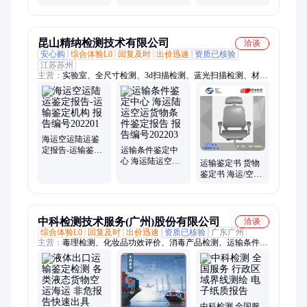
条件鉴定机构
生米食品添加剂
测试 可出具
CNAS报告
昆山精纳检测技术有限公司
洽谈
安心购
综合体验L0
回复及时
出价迅速
资质已核验
江苏苏州
主营：
实验室、全尺寸检测、3d扫描检测、蓝光扫描检测、材料
检测、可靠性检测、三坐标对外检测服务、汽车检具校验、抄
数、逆向扫描、三维扫描检测、CT检测、硬度检测、盐雾实
验、拉力检测
海运空运陆运鉴
定报告-运输鉴定
运输条件鉴定中
机构 报告编号
心 海运陆运空运
运输鉴定书 货物
202201
货物条件鉴定报
鉴定书 海运/空运/
告 报告编号
陆运/铁路 专业报
202203
告全国认可
中科检测技术服务(广州)股份有限公司
洽谈
综合体验L0
回复及时
出价迅速
资质已核验
广东广州
主营：
毒理检测、化妆品功效评价、消毒产品检测、运输条件鉴
定、产品质量鉴定、病毒杀灭试验、土壤检测、危废鉴别、涉水
产品检测、空气净化产品检测、塑胶跑道检测、洁净室检测、抗
菌防霉检测、固废检测、成分分析、海洋测绘、海洋监测、消毒
设备检测、化妆品检测、水处理剂检测、涂料检测、无尘车间检
测
中科检测 全国服