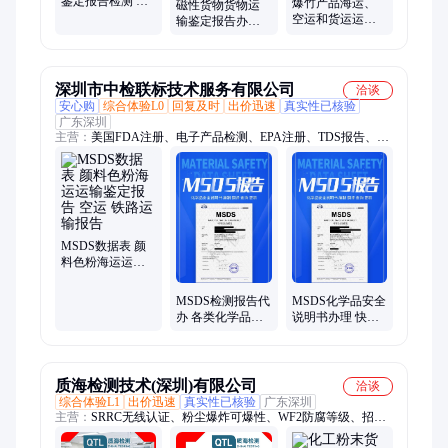
鉴定报告检测 质
爆竹产品海运、
磁性货物货物运
海 海运 空运 陆运
空运和货运运输
输鉴定报告办理
运输鉴 定报告办
货物运输鉴定
空运海运运输第
理
MSDS报告办理质
三方检测机构质
海检测
海
深圳市中检联标技术服务有限公司
洽谈
安心购
综合体验L0
回复及时
出价迅速
真实性已核验
广东深圳
主营：
美国FDA注册、电子产品检测、EPA注册、TDS报告、成
分分析报告、SDS/MSDS报告、跨境UL报告、运输鉴定书报
告、质检报告、CE认证、美国FCC电子认证、ROHS电子产品认
证、COC认证、COA认证、PIF认证、俄罗斯EAC认证、GCC认
证、俄罗斯GOST认证、欧洲CPNP化妆品上市注册、英国SCPN
化妆品上市注册、欧盟CPSR化妆品认证、CE 认证服务、欧盟产
品认证、FDA认证、美国FCC-ID认证
MSDS数据表 颜
料色粉海运运输
鉴定报告 空运 铁
路运输报告
MSDS检测报告代
MSDS化学品安全
办 各类化学品安
说明书办理 快速
全检测 货物运输
出具货物运输条
鉴定报告
件检测报告
质海检测技术(深圳)有限公司
洽谈
综合体验L1
出价迅速
真实性已核验
广东深圳
主营：
SRRC无线认证、粉尘爆炸可爆性、WF2防腐等级、招投
标报告、防腐等级检测认证、防腐等级测试、3D尺寸测量、耐