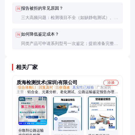
一致』，并保留足够备份样品。
报告被拒的常见原因？
问
三大高频问题：检测项目不全（如缺静电测试）、包
装等级与货物危险度不匹配、运输专用名称未采用
IATA标准表述（如应写『UN3480，锂离子电池』而
如何降低鉴定成本？
问
非商品名）。
同类产品可申请系列型号一次鉴定；提前准备完整
MSDS和产品说明书减少检测项；选择非旺季送检避
免加急费；与货代合作共享同类产品报告模板。
相关厂家
质海检测技术(深圳)有限公司
洽谈
综合体验L1
回复及时
出价迅速
真实性已核验
广东深圳
主营：
铝合金、元素分析、老化测试、公路运输鉴定报告办理、
汽车材料、第三方检测、高低温测试、质定性分析、成分分析
方、检测机构检测、检测表面异物、第三方分析机、防尘防水试
验
分散剂公路运输