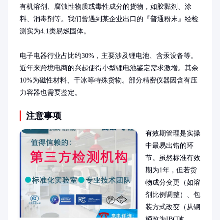
有机溶剂、腐蚀性物质或毒性成分的货物，如胶黏剂、涂
料、消毒剂等。我们曾遇到某企业出口的『普通粉末』经检
测实为4.1类易燃固体。

电子电器行业占比约30%，主要涉及锂电池、含汞设备等。
近年来跨境电商的兴起使得小型锂电池鉴定需求激增。其余
10%为磁性材料、干冰等特殊货物。部分精密仪器因含有压
力容器也需要鉴定。
注意事项
有效期管理是实操
中最易出错的环
节。虽然标准有效
期为1年，但若货
物成分变更（如溶
剂比例调整）、包
装方式改变（从钢
桶改为IBC吨