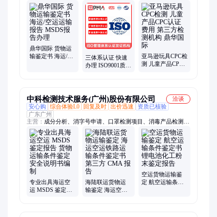
测、fcc认证、cb认证、srrc认证、pse认证、telec认证、rcm认证、
电池检测、显示屏检测认证
鼎华国际 货物运
输鉴定书 海运/空
亚马逊玩具CPC检
三体系认证 快速
运运输报告
测 儿童产品CPC
办理 ISO9001质量
MSDS报告办理
认证费用 第三方
管理体系认证 ISO
检测机构 鼎华国
体系认证机构
际
中科检测技术服务(广州)股份有限公司
洽谈
安心购
综合体验L0
回复及时
出价迅速
资质已核验
广东广州
主营：
成分分析、消字号申请、口罩检测项目、消毒产品检测、
口罩盐性检测
空运货物运输鉴
专业出具海运空
海陆联运货物运
定 航空运输条件
运 MSDS 鉴定报
输鉴定 海运空运
鉴定书 锂电池化
告 货物运输条件
铁路运输条件鉴
工粉末鉴定报告
鉴定 安全说明书
定书 第三方 CMA
编制
报告