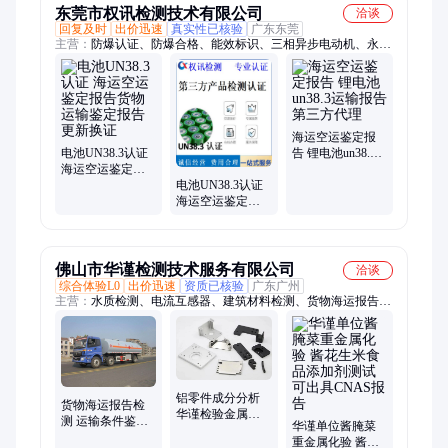
东莞市权讯检测技术有限公司
洽谈
回复及时
出价迅速
真实性已核验
广东东莞
主营：
防爆认证、防爆合格、能效标识、三相异步电动机、永磁
同步电动机
海运空运鉴定报
电池UN38.3认证
告 锂电池un38.3
海运空运鉴定报
运输报告 第三方
电池UN38.3认证
告货物运输鉴定
代理
海运空运鉴定报
报告更新换证
告 货物运输条件
鉴定报告更新换
证
佛山市华谨检测技术服务有限公司
洽谈
综合体验L0
出价迅速
资质已核验
广东广州
主营：
水质检测、电流互感器、建筑材料检测、货物海运报告有
效期、润滑油脂检测、热轧钢筋检测、新鲜肉类检测、加固材料
检测、环氧树脂胶粘剂
铝零件成分分析
货物海运报告检
华谨检验金属检
测 运输条件鉴定
华谨单位酱腌菜
测机构 第三方实
华谨 化学品空运
重金属化验 酱花
验室