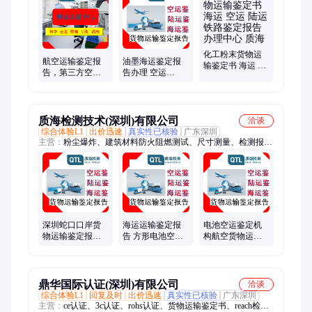
火阻燃等级检测、纸箱检测、粉尘爆炸测试、材料成分分析
化工粉末货物运
油墨海运鉴定报
航空运输鉴定报
输鉴定书 海运 空
告办理 空运
告，第三方空运
运 陆运 铁路鉴定
MSDS测试报告
鉴定-质海检测
报告 办理中心 质
货物运输鉴定书
海
第三方机构
质海检测技术(深圳)有限公司
洽谈
综合体验L1
出价迅速
真实性已核验
广东深圳
主营：
粉尘爆炸、建筑材料防火阻燃测试、尺寸测量、检测报
告、纸箱检测、成分分析、粉尘涉爆筛选、阻燃等级检测、第三
方检测机构、防腐等级、WF2户外防腐
深圳蛇口口岸货
海运运输鉴定报
电池空运鉴定机
物运输鉴定报告
告 方形电池空运
构航空货物运输
第三方检测机构
鉴定报告 第三方
条件鉴定锂离子
空运MSDS中英文
机构 MSDS中英
电 池测试报告办
编辑
文版
理
鼎华国际认证(深圳)有限公司
洽谈
综合体验L1
回复及时
出价迅速
真实性已核验
广东深圳
主营：
ce认证、3c认证、rohs认证、货物运输鉴定书、reach检