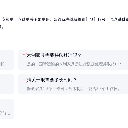
、安检费、仓储费等附加费用。建议优先选择提供门到门服务、包含基础
险。
木制家具需要特殊处理吗？
问
长×
是的，国际运输的木制家具需进行熏蒸处理并取得IPPC
%）、
标识。部分国家还要求提供原产地证明和植物检疫证书。
清关一般需要多长时间？
问
。边
普通家具1-3个工作日，含木制品可能需3-5个工作日。建
也很重
议提前准备齐全的单据，包括商业发票、装箱单、材质说
明等。
提前预
费较