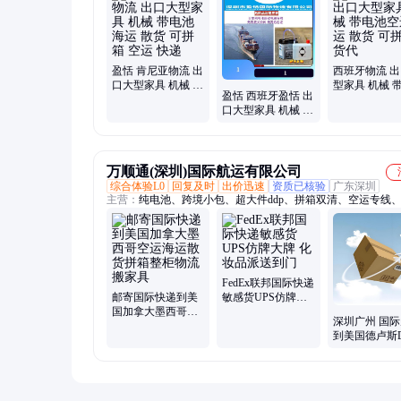
器人双清包税到全球
盈恬 肯尼亚物流 出
西班牙物流 
口大型家具 机械 带
型家具 机械 
盈恬 西班牙盈恬 出
电池 海运 散货 可
空运海运 散货
口大型家具 机械 带
拼箱 空运 快递
箱货代
盈恬 空运 海运 散
货 可拼箱 货代
万顺通(深圳)国际航运有限公司
综合体验L0
回复及时
出价迅速
资质已核验
广东深圳
主营：
纯电池、跨境小包、超大件ddp、拼箱双清、空运专线
海运专线、双清货运、货运代理、专线双清、电池双清、国际
快递服务、国际物流、快递双清、运代理双清、海运集装箱、
小包、整柜集装箱、敏感货电池、敏感货代理、小包敏感货、
货运、双清包税货运、跨境物流双清、超大件敏感货
FedEx联邦国际快递
邮寄国际快递到美
敏感货UPS仿牌大
国加拿大墨西哥空
牌 化妆品派送到门
深圳广州 国
运海运散货拼箱整
到美国德卢斯D
柜物流搬家具
机场 大陆飞