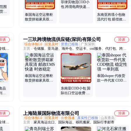
菲律宾物流COD小
国范围
包 跨境电商快递专
际货运
线 一键查询物流动
泰国海运空运整柜
东南亚跨境小包物
货拼箱
态
散货拼箱家具双清
流代打包 赔偿效率
邮政EMS快递 时效
快 安全稳定
稳定
一三玖跨境物流供应链(深圳)有限公司
洽谈
洽谈
综合体验L0
回复及时
资质已核验
广东深圳
专线、
主营：
仓储服、亚马逊、海外仓、空运卡、cod服务、代打包、跨境
cod、中转仓、持服务、物流包、物流问、南亚cod、敏感货、本土
仓、物流cod、线运输、虚拟仓、小包货、流虾皮、线服务、小包
cod、清关服、包专线、商物流、cod专线
泰国海运空运整柜
泰国shopee 代收货
散货拼箱家具双清
款一件代发 COD物
邮政EMS快递 时效
流 稳定性强 一单到
食品
东南亚COD小包 国
稳定
底
到门
际出口空运收费 一
单到底 空运货代
上海陆展国际物流有限公司
洽谈
洽谈
综合体验L0
回复及时
出价迅速
真实性已核验
山东青岛
全球、
主营：
家具海运出口、国际海运、移民搬家、国际行李邮寄
电池机