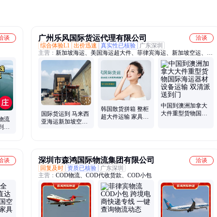
广州乐风国际货运代理有限公司
洽谈
洽谈
综合体验L1
出价迅速
真实性已核验
广东深圳
主营：
新加坡海运、美国海运超大件、菲律宾海运、新加坡空运、马
来西亚海运、加拿大海运、新西兰海运
中国到澳洲加拿大
韩国散货拼箱 整柜
大件重型货物国际
国际货运到 马来西
超大件运输 家具玩
物流
海运器材设备运输
亚海运新加坡空运
具类海运空运双清
到门
双清派送到门
散货拼箱家具整柜
包税到门
货拼
运输
深圳市森鸿国际物流集团有限公司
洽谈
洽谈
回复及时
资质已核验
广东深圳
主营：
COD物流、COD代收货款、COD小包