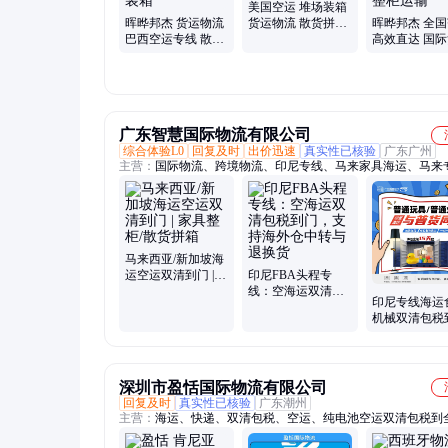
美国空运 堆场装箱
晖晔邦杰 货运物流
货运物流 散货拼箱
晖晔邦杰 全
巴西空运专线 散货
家具整柜运输 晖晔
高效直达 国
拼箱家具整柜运输
邦杰
美国空运 散
堆场装箱
家具整柜运输
广东智慧国际物流有限公司
综合体验L0
回复及时
出价迅速
真实性已核验
广东广州
主营：
国际物流、跨境物流、印尼专线、马来家具海运、马来
新加坡专线、菲律宾专线
马来西亚/新加坡海
运空运双清到门 |
印尼FBA头程专
家具整柜/散货拼箱
线：空海运双清包
印尼专线海运
税到门，支持海外
机械双清包税
仓中转与退换货
服务 智慧物流
深圳市盈恬国际物流有限公司
回复及时
真实性已核验
广东潮州
主营：
海运、快递、双清包税、空运、纯电池空运双清包税到
纯电池海运双清包税到全球、电动单车双清包税到全球、内置