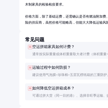
木制家具的检验检疫要求。

价格方面，除了基础运费，还需确认是否有燃油附加费
险的供应商，虽然价格可能略高，但能大大降低运输风
常见问题
空运拼箱家具如何计费？
问
通常按实际重量或体积重量取大者计费（体积重量=
宽×高cm÷6000）。还会收取燃油附加费（约10-20
运输过程中如何防损？
问
安检费（约200-500元）等。
建议使用气泡膜+珍珠棉+五层瓦楞纸箱的三重防护
角加装护角，玻璃部件需单独加固。购买运输保险
如何降低空运拼箱成本？
问
要。
可通过拼大货（同一目的港）、选择非旺季运输、
订仓位等方式降低成本。部分航线周二、周三的运