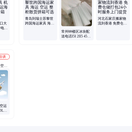
青岛到瑞士苏黎世
河北石家庄搬家物
出口大
跨国海运家具 海运
流到香港 免费仓储
带电池
空运 整柜散货拼箱
打包24小时服务上
常州钟楼区冰块配
 可拼
可选
门提货
送电话I5I 2II5 453I
供应厂房车间工业
用冰食用冰
洽谈
、空运
快递、
超大件
货电池
际空运
LH