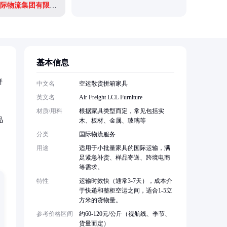
深圳市森鸿国际物流集团有限公司
基本信息
拼
中文名
空运散货拼箱家具
英文名
Air Freight LCL Furniture
材质/用料
根据家具类型而定，常见包括实
品
木、板材、金属、玻璃等
分类
国际物流服务
用途
适用于小批量家具的国际运输，满
足紧急补货、样品寄送、跨境电商
等需求。
特性
运输时效快（通常3-7天），成本介
于快递和整柜空运之间，适合1-5立
方米的货物量。
参考价格区间
约60-120元/公斤（视航线、季节、
货量而定）