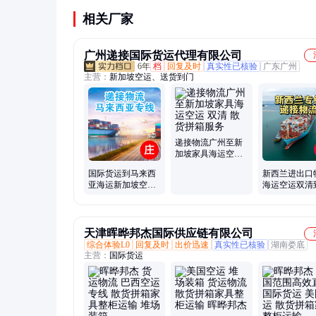
低。
相关厂家
广州递接国际货运代理有限公司
6年
档
回复及时
真实性已核验
广东广州
主营：
新加坡空运、送货到门
递接物流广州至新
加坡家具海运空运
双清 散货拼箱服务
国际货运到马来西
新西兰进出口
亚海运新加坡空运
海运空运双清
散货拼箱家具整柜
家具日用品散
运输
箱
天津晖晔邦杰国际供应链有限公司
综合体验L0
回复及时
出价迅速
真实性已核验
湖南娄底
主营：
国际货运