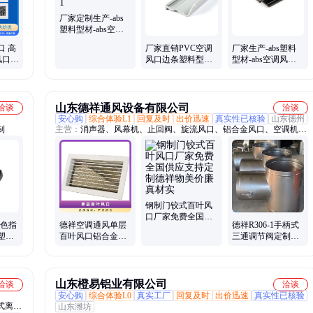
厂家定制生产-abs
塑料型材-abs空调
风口型材1
口 高
厂家直销PVC空调
厂家生产-abs塑料
风口型
风口边条塑料型材
型材-abs空调风口
挤出加工中央空调
型材 1
风口型材定制
山东德祥通风设备有限公司
洽谈
洽谈
安心购
综合体验L1
回复及时
出价迅速
真实性已核验
山东德州
制
主营：
消声器、风幕机、止回阀、旋流风口、铝合金风口、空调机
组、风机箱、新风机、调节阀、防火阀、插板阀、酚醛风管、混流风
机、镀锌板风管、玻璃钢风管、彩钢排烟风管、过滤吸收器、双连杆
密闭阀、超压排气阀门、油网滤尘器、排烟风机、屋顶风机、轴流风
机、玻镁风管、玻纤风管
钢制门铰式百叶风
口厂家免费全国供
黑色指
德祥空调通风单层
德祥R306-1手柄式
应支持定制德祥物
塑料
百叶风口铝合金型
三通调节阀定制用
美价廉真材实
具加
材带防护网家装商
于通风排烟风量无
用均可
级调节
山东橙易铝业有限公司
洽谈
洽谈
安心购
综合体验L0
真实工厂
回复及时
出价迅速
真实性已核验
式离心
山东潍坊