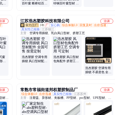
穿孔异
百叶窗 断桥铝百叶
锌钢百叶窗型材 浩
圆弧冲
窗型材 浩海
海 手动百叶窗
江苏浩杰塑胶科技有限公司
洽谈
洽谈
时
1年
厂
安心购
综合体验L0
回复及时
出价迅速
真实性已核验
江苏镇江
主营：
空调专用插锁、乳白风口型材、挤塑工艺
式窗
浩杰塑胶 空调专用
浩杰塑胶 风口型材
方形空
插锁 风口型材配件
包角配件 挤塑工艺
全国可售 按需定制
空调专用 可定制
浩杰塑胶 空调专用
插锁 不易变色 全国
可发 非标定制
常熟市常福街道邦权塑胶制品厂
洽谈
洽谈
综合体验L0
出价迅速
真实性已核验
江苏苏州
口型材、
主营：
注塑盖、异形材、夹板槽、PP型材、pvc型材、UPE型材、
、空调
ABS型材、塑料管、PC管、PPS注塑件、置物架、PC灯罩、塑料
盖、包边条、透光条、定制abs、塑料槽盖板、HDPE挤出、耐磨条、
支撑管、防滑条、矩形条、圆形管、固定条、注塑件