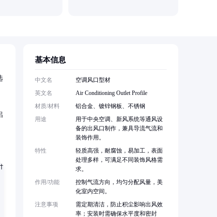
基本信息
选
中文名
空调风口型材
英文名
Air Conditioning Outlet Profile
材质/材料
铝合金、镀锌钢板、不锈钢
铝
用途
用于中央空调、新风系统等通风设
备的出风口制作，兼具导流气流和
装饰作用。
特性
轻质高强，耐腐蚀，易加工，表面
处理多样，可满足不同装饰风格需
求。
作用/功能
控制气流方向，均匀分配风量，美
化室内空间。
注意事项
需定期清洁，防止积尘影响出风效
率；安装时需确保水平度和密封