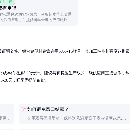
 安全可信
管有用吗
PVC通风管的实际效果，分析其改善土壤通
的作用原理，并提供科学合理的应用建议，
明文件。铝合金型材建议选用6063-T5牌号，其加工性能和强度达到最
型材成本约增加8-10元/米。建议与有挤压生产线的一级供应商直接合作，常
15-30天，旺季需提前备货。
如何避免风口结露？
问
度更高
选用双层保温型材，保持送风温度高于露点温度2-3℃，
。
适当提高送风速度。必要时可加装电加热防结露装置。