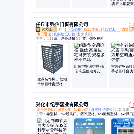
梯扶手 结构稳固 防
墙 艺术雕花
腐耐磨
形镂空铝板 
孔
任丘市强信门窗有限公司
1年
厂
安心购
综合体验L1
真实工厂
回复及
出价迅速
真实性已核验
甘肃庆阳
主营：
百叶窗、户外遮阳百叶窗、锌钢护栏
组装型空调护栏 强
室外锌钢百叶
信 高层住宅可安装
手动百叶窗 
规格多样不易坏
调通风口 强信
空调装饰风口 防潮
锌钢百叶窗型材 强
信 手动百叶窗
兴化市纪宇塑业有限公司
综合体验L1
回复及时
出价迅速
真实性已核验
江苏泰州
主营：
异型材、pvc通风口、塑胶型材、abs塑料型材、pvc风
abs挤出型材、挤出风口型材、空调风口型材、空调风口设备
百叶风口、塑料条、止回阀