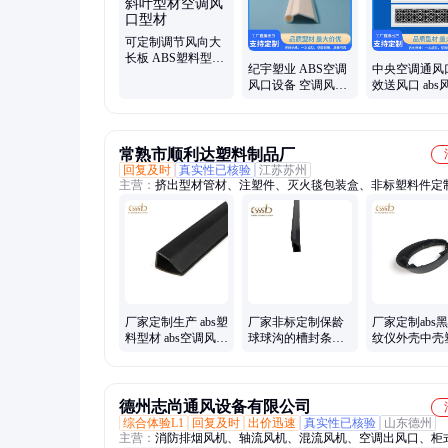
可定制调节风向大
长板 ABS塑料型材
纪宇塑业 ABS空调
中央空调通风
异型挤塑斜叶型材
风口设备 空调风口
效送风口 abs
空调风口型材
塑料型材生产线
材料型号
常熟市顺利达塑料制品厂
回复及时
真实性已核验
江苏苏州
主营：
挤出型材管材、注塑件、灭火毯包装盒、非标塑料件定
厂家定制生产 abs塑
厂家非标定制保龄
厂家定制abs
料型材 abs空调风口
球球沟的槽封条
纹仪外壳中壳
型材 ABS建筑型材
PVC定制固定U型
异形件注塑模
槽球杆管
工
德州志尚通风设备有限公司
综合体验L1
回复及时
出价迅速
真实性已核验
山东德州
主营：
消防排烟风机、轴流风机、混流风机、空调出风口、柜