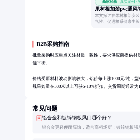
商家经验
真实案例 ·
果树根加装pvc通风
本文探讨在果树根部安装
气性、促进根系健康生长
帮助果农优化种植管理。
B2B采购指南
批量采购时应重点关注材质一致性，要求供应商提供材质证
佳平衡。

价格受原材料波动影响较大，铝价每上涨1000元/吨，
规采购量在500米以上可获5-10%折扣。交货周期通常为
常见问题
铝合金和镀锌钢板风口哪个好？
问
铝合金更轻便耐腐蚀，适合高档场所；镀锌钢板强
价格更低，适合工业环境。潮湿地区建议选铝合金