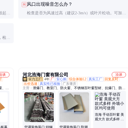
风口出现噪音怎么办？
问
般起订
检查是否为风速过高（建议2-3m/s）或叶片松动。可加装
0-
消声棉或更换为宽叶型风口，必要时调整系统风量。
，检查
应出现
河北浩海门窗有限公司
洽谈
洽谈
时
4年
厂
安心购
综合体验L2
真实工厂
回复及时
出价迅速
真实性已核验
广东肇庆
窗、百
主营：
泄爆门、教室门、防火窗、不锈钢百叶窗型材、抗爆门、防盗
氟碳铝
门、猪舍门、宿舍门、中悬窗、铝单板、防爆门、医用门、防火门、
储藏间门、断桥门窗、医疗钢质门、防火防爆窗、防火安全门、家用
入户门、消防救援窗、消防玻璃窗、防火卷帘门、钢质净化门、楼宇
单元门、防爆密闭门、断桥铝门窗
浩海 手动百叶窗 美
观大方 款式多样 外
墙小区均可使用
单板幕
空调装饰风口 锌钢
空调装饰风口 防潮