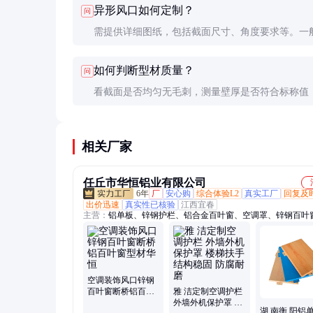
异形风口如何定制？
问
需提供详细图纸，包括截面尺寸、角度要求等。一
量50米以上，加工周期约20天，成本比标准型材高3
如何判断型材质量？
问
50%。
看截面是否均匀无毛刺，测量壁厚是否符合标称值
表面处理是否均匀无瑕疵。优质产品弯曲180度不
裂纹。
相关厂家
任丘市华恒铝业有限公司
6年
厂
安心购
综合体验L2
真实工厂
回复及
出价迅速
真实性已核验
江西宜春
主营：
铝单板、锌钢护栏、铝合金百叶窗、空调罩、锌钢百叶
叶窗、塑钢百叶窗、铝单板幕墙、冲孔铝单板、幕墙铝单板、
单板、外墙铝单板、异形铝单板、铝方通、铝方管
空调装饰风口锌钢
百叶窗断桥铝百叶
雅 洁定制空调护栏
窗型材华恒
外墙外机保护罩 楼
湖 南衡 阳铝