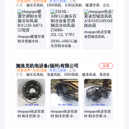
回复及时
出价迅速
资质已核验
上海
主营：
施乐百风机、EBM风机、亿利达风机、暖通空调、泛仕达
风机、科禄格风机、尼科达风机、洛森风机、施依洛风机、
NMB美蓓亚风机、台达风机、Schrock施洛克风机、三洋风机、
软启动器、横河变送器
ebmpapst依必安紧
ebmpapst暖通空调
凑型轴流风机
制冷变频冷却风
ZIEHL-ABEGG施
A5E01052493AEIT
扇R1G220-AB73-
乐百制冷设备空
路由器
52现货
调轴流冷却风扇
ZN080-
ZIL.GL.V7P3
施洛克机电设备(福州)有限公司
洽谈
回复及时
出价迅速
资质已核验
上海
主营：
施乐百风机、洛森风机、EBM风机、建准风扇、美蓓亚风
扇、上海施依洛风机、科禄格风机、泛仕达风机、亿利达风机、
雷勃风机、尼科达风机
ebmpapst依必安派
ebmpapst依必安派
ebmpapst依必安派
特 制冷空调 冷却
特 制冷空调 冷却
特 制冷空调 冷却
风扇 W2E143-
风扇 A4E300-
风扇 S4D450-
AA09-25
AS72-02
AU01-01/C01