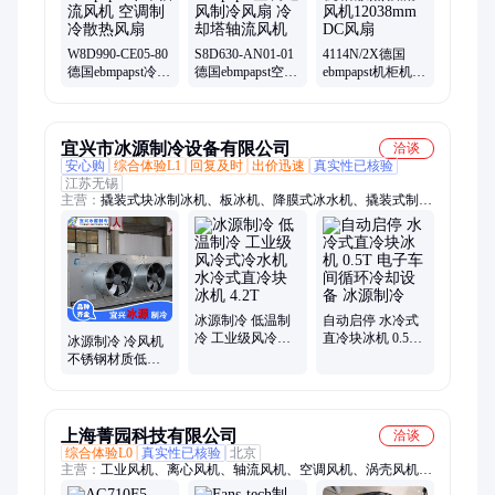
W8D990-CE05-80
S8D630-AN01-01
4114N/2X德国
德国ebmpapst冷却
德国ebmpapst空调
ebmpapst机柜机箱
轴流风机 空调制
通风制冷风扇 冷
散热轴流风机
冷散热风扇
却塔轴流风机
12038mm DC风扇
宜兴市冰源制冷设备有限公司
洽谈
安心购
综合体验L1
回复及时
出价迅速
真实性已核验
江苏无锡
主营：
撬装式块冰制冰机、板冰机、降膜式冰水机、撬装式制冷
机组、速冷冰水机、蒸发式冷凝器、枕形板换热器
冰源制冷 低温制
自动启停 水冷式
冷 工业级风冷式
直冷块冰机 0.5T
冰源制冷 冷风机
冷水机 水冷式直
电子车间循环冷
不锈钢材质低温
冷块冰机 4.2T
却设备 冰源制冷
储粮冷却设备 水
冷空调 工厂冷风
扇
上海菁园科技有限公司
洽谈
综合体验L0
真实性已核验
北京
主营：
工业风机、离心风机、轴流风机、空调风机、涡壳风机、
变频器风机