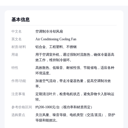
基本信息
中文名
空调制冷冷却风扇
英文名
Air Conditioning Cooling Fan
材质/材料
铝合金、工程塑料、不锈钢
用途
用于空调室外机，通过强制对流散热，确保冷凝器高
效工作，维持制冷循环。
特性
高效散热、低噪音、耐候性强、节能省电，适应各种
环境温度。
作用/功能
加速空气流动，带走冷凝器热量，提高空调制冷效
率。
注意事项
定期清洁叶片，检查电机状态，避免异物卡入影响运
转。
参考价格区间
约200-1000元/台（视功率和材质而定）
选购要点
关注风量、噪音等级、电机类型（交流/直流）、防护
等级和能效比。