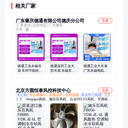
相关厂家
广东肇庆德通有限公司德庆分公司
洽谈
厂家直供
品质保证
广东肇庆
主营：
[]
德通工业永磁吊
德通深圳工业大
德通工业大吊扇
扇 车间节能轻便
型吊扇 永磁车间
广东永磁电机十
易装 十年质保耐
节能轻便易安装
年质保 1250m²覆
用风扇
十年质保
盖节能大风
北京方圆恒泰风控科技中心
洽谈
安心购
综合体验L1
回复及时
出价迅速
真实性已核验
北京
主营：
ebmpapst风机、施乐百风机、台达DELTA风机、空调箱风
机、EC风扇、制冷风机、sunon风扇、机柜风扇、DC风扇、山洋
风机、NMB—MAT风机、洛森风机、泛仕达风机、EC风机、防
爆风机、变频器风机、AHU风机、FFU风机、AC风机、DC风
机、储能风机