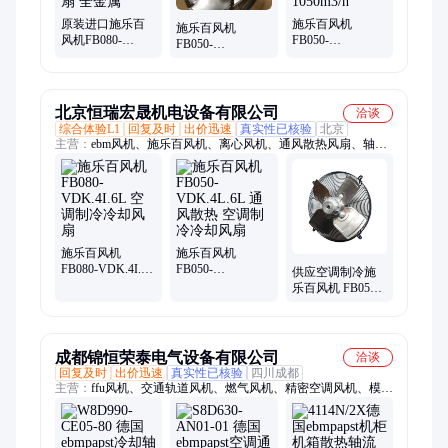
原装进口施乐百
施乐百风机
施乐百风机
风机FB080-
FB050-
FB050-
VDK.4I.6L 空调制
VDK.4L.6L 通风
VDK.4L.6L 通风
冷冷却风扇 全金
散热 空调制冷冷
散热 空调制冷冷
属
却风扇 1050m3/h
却风扇1050m3/h
1.8A
北京恒瑞宏晟机电设备有限公司
洽谈
综合体验L1
回复及时
出价迅速
真实性已核验
北京
主营：
ebm风机、施乐百风机、离心风机、通风散热风扇、轴流
风机、变频器风机、空气净化风机、FFU风机、锅炉风机、
ebmpapst风机、wistro风机、nmb风机、abb风机、台达DELTA、
建准SUNON、EC风机、防爆风机、机柜风机、充电桩风机、防
水风机
施乐百风机
施乐百风机
FB080-VDK.4I.6L
FB050-
供应空调制冷施
空调制冷冷却风
VDK.4L.6L 通风
乐百风机 FB050-
扇
散热 空调制冷冷
VDK.4I.V4L冷却
却风扇
风扇
成都锦恒荣泰电气设备有限公司
洽谈
回复及时
出价迅速
真实性已核验
四川成都
主营：
ffu风机、交通轨道风机、燃气风机、精密空调风机、模块
冷却风机、变频器风机