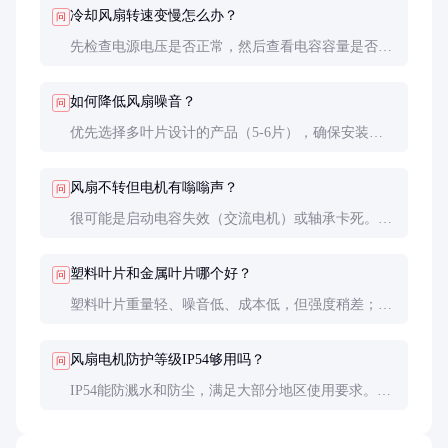
冷却风扇转速变慢怎么办？
问
先检查电源电压是否正常，然后查看电容容量是否衰
减（交流电机），最后检查轴承是否缺油或磨损。直
流电机还需检查驱动电路。
如何降低风扇噪音？
问
优先选择多叶片设计的产品（5-6片），确保安装牢
固无共振，必要时加装减震垫。直流变频风扇在低转
速时噪音更小。
风扇不转但电机有嗡嗡声？
问
很可能是启动电容失效（交流电机）或轴承卡死。断
电后手动拨动叶片检查是否灵活，若卡滞需更换轴承
或整体电机。
塑料叶片和金属叶片哪个好？
问
塑料叶片重量轻、噪音低、成本低，但强度稍差；金
属叶片（多为铝合金）强度高、耐高温，但价格较
高。家用空调多用塑料叶片，商用机倾向金属叶片。
风扇电机防护等级IP54够用吗？
问
IP54能防溅水和防尘，满足大部分地区使用要求。沿
海或工业区等腐蚀性环境建议选择IP55或更高等级的
产品。