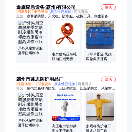
鑫旗应急设备(霸州)有限公司
洽谈
回复及时
出价迅速
真实性已核验
河北廊坊
主营：
森林消防泵、灭火机、防寒服、破拆工具、救生装备、手
抬机动泵、应急救援包、森林防火服、防汛挡水板、风力灭火
器、可移动防水板、阻燃灭火防护服
户外风扇空调服
夏季防晒制冷服
电力耐高压吊绳
12平单帐篷 民政
防暑冷却散热服
双扣防潮无极绳
应急救灾篷房 牛
蓄冷型高温作业
扣QJS-16-1.5环形
津布钢管架防水
服
绝缘千斤绳
篷 抗洪抢险移动
帐棚
霸州市蓬恩防护用品厂
洽谈
综合体验L0
回复及时
真实性已核验
河北廊坊
主营：
便携式森林消防泵、三级消防泵、四级消防泵、风扇空调
服、风力灭火机、油锯、重型高扬程森林消防泵、远距离森林消
防泵、消防水带、高压细水雾灭火机、汽油细水雾灭火机、个人
护具、森林防火服、二号灭火工具、三号灭火工具、电动灭火水
枪、往复式灭火水枪、超高速涡流风水灭火机、防汛子堤、防汛
围井、防汛挡水板、蓄水池
户外风扇空调服
夏季防晒制冷服
高压电力装卸禁
多规格防护电工
防暑冷却散热服
固夹不停电跳线
服多功能工作服