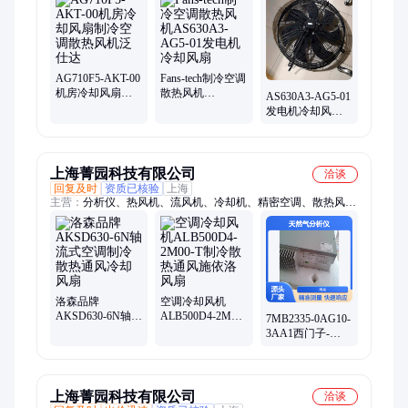
AG710F5-AKT-00
Fans-tech制冷空调
机房冷却风扇制
散热风机
AS630A3-AG5-01
冷空调散热风机
AS630A3-AG5-01
发电机冷却风扇
泛仕达
发电机冷却风扇
制冷空调散热风
机Fans-tech
上海菁园科技有限公司
洽谈
回复及时
资质已核验
上海
主营：
分析仪、热风机、流风机、冷却机、精密空调、散热风
扇、冷却风扇、空调风机、离心风扇、原装正、原包装、变频
器、传感器、冷风机、仪器仪表、除尘设备、电机风机、控制通
风、排气风机、工业风机、技术风机、燃料电池、高压风机、进
口风机、净化风机
洛森品牌
空调冷却风机
AKSD630-6N轴流
ALB500D4-2M00-
7MB2335-0AG10-
式空调制冷散热
T制冷散热通风施
3AA1西门子-
通风冷却风扇
依洛风扇
SITRANSCV天然
气分析仪
上海菁园科技有限公司
洽谈