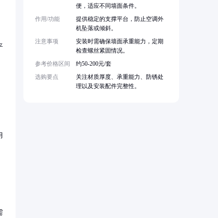
便，适应不同墙面条件。
作用/功能
提供稳定的支撑平台，防止空调外
机坠落或倾斜。
注意事项
安装时需确保墙面承重能力，定期
平
检查螺丝紧固情况。
参考价格区间
约50-200元/套
选购要点
关注材质厚度、承重能力、防锈处
理以及安装配件完整性。
用
需