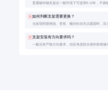
普通镀锌钢支架在一般环境下可使用8-10年，不锈
可达15年以上。实际寿命受安装环境和维护情况影
如何判断支架需要更换？
问
大。
当发现明显锈蚀、变形、螺丝松动无法紧固时，应
换。定期检查很重要。
支架安装有方向要求吗？
问
一般没有严格方向要求，但应考虑排水便利和维修
通常建议水平安装。