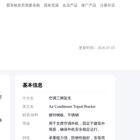
爱采购首页
我要采购
我有货源
会员产品
推广产品
注册开店
更新时间：2026-07-03
基本信息
架
中文名
空调三脚架支
英文名
Air Conditioner Tripod Bracket
材质/材料
镀锌钢板、不锈钢
种
用途
用于支撑空调外机，固定于建筑外
墙面，确保外机安全稳定运行。
特性
承重能力强，防锈性能好，安装简