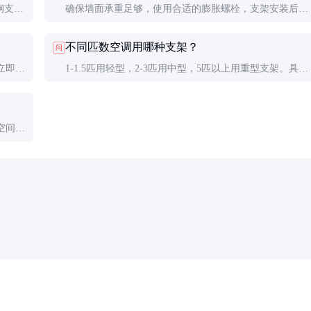
钢支架
确保墙面承重足够，使用合适的膨胀螺栓，支架安装后要
响很
保持水平，所有螺丝必须紧固到位。
不同匹数空调用哪种支架？
问
立即更
1-1.5匹用轻型，2-3匹用中型，5匹以上用重型支架。具体
要参考支架的承重参数和空调重量。
空间，