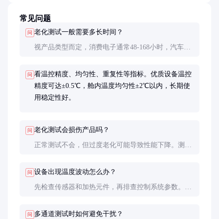
常见问题
老化测试一般需要多长时间？
问
视产品类型而定，消费电子通常48-168小时，汽车电
子可能需500-1000小时。加速老化测试可通过提高温
度等方式缩短时间，但需谨慎设置参数。
看温控精度、均匀性、重复性等指标。优质设备温控
问
精度可达±0.5℃，舱内温度均匀性±2℃以内，长期使
用稳定性好。
老化测试会损伤产品吗？
问
正常测试不会，但过度老化可能导致性能下降。测试
后产品通常不能作为新品销售，需明确标注为测试样
品。
设备出现温度波动怎么办？
问
先检查传感器和加热元件，再排查控制系统参数。
PID参数不当是常见原因，需专业技术人员调整。
多通道测试时如何避免干扰？
问