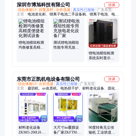
深圳市博旭科技有限公司
洽谈
综合体验L0
回复及时
出价迅速
真实性已核验
广东东莞
主营：
电池老化柜、锂离子电池二手设备购、锂离子电池、电芯
销售
锂电池模组检测
测试锂电池模组
均衡修复高精度
性能专用充放电
便捷老化测试设
老化设备厂家
锂电池模组检测
备
系统实时显示电
池测试信息电流
电压容量时间状
态
东莞市正凯机电设备有限公司
洽谈
综合体验L0
出价迅速
真实性已核验
广东东莞
主营：
裁切机、uv改质机、电热烘干炉、材料老化设备、固化机
定制、卷对卷曝光机
材料老化设备
大尺寸ito覆膜设
90度转角无尘传
ZKMO-200LH-
备厂家ZKFTM-
输机 工业烘道输