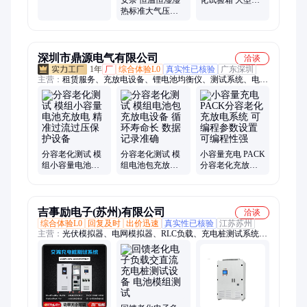
热标准大气压干
温恒湿试验箱 温
燥交变冷凝水 复
湿度模拟环境舱
合盐雾试验箱试
验机
深圳市鼎源电气有限公司
洽谈
1年
厂
综合体验L0
真实性已核验
广东深圳
主营：
租赁服务、充放电设备、锂电池均衡仪、测试系统、电池
测试设备、充放电测试设备、电池维护设备、电池包充放电仪
分容老化测试 模
分容老化测试 模
小容量充电 PACK
组小容量电池充
组电池包充放电
分容老化充放电
放电 精准过流过
设备 循环寿命长
系统 可编程参数
压保护设备
数据记录准确
设置 可编程性强
吉事励电子(苏州)有限公司
洽谈
综合体验L0
回复及时
出价迅速
真实性已核验
江苏苏州
主营：
光伏模拟器、电网模拟器、RLC负载、充电桩测试系统、
便携式充电桩测试装置、充电桩测试负载、直流电源、交流电
源、恒流源、回馈式交流电子负载、回馈式直流电子负载、微电
网平台设备、交直流负载、非线性负载