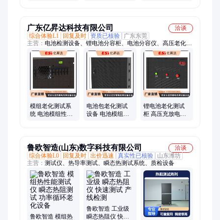
2W-老化线显示模
8060全自动过膜
出式烘干线ZK-
组老化测试用干
切割一体玻璃复
ZWJ设计美观大方
燥机
膜机
广东亿昇达科技有限公司
洽谈
综合体验L1
回复及时
资质已核验
广东东莞
主营：
电池检测设备、锂电池分容柜、电池分容仪、高压老化
柜、电池测试设备、模组检测设备、PACK老化检测设备、中压
老化柜、电池充放电设备、圆柱软包方形分容柜
模组老化测试系
电池包老化测试
锂电池老化测试
统 电池模组性能
设备 电池模组检
柜 高压充放电老
测试设备 可根据
测设备 PACK性能
化柜 电芯PACK模
客户需求定制
测试电池测试系
组测试设备
统
鲁欧智造(山东)数字科技有限公司
洽谈
综合体验L0
回复及时
出价迅速
真实性已核验
山东潍坊
主营：
测试仪、热导率测试、瞬态热测试系统、质检设备
鲁欧智造 工业级
鲁欧智造 模组热
瞬态热阻仪 快速