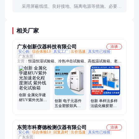
采用屏蔽线缆、良好接地、隔离电源等措施。必要时
可分批测试或增加通道间隔距离。
相关厂家
广东创新仪器科技有限公司
洽谈
安心购
综合体验L0
真实工厂
出价迅速
真实性已核验
广东东莞
主营：
恒温恒湿试验箱、冷热冲击试验箱、高低温试验箱、老化
试验箱、紫外光老化试验箱、高低温湿热老化试验箱、高低温老
化试验箱、塔式紫外线老化试验机、热变形维卡测试仪、盐雾试
验箱、拉力试验机、电磁震动试验台、万能材料试验机、可程式
高低温试验箱、三箱式冷热冲击试验箱、可编程恒温恒湿试验
箱、温湿度循环试验箱、高低温湿热交变试验箱、冲击试验机、
高低温冲击试验箱、快速温变试验箱、快温变试验箱、双柱万能
创新 金属化学建
材UV紫外光加速
材料试验机、单柱拉力试验机、金相磨抛机
创新 电子元器件
创新 单样法多样
老化程度测试 紫
五金塑胶鼓风干
法硫化橡胶塑料
外线老化试验箱
燥热风循环烘干
脆化温度测试 低
脱水 精密工业烤
温脆性试验仪
箱
东莞市科赛德检测仪器有限公司
洽谈
安心购
综合体验L0
回复及时
出价迅速
真实性已核验
广东东莞