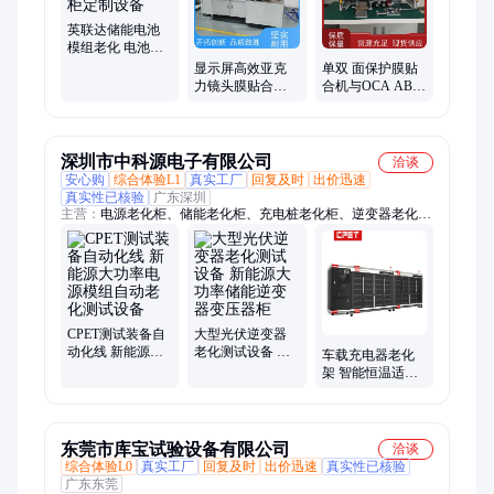
英联达储能电池
模组老化 电池放
电测试柜定制设
显示屏高效亚克
单双 面保护膜贴
备
力镜头膜贴合机
合机与OCA AB胶
满足各种应用场
PET 亚克力完美
景
结合
深圳市中科源电子有限公司
洽谈
安心购
综合体验L1
真实工厂
回复及时
出价迅速
真实性已核验
广东深圳
主营：
电源老化柜、储能老化柜、充电桩老化柜、逆变器老化
柜、新能源老化柜
CPET测试装备自
大型光伏逆变器
动化线 新能源大
老化测试设备 新
车载充电器老化
功率电源模组自
能源大功率储能
架 智能恒温适配
动老化测试设备
逆变器变压器柜
器电源 排插板老
化柜厂家
东莞市库宝试验设备有限公司
洽谈
综合体验L0
真实工厂
回复及时
出价迅速
真实性已核验
广东东莞