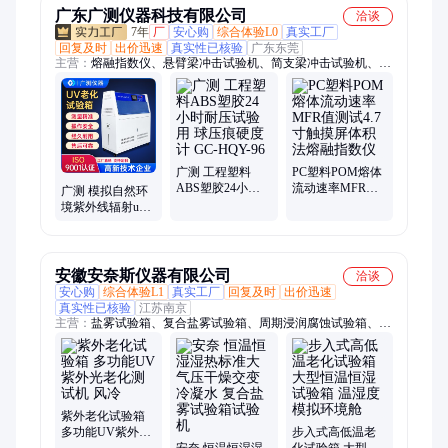
广东广测仪器科技有限公司
洽谈
7年
厂
安心购
综合体验L0
真实工厂
回复及时
出价迅速
真实性已核验
广东东莞
主营：
熔融指数仪、悬臂梁冲击试验机、简支梁冲击试验机、热
变形维卡软化点测试、热变形维卡试验机、恒温恒湿试验箱、冷
热冲击试验机、灼热丝试验机、UI94燃烧试验机、漏电起痕试验
机、质量法熔融指数仪、拉力试验机、万能材料试验机、缺口制
样机、快速卤素水分测定仪
广测 工程塑料
PC塑料POM熔体
ABS塑胶24小时
流动速率MFR值
广测 模拟自然环
耐压试验用 球压
测试4.7寸触摸屏
境紫外线辐射uv
痕硬度计 GC-
体积法熔融指数
紫外光加速老化
HQY-96
仪
试验UV老化试验
箱
安徽安奈斯仪器有限公司
洽谈
安心购
综合体验L1
真实工厂
回复及时
出价迅速
真实性已核验
江苏南京
主营：
盐雾试验箱、复合盐雾试验箱、周期浸润腐蚀试验箱、氙
灯老化试验箱、高温老化试验箱、高低温试验箱、淋雨试验箱
紫外老化试验箱
多功能UV紫外光
步入式高低温老
老化测试机 风冷
安奈 恒温恒湿湿
化试验箱 大型恒