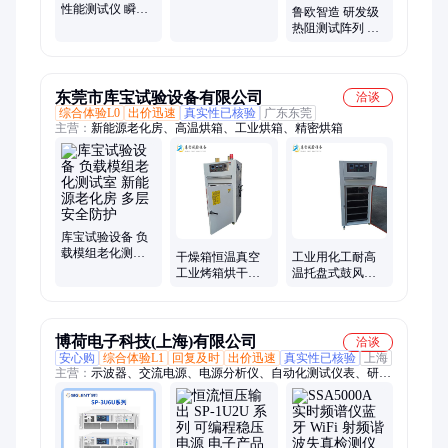
性能测试仪 瞬态
测试 产线检测
鲁欧智造 研发级
热阻测试 功率循
热阻测试阵列 可
环老化设备
定制 功率器件研
发
东莞市库宝试验设备有限公司
洽谈
综合体验L0
出价迅速
真实性已核验
广东东莞
主营：
新能源老化房、高温烘箱、工业烘箱、精密烘箱
库宝试验设备 负
载模组老化测试
干燥箱恒温真空
工业用化工耐高
室 新能源老化房
工业烤箱烘干箱
温托盘式鼓风干
多层安全防护
高温烤箱 库宝定
燥烘烤箱 库宝定
制高温老化
制销售高温老化
博荷电子科技(上海)有限公司
洽谈
安心购
综合体验L1
回复及时
出价迅速
真实性已核验
上海
主营：
示波器、交流电源、电源分析仪、自动化测试仪表、研发
测试示波器、台式万用表、信号发生器、频谱分析仪、网络分析
仪、实时频谱仪、波形发生器、可编程直流电源、源载模拟器、
手持矢量网络分析仪、矢量网络分析仪、函数任意波形发生器、
手持频谱分析仪、源测量单元、SSG6082A-V、数字示波器、车