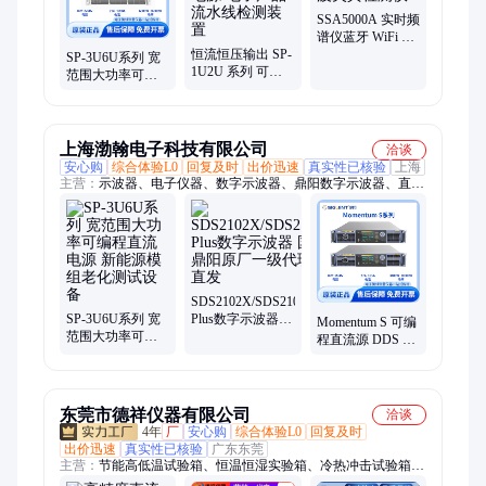
载专用示波器、万用表、波形发生器信号源、鼎阳手持示波器、
SSA5000A 实时频
台式万用表双显示
谱仪蓝牙 WiFi 射
恒流恒压输出 SP-
频谐波失真检测
SP-3U6U系列 宽
1U2U 系列 可编
仪
范围大功率可编
程稳压电源 电子
程直流电源 新能
产品流水线检测
源模组老化测试
装置
设备
上海渤翰电子科技有限公司
洽谈
安心购
综合体验L0
回复及时
出价迅速
真实性已核验
上海
主营：
示波器、电子仪器、数字示波器、鼎阳数字示波器、直流
电源、矢量网络分析仪、频谱分析仪、手持示波器、示波器电流
探头、交流电源系统、直流电子负载、SDS5000X、教学测量仪
器、瞬态信号捕捉仪、SDG810 信号源、可编程直流电源、固纬
线性直流电源、实验室示波器、交直流电流钳、射频谐波检测
仪、四通道示波器、经济型示波器、电子电路调试设备、存储深
度分析仪、模块化示波器
SDS2102X/SDS2104X
SP-3U6U系列 宽
Plus数字示波器
Momentum S 可编
范围大功率可编
国产鼎阳原厂一
程直流源 DDS 任
程直流电源 新能
级代理商直发
意函数车载零部
源模组老化测试
件测试仪
设备
东莞市德祥仪器有限公司
洽谈
4年
厂
安心购
综合体验L0
回复及时
出价迅速
真实性已核验
广东东莞
主营：
节能高低温试验箱、恒温恒湿实验箱、冷热冲击试验箱、
耐黄老化试验箱、紫外加速老化试验箱、pct老化试验箱、高压加