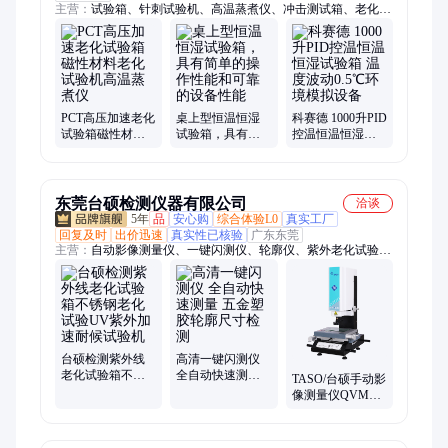
主营：
试验箱、针刺试验机、高温蒸煮仪、冲击测试箱、老化试
验机、太阳光老化箱、光老化测试仪、高低温测试箱、恒温恒湿
测试仪、冷热冲击测试机、机械冲击测试台、冲击实验机、冲击
试验台、温度冲击箱、冲击试验机、恒温恒湿机、恒温恒湿箱、
温湿度循环机、高低温实验箱、耐气候试验机、电工电子零部
件、温度变化实验箱、恒温恒湿实验箱、全光谱耐气候箱、恒温
恒湿试验机
PCT高压加速老化
桌上型恒温恒湿
科赛德 1000升PID
试验箱磁性材料
试验箱，具有简
控温恒温恒湿试
老化试验机高温
单的操作性能和
验箱 温度波动
蒸煮仪
可靠的设备性能
0.5℃环境模拟设
备
东莞台硕检测仪器有限公司
洽谈
5年
品
安心购
综合体验L0
真实工厂
回复及时
出价迅速
真实性已核验
广东东莞
主营：
自动影像测量仪、一键闪测仪、轮廓仪、紫外老化试验
箱、拉力试验机、高低温试验箱、恒温恒湿箱、冷热冲击试验
箱、圆柱度仪、三坐标测量机、淋雨试验箱、拉力剥离试验机、
刀具预调仪、万能材料试验机、精密闪测仪、电子拉力试验机、
二次元光学检测仪、手动影像测量仪、万能拉力试验机、可程式
恒温恒湿试验箱、闪测仪、一键影像测量仪、卧式一键闪测仪、
立式一键闪测仪
台硕检测紫外线
高清一键闪测仪
老化试验箱不锈
全自动快速测量
TASO/台硕手动影
钢老化试验UV紫
五金塑胶轮廓尺
像测量仪QVMS-
外加速耐候试验
寸检测
2010二维光学影
机
像仪