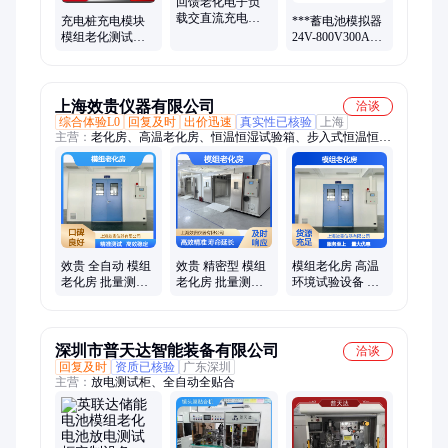
回馈老化电子负
载交直流充电桩
充电桩充电模块
***蓄电池模拟器
测试设备 电池模
模组老化测试设
24V-800V300A电
组测试
备 智能监控 回馈
池模拟器
电网 节能高效
上海效贵仪器有限公司
洽谈
综合体验L0
回复及时
出价迅速
真实性已核验
上海
主营：
老化房、高温老化房、恒温恒湿试验箱、步入式恒温恒湿
室、高温烘箱
效贵 全自动 模组
效贵 精密型 模组
模组老化房 高温
老化房 批量测试
老化房 批量测试
环境试验设备 控
设备寿命检测
设备寿命检测
温精准 模拟测试
深圳市普天达智能装备有限公司
洽谈
回复及时
资质已核验
广东深圳
主营：
放电测试柜、全自动全贴合