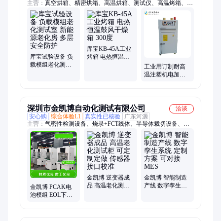
主营：
真空烘箱、精密烘箱、高温烘箱、测试仪、高温烤箱、工
业烘箱、工业烤箱、鼓风干燥箱、真空烤箱、充氮烘箱、精密烤
箱、烘箱、试验箱、高低温试验箱、拉力试验机、恒温恒湿试验
箱、试验机、氙灯试验箱、冷热冲击试验机、试验仪
库宝KB-45A工业
库宝试验设备 负
烤箱 电热恒温鼓
载模组老化测试
风干燥箱 300度
工业用订制耐高
室 新能源老化房
温注塑机电加热
多层安全防护
干燥烘烤箱 库宝
定制销售高温老
化
深圳市金凯博自动化测试有限公司
洽谈
安心购
综合体验L1
真实性已核验
广东河源
主营：
气密性检测设备、烧录+FCT线体、半导体裁切设备、
EOL下线测试设备、PCBA功能测试设备、BMS测试设备、老化
柜、座舱域控测试设备、逆变器测试设备、PDU测试设备、陶瓷
器件外壳检测设备、AOI视觉检测、BDU检测设备、教育实训设
备、智能制造实训室、工业互联网实训室、智能实训室
金凯博 逆变器成
金凯博 智能制造
品 高温老化测试
产线 数字孪生系
金凯博 PCAK电
柜 可定制定做 传
统 定制方案 可对
池模组 EOL下线
感器接口校准
接MES
测试设备 可运行
稳定 老化环境可
靠性