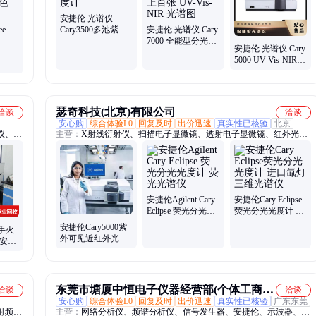
安捷伦 光谱仪
ee
Cary3500多池紫外
安捷伦 光谱仪 Cary
液晶涂
可见分光光度计
7000 全能型分光光
安捷伦 光谱仪 Cary
度计 上百张 UV-
5000 UV-Vis-NIR
Vis-NIR 光谱图
分光光度计 正品保
证
瑟奇科技(北京)有限公司
洽谈
洽谈
安心购
综合体验L0
回复及时
出价迅速
真实性已核验
北京
仪、光
主营：
X射线衍射仪、扫描电子显微镜、透射电子显微镜、红外光谱
仪、综合热分析仪、孔径、比表面积分析仪、元素分析仪、电化学工
作站
安捷伦Agilent Cary
安捷伦Cary Eclipse
Eclipse 荧光分光光
荧光分光光度计 进
度计 荧光光谱仪
口氙灯 三维光谱仪
安捷伦Cary5000紫
手火
外可见近红外光谱
 安捷
仪分光光度计
94
东莞市塘厦中恒电子仪器经营部(个体工商
洽谈
洽谈
安心购
综合体验L0
回复及时
出价迅速
真实性已核验
广东东莞
户)
射频阻
主营：
网络分析仪、频谱分析仪、信号发生器、安捷伦、示波器、数