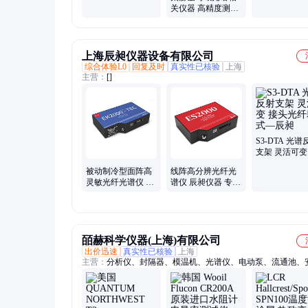
关仪器 高精度测量
科研工业应用
上海辰昶仪器设备有限公司
综合体验L0
回复及时
真实性已核验
上海
主营：
[]
S3-DTA 光谱
支架 灵活可变
光纤耦合式—
被动制冷型面阵高
线阵高分辨光纤光
灵敏光纤光谱仪 辰
谱仪 辰昶仪器 专业
昶仪器 专业团队 服
团队 服务高效
务高效
皕赫科学仪器(上海)有限公司
出价迅速
真实性已核验
上海
主营：
分析仪、封隔器、模温机、光谱仪、电动泵、流通池、
表、精制垫、数据表、离子源、安全圈、热电偶、点焊机、研
变送器、转换器、冷阴极、插装阀、电冷板、平凸轮、油处理
母、吸收器、密封件、旋转台、电阻计