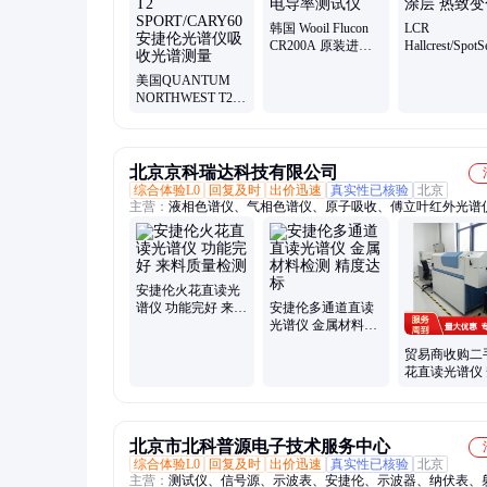
韩国 Wooil Flucon
LCR
CR200A 原装进口
Hallcrest/SpotS
水阻计电导率测试
SPN100温度
美国QUANTUM
仪
层 热致变色
NORTHWEST T2
SPORT/CARY60安
捷伦光谱仪吸收光
谱测量
北京京科瑞达科技有限公司
综合体验L0
回复及时
出价迅速
真实性已核验
北京
主营：
液相色谱仪、气相色谱仪、原子吸收、傅立叶红外光谱
谱仪、气质联用仪、液质联用仪、紫外可见分光光度计
安捷伦火花直读光
谱仪 功能完好 来料
安捷伦多通道直读
质量检测
光谱仪 金属材料检
测 精度达标
贸易商收购二
花直读光谱仪
伦京制000001
北京市北科普源电子技术服务中心
综合体验L0
回复及时
出价迅速
真实性已核验
北京
主营：
测试仪、信号源、示波表、安捷伦、示波器、纳伏表、