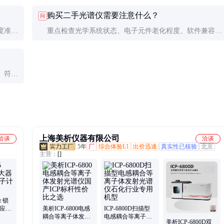
需求，
水平等。实际测试时可使用标准样品验证仪器的重复性和
购买二手光谱仪需要注意什么？
问
准确性。
度准确
重点检查光学系统状态、电子元件老化程度、软件兼容
的维护
性。要求提供完整的使用和维护记录，并进行全面性能测
试。
。符合
全功
上海美析仪器有限公司
洽谈
洽谈
5年
厂
综合体验L1
出价迅速
真实性已核验
北京
主营：
[]
z 锁
频应用
美析ICP-6800电感
ICP-6800D扫描型
信系统
耦合等离子体发射
电感耦合等离子体
美析ICP-6800D双