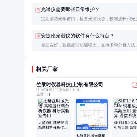
谱仪、荧光光谱仪等。每种类型适用于不同的分析
光谱仪需要哪些日常维护？
问
紫外可见最常用，红外擅长结构分析。
定期清洁光学窗口，检查光源状态，校准波长和光
性。保持仪器干燥清洁，避免震动。建议建立完整
安捷伦光谱仪的软件有什么特点？
问
记录。
界面友好，数据处理功能强大，支持多种分析方法
21CFR Part11规范，具备完善的审计追踪和数据安
能。
相关厂家
竺黎时仪器科技(上海)有限公司
厂家直供
品质保证
上海
主营：
[]
太赫兹时域光谱 高
SHFLI 8.5 GH
精度材料分析仪器
相放大器 高
科研实验室专用
量子计算 通
太赫兹时域光谱相