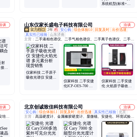
光谱仪国产ICP标杆
发射光谱仪石化行
系统机型(标准+石
性价比之选
业专用机型
化)环境监测/土壤普
查核心利器
山东仪家长盛电子科技有限公司
洽谈
洽谈
2年
档
安心购
综合体验L0
回复及时
出价迅速
真实性已核验
山东济南
主营：
二手液相色谱仪、二手气相色谱仪、二手离子色谱仪、二手原
子吸收光谱仪、二手傅里叶红外光谱仪、二手安捷伦液相色谱仪、二
手光谱仪、二手安捷伦液相、二手液质联用仪、二手紫外分光光度
计、二手顶空进样器、二手气质质、ICP-MS、ICP-OES、赛默飞离
子色谱仪、色谱仪租赁回收、二手岛津液相色谱仪、ICP、二手气
反射
相、二手质谱仪、二手赛默飞离子色谱仪、二手液相、二手液相色谱
 接头
仪回收、二手气相色谱仪回收、二手液质质
辰昶
仪家科技 二手原子
吸收光谱仪 安捷伦
仪家科技 二手安捷
仪家科技 二手安捷
火焰光谱 多元素分
伦ICP-OES-700 电
伦 火焰原子吸收光
析 现货销售
感耦合等离子体发
谱仪 降低操作成本
射光谱仪 很新
原装进口现货
北京创诚致佳科技有限公司
洽谈
洽谈
安心购
综合体验L1
回复及时
出价迅速
真实性已核验
北京
安培
主营：
高温硬度计、金属橡胶硬度计、显微镜、安捷伦、环境试验
磨机、
箱、球压痕硬度计、方向盘硬度计、胶辊硬度测试、胶囊硬度计、标
、圆螺
准数显邵氏、橡胶塑料硬度