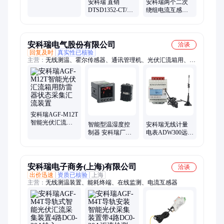
伏汇流采集装置
安科瑞 直销
安科瑞两个二次
DTSD1352-CT/CF
绕组电流互感器
导轨式三相电能
额定电流为交流
表 含三只开口式
20mA，线性可至
互感器
8倍
安科瑞电气股份有限公司
洽谈
回复及时
真实性已核验
主营：
无线测温、霍尔传感器、通讯管理机、光伏汇流箱用、以
太网电表、温湿度控制器、多功能电能表
安科瑞AGF-M12T
智能光伏汇流箱
智能型温湿度控
安科瑞无线计量
用防雷器状态采
制器 安科瑞厂家
电表ADW300远程
集汇流装置
WHD72-11/J温控
电表485通讯可选
仪断线告警
NB电信4G无线
Lora局域网
安科瑞电子商务(上海)有限公司
洽谈
出价迅速
资质已核验
上海
主营：
无线测温装置、能耗终端、在线监测、电流互感器