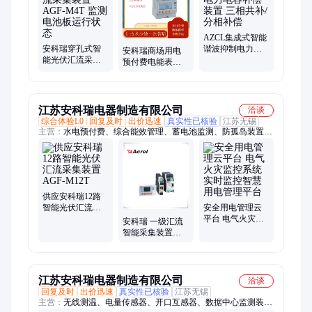
AZCL集成式智能
安科瑞穿孔式智
谐波抑制电力电
安科瑞商场用电
能光伏汇流采集
容补偿装置 三相
预付费电能表
装置AGF-M4T 监
共补/分相补偿
DDSY1352-RF支
测电池板运行状
持射频卡充值
态
江苏安科瑞电器制造有限公司
洽谈
综合体验L0
回复及时
出价迅速
真实性已核验
江苏无锡
主营：
水电预付费、综合能效管理、蓄电池监测、防孤岛装置、
无线测温、电能质量、谐波监测、多用户表、多回路仪表、马达
保护、微机保护、温湿度控制器、绝缘监测、隔离栅、功率补
偿、直流表、物联网仪表
供应安科瑞12路
智能光伏汇流采
安全用电管理云
集装置AGF-M12T
平台 电气火灾监
安科瑞 一级汇流
控系统 实时监控
智能采集装置
智慧用电管理平
AGF-M16T 导轨
台
式智能光伏采集
江苏安科瑞电器制造有限公司
洽谈
回复及时
出价迅速
真实性已核验
江苏无锡
主营：
无线测温、电量传感器、开口互感器、数据中心监测装