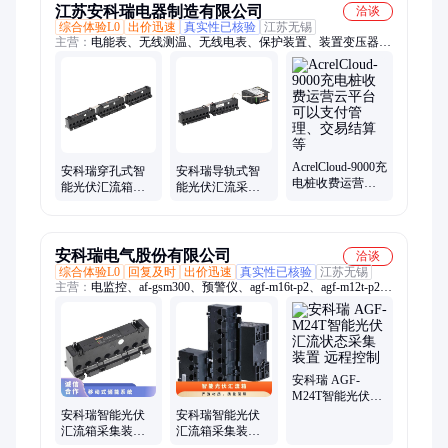
江苏安科瑞电器制造有限公司
洽谈
综合体验L0
出价迅速
真实性已核验
江苏无锡
主营：
电能表、无线测温、无线电表、保护装置、装置变压器、
电能监控、物联网电表、电动机保护器、多功能电表、预付费电
能表、电力监控平台、EIOT能源物联网平台、系统/平台、多用
户电能表、工业用绝缘监测、导轨式电能表、配电房无人值守系
统
AcrelCloud-9000充
安科瑞穿孔式智
安科瑞导轨式智
电桩收费运营云
能光伏汇流箱采
能光伏汇流采集
平台 可以支付管
集装置AGF-M8T
装置AGF-M16T
理、交易结算等
8路汇流检测
穿孔式 16路汇流
检测
安科瑞电气股份有限公司
洽谈
综合体验L0
回复及时
出价迅速
真实性已核验
江苏无锡
主营：
电监控、af-gsm300、预警仪、agf-m16t-p2、agf-m12t-p2、
补偿仪、pz96l-e4g、数采仪、电系统、电表箱、抽屉柜、配电
室、云平台、导轨表、电能表、安科瑞、互感器、adf400l-2s、
ddsy1352-c、adf300l-4s、asj10-ld1c、aew100-d20、acrel-8000、
aew100-d15x、dtsy1352-2g
安科瑞 AGF-
M24T智能光伏汇
流状态采集装置
安科瑞智能光伏
安科瑞智能光伏
远程控制
汇流箱采集装置
汇流箱采集装置
AGF-M8T移动式
AGF-M16T-P2移