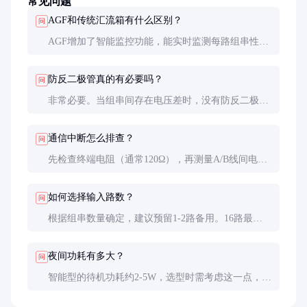
常见问题
AGF和传统汇流箱有什么区别？
问
AGF增加了智能监控功能，能实时监测每路组串性
能，传统汇流箱只有简单汇流和保护功能。智能型更
利于运维，但价格高30-50%。
防反二极管真的有必要吗？
问
非常必要。当组串间存在电压差时，没有防反二极管
会导致电流倒灌，可能损坏电池板。优质二极管压降
应小于0.7V。
通信中断怎么排查？
问
先检查终端电阻（通常120Ω），再测量A/B线间电压
（2-6V为正常）。多数问题是接线错误或波特率设置
不当导致的。
如何选择输入路数？
问
根据组串数量确定，建议预留1-2路备用。16路最通
用，大型电站可用24路，小型屋顶系统8路足够。
夜间功耗有多大？
问
智能型的待机功耗约2-5W，选型时需考虑这一点，特
别是离网系统要计入额外能耗。