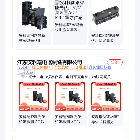
置、交流传感器、电动机保护器、电气接点在线测温、温湿度控
制器、三相导轨电表、无线计量表、电力物联网仪表、变电所运
维、电力监控系统、预付费系统、电瓶车充电桩、安全用电监
控、能耗云平台、直流表、wifi电表、4G电表、隔离栅、高精度
互感器
安科瑞8路智能光
伏汇流采集装置
AGF-M8T 霍尔传
安科瑞24路导轨
安科瑞8路智能光
感
式智能光伏汇流
伏汇流采集装置
采集装置AGF-
1500V电压AGF-
M24T
M8T-L-P3
江苏安科瑞电器制造有限公司
洽谈
安心购
综合体验L0
回复及时
出价迅速
真实性已核验
江苏无锡
主营：
光伏、电力仪器仪表、电瓶车充电桩、物联网网关
安科瑞12路光伏
安科瑞20路光伏
安科瑞AGF-M8T
汇流检测 AGF-
汇流检测 AGF-
导轨式智能光伏
M12T 智能光伏采
M20T 导轨式智能
采集装置 8路汇流
集装置
采集装置
检测