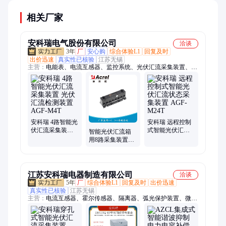
相关厂家
安科瑞电气股份有限公司
洽谈
3年
厂
安心购
综合体验L1
回复及时
出价迅速
真实性已核验
江苏无锡
主营：
电能表、电流互感器、监控系统、光伏汇流采集装置、云
平台
安科瑞 4路智能光
安科瑞 远程控制
伏汇流采集装置
式智能光伏汇流
智能光伏汇流箱
光伏汇流检测装
状态采集装置
用8路采集装置
置 AGF-M4T
AGF-M24T
AGF-M8T 安科瑞
江苏安科瑞电器制造有限公司
洽谈
5年
厂
综合体验L1
回复及时
出价迅速
真实性已核验
江苏无锡
主营：
电流互感器、霍尔传感器、隔离器、弧光保护装置、微机
保护装置、电力变送器、电能表、电力仪表、电动机保护器、温
湿度控制器