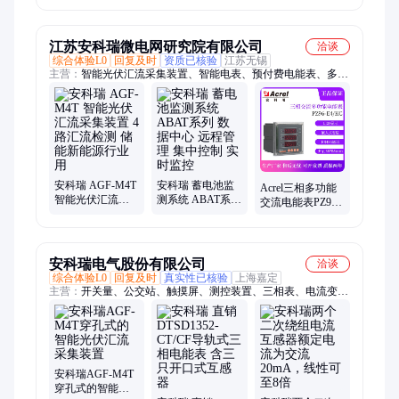
储能系统
动式储能系统
江苏安科瑞微电网研究院有限公司
洽谈
综合体验L0
回复及时
资质已核验
江苏无锡
主营：
智能光伏汇流采集装置、智能电表、预付费电能表、多功
能电能表
安科瑞 AGF-M4T
安科瑞 蓄电池监
Acrel三相多功能
智能光伏汇流采
测系统 ABAT系列
交流电能表PZ96-
集装置 4路汇流检
数据中心 远程管
E4/KC开孔
测 储能新能源行
理 集中控制 实时
88*88LED显示485
业用
监控
通讯
安科瑞电气股份有限公司
洽谈
综合体验L0
回复及时
真实性已核验
上海嘉定
主营：
开关量、公交站、触摸屏、测控装置、三相表、电流变、
传感器、电能表、互感器、ic充值卡、ddsd1352-fc、电流信号、
计量数显、直流电流、通讯三相、智慧管廊、单相电能、智能谐
波、无线网关、低压网络、dtsd1352-ctc、故障电流、通讯直流、
智慧消防、三相电力
安科瑞AGF-M4T
穿孔式的智能光