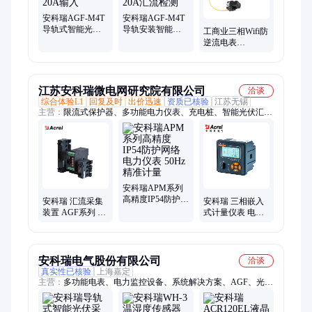
安科瑞AGF-M4T
安科瑞AGF-M4T
导轨式智能光伏
导轨安装智能光
工商业三相Wifi防
汇流采集装置4路
伏采集装置带4路
逆流电表
DC0-20A输入
DC0-20A汇流检
ADL400W-
测
CT/WF-1-D16刷新
速率50ms
江苏安科瑞微电网研究院有限公司
洽谈
综合体验L1
回复及时
出价迅速
资质已核验
江苏无锡
主营：
限流式保护器、多功能电力仪表、充电桩、智能光伏汇流
采集模块、智慧消防云平台、安全用电云平台、变电所运维云平
台、有源电力滤波器
安科瑞APM系列
高精度IP54防护网
安科瑞 汇流采集
安科瑞 三相嵌入
络电力仪表 50Hz
装置 AGF系列 智
式计量仪表 电力
精准计量
能光伏采集装置
参数测量 谐波测
量 实时需量
安科瑞电气股份有限公司
洽谈
真实性已核验
上海嘉定
主营：
多功能电表、电力监控设备、系统解决方案、AGF、光储
充系统、电流互感器