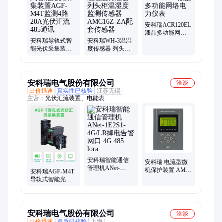
安科瑞ACR120EL
液晶多功能网络
安科瑞导轨式智
安科瑞WH-3温湿
电力仪表
能光伏采集装置
度传感器 列头柜
AGF-M4T监测4路
温湿度监测传感
20A光伏汇流485
器 AMC16Z-ZA配
通讯
套传感器
安科瑞电气股份有限公司
洽谈
出价迅速
真实性已核验
江苏无锡
主营：
光伏汇流装置、电能表
安科瑞智能通信
安科瑞 电流型微
管理机ANet-
机保护装置 AM3-
安科瑞AGF-M4T
1E2S1-4G/LR掉电
I分布式光伏发电
导轨式智能光伏
告警网口 4G 485
防孤岛保护 逆功
汇流采集装置4路
lora
率保护
汇流检测
安科瑞电气股份有限公司
洽谈
出价迅速
资质已核验
上海