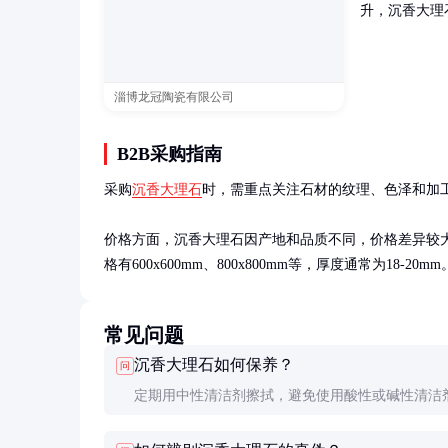
升，沉香大理
淄博龙冠陶瓷有限公司
B2B采购指南
采购
沉香大理石
时，需重点关注石材的纹理、色泽和加
价格方面，沉香大理石因产地和品质不同，价格差异较
格有600x600mm、800x800mm等，厚度通常为18-20mm
常见问题
沉香大理石如何保养？
问
定期用中性清洁剂擦拭，避免使用酸性或碱性清洁
光面可定期打蜡维护，以保持光泽。避免重物撞击