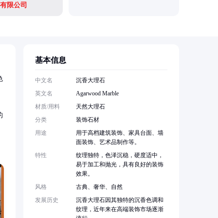
有限公司
基本信息
色
中文名
沉香大理石
英文名
Agarwood Marble
材质/用料
天然大理石
的
分类
装饰石材
用途
用于高档建筑装饰、家具台面、墙
面装饰、艺术品制作等。
特性
纹理独特，色泽沉稳，硬度适中，
易于加工和抛光，具有良好的装饰
效果。
风格
古典、奢华、自然
发展历史
沉香大理石因其独特的沉香色调和
纹理，近年来在高端装饰市场逐渐