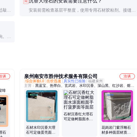
沉香大理石的安装需要注意什么？
问
过敲击
安装前需检查基层平整度，使用专用石材胶粘剂。接缝处
判断。
需做防渗处理，避免水分渗透导致变色或开裂。
响。纹
泉州南安市胜仲技术服务有限公司
洽谈
洽谈
综合体验L0
出价迅速
真实性已核验
福建泉州
主营：
黑蓝宝、热带白、玄武岩、水印沉香、深山黑、红沙岩、熔岩
室啡
石
石材沉香红大理石
可定做树脂面水滚
面粗面手打菠萝面
石材水印沉香大理
花岗岩门窗浮雕石
等面层
理石
石可定做蛋壳面切
材多种面层材质可