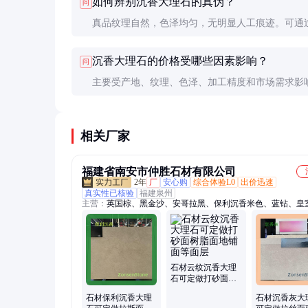
如何辨别沉香大理石的真伪？
问
物品划伤。
真品纹理自然，色泽均匀，无明显人工痕迹。可通
听声（清脆为佳）和滴水测试（吸水慢为佳）辅助
沉香大理石的价格受哪些因素影响？
问
主要受产地、纹理、色泽、加工精度和市场需求影
理越独特、色泽越均匀，价格越高。
相关厂家
福建省南安市仲胜石材有限公司
2年
厂
安心购
综合体验L0
出价迅速
真实性已核验
福建泉州
主营：
英国棕、黑金沙、安哥拉黑、保利沉香米色、蓝钻、皇
石材云纹沉香大理
石可定做打砂面树
脂面地铺面等面层
石材保利沉香大理
石材沉香灰大