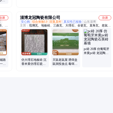
砂岩
割面六面蘑菇等面
选指定尺寸按需生
层
层
产
淄博龙冠陶瓷有限公司
洽谈
洽谈
庆
安心购
综合体验L0
回复及时
真实性已核验
山东淄博
砖、园
主营：
琉璃瓦、地板砖、三曲瓦、大理石、全瓷瓦、直角瓦、老鼠
、防滑
洞、连锁瓦、波浪瓦、工程瓦、通体砖、围墙瓦、外墙砖、竹节瓦、
广场
别墅瓦、罗曼瓦、仿石砖、大红瓦、陶瓷瓦、民用瓦、波形瓦、防滑
瓦、地铺石、pc砖、幕墙砖
pc砖 20厚 仿葡萄牙
米黄pc砖 龙冠陶瓷
石英砖 幕墙
力铺路
仿大理石地板砖 沉
灭鼠老鼠屋 诱饵盒
省一半
香米黄仿理石瓷砖
鼠洞投放点 毒饵站
通体石
庭院花园磨砂地砖
毒鼠屋鼠饵盒 陶瓷
龙冠陶瓷
捕鼠笼