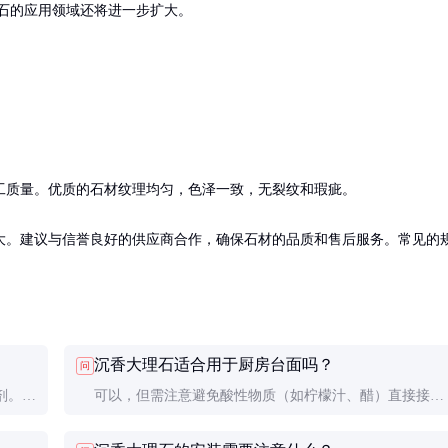
石的应用领域还将进一步扩大。
工质量。优质的石材纹理均匀，色泽一致，无裂纹和瑕疵。

大。建议与信誉良好的供应商合作，确保石材的品质和售后服务。常见的
。
沉香大理石适合用于厨房台面吗？
问
剂。抛
可以，但需注意避免酸性物质（如柠檬汁、醋）直接接
和尖锐
触，以免腐蚀表面。建议定期密封处理，增加耐污性。