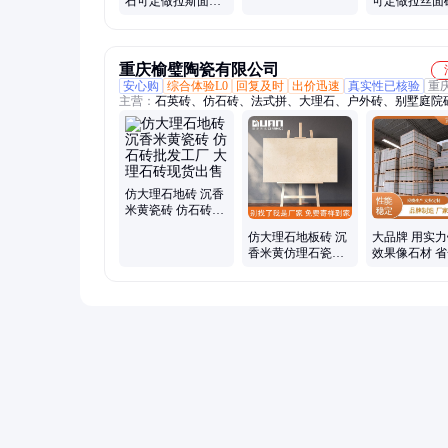
石可定做拉斯面磨
可定做拉丝面
葫面盲人面等面层
面抛亮面等面
重庆榆璧陶瓷有限公司
安心购
综合体验L0
回复及时
出价迅速
真实性已核验
重
主营：
石英砖、仿石砖、法式拼、大理石、户外砖、别墅庭院
林景观砖、陶瓷砖、瓷质砖、曲边砖、古堡砖、厚砖、工程砖
砖、外墙干挂砖、花园洋房砖、pc砖、仿石材砖、陶瓷pc砖、
砖、生态地铺石
仿大理石地砖 沉香
米黄瓷砖 仿石砖批
发工厂 大理石砖现
仿大理石地板砖 沉
大品牌 用实
货出售
香米黄仿理石瓷砖
效果像石材 
庭院花园磨砂地砖
止滑釉工艺 
冠源陶瓷
英砖 冠源官方