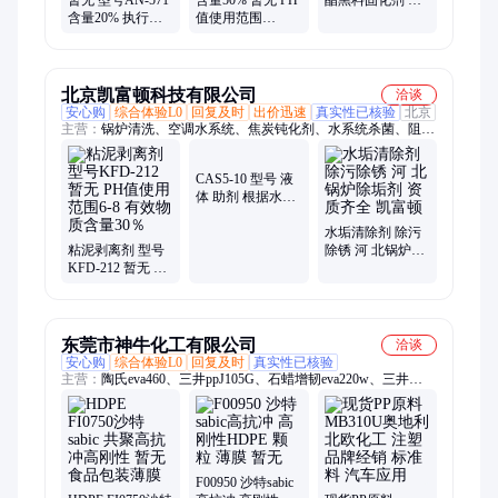
暂无 型号AN-571
含量50% 暂无 PH
酯黑料固化剂 泡
含量20% 执行质
值使用范围
沫发泡保温材料
量标准QB 根据水
3.0±1.5 型号AN-
硬泡
质 钝化缓蚀剂
342 空调杀菌灭藻
剂
北京凯富顿科技有限公司
洽谈
安心购
综合体验L0
回复及时
出价迅速
真实性已核验
北京
主营：
锅炉清洗、空调水系统、焦炭钝化剂、水系统杀菌、阻垢
分散剂、洗涤高温水、粉尘抑制剂、脱硫增效剂、在线清洗剂、
氧化除藻剂、杀菌灭藻剂、水系统管道、无二氧化氯、空调冷凝
CAS5-10 型号 液
器、金属表面油污、清除附着藻类、烟气湿法脱硫、高电导反渗
体 助剂 根据水质
透、通风系统清洗、空调风机盘管、导热油炉清洗、玻璃鳞片胶
浓缩液分散阻垢
泥、烟气脱硫脱硝、锅炉除垢除锈、填料水垢清洗
剂
水垢清除剂 除污
粘泥剥离剂 型号
除锈 河 北锅炉除
KFD-212 暂无 PH
垢剂 资质齐全 凯
值使用范围6-8 有
富顿
效物质含量30％
东莞市神牛化工有限公司
洽谈
安心购
综合体验L0
回复及时
真实性已核验
主营：
陶氏eva460、三井ppJ105G、石蜡增韧eva220w、三井
eva260、热熔级eva250、普瑞曼ppj105g
F00950 沙特sabic