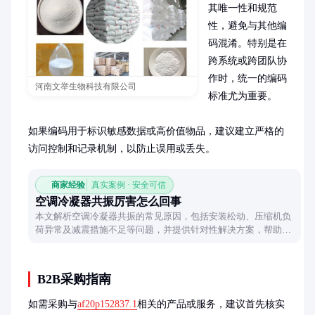
其唯一性和规范
性，避免与其他编
码混淆。特别是在
跨系统或跨团队协
作时，统一的编码
河南文举生物科技有限公司
标准尤为重要。

如果编码用于标识敏感数据或高价值物品，建议建立严格的
访问控制和记录机制，以防止误用或丢失。
商家经验
真实案例 · 安全可信
空调冷凝器共振厉害怎么回事
本文解析空调冷凝器共振的常见原因，包括安装松动、压缩机负
荷异常及减震措施不足等问题，并提供针对性解决方案，帮助消
除共振困扰。
B2B采购指南
如需采购与
af20p152837.1
相关的产品或服务，建议首先核实