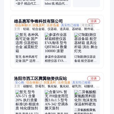
+袋子 精品代工
hdmi 线 精品代工
增值税 10米hdmi
暂无 定制 纸箱
高清线
+袋子 增值税
雄县惠军争锋科技有限公司
洽谈
综合体验L0
回复及时
出价迅速
真实性已核验
河北保定
主营：
铝箱、铝合金箱、仪器箱、道具箱、器材箱、附件箱、收
纳箱、航空箱、工具箱、电子仪表箱、实验仪器包装箱、消防器
材箱、指挥作业箱、侦查作业箱、勘测仪器包装箱、仪器仪表
箱、乐器包装箱、舞台道具箱、服装道具箱、运输储备箱、通讯
设备箱、五金工具箱、铝合金航空箱、产品展示箱、物资器材箱
暂无 各种风格可
参谋作业器材箱
订制勘测仪器设
定做 国产 适用 仪
精密仪器 EVA海
备箱 航空器材箱
器想铝合金 减震
绵 型号QBT8654
道具拉杆箱 演出
航空箱
数量100000 滚塑
舞台 灯光
洛阳市西工区腾翼物资供应站
洽谈
安心购
综合体验L2
回复及时
出价迅速
真实性已核验
主营：
碳酸铝、防霉剂、氯化铋、氮化硅、破乳剂、硅酸镁、磷
酸铝、化学试剂、抗静电剂、乙酸乙酯、氢氧化镁、焦磷酸钠、
干燥通风、次磷酸镁、氯化氢乙醇、氯化氢甲醇、聚丙烯酸钾、
闪点提高剂、柴油降凝剂、硫代硫酸铵、聚丙烯酰胺、多聚磷酸
钠、25公斤纸板桶、硫代乙醇酸钠、高分子絮凝剂
二异氰酸酯聚氨