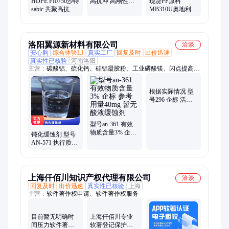
HDPE FI0750沙特
高抗冲 高刚性
现货PP原料
sabic 共聚高抗冲
HDPE 颗粒 薄膜
MB310U奥地利北
高刚性 暂无 食品
暂无
欧化工 注塑 品牌
包装薄膜
经销 标准料 汽车
应用
洛阳翼源新材料有限公司
洽谈
安心购
综合体验L1
真实工厂
回复及时
出价迅速
真实性已核验
河南洛阳
主营：
碳酸铝、硫化钙、硅铝凝胶粉、工业磷酸镁、闪点提高
剂、表面活性剂、耐火材料、水处理原材料
根据实际情况 型
号296 企标 活性
剂 液体 暂无 管道
缓蚀阻垢剂
型号an-361 有效
物质含量3% 企标
钝化缓蚀剂 型号
参考用量40mg 暂
AN-571 执行质量
无 酸液缓蚀剂
标准QB 暂无 根据
水质 含量20%
上海仟佰川知识产权代理有限公司
洽谈
回复及时
出价迅速
真实性已核验
上海
主营：
软件著作权申请、软件著作权服务
目前暂无明确时
上海仟佰川专业
间压力软件著作
软著登记保护源