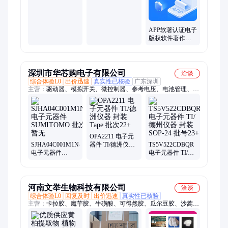
权可以考虑普通
代码全程代办50
件
年有效
APP软著认证电子
版权软件著作权
认证 全称代办
深圳市华芯购电子有限公司
洽谈
综合体验L0
出价迅速
真实性已核验
广东深圳
主营：
驱动器、模拟开关、微控制器、参考电压、电池管理、视
频开关ic、仪表放大器、音频放大器、开关稳压器、数字隔离
器、精密放大器、运算放大器、点火控制器、开关控制器、可编
程门阵列、接口集成电路、电容电阻
OPA2211 电子元
SJHA04C001M1N46
器件 TI/德洲仪器
TS5V522CDBQR
电子元器件
封装Tape 批次22+
电子元器件 TI/德
SUMITOMO 批次
州仪器 封装SOP-
暂无
24 批号23+
河南文举生物科技有限公司
洽谈
综合体验L0
回复及时
出价迅速
真实性已核验
主营：
卡拉胶、魔芋胶、牛磺酸、可得然胶、瓜尔豆胶、沙蒿子
胶、海藻酸钠、纳他酶素、食用明胶、聚丙烯酸钠、甲基纤维
素、酪蛋白酸钠、普鲁兰多糖、乳酸链球菌素、食品级黄原胶