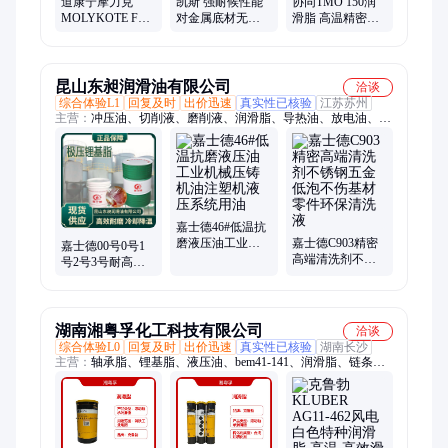
道康宁摩力克
凯斯 强耐候性能
协同TMO 150润
MOLYKOTE FS-
对金属底材无腐
滑脂 高温精密轴
3451 Grease高温
蚀 UV涂料适用
承专用脂 耐高热
高速轴承氟硅酮
纳米涂层喷剂
氧化 正品直发
润滑脂
昆山东昶润滑油有限公司
洽谈
综合体验L1
回复及时
出价迅速
真实性已核验
江苏苏州
主营：
冲压油、切削液、磨削液、润滑脂、导热油、放电油、液
压油、淬火油、齿轮油、润滑油、防锈油、拉伸油、锂基脂、高
温脂、导轨油
嘉士德46#低温抗
磨液压油工业机
嘉士德C903精密
嘉士德00号0号1
械压铸机油注塑
高端清洗剂不锈
号2号3号耐高温
机液压系统用油
钢五金低泡不伤
高速黄油 工业机
基材零件环保清
械极压锂基润滑
洗液
脂
湖南湘粤孚化工科技有限公司
洽谈
综合体验L0
回复及时
出价迅速
真实性已核验
湖南长沙
主营：
轴承脂、锂基脂、液压油、bem41-141、润滑脂、链条
油、润滑剂、导轨油、齿轮油、装配膏、切削油、乳化液、润滑
油、防锈油、轴承润滑、万向节脂、针织机油、装配油膏、造纸
机油、强力喷剂