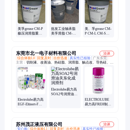
变速箱油、真空泵油、船用柴油机油、防锈油
美孚grease CM-P
批发工业轴承脂
美、孚grease CM-
极压润滑脂重负
美孚滑脂 CM-
P CM-L CM-S
荷轴承脂 一桶起
L/CM-P/CM-
CM-W复合锂基脂
批
W/CM-S高温复合
极压润滑脂
润滑脂
东莞市北一电子材料有限公司
洽谈
综合体验L0
回复及时
出价迅速
真实性已核验
广东东莞
主营：
切削液、改善油、热硅脂、润滑脂、触点改、导热硅、测
漏剂、一电子、除焊条、导热膏、三防胶、润滑油、三防漆、散
热膏、标记液、擦拭布、润滑剂、清洗剂、去除剂、遮蔽剂、粘
合剂、浓缩液、散热剂、聚氨酯、稀释剂
Electrolube易力高
SOA2号润滑油关
东化成润滑剂
Electrolube易力高
ELECTROLUBE
EGF-Eltinert-F润
易力高FREH制冷
滑脂北一电子润
剂-低GWP北一电
滑剂
子润滑剂
苏州茂正液压有限公司
洽谈
安心购
综合体验L1
回复及时
出价迅速
真实性已核验