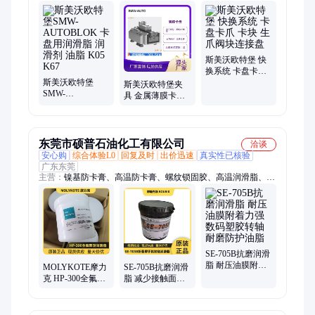
盘、中空油缸、中实油缸、前置式卡盘、中实动力卡盘、中空动
力卡盘、快换爪动力卡盘、分度卡盘、零点定位系统
斯美沃欧特堡 快
换系统 卡盘卡爪
斯美沃欧特堡
卡块 生爪阀块连
斯美沃欧特堡夹
SMW-
接盘
具 金属薄膜卡盘
AUTOBLOK 卡盘
夹头 厂家供应 高
用润滑脂 润滑剂
精度
油脂 K05 K67
东莞市硕普石油化工有限公司
洽谈
安心购
综合体验L0
回复及时
出价迅速
真实性已核验
广东东莞
主营：
镍基防卡膏、高温防卡膏、螺纹锁固胶、高温润滑脂、全
氟聚醚润滑脂、折叠屏铰链润滑脂、氟橡胶密封圈润滑脂、高温
高速轴承润滑脂、BOURIX SE-705B、摩力克HP-300、摩力克L-
8030、瓦楞机轴承高温润滑脂、纺织链条高温润滑脂、低温润滑
脂、密封润滑脂、速干性润滑剂、干性皮膜润滑剂、科慕
GPL227、乐泰263螺纹锁固胶、AB密封胶、哈维斯干膜润滑剂
SE-705B抗磨润滑
脂 耐压油膜附着
MOLYKOTE摩力
SE-705B抗磨润滑
力强 数码塑胶转
克 HP-300全氟聚
脂 减少接触面损
轴耐磨防护油脂
醚润滑脂 -65度超
耗 活动五金构件
低温长寿命密封
防护油脂
脂