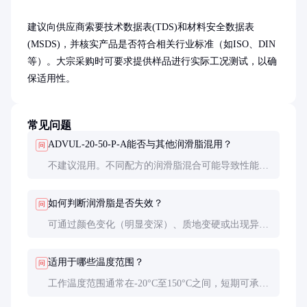
建议向供应商索要技术数据表(TDS)和材料安全数据表
(MSDS)，并核实产品是否符合相关行业标准（如ISO、DIN
等）。大宗采购时可要求提供样品进行实际工况测试，以确
保适用性。
常见问题
ADVUL-20-50-P-A能否与其他润滑脂混用？
问
不建议混用。不同配方的润滑脂混合可能导致性能下
降，甚至产生有害反应。更换润滑脂时，应彻底清除
旧油脂。
如何判断润滑脂是否失效？
问
可通过颜色变化（明显变深）、质地变硬或出现异味
来判断。定期取样分析是更准确的方法，建议每3-6
个月检测一次。
适用于哪些温度范围？
问
工作温度范围通常在-20°C至150°C之间，短期可承受
更高温度。极端低温环境下可能需要特殊配方的润滑