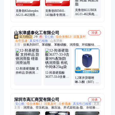
克鲁勃KLUBER
克鲁勃Kluberplex
克鲁勃BEM41-
AG11-462风电白
AG11-462润滑脂
141轴承专用润滑
色特种润滑脂 高
复合锂基滑脂 高
脂 高温223℃闪点
温 高效滑脂
温高闪点工业润
150℃ 370g
滑
山东津盛泰化工有限公司
洽谈
2年
档
安心购
综合体验L0
回复及时
出价迅速
真实性已核验
山东济南
主营：
抗氧剂BHT、苯磺酸、苯酚磺酸、润滑脂、环烷酸铈、
N235 萃取剂、C272萃取剂、均苯四甲酸二酐、对苯乙烯磺酸
钠、氟化铝、椰油酰胺丙基甜菜碱、甘油三苯甲酸酯
12-羟基硬脂酸 支
持样品 防锈润滑
12-羟基硬脂酸
脂 锂基润滑油用
36377-33-0含量
1,2苯并异噻唑
99%配制防锈润滑
啉-3-酮（BIT）工
脂 有机中间体
业杀菌 防腐剂 津
25kg袋
盛泰
深圳市高汇商贸有限公司
洽谈
安心购
综合体验L1
回复及时
出价迅速
真实性已核验
北京
主营：
润滑油、空压机油、液压油、开式齿轮油-脂、冷却液-防
冻液、切削液-油、工业合成齿轮油、导轨油、螺杆空压机油、