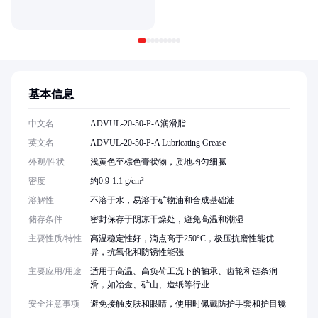
基本信息
中文名
ADVUL-20-50-P-A润滑脂
英文名
ADVUL-20-50-P-A Lubricating Grease
外观/性状
浅黄色至棕色膏状物，质地均匀细腻
密度
约0.9-1.1 g/cm³
溶解性
不溶于水，易溶于矿物油和合成基础油
储存条件
密封保存于阴凉干燥处，避免高温和潮湿
主要性质/特性
高温稳定性好，滴点高于250°C，极压抗磨性能优
异，抗氧化和防锈性能强
主要应用/用途
适用于高温、高负荷工况下的轴承、齿轮和链条润
滑，如冶金、矿山、造纸等行业
安全注意事项
避免接触皮肤和眼睛，使用时佩戴防护手套和护目镜