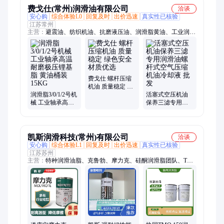
费戈仕(常州)润滑油有限公司
洽谈
安心购
综合体验L0
回复及时
出价迅速
真实性已核验
江苏常州
主营：
避震油、纺织机油、抗磨液压油、润滑脂黄油、工业润滑
油、碳氢清洗剂、挥发性冲压油、数控机床导轨油、电脑横机润
滑油、夹层锅炉传热油、工业压盘润滑油
费戈仕 螺杆压缩
机油 质量稳定 绿
润滑脂3/0/1/2号机
色安全 材质优选
活塞式空压机油
械 工业轴承高温
保养三滤专用润
耐磨极压锂基脂
滑油螺杆式空气
黄油桶装15KG
压缩机油冷却液
批发
凯斯润滑科技(常州)有限公司
洽谈
安心购
综合体验L1
回复及时
出价迅速
真实性已核验
江苏苏州
主营：
特种润滑油脂、克鲁勃、摩力克、硅酮润滑脂团队、THK
油脂