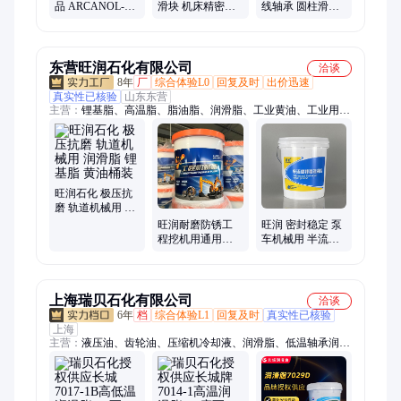
品 ARCANOL-
滑块 机床精密线
线轴承 圆柱滑动
TEMP90-5KG 高
性导轨滑块
LM12UU LM14
速高温润滑脂
KWSE20-G3-V1
进口带法兰 切边
MULTITOP
代理商
带座轴承
东营旺润石化有限公司
洽谈
8年
厂
综合体验L0
回复及时
出价迅速
真实性已核验
山东东营
主营：
锂基脂、高温脂、脂油脂、润滑脂、工业黄油、工业用脂
罐装、工程机械专用脂、工程机械脂黄油
旺润石化 极压抗
磨 轨道机械用 润
滑脂 锂基脂 黄油
旺润耐磨防锈工
旺润 密封稳定 泵
桶装
程挖机用通用润
车机械用 半流体
滑脂锂基脂工业
润滑脂 0#00#000#
黄油
锂基脂 黄油
上海瑞贝石化有限公司
洽谈
6年
档
综合体验L1
回复及时
真实性已核验
上海
主营：
液压油、齿轮油、压缩机冷却液、润滑脂、低温轴承润滑
脂、高温轴承润滑脂、长城润滑脂授权经销商、防锈油、导轨
油、压缩机油、轴承油、柴油机油、冷冻机油、高真空硅脂、长
城润滑油经销商、润滑油脂出口