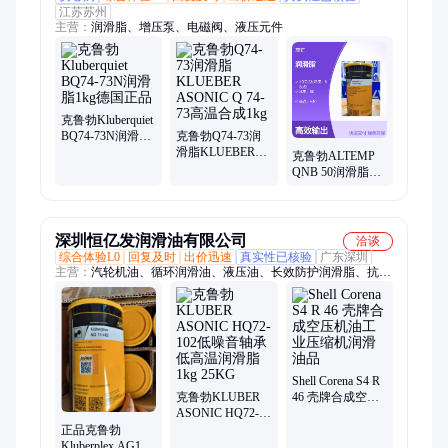
江苏苏州
主营：
润滑脂、增压泵、电磁阀、液压元件
克鲁勃Kluberquiet
BQ74-73N润滑脂
克鲁勃Q74-73润
1kg德国正品
滑脂KLUEBER
克鲁勃ALTEMP
ASONIC Q 74-73
QNB 50润滑脂
高温合成1kg
KLUBER 750g油
脂品质好
深圳恒亿发润滑油有限公司
洽谈
综合体验L0
回复及时
出价迅速
真实性已核验
广东深圳
主营：
汽轮机油、循环润滑油、液压油、长效防护润滑脂、抗磨
润滑脂、工业润滑脂、极压润滑脂、船舶用油、导轨油、导热
油、工业齿轮油、气缸润滑油、抗氧化润滑油、长效防护润滑
油、变压器润滑油、绝缘冷却油、抗磨液压油、长效液压油、低
温抗磨液压油、耐低温液压油、工业液压润滑油、高性能液压
油、车辆齿轮油、环保型变压器油、高温开式齿轮油
Shell Corena S4 R
克鲁勃KLUBER
46 壳牌合成空压
ASONIC HQ72-
机油工业压缩机
102低噪音轴承低
润滑油品
正品克鲁勃
高温润滑脂1kg
Kluberplex AG11-