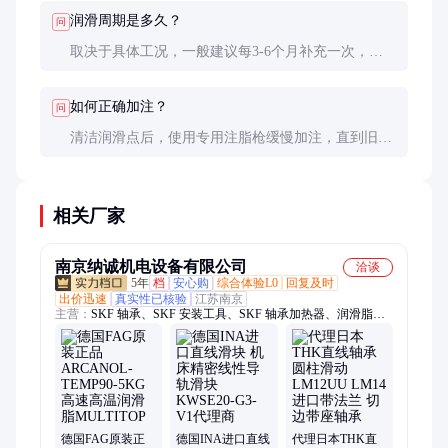
脂。
润滑周期是多久？
问
取决于具体工况，一般建议每3-6个月补充一次，或
根据设备制造商的指导进行操作。重载高温环境下可
能需要更频繁的维护。
如何正确加注？
问
清洁润滑点后，使用专用注脂枪缓慢加注，直到旧油
脂被完全挤出为止。加注量应控制在轴承空腔的1/3-
1/2，过多可能导致过热。
相关厂家
南京纳诚机电设备有限公司
洽谈
5年
档
安心购
综合体验L0
回复及时
出价迅速
真实性已核验
江苏南京
主营：
SKF 轴承、SKF 安装工具、SKF 轴承加热器、润滑脂、
SKF 激光对中仪、INA轴承、SKF 油脂泵、各品牌进口轴承、
FAG轴承、NSK轴承、进口轴承
德国FAG原装正
德国INA进口直线
代理日本THK直