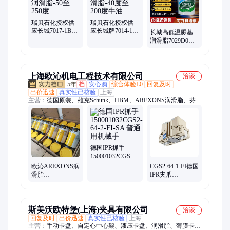
瑞贝石化授权供
瑞贝石化授权供
应长城7017-1B高
应长城牌7014-1高
长城高低温脲基
低温润滑脂-50至
温润滑脂-40度至
润滑脂7029D0
250度
200度牛油
号-40℃--180℃轴
承润滑脂
上海欧沁机电工程技术有限公司
洽谈
5年
档
安心购
综合体验L0
回复及时
出价迅速
真实性已核验
上海
主营：
德国原装、雄克Schunk、HBM、AREXONS润滑脂、芬德
清洗剂、AHP Merkle、GRIP、Roemheld、Beckhoff、IPR、多德
DOLD、斯美沃SMW、普尔世PULS、GANTER、ZIMMER、
schmersal、施迈赛
德国IPR抓手
150001032CGS2-
64-2-FI-SA 普通
欧沁AREXONS润
CGS2-64-1-FI德国
用机械手
滑脂
IPR夹爪
SYSTEM500ML
150000916，
轴承用脂工业黄
CGS2系列2爪平
油
行抓手
斯美沃欧特堡(上海)夹具有限公司
洽谈
回复及时
出价迅速
真实性已核验
上海
主营：
手动卡盘、自定心中心架、液压卡盘、润滑脂、薄膜卡