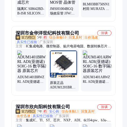
BLM03BB750SN1D
隔离IC SI8642BD-
JMSH1004BGQ
村田 MURATA 电
B-ISR SILICON
场效应管 JJW/捷
容电阻二三极管
医疗仪器专用 数
捷微 封装
MOS管一站式采
字隔离器 集成芯
PDFN5x6-8L
购
片
MOS管 晶体管
深圳市金华洋世纪科技有限公司
洽谈
5年
档
综合体验L0
回复及时
出价迅速
真实性已核验
广东深圳
主营：
IC集成电路、微控制器、贴片电容电阻、数据转换芯片、
射频无线芯片、滤波器 振荡器、传感器、继电器
ADUM1401BRWZ-
ADUM1401ARWZ-
RL ADI(亚德诺)
RL ADI(亚德诺)
原装正品
SOIC-16 数字隔离
SOIC-16 数字隔离
ADUM1201BRZ-
器 原装芯片
器原装芯片
RL7 SOIC-8 数字
隔离器 芯片
深圳市欣向阳科技有限公司
洽谈
7年
档
安心购
综合体验L1
回复及时
出价迅速
真实性已核验
广东深圳
主营：
集成IC、TI、ST、芯片、NXP、ADI、tlc354cpw、b3u-
1000p、衰减器、pcb批量、a991-2015、a999-3283、多层板、