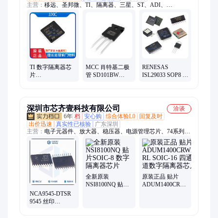
主营：
移远、圣邦微、TI、隔离器、三星、ST、ADI、
TOSHIBA、LINERA、MuRATA、MB85RS64TP、lc86licek、发
光二极管
MCC 肖特基二极
TI 数字隔离器芯
RENESAS
管 SD101BW
片
ISL29033 SOP8 光
SOD-123 优质供
ISO7741FQDWRQ1
学数位转换器芯
应 21+
SOIC-16 优质供应
片 贴片封装
21+
深圳市芯齐壹科技有限公司
洽谈
6年
档
安心购
综合体验L0
回复及时
出价迅速
真实性已核验
广东深圳
主营：
电子元器件、放大器、稳压器、电源管理芯片、74系列逻
辑芯片、芯片批发、传感器、控制器、集成电路
全新原装
原装正品 贴片
NSI8100NQ 贴片
ADUM1400CRWZ-
SOIC-8 数字隔离
RL SOIC-16 四通
NCA9545-DTSR
器芯片
道数字隔离器芯
9545 丝印
片
NCA9545 贴片
TSSOP20 数字隔