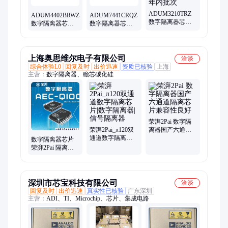
ADUM3210TRZ
ADUM4402BRWZ
ADUM7441CRQZ
数字隔离器芯片
数字隔离器芯片
数字隔离器芯片
ADI/亚德诺 封装
ADI/亚德诺 封装
ADI/亚德诺 封装
SOIC-8 两年内批
SOIC-16 两年内批
QSOP-16 两年内
次
次
批次
上海奥思维尔电子有限公司
洽谈
综合体验L0
回复及时
出价迅速
资质已核验
上海
主营：
数字隔离器、瞻芯碳化硅
荣湃2Pai 数字隔
荣湃2Pai_π120双
离器国产六通道
通道数字隔离芯
隔离芯片兼容性
数字隔离器芯片
片|数字隔离器|信
良好
荣湃2Pai 隔离器
号隔离器
双通道π120E国产
替代
深圳市芯宝科技有限公司
洽谈
回复及时
出价迅速
真实性已核验
广东深圳
主营：
ADI、TI、Microchip、芯片、集成电路