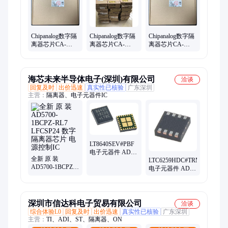
Chipanalog数字隔
Chipanalog数字隔
Chipanalog数字隔
离器芯片CA-
离器芯片CA-
离器芯片CA-
IF4820HS新批号
IS3731HN新批号
IS3740LW新批号
数模转换集成电
数模转换集成电
数模转换集成电
路IC
路IC
路IC
海芯未来半导体电子(深圳)有限公司
洽谈
回复及时
出价迅速
真实性已核验
广东深圳
主营：
隔离器、电子元器件IC
LT8640SEV#PBF
电子元器件 ADI
全新 原 装
封装LQFN-24 批
LTC6259HDC#TRMPBF
AD5700-1BCPZ-
次22+
电子元器件 ADI/
RL7 LFCSP24 数
亚德诺 封装DFN-
字隔离器芯片 电
8 批次22+
源控制IC
深圳市信达科电子贸易有限公司
洽谈
综合体验L0
回复及时
出价迅速
真实性已核验
广东深圳
主营：
TI、ADI、ST、隔离器、ON