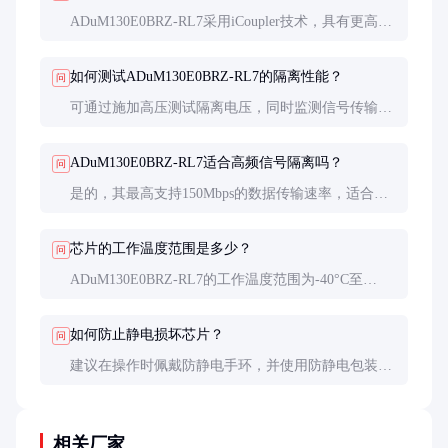
ADuM130E0BRZ-RL7采用iCoupler技术，具有更高的
数据传输速率和更长的寿命，而光耦隔离器速度较慢
且寿命较短。iCoupler技术在性能和可靠性上优势明
如何测试ADuM130E0BRZ-RL7的隔离性能？
问
显。
可通过施加高压测试隔离电压，同时监测信号传输的
稳定性。建议使用专业测试设备，并在安全环境下进
行。
ADuM130E0BRZ-RL7适合高频信号隔离吗？
问
是的，其最高支持150Mbps的数据传输速率，适合高
频信号隔离。但需注意信号匹配和电路设计以减少信
号衰减。
芯片的工作温度范围是多少？
问
ADuM130E0BRZ-RL7的工作温度范围为-40°C至
+125°C，适合大多数工业应用环境。
如何防止静电损坏芯片？
问
建议在操作时佩戴防静电手环，并使用防静电包装和
工具。存储和运输过程中也需注意防静电措施。
相关厂家