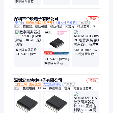
插件
数字隔离器芯片
373126119AAB
20Mb/s 2500Vrms
原厂包装
深圳市帝欧电子有限公司
洽谈
安心购
综合体验L0
回复及时
真实性已核验
广东深圳
主营：
连接器、指纹模组、指纹排线、IC芯片、指纹芯片、内存
卡、SSD固态硬盘、内存条、传感器
数字隔离器芯片
ADUM1401ARWZ-
ISO7241CQDWRQ1
RL 现货原装 数字
封装SOIC-16 原装
隔离器IC 芯片IC
ISO7242CQDWRQ1
现货
数字隔离器 芯片
IC 封装SOP16 原
装现货
深圳宏泰快捷电子有限公司
洽谈
回复及时
出价迅速
真实性已核验
广东深圳
主营：
集成电路、FPGA、微控制器、芯片、电源管理芯片、数
字信号处理器、连接器、电源控制器、监控电路、隔离模块、动
态随机存储器、现场可编程门阵列、钽质电容器、电阻、时钟缓
冲器、模数转换器、均衡器、稳压器、高速运算放大器