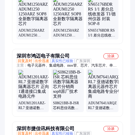
b140af-13、a999-3530、733910070、放大器、a999-3323、2474r-
25l、制pcb板、国内pcb、多层pcb、逆变器
ADUM1250ARZ
ADUM1250ARZ
SN65176BDR RS
ADUM1250
ADUM1250
1/1 差分总线收发
1250ARZ SOP8 全
1250ARZ SOP8 全
器 TI/德州仪器 封
新数字隔离器芯
新数字隔离器芯
装SOP-8
片
片
深圳市鸿迈电子有限公司
洽谈
回复及时
出价迅速
真实性已核验
广东深圳
主营：
电子元器件、集成电路、mos管、芯片、汽车芯片、串口
拓展芯片、电源管理芯片、存储芯片、电源芯片、车规芯片、
NXP芯片、TI芯片、ADI芯片、电源模块、单片机、IGBT管、存
储ic、ic、二极管、三极管、晶体管、GPU、驱动ic、元器件配
单、bom表配单
ADUM1201ARZ-
SI8621BB-B-ISR
ADUM7641ARQZ-
RL7 亚德诺数字
芯科思佳讯数字
RL7 亚德诺数字
隔离器芯片 正向1
隔离器芯片分销
隔离器元器件芯
通道接口集成电
商 sop8原厂技术
片 集成电路专业
路元件
支持
分销商
深圳市捷佳讯科技有限公司
洽谈
回复及时
出价迅速
真实性已核验
广东深圳