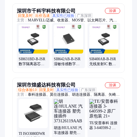
离器芯片
深圳市千科宇科技有限公司
洽谈
回复及时
出价迅速
真实性已核验
广东深圳
主营：
MARVELL/迈威、收发器、MOS管、以太网芯片、汽车
芯片、驱动芯片、稳压芯片、交换机芯片、蓝牙芯片、通讯芯
片、博通芯片、网通WiFi芯片、路由器芯片、充电IC、电源IC、
集成电路IC、霍尔效应传感器、MCU单片机、微控制器、监控
IC、音频IC、感应器、场效应管、工控IC、REALTEK/瑞昱
SI8631BD-B-ISR
SI8642AB-B-ISR
SI8400AB-B-ISR
数字隔离器芯片
湿敏传感数字隔
无线发射IC 数字
无线发射IC
离器芯片 电子器
隔离器芯片
SILICON/芯科
件 SILICON/芯科
SILICON/芯科
深圳市煌盛达科技有限公司
洽谈
综合体验L0
回复及时
真实性已核验
广东深圳
主营：
泰科连接器、莫仕连接器、胡连连接器、隔离器、矢崎连
接器、安普连接器、新能源汽车连接器、博世连接器、安波福连
接器、JST连接器、HRS连接器、汽车连接器、线束连接器、汽
车插接器、汽车护套、电路板接插件连接器、胶壳连接器、TE连
接器、itt连接器、AMP连接器、PCB板端接插件、MOLEX连接
器、德尔福连接器、APTIV连接器、汽车护套端子接插件、新能
TE/安普泰科 连接
源高压连接器
胡连/HULANE 汽
器 3-640599-2 原
车连接器 塑壳接
厂原包装 21+
TI ISO3080DWR