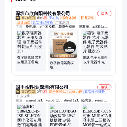
深圳市欣向阳科技有限公司
洽谈
6年
档
安心购
综合体验L1
回复及时
出价迅速
真实性已核验
广东深圳
主营：
继电器、ir中国授权、频率合成器、隔离器、ad8532ar放
大器、ad828arz放大器、ad829jrz放大器、ad818arz放大器、
ad8031arz放大器、ad8058arz放大器、ad8532arz放大器、
ad8001arz放大器、ad8307arz放大器、ad8651armz放大器、
ad8099ardz放大器、ad8534aruz放大器、ad706jr通用运放、
op42gsz精密运放、op90gpz通用运放、ad8417brmz放大器、
op07csz精密运放、ad712jrz精密运放、hmc326ms8ge放大器、
数字隔离器 芯片
磁珠 电子元器件
应用及原理 电子
芯片 元器件 电子
op490gsz通用运放、op162gsz精密运放、ad848jrz通用运放
数字信号隔离模
元器件 封装贴片
元器件 元器件 封
块
批次25+
装贴片 批次25
ADUM1200ARZ
封装：SOP-8 双
通道隔离器芯片
IC
国丰临科技(深圳)有限公司
洽谈
5年
档
综合体验L0
出价迅速
真实性已核验
广东深圳
主营：
wmsod-323、wcsod-123、a6sod-123、隔离器、sesod-
123、wxsod-123、wdsod-323、x4sod-123、6hsod-123、6csod-
123、4zsod-123、mmbd4148t、mmbd4148a、3esod-323、蜡烛
灯、wgsod-123、5psod-123、y2sod-323、稳压管、wnsod-123、
d6sod-123、sksod-123、mmsz5244b、c0sod-323、5nsod-123、
4fsod-123