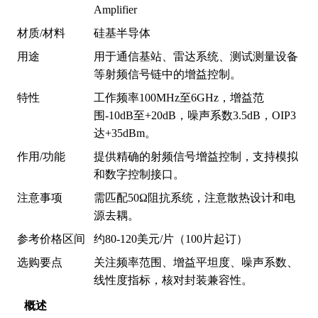
Amplifier
材质/材料
硅基半导体
用途
用于通信基站、雷达系统、测试测量设备
等射频信号链中的增益控制。
特性
工作频率100MHz至6GHz，增益范
围-10dB至+20dB，噪声系数3.5dB，OIP3
达+35dBm。
作用/功能
提供精确的射频信号增益控制，支持模拟
和数字控制接口。
注意事项
需匹配50Ω阻抗系统，注意散热设计和电
源去耦。
参考价格区间
约80-120美元/片（100片起订）
选购要点
关注频率范围、增益平坦度、噪声系数、
线性度指标，核对封装兼容性。
概述