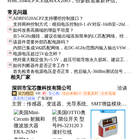
HMC1040LP3CE或MAX2065，但参数需重新评估。
常见问题
问
ADRF6520ACPZ支持哪些控制接口？
支持两种控制方式：模拟电压控制(0-1.4V对应-10dB至+20dB)
问
如何改善高频端的增益平坦度？
和SPI数字接口(12位分辨率)。实际应用中，模拟控制响应更快
在5-6GHz频段，建议在输出端添加简单的LC匹配网络。经验
(约50ns)，数字控制更精确且可存储预设值。
问
该器件需要外部匹配电路吗？
表明，2.2nH电感和1pF电容组成的二阶网络可将平坦度改善至
内部已集成50Ω匹配网络，在DC-6GHz范围内输入输出VSWR
±0.3dB内。同时确保PCB使用RO4350B等高频板材。
问
电源电压超过5V会怎样？
通常小于1.5:1。但在极端频率或特殊阻抗需求时，可添加外部
绝对最大额定值为+5.5V，超压可能导致永久损坏。建议工作
匹配元件进一步优化性能。
问
如何判断器件是否正常工作？
电压不超过+5V，且在电源端添加稳压电路。实测显示，+5V
首先检查各电源电压是否正常，然后输入-30dBm测试信号，逐
时性能最优，+3.3V时输出功率会降低约2dBm。
相关厂家
步调节增益控制电压，观察输出信号变化是否连续平滑。典型
情况下，增益变化斜率应为约21.4dB/V(1.4V控制范围对应
深圳市宝芯微科技有限公司
洽谈
30dB增益变化)。
4年
档
安心购
综合体验L0
回复及时
出价迅速
真实性已核验
广东深圳
主营：
传感器、变送器、光导系统、SMT增益模块、
连接电缆