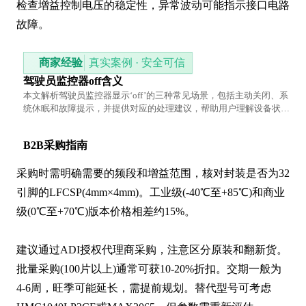
检查增益控制电压的稳定性，异常波动可能指示接口电路
故障。
商家经验
真实案例 · 安全可信
驾驶员监控器off含义
本文解析驾驶员监控器显示‘off’的三种常见场景，包括主动关闭、系
统休眠和故障提示，并提供对应的处理建议，帮助用户理解设备状态
背后的逻辑。
B2B采购指南
采购时需明确需要的频段和增益范围，核对封装是否为32
引脚的LFCSP(4mm×4mm)。工业级(-40℃至+85℃)和商业
级(0℃至+70℃)版本价格相差约15%。

建议通过ADI授权代理商采购，注意区分原装和翻新货。
批量采购(100片以上)通常可获10-20%折扣。交期一般为
4-6周，旺季可能延长，需提前规划。替代型号可考虑