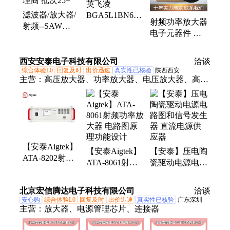
英飞凌
ad8534aruz放大器、ad8417brmz放大器、
滤波器/放大器/
BGA5L1BN6E6327XTSA1
hmc326ms8ge放大器、ad706jr通用运放、op42gsz精密
射频功率放大器
射频--SAW
Infineon 射频和
运放、op90gpz通用运放、op07csz精密运放、ad712jrz
电子元器件 芯
HDDB20NSS-
无线 | 射频放大
精密运放、op490gsz通用运放、op162gsz精密运放、
片 元器件 电子
B11 HD(好达)代
器
ad848jrz通用运放
元器件 元器件
理商 批次25+
西安安泰电子科技有限公司
洽谈
封装贴片 批次
综合体验L0
回复及时
出价迅速
真实性已核验
陕西西安
25
主营：
高压放大器、功率放大器、电压放大器、高压
功率放大器、安泰电子、大功率信号源
【安泰Aigtek】
【安泰Aigtek】
【安泰】压电陶
ATA-8202射频
ATA-8061射频
瓷驱动电源电路
功率放大器 高
功率放大器 电
图和信号发生器
校研究所实验室
路图原理功能设
直流电源供应器
北京宏信腾达电子科技有限公司
洽谈
免费试用
计
安心购
综合体验L0
回复及时
出价迅速
真实性已核验
广东深圳
主营：
放大器、电源管理芯片、连接器