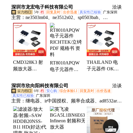
NA 批次24+射
Cypress 封装
24+
深圳市龙宏电子科技有限公司
洽谈
频放大器
SOP16 批次21+
5年
档
回复及时
出价迅速
真实性已核验
广东深圳
主营：
ne3503m04、ne3512s02、sp0503bah、
iso1044bd、lt8410edc、保险丝、比较器、b02p-vl-r、
ase5s4010、触发器、解码器、thvd1500d、
thvd1451d、sy8032abc、hip2100ib、opa4172id、连接
器、mx1a-11nw、lshd-7501、ths4531id、二极管、
hsmm-c170、tps22914b、lf353dre4、装原封
CMD328K3 射
THAILAND 电
RT8010APQW
频放大器
子元器件 OKI
电子元器件
QORVO 封装
PDF 规格书 数
RICHTEK/立锜
QFN-16 批次
据手册 资料
PDF 规格书 资
深圳市欣向阳科技有限公司
洽谈
24+25+ 进口
料
6年
档
安心购
综合体验L1
回复及时
出价迅速
真实性已核验
广东深圳
主营：
继电器、ir中国授权、频率合成器、ad8532ar放
大器、ad828arz放大器、ad829jrz放大器、ad818arz放
大器、ad8031arz放大器、ad8058arz放大器、
ad8532arz放大器、ad8001arz放大器、ad8307arz放大
器、ad8651armz放大器、ad8099ardz放大器、