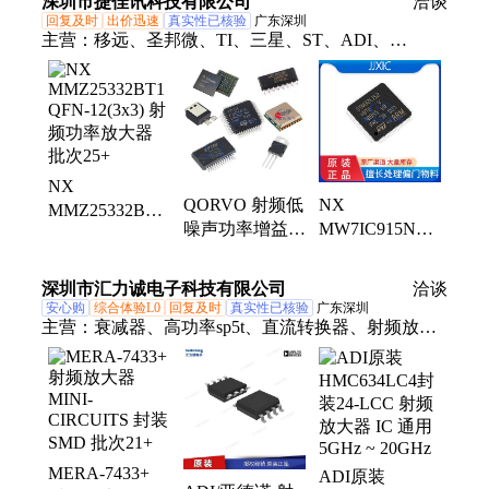
深圳市捷佳讯科技有限公司
射频微波
洽谈
保证
回复及时
出价迅速
真实性已核验
广东深圳
主营：
移远、圣邦微、TI、三星、ST、ADI、
TOSHIBA、LINERA、MuRATA、MB85RS64TP、
lc86licek、发光二极管
NX
QORVO 射频低
NX
MMZ25332BT1
噪声功率增益放
MW7IC915NT1
QFN-12(3x3) 射
大器管 SPF-
PQFN-24-
频功率放大器
5189Z SOT89
EP(8x8) 射频功
批次25+
深圳市汇力诚电子科技有限公司
洽谈
优质供应 21+
率放大器
安心购
综合体验L0
回复及时
真实性已核验
广东深圳
主营：
衰减器、高功率sp5t、直流转换器、射频放大
器、lm77cimx-5/nopb
MERA-7433+
ADI原装