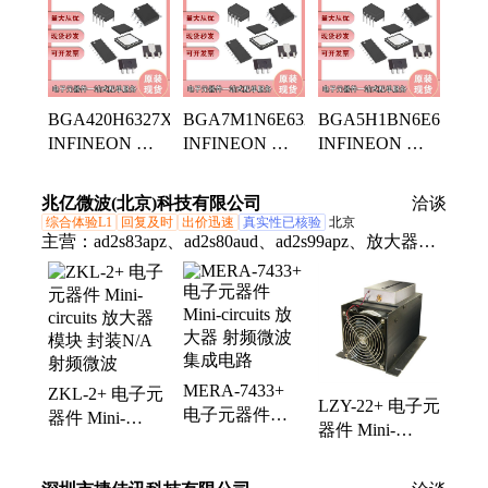
BGA420H6327XTSA1
BGA7M1N6E6327XTSA1
BGA5H1BN6E6327X
INFINEON 批
INFINEON 批
INFINEON 批
次25+ 产品种类
次25+ 产品种类
次25+ 射频放大
射频放大器 质
射频放大器 工
器 集成电路
兆亿微波(北京)科技有限公司
洽谈
量稳定
作电源
综合体验L1
回复及时
出价迅速
真实性已核验
北京
主营：
ad2s83apz、ad2s80aud、ad2s99apz、放大器、
adi模数、ag203-63g、njstd261a、缓冲器、解码器、
lsm9ds1tr、ag201-63g、调节器、连接器、njstd262a、
分频器、陀螺仪、处理器、驱动器、adi电源、
hmc347arf、加速计、稳压器、锁相环、控制器、以太
网
MERA-7433+
ZKL-2+ 电子元
LZY-22+ 电子元
电子元器件
器件 Mini-
器件 Mini-
Mini-circuits 放
circuits 放大器
circuits 放大器
大器 射频微波
模块 封装N/A
射频模块 品质
集成电路