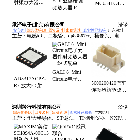
ADI/亚德诺 射
射频放大器
HMC634LC4封
频放大器 IC
MINI-
装24-LCC 射频
HMC1049LP5ETR
CIRCUITS 封装
放大器 IC 通用
封装32-QFN
SMD 批次21+
5GHz ~ 20GHz
承泽电子(北京)有限公司
洽谈
安心购
综合体验L0
回复及时
出价迅速
真实性已核验
广东深圳
主营：
电感tdk、二极管、dp83867cr、摄像头、电压
ldo、lm5156-q1、以太网、收发器、缓冲器、控制
器、vin汽车、lm5155-q1、aosaod410、摄像机、电流
ddr、监控器、aosao4422、tps784-q1、1ps79sb30、
tlv702-q1、驱动器、稳压器、bss138lt1g、连接器、端
GALI-6+Mini-
子胶壳
AD8317ACPZ-
Circuits电子元
5600200420汽车
R7 放大IC 射频
器件射频放大器
连接器新能源工
检测器电子元器
一站式配单
业端子塑壳护套
件 批次25+
线束插头
深圳羚行科技有限公司
洽谈
MOLEX莫仕
综合体验L0
回复及时
出价迅速
真实性已核验
广东深圳
主营：
华大半导体、ST/意法、TI/德州仪器、NXP/恩
智浦、LINEAR/凌特、ROHM/罗姆、集成电路IC、
单片机、微控制器、连接器、电子元件、电源管理芯