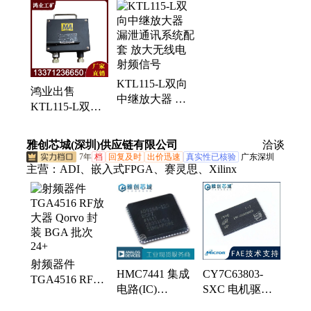
大器、船用风机、速凝剂、气浮搬运车、螺旋千斤
顶、手拉葫芦、牵引绞索、道口栏木机、矿用风门、
树篦子、临时支护、叉车吊、皮带硫化机、链轮组
件、矿用密闭门、电动卷扬机、翻车机、拆缸机、洗
靴机、电动搬运坦克车、矿车轮对、搬运气垫、裤管
KTL115-L双向
风机
鸿业出售
中继放大器 漏
KTL115-L双向
泄通讯系统配套
中继放大器 放
放大无线电射频
大无线电射频信
雅创芯城(深圳)供应链有限公司
信号
洽谈
号 性能稳定
7年
档
回复及时
出价迅速
真实性已核验
广东深圳
主营：
ADI、嵌入式FPGA、赛灵思、Xilinx
射频器件
HMC7441 集成
CY7C63803-
TGA4516 RF放
电路(IC)
SXC 电机驱动
大器 Qorvo 封
HITTITE 封装
器及控制器
装 BGA 批次