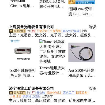
美国Mini-
美国OTTO奥托
Circuits 射频和
限位开关 型号
德国Leuze劳易
微波放大器
P6-323120 3灌
测 BCL 348i R1
ERA-2SM+
封引线
M 100 固定式扫
描器 条码阅读
上海昊量光电设备有限公司
洽谈
器 50116432
3年
档
回复及时
出价迅速
真实性已核验
上海
主营：
光谱仪、激光器、光子源、放大器、摄像头、
测量仪、采集卡、单色仪、护目镜、传感器、扫描
镜、超稳腔、增强器、滤光片、成像仪、功率计、光
纤束、示波器、鉴相器、探测器、磁强计、相位计、
照度计、检测仪、激光管
Tomco射频放大
SR844射频锁相
Aut-S500光纤光
器-专业设计 广
放大器-频率范
栅高灵敏度温度
泛应用于核磁波
围为 25 kHz 至
传感器-温度精
谱、微波雷达等
200 MHz
度±0.1℃
济宁鸿业工矿设备有限公司
领域
洽谈
8年
厂
安心购
综合体验L1
真实工厂
回复及时
出价迅速
真实性已核验
山东济宁
主营：
喷射器、高压软管、聚能管、矿用双向中继放