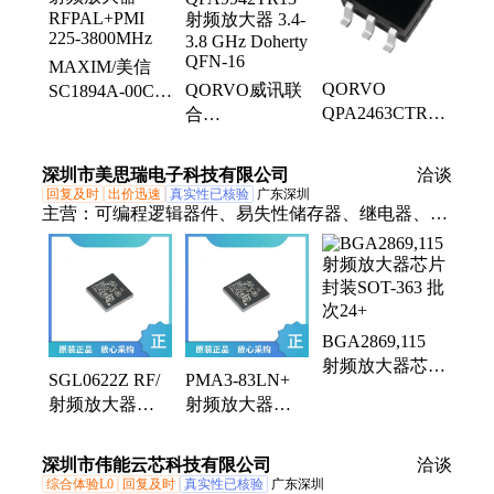
片
MAXIM/美信
QORVO
QORVO威讯联
SC1894A-00C13
QPA2463CTR7
合
射频放大器
射频放大器 50-
QPA9942TR13
RFPAL+PMI
4000MHz NF
射频放大器 3.4-
225-3800MHz
深圳市美思瑞电子科技有限公司
洽谈
4dB Gain 15dB
3.8 GHz Doherty
回复及时
出价迅速
真实性已核验
广东深圳
QFN-16
主营：
可编程逻辑器件、易失性储存器、继电器、放
大器、接口及驱动IC、电源管理芯片、单片机、模拟
芯片、集成电路、滤波器、处理器及微控制器、逻辑
芯片、时钟和计时器、存储器、光电子、传感器、
NCE、TI、ST、GD、MICRON、MAXIM、ADI、
BGA2869,115
WINBOND、ON
射频放大器芯片
SGL0622Z RF/
PMA3-83LN+
封装SOT-363 批
射频放大器
射频放大器
次24+
QORVO 封装
MINI 封装QFN-
DFN-8 批次24+
12 批次23+
深圳市伟能云芯科技有限公司
洽谈
综合体验L0
回复及时
真实性已核验
广东深圳