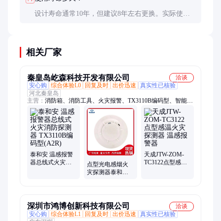
设计寿命通常10年，但建议8年左右更换。实际使用
中若频繁误报或响应迟钝，应立即检测更换。
相关厂家
秦皇岛屹森科技开发有限公司
洽谈
安心购
综合体验L0
回复及时
出价迅速
真实性已核验
河北秦皇岛
主营：
消防箱、消防工具、火灾报警、TX3110B编码型、智能应
急疏散
泰和安 温感报警
天成JTW-ZOM-
器总线式火灾消
TC3122点型感温
点型光电感烟火
防探测器
火灾探测器 温感
灾探测器泰和安
TX3110B编码型
报警器
JTY-GM-
(A2R)
TX3100C烟感温
感烟雾报警器
深圳市鸿博创新科技有限公司
洽谈
安心购
综合体验L1
回复及时
出价迅速
真实性已核验