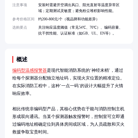
注意事项
安装时需避开空调出风口、阳光直射等温度异常区
域；定期测试灵敏度；避免粉尘堆积影响性能。
参考价格区间
约200-800元/个（视品牌和功能差异）
选购要点
关注响应温度阈值（常见54℃、70℃）、编码容量、
抗干扰性能、认证标准（如GB、UL、EN等）。
概述
编码型温感报警器
是现代智能消防系统的‘神经末梢’，通过
给每个探测器分配独立地址码，实现火灾位置的精准定位。
在实际消防工程中，这种‘一点一码’的设计大幅提升了火情
响应效率。

相比传统非编码型产品，其核心优势在于能与消防控制主机
形成双向通讯。当某个探测器触发报警时，控制室可立即通
过编码地址精确定位到具体房间或区域，为人员疏散和灭火
救援争取宝贵时间。