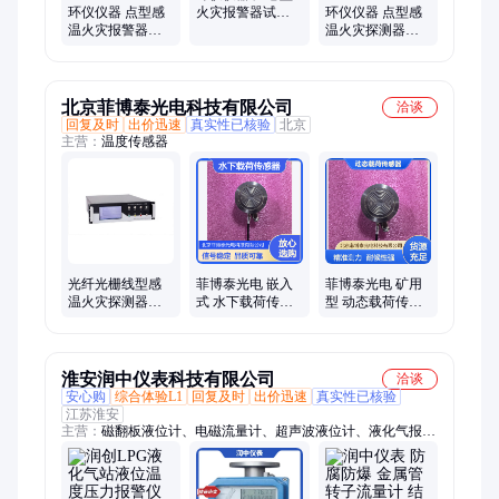
环仪仪器 点型感
火灾报警器试验
环仪仪器 点型感
温火灾报警器温
机 非标定制送货
温火灾探测器试
箱 源头厂家20年
上门
验温箱 消防火灾
研发经验
报警器检测设备
北京菲博泰光电科技有限公司
洽谈
回复及时
出价迅速
真实性已核验
北京
主营：
温度传感器
光纤光栅线型感
菲博泰光电 嵌入
菲博泰光电 矿用
温火灾探测器
式 水下载荷传感
型 动态载荷传感
FAS-3000 实现温
器 输出信号稳 物
器 耐高低温 精准
度在线监测和火
联网兼容
测力元件
灾报警
淮安润中仪表科技有限公司
洽谈
安心购
综合体验L1
回复及时
出价迅速
真实性已核验
江苏淮安
主营：
磁翻板液位计、电磁流量计、超声波液位计、液化气报警
器、超声波流量计、涡轮流量计、雷达液位计、雷达物位计、投
入式液位计、金属管浮子流量计、浮球液位计、压力变送器、差
压变送器、静压式液位计、金属转子流量计、雷达料位计、雷达