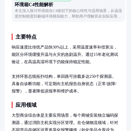
环境箱C4性能解析
本文深入探讨环境箱在C4级别下的核心特性与适用场景，从温湿
度控制精度到极端环境模拟能力，帮助用户理解其在实际应用中
的技术优势与操作要点。
主要特点
响应速度比传统产品快30%以上，采用温度速率补偿算法，
能区分环境缓慢升温与火灾的急剧温升。通过15年老化测试
验证，在高温高湿环境下仍能保持稳定性能。

支持环形总线拓扑结构，单回路可挂载多达250个探测器。
具备自诊断功能，可定期向主机报告自身状态（正常/故障/
报警），显著降低误报率和维护成本。
应用领域
大型商业综合体是主要应用场景，每个商铺安装独立编码探
测器，通过消防主机实现分区管理。在仓储物流领域，针对
不同货品存储区设置差异化报警阈值（如化学品仓库设为