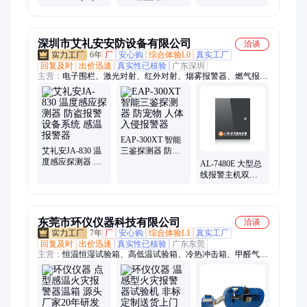
头-编码型
安防爆编码型温
警器温感探头
感探头温度报警
（编码型）
器
深圳市艾礼安安防设备有限公司
洽谈
6年
厂
安心购
综合体验L0
真实工厂
回复及时
出价迅速
真实性已核验
广东深圳
主营：
电子围栏、激光对射、红外对射、烟雾报警器、燃气报警
器、一键报警器、防爆报警器、防盗报警器、红外光栅、振动光
纤、张力围栏、高压电网、被动红外探测器、数字融合报警主机
EAP-300XT 智能
艾礼安JA-830 温
三鉴探测器 防宠
度感应探测器 防
物 人体入侵报警
AL-7480E 大型总
盗报警设备系统
器
线报警主机双总
感温报警器
线传输 距离远
东莞市环仪仪器科技有限公司
洽谈
7年
厂
安心购
综合体验L1
真实工厂
回复及时
出价迅速
真实性已核验
广东东莞
主营：
恒温恒湿试验箱、高低温试验箱、冷热冲击箱、甲醛气候
箱、低气压试验箱、VOC环境舱