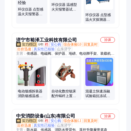
环仪仪器 温感型
环仪仪器 点型感
火灾报警器试验
温火灾报警器温
机 非标定制送货
环仪仪器 点型感
箱 源头厂家20年
上门
温火灾探测器试
研发经验
验温箱 消防火灾
报警器检测设备
济宁市裕泽工业科技有限公司
洽谈
6年
档
安心购
综合体验L0
回复及时
出价迅速
真实性已核验
山东济宁
主营：
传感器、电磁阀、保护器、地磅、电动脚手架、装载机电
子秤、机械抓手、砌筑升降平台、光伏板升降机、内撑吊具、混
凝土振动棒、打标机、研磨机、裁切机、平移门电机、超市防盗
门、磨片磨头、滑移机、消防机器人、农业打药机、履带底盘、
消防器材
电动烟感拆装器
自动化数控锯床
混凝土快速冻融
消防烟感温感火
配件蜗杆上置蜗
试验箱抗冻试验
焰电动探测报警
轮箱蜗轮蜗 杆齿
箱混凝全自动抗
设备 免登高拆卸
轮减速机
冻试验机砼试
器
中安消防设备(山东)有限公司
洽谈
6年
档
安心购
综合体验L1
回复及时
出价迅速
真实性已核验
山东济宁
主营：
防水箱、传感器、消防水带背包、遥控升降履带底盘