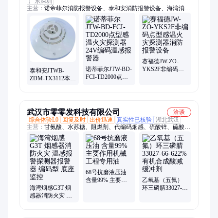
广东深圳
主营：
诺帝菲尔消防报警设备、泰和安消防报警设备、海湾消防
报警设备、烟雾报警器、图像型火灾探测器、青鸟消防火灾报警
设备、西门子消防报警设备、烟雾传感器RS485、配电房火灾报
警系统、联网型感温探测器、防爆火焰探测器、联网输出烟感探
测器、水浸传感器、烟温复合探测器、车库CO浓度监控探测
器、防爆手动报警按钮、消防电源箱、防爆红外火焰探测器、防
爆气体检测仪、感温感烟火灾探测器、热解粒子探测器、消防广
赛福德JW-ZO-
诺蒂菲尔JTW-BD-
YKS2F非编码点
播系统
泰和安JTWB-
FCI-TD2000点型
型感温火灾探测
ZDM-TX3112本安
感温火灾探测器
器消防报警设备
型新编码型防爆
24V编码温感报警
感温火灾报警器
器
武汉市零零发科技有限公司
洽谈
综合体验L0
回复及时
出价迅速
真实性已核验
湖北武汉
主营：
甘氨酸、水苏糖、阻燃剂、代编码烟感、硫酸锌、硫酸
锆、硫酸锂、钒酸铋、硫酸锰、梅栲胶、溴氨酸、聚合物、锂电
池、牛磺酸、磷酸铁、磷酸铋、磷酸铌、碳酸镁、碳酸镍、肉桂
醛、防冻剂、磷酸铝、新癸酸、椰油胺、辛癸醇、剥色剂
68号抗磨液压油
含量99% 主要作
乙氧基（五氟）
海湾烟感G3T 烟
用机械工程专用
环三磷腈33027-
感器消防火灾 温
油
66-622%有机合成
感报警探测器报
酸减缓冲剂
警器 编码型 底座