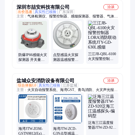
监控
深圳市喆安科技有限公司
洽谈
出价迅速
真实性已核验
广东深圳
主营：
气体检测仪、报警控制器、感烟探测器、报警器、气体探
测器
三江JB-QBL-6100
防爆IP66感烟火灾
点型感温火灾探
火灾报警控制器
探测器 开关量型
测器温感报警器
LORA消防联动系
烟雾报警器 编码
火灾控制器总线
统JTY-GD-630L感
型隔爆感温报警
制智能编码消防
烟
器
主机
盐城众安消防设备有限公司
洽谈
综合体验L0
真实性已核验
江苏盐城
主营：
火灾自动报警系统、海湾GST、青鸟消防、火灾声光报警
器、诺蒂菲尔、西门子消防、泰和安、松江云安、金鼎工业防爆
设备、火灾探测器、手动火灾报警按钮、消火栓按钮消报、消防
电话广播报警主机控制器、剩余电流电气火灾、消防电源监控、
火焰探测器、气体探测器、感温电缆、阿波罗、Apollo
泛海三江温度报
警器JTW-ZD-920
海湾JTW-ZOM-
海湾JTW-ZCD-
泛海三江温感探
GSTN9812(Ex)本
G3N点型感温报