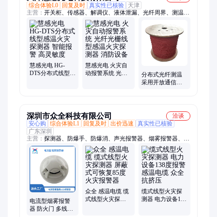
综合体验L0
回复及时
真实性已核验
天津
主营：
开关柜、传感器、解调仪、液体泄漏、光纤周界、测温光
纤、声波监测、光纤光栅、开关高压、温度监测、光电弧光、结
构振动、光纤感温、光电光纤、测温主机、结构桥梁、无线测
温、光纤液体、皮带温度、表面温度、无线主机、结构应力、光
纤解调、结构温度、光纤温度
慧感光电 HG-
慧感光电 火灾自
DTS分布式线型感
动报警系统 光纤
分布式光纤测温
温火灾探测器 智
光栅线型感温火
采用开放通信协
能报警 高灵敏度
灾探测器 消防设
议 高压开关柜触
备
点 规格齐全
深圳市众全科技有限公司
洽谈
安心购
综合体验L1
回复及时
出价迅速
真实性已核验
广东深圳
主营：
探测器、防爆手、防爆消、声光报警器、烟雾报警器、通
讯主机、消防主机、电话模块、消防通讯、消防电话、感温电
缆、紫外火焰、防爆音箱、感温火灾、消防按钮、电话主机、线
型火灾、红外火焰、感温光纤、工业气体、防爆按钮、消防内
置、声光警报器、报警控制器、总线操作盘
众全 感温电缆 缆
缆式线型火灾探
式线型火灾探测
测器 电力设备138
电流型烟雾报警
器 屏蔽式可恢复
度报警感温电缆
器 防火门 多线主
85度 火灾报警器
众全 抗挤压
专用 温感火灾探