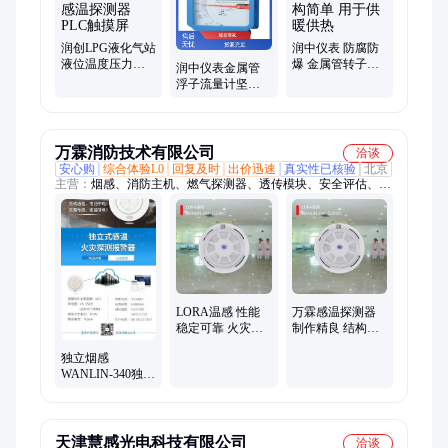
水位计、雷达液位仪、导波雷达液位计、高频雷达液位计
润创LPG液化气站
润中仪表 防腐防
液位温度压力报
爆 金属管转子流
润中仪表金属管
警仪感温探测器
量计 结构简单 用
浮子流量计坚固
PLC触摸屏
于供暖供热
耐用信号稳供热
用多规格型号全
万霖消防技术有限公司
洽谈
安心购
综合体验L0
回复及时
出价迅速
真实性已核验
北京
主营：
烟感、消防主机、燃气探测器、透传模块、安全评估、检
测设备、温感
LORA温感 性能
万霖感温探测器
稳定可靠 火灾报
制作精良 结构新
警器 配Lora主机
颖 温度传感器 远
独立烟感
使用
程报警
WANLIN-340独立
式感温探测器3V
电池供电自动声
光报警器
天津慧感光电科技有限公司
洽谈