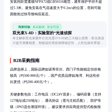
安装间距需遵循NFPA72或GB50116规范，通常保护半径不超
过5.3米。避免安装在气流速度大于0.2m/s的位置，否则可能
因散热过快导致响应延迟。
商家经验
真实案例 · 安全可信
双光束X-8D：实验室的“光速侦探
本文解析双光束紫外分光光度计X-8D的三大核心优势：双光束设
计提升测量精度，智能温控系统保障稳定性，人性化操作界面简
化实验流程，助你轻松应对复杂检测任务。
B2B采购指南
品牌选择上，国际品牌如诺蒂菲尔、西门子性能稳定但价格
较高（约500-800元/个），国产优质品牌如海湾、利达性价
比更优（约200-400元/个）。

关键参数包括：工作电压（DC24V居多）、编码容量（支持
127地址或250地址）、通讯协议（需与主机匹配）、防护等
级（IP65适合潮湿环境）。建议要求供应商提供型式检验报