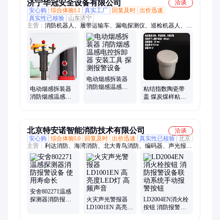
济宁华冠安全设备有限公司
洽谈
安心购
综合体验L1
真实工厂
回复及时
出价迅速
真实性已核验
山东济宁
主营：
消防机器人、履带运输车、漏电探测仪、巡检机器人、消
防箱、消防服、破拆工具组、干粉灭火器、打药喷雾机、传感
器、电磁阀、保护器、电动脚手架、装载机电子秤、砌筑升降平
台、光伏板升降机、内撑吊具、混凝土振动棒、打标机、裁剪
机、研磨机、压铆机、小型装载机、洗消剂、防爆风机
电动烟感拆装器
消防烟感温感电
电动烟感拆装器
粘结指数陶瓷带
控拆卸器 安装工
消防烟感温感火
盖 煤炭煤样粘结
具 探测报警设备
焰电动探测报警
指数坩埚 30ml罗
设备 免登高拆卸
加坩 埚40*40
器
北京特安诺智能消防技术有限公司
洽谈
安心购
综合体验L0
回复及时
出价迅速
真实性已核验
北京
主营：
利达消防、海湾消防、北大青鸟消防、编码器、声光报警
器、诺帝菲尔消防报警、霍尼韦尔消防、探测器、控制模块、主
机维修、监视模块、输出模块、防爆感烟、气体灭火、消防设
备、消防主机、感温电缆、手动报警、报警主机、手报按钮、防
爆烟感、智能应急、多线控制卡、可燃气体探测器、红外火焰探
测器
安舍802271温感
探测器消防报警
火灾声光警报器
LD2004EN消火栓
设备 使用寿命长
LD1001EN 高亮度
按钮 消防报警设
LED灯 高频声音
备联动系统手动