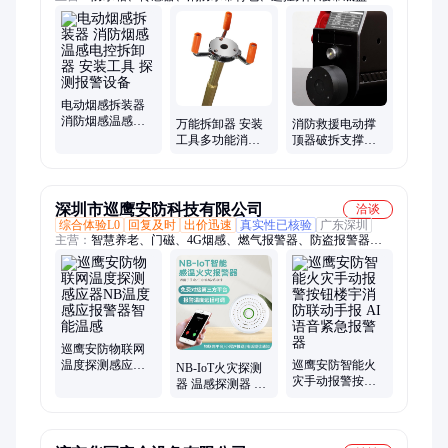
电动烟感拆装器
消防烟感温感电
万能拆卸器 安装
消防救援电动撑
控拆卸器 安装工
工具多功能消防
顶器破拆支撑顶
具 探测报警设备
烟枪烟 感温感报
杆液压撑顶设备
警器 拆装器探测
器
深圳市巡鹰安防科技有限公司
洽谈
综合体验L0
回复及时
出价迅速
真实性已核验
广东深圳
主营：
智慧养老、门磁、4G烟感、燃气报警器、防盗报警器、
红外报警器、电力报警器、烟雾报警器、校园防霸凌报警器、定
位水浸报警器、语音呼叫器、紧急按钮、智慧消防、智慧用电、
4G通话对讲器、拉绳紧急按钮、4G气感、二合一烟感、接警平
台
巡鹰安防物联网
温度探测感应器
巡鹰安防智能火
NB-IoT火灾探测
NB温度感应报警
灾手动报警按钮
器 温感探测器 智
器智能温感
楼宇消防联动手
能温度感应报警
报 AI语音紧急报
器 NB感温器
警器