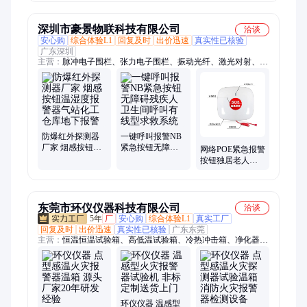
报警按钮
深圳市豪景物联科技有限公司
洽谈
安心购
综合体验L1
回复及时
出价迅速
真实性已核验
广东深圳
主营：
脉冲电子围栏、张力电子围栏、振动光纤、激光对射、周
界报警系统、入侵报警系统、防爆探测器、紧急求助报警按钮、
定位型振动光纤、防区型振动光纤、分布式振动光纤、红外对
射、红外光栅、红外探测器、激光电子围栏、红外警戒围栏、防
盗报警系统、电子围栏系统
防爆红外探测器
一键呼叫报警NB
厂家 烟感按钮温
紧急按钮无障碍
网络POE紧急报警
湿度报警器气站
残疾人卫生间呼
按钮独居老人呼
化工仓库地下报
叫有线型求救系
叫器一键报警无
警
统
线一键紧急呼救
器
东莞市环仪仪器科技有限公司
洽谈
5年
厂
安心购
综合体验L1
真实工厂
回复及时
出价迅速
真实性已核验
广东东莞
主营：
恒温恒温试验箱、高低温试验箱、冷热冲击箱、净化器环
境舱、VOC环境舱、步入式试验箱
环仪仪器 温感型