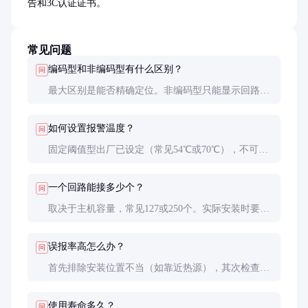
告和3C认证证书。
常见问题
编码型和非编码型有什么区别？
问
最大区别是能否精确定位。非编码型只能显示回路报
警，需要人工现场排查；编码型直接显示具体探测器
编号，还能远程获取设备状态。
如何设置报警温度？
问
固定阈值型出厂已设定（常见54℃或70℃），不可调
整；可调阈值型需通过编程器设置，建议由专业技术
人员操作。
一个回路能接多少个？
问
取决于主机容量，常见127或250个。实际安装时要预
留10%余量，且总电流不超过回路承载能力。
误报率高怎么办？
问
首先排除安装位置不当（如靠近热源），其次检查线
路干扰，最后考虑更换抗干扰更强的型号（如带数字
滤波功能）。
使用寿命多久？
问