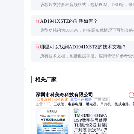
该芯片支持多种音频格式，包括PCM、DSD等，最
持24-bit/192kHz的高分辨率音频。其灵活的接口
AD1941XSTZ的功耗如何？
问
适配各种音频编解码器。
典型功耗约为500mW，但在高负载情况下可能会略
加。低功耗设计使其非常适合便携式和电池供电的
哪里可以找到AD1941XSTZ的技术文档？
问
所有技术文档，包括数据手册、应用笔记和参考设
可以在ADI官方网站上免费下载。注册后还可以获
细的技术支持。
相关厂家
深圳市科美奇科技有限公司
回复及时
出价迅速
真实性已核验
广东深圳
主营：
IC、三极管、电容电阻、继电器、单片机、集成电路、