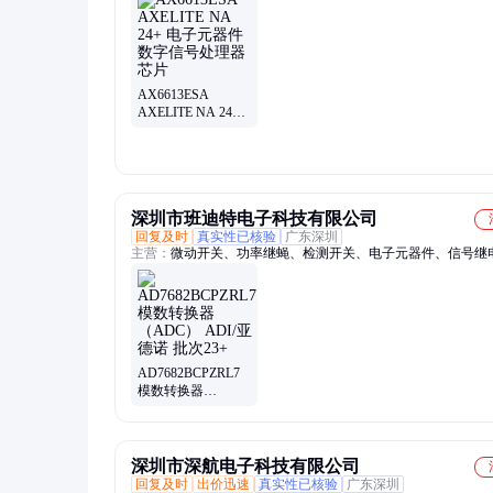
lt1359cn#pbf、lt1377cs8#tr、集成电路、sp705cn-l/tr、lt3572euf
lt1191cs8#pbf、lt3686edd#pbf、ltc660cs8#pbf、ltc1485is8#tr、
ltm4604ev#pbf、lt1635in8#pbf、ltc1274isw#pbf、ltc6602iuf#pbf
ltc4282iuh#pbf
AX6613ESA
AXELITE NA 24+
电子元器件数字信
号处理器芯片
深圳市班迪特电子科技有限公司
回复及时
真实性已核验
广东深圳
主营：
微动开关、功率继蝇、检测开关、电子元器件、信号继
汽车继电器、FPC/FFC连接器、光耦继电器、固态继电器、轻
关
AD7682BCPZRL7
模数转换器
（ADC） ADI/亚德
诺 批次23+
深圳市深航电子科技有限公司
回复及时
出价迅速
真实性已核验
广东深圳