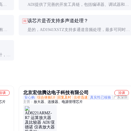
高支
ADI提供了完善的开发工具链，包括编译器、调试器和示
设计可以
例代码。开发者可以使用C语言或汇编语言进行编程，通
该芯片是否支持多声道处理？
问
过SPI或UART接口下载程序。
有增
是的，AD1941XSTZ支持多通道音频处理，最多可同时处
设备。
理8个声道。这对于多声道环绕声系统非常重要。
计，都
得更详
北京宏信腾达电子科技有限公司
洽谈
洽谈
安心购
综合体验L0
回复及时
出价迅速
真实性已核验
广东深圳
芯片
主营：
放大器、连接器、电源管理芯片