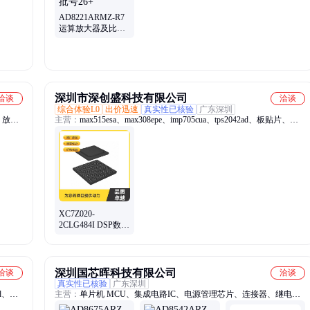
AD8221ARMZ-R7
运算放大器及比较
器 ADI/亚德诺 仪表
放大器 批号26+
深圳市深创盛科技有限公司
洽谈
洽谈
综合体验L0
出价迅速
真实性已核验
广东深圳
、放大
主营：
max515esa、max308epe、imp705cua、tps2042ad、板贴片、
m451vg6ae、pcb主板、m482kidae、epc8qi100、hdla-1414、db255ac-
螺仪、音
2、tcd1209dg、m452rg6ae、保险丝、saa7135hl、fsa2367mt、
opa2350ua、imp803ima、tfp410pap、hdlg-1414、hfp50onog、
stspin233、cy203810c、sh71302ld、cy2308sxc
XC7Z020-
2CLG484I DSP数字
信号处理器
XILINX/赛灵思 封
装BGA484 24+
深圳国芯晖科技有限公司
洽谈
洽谈
真实性已核验
广东深圳
ad、微
主营：
单片机 MCU、集成电路IC、电源管理芯片、连接器、继电
5ta、
器、二三极管