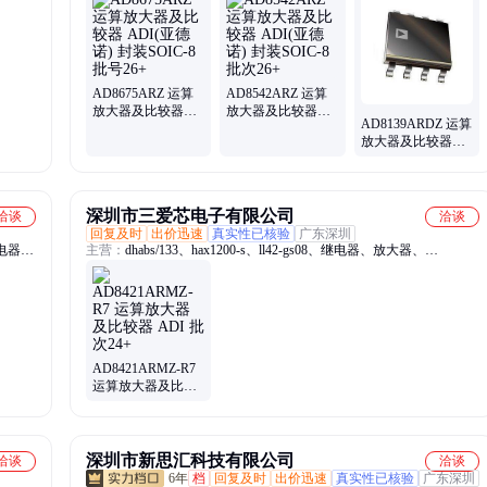
#pbf、
、
AD8675ARZ 运算
AD8542ARZ 运算
放大器及比较器
放大器及比较器
AD8139ARDZ 运算
ADI(亚德诺) 封装
ADI(亚德诺) 封装
放大器及比较器
SOIC-8 批号26+
SOIC-8 批次26+
ADI(亚德诺) 封装
SOIC-8-EP 批次26+
深圳市三爱芯电子有限公司
洽谈
洽谈
回复及时
出价迅速
真实性已核验
广东深圳
电器、
主营：
dhabs/133、hax1200-s、ll42-gs08、继电器、放大器、
触式开
adis16488、控制器、电位器、隔离器、混频器、读写器、ltsr25-np、
efr32mg21、ltsr15-np、lt10000-s、ss495a-sp、awm5101vn、
awm43600v、blf189xra、vsmy2940g、sam-m8q-0、awm5104vn、
awm43300v、二极管、ctsr0.3-p
AD8421ARMZ-R7
运算放大器及比较
器 ADI 批次24+
深圳市新思汇科技有限公司
洽谈
洽谈
6年
档
回复及时
出价迅速
真实性已核验
广东深圳