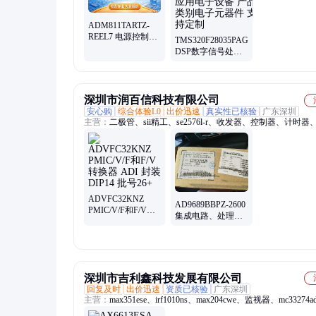
ADM811TARTZ-
REEL7 电源控制器/
TMS320F28035PAGT
监视器 ADI 封装
DSP数字信号处理
SOT-143-4 批次24+
器 TI/德州仪器 封
装原厂封装 批次
26+ 产品应用电子
设备 产品类别电子
深圳市润百信科技有限公司
元器件 支持定制
安心购
综合体验L0
出价迅速
真实性已核验
广东深圳
主营：
二极管、sii精工、se2576l-r、收发器、控制器、计时器
器、adi模数、传感器、驱动器、稳压器、lt8911exb、晶体管、
cd4067bpw、m41t62q6f、nxp接口、bq32000dr、电子管、陀
频模、freescale、lt86102sx、lt86104sx、lis3lv02dl、cc2591rgvr
ADVFC32KNZ
AD9689BBPZ-2600
PMIC/V/F和F/V转
集成电路、处理
换器 ADI 封装
器、微控制器 ADI
DIP14 批号26+
正品找润百信
深圳市吉利鑫科技发展有限公司
回复及时
出价迅速
资质已核验
广东深圳
主营：
max351ese、irf1010ns、max204cwe、监视器、mc33274
控制器、lt1815cs8、lt1522cs8、三极管、max708scsa、zxfv202e