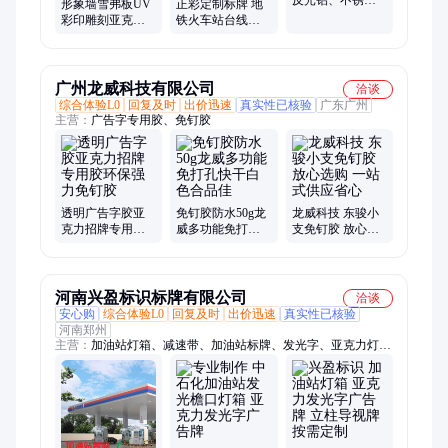
反光铝、不锈钢
形象墙雪弗板UV
正彩定制标牌 地
腐蚀电力设施警
彩印雕刻亚克力
铁火车站台线路
示标识牌提示标
广告字板大型展
防滑铝腐蚀 磨砂
牌
示广告字牌正彩
预成形反光指示
牌
广州龙威科技有限公司
洽谈
综合体验L0
回复及时
出价迅速
真实性已核验
广东广州
主营：
广告字专用胶、免钉胶
透明广告字胶亚
免钉胶防水50g龙
龙威科技 东骏小
克力招牌专用胶
威多功能免打孔
支免钉胶 放心选
环保强力免钉胶
快干白色合品佳
购 一站式供应省
心
河南兴盈标识标牌有限公司
洽谈
安心购
综合体验L0
回复及时
出价迅速
真实性已核验
河南郑州
主营：
加油站灯箱、减速带、加油站标牌、发光字、亚克力灯
带、标识标牌