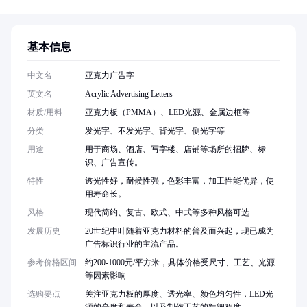
基本信息
中文名
亚克力广告字
英文名
Acrylic Advertising Letters
材质/用料
亚克力板（PMMA）、LED光源、金属边框等
分类
发光字、不发光字、背光字、侧光字等
用途
用于商场、酒店、写字楼、店铺等场所的招牌、标
识、广告宣传。
特性
透光性好，耐候性强，色彩丰富，加工性能优异，使
用寿命长。
风格
现代简约、复古、欧式、中式等多种风格可选
发展历史
20世纪中叶随着亚克力材料的普及而兴起，现已成为
广告标识行业的主流产品。
参考价格区间
约200-1000元/平方米，具体价格受尺寸、工艺、光源
等因素影响
选购要点
关注亚克力板的厚度、透光率、颜色均匀性，LED光