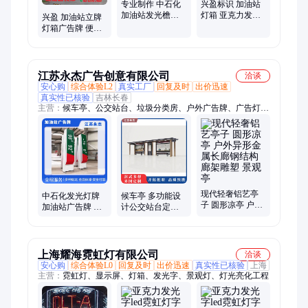
专业制作 中石化
兴盈标识 加油站
加油站发光檐口
灯箱 亚克力发光
兴盈 加油站立牌
灯箱 亚克力发光
字广告牌 立柱导
灯箱广告牌 便利
字广告牌
视牌 按需定制
店标识发光字 亚
克力吸塑 源头厂
家
江苏永杰广告创意有限公司
洽谈
安心购
综合体验L2
真实工厂
回复及时
出价迅速
真实性已核验
吉林长春
主营：
候车亭、公交站台、垃圾分类房、户外广告牌、广告灯
箱、景观雕塑、不锈钢雕塑、宣传栏、价值观标识标牌、公交站
牌、垃圾房、垃圾箱、精神堡垒、不锈钢廊架、太阳能座椅、充
电座椅、移动厕所、廊架、景观廊架、灯杆灯箱、壁挂灯箱、吸
烟亭、充电柜、扫码储物柜、智能充电柜
现代轻奢铝艺亭
中石化发光灯牌
候车亭 多功能设
子 圆形凉亭 户外
加油站广告牌 亚
计公交站台定制
异形金属长廊钢
克力发光字灯箱
出售 到站提醒 语
结构廊架雕塑 景
立柱导视牌 按需
音播报系统 造型
观亭
定制
多样
上海耀海霓虹灯有限公司
洽谈
安心购
综合体验L0
回复及时
出价迅速
真实性已核验
上海
主营：
霓虹灯、显示屏、灯箱、发光字、景观灯、灯光亮化工程