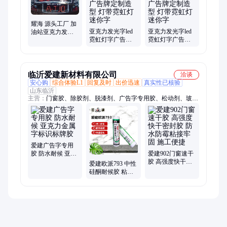
耀海 源头工厂 加
亚克力发光字led
亚克力发光字led
油站亚克力发光
霓虹灯字广告牌
霓虹灯字广告牌
字广告牌 出入口
定制造型 灯带霓
定制造型 灯带霓
指示牌 按需定制
虹灯迷你字
虹灯迷你字
临沂爱建新材料有限公司
洽谈
安心购
综合体验L1
回复及时
出价迅速
真实性已核验
山东临沂
主营：
门窗胶、除胶剂、脱漆剂、广告字专用胶、松动剂、玻璃
胶、耐候胶、防霉胶、理石胶、免钉胶、背景墙、美缝剂、自喷
漆、自动喷漆、工程门窗、加厚手柄、装修密封胶、门窗速干
胶、幕墙结构胶、超炫亮黑胶、强力粘结剂、硅酮结构胶、高强
植筋胶、合成胶粘剂、耐候密封胶、清洗泡沫胶
爱建广告字专用
胶 防水耐候 亚克
爱建902门窗速干
力金属字标识标
胶 高强度快干密
爱建欧派793 中性
牌胶
封胶 防水防霉粘
硅酮耐候胶 粘结
接牢固 施工便捷
性强 施工便捷