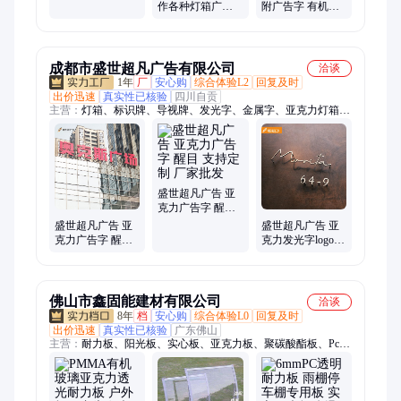
广告招牌字制作
作各种灯箱广告
附广告字 有机玻
厂家加工定制
字 厂家生产加工
璃标牌 LOGO字
品质保证
可来图加工定制
厂家
成都市盛世超凡广告有限公司
洽谈
1年
厂
安心购
综合体验L2
回复及时
出价迅速
真实性已核验
四川自贡
主营：
灯箱、标识牌、导视牌、发光字、金属字、亚克力灯箱、
霓虹灯
盛世超凡广告 亚
克力广告字 醒目
支持定制 厂家批
盛世超凡广告 亚
盛世超凡广告 亚
发
克力广告字 醒目
克力发光字logo
够亮 安装简单 生
醒目 服务完善 生
产厂商
产厂家
佛山市鑫固能建材有限公司
洽谈
8年
档
安心购
综合体验L0
回复及时
出价迅速
真实性已核验
广东佛山
主营：
耐力板、阳光板、实心板、亚克力板、聚碳酸酯板、Pc阳
光板、Pc耐力板、Pet耐力板、Pc透明瓦、晶亮板、四层阳光
板、蜂窝阳光板、透明耐力板、pc采光瓦、耐力板厂家、温室大
棚、扩散板、颗粒耐力板、插接阳光板、温室阳光板、耐力板车