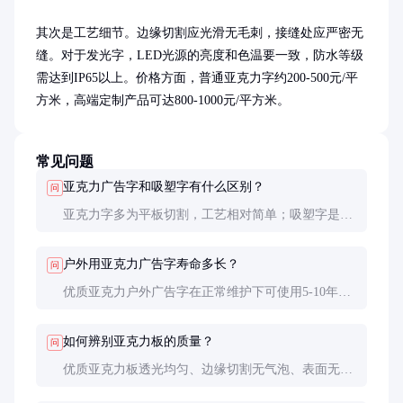
其次是工艺细节。边缘切割应光滑无毛刺，接缝处应严密无
缝。对于发光字，LED光源的亮度和色温要一致，防水等级
需达到IP65以上。价格方面，普通亚克力字约200-500元/平
方米，高端定制产品可达800-1000元/平方米。
常见问题
亚克力广告字和吸塑字有什么区别？
问
亚克力字多为平板切割，工艺相对简单；吸塑字是通
过加热使亚克力板成型为立体形状，视觉效果更丰
富，但成本也更高。
户外用亚克力广告字寿命多长？
问
优质亚克力户外广告字在正常维护下可使用5-10年。
定期清洁和检查电路（发光字）可延长使用寿命。
如何辨别亚克力板的质量？
问
优质亚克力板透光均匀、边缘切割无气泡、表面无划
痕。简单测试方法：用打火机靠近，优质板会缓慢熔