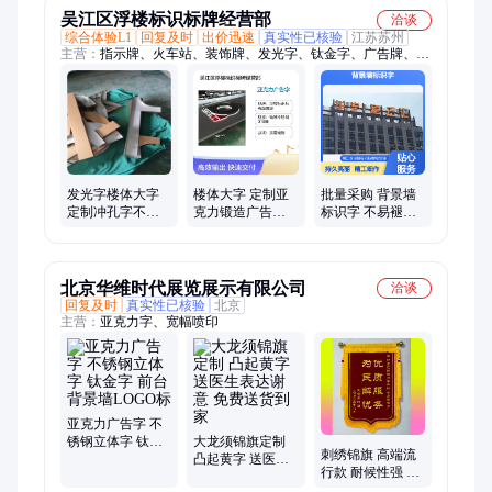
吴江区浮楼标识标牌经营部
洽谈
综合体验L1
回复及时
出价迅速
真实性已核验
江苏苏州
主营：
指示牌、火车站、装饰牌、发光字、钛金字、广告牌、落
地字、仿古字牌、屋顶铝字、电镀不锈钢字、大字广告牌、精神
堡垒、安全警示牌、景区导视牌
发光字楼体大字
楼体大字 定制亚
批量采购 背景墙
定制冲孔字不锈
克力锻造广告字
标识字 不易褪色
钢烤漆字亚克力
多色标识牌 不锈
适配企业文化
广告字LOGO
钢烤漆字
北京华维时代展览展示有限公司
洽谈
回复及时
真实性已核验
北京
主营：
亚克力字、宽幅喷印
亚克力广告字 不
锈钢立体字 钛金
大龙须锦旗定制
刺绣锦旗 高端流
字 前台背景墙
凸起黄字 送医生
行款 耐候性强 感
LOGO标
表达谢意 免费送
谢好心人 赠送佳