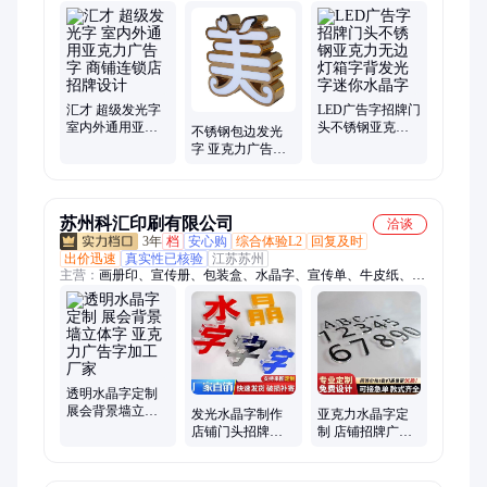
院标识、景区标识
汇才 超级发光字
LED广告字招牌门
室内外通用亚克
头不锈钢亚克力
不锈钢包边发光
力广告字 商铺连
无边灯箱字背发
字 亚克力广告牌
锁店招牌设计
光字迷你水晶字
门头招牌 户外楼
盘顶落地无边字
苏州科汇印刷有限公司
洽谈
3年
档
安心购
综合体验L2
回复及时
出价迅速
真实性已核验
江苏苏州
主营：
画册印、宣传册、包装盒、水晶字、宣传单、牛皮纸、书
籍画册、精装画册、贴纸印刷、画册图册、出版书籍、员工手
册、彩页折页、宣传画册、画册定制、高清折页、内刊印刷、杂
志印刷、样品画册、纸箱定做、彩页画册、证书折页、彩色画
册、海报定制、海报印刷、不干胶印刷
透明水晶字定制
展会背景墙立体
发光水晶字制作
亚克力水晶字定
字 亚克力广告字
店铺门头招牌广
制 店铺招牌广告
加工厂家
告字 亚克力立体
字制作 高亮透光
字定制
立体字厂家直供