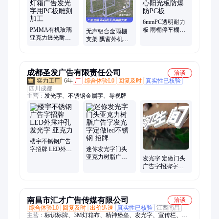
棚、雨棚、树脂瓦、铝压条、铝合金雨棚
6mmPC透明耐力
PMMA有机玻璃
板 雨棚停车棚专
无声铝合金雨棚
亚克力透光耐力
用板 实心阳光板
支架 飘窗外机挡
板 户外灯箱广告
防爆防PC板
雨金支架配套pc耐
发光字用PC板雕
力板 门头挡雨棚
刻加工
成都圣发广告有限责任公司
洽谈
6年
厂
综合体验L0
回复及时
真实性已核验
四川成都
主营：
发光字、不锈钢金属字、导视牌
楼宇不锈钢广告
字招牌 LED外露
迷你发光字门头
冲孔发光字 亚克
亚克力树脂广告
发光字 定做门头
力
字发光字定做led
广告字招牌字
不锈钢 招牌
PVC亚克力水晶
字
南昌市汇才广告传媒有限公司
洽谈
综合体验L0
回复及时
出价迅速
真实性已核验
江西南昌
主营：
标识标牌、3M灯箱布、精神堡垒、发光字、宣传栏、医