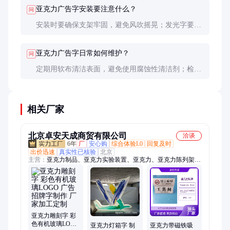
化而非迅速燃烧。
亚克力广告字安装要注意什么？
问
安装时要确保支架牢固，避免风吹摇晃；发光字要检
查电路防水性能；大型字要预留散热空间，防止热量
积聚。
亚克力广告字日常如何维护？
问
定期用软布清洁表面，避免使用腐蚀性清洁剂；检查
电路连接（发光字）；及时清除积雪或积水，防止长
期受压变形。
相关厂家
北京卓安天成商贸有限公司
洽谈
6年
厂
安心购
综合体验L0
回复及时
出价迅速
真实性已核验
北京
主营：
亚克力制品、亚克力实验装置、亚克力、亚克力陈列架、
北京亚克力加工、北京亚克力厂家、亚克力试验仪器、亚克力精
密仪器、亚克力多宝格、亚克力展示柜、亚克力桌牌、亚克力防
疫隔板、北京有机玻璃加工定做、有机玻璃板
亚克力雕刻字 彩
色有机玻璃LOGO
亚克力灯箱字 制
亚克力带磁铁吸