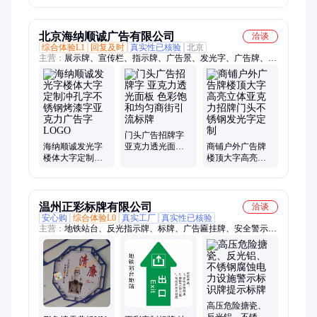
货到家
品
北京海纳顺诚广告有限公司
洽谈
综合体验L1
回复及时
真实性已核验
北京
主营：
展示牌、宣传栏、指示牌、广告景、发光字、广告牌、标
识字牌、广告门头、亚克力灯箱、大型景观字、标牌定制、灯箱
定制、木质标牌、侧招灯箱、软膜灯箱、展示挂墙、标识标牌、
标识定制、背景墙定制、企业文化墙、菜单发光箱、指示标定
做、门头索引牌、发光菜单牌、不锈钢标牌
门头广告招牌字
海纳顺诚发光字
亚克力透光面板
商铺户外广告牌
楼体大字定制冲
色彩饱和均匀商
楼顶大字高亮立
孔字不锈钢烤漆
街引流标牌
体亚克力招牌门
字亚克力广告字
头不锈钢发光字
LOGO
定制
温州正彩标牌有限公司
洽谈
安心购
综合体验L0
真实工厂
真实性已核验
主营：
地铁站台、反光指示牌、标牌、广告匾挂牌、安全警示反
光交通标志、反光指示地贴、火车站地铁站台牌、UV印刷
高压危险搪瓷、