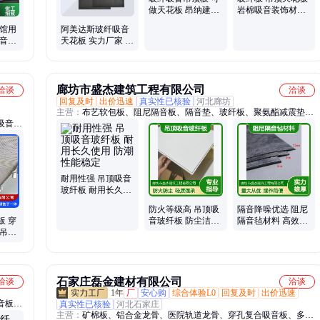
做天花板 昂纳建材
岩棉吸音装饰材料
平整度好
医院办公楼顶面
览馆用
阿美达斯玻纤吸音
吸音降
天花板 实力厂家 全
极速物
国发货吊顶吸音板
可定制
廊坊市盛杰建筑工程有限公司
洽谈
洽谈
回复及时
出价迅速
真实性已核验
河北廊坊
主营：
布艺软包板、阻尼隔音板、隔音垫、玻纤板、聚氨酯减震垫、
吸音材
阻尼隔音毡、阻尼隔音板玻纤天花板
音吸音
穿孔吸
音墙、
保温装
耐用性强 吊顶吸音
材、纤
玻纤板 耐用长久使
用 防潮性能稳定
防火等级高 吊顶吸
隔音降噪优选 阻尼
板 穿
音玻纤板 防尘洁净
隔音毡材料 高效减
 吊顶
环境 轻质承重强
震 安装便捷 持久耐
持定制
用
石家庄磊金建材有限公司
洽谈
洽谈
1年
厂
安心购
综合体验L0
回复及时
出价迅速
音板、
真实性已核验
河北石家庄
主营：
矿棉板、铝合金龙骨、医院轨道龙骨、穿孔复合吸音板、多孔
、岩棉