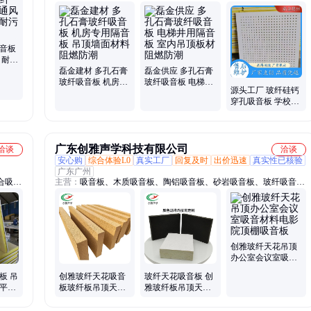
复合吸音板、复合吸音板、吸音板、硅酸钙板、烤漆龙骨、硅酸钙天
花板、龙骨、铝合金压条、600*600硅酸钙板、600*600穿孔复合板、
铝龙骨、复合板、防潮矿棉板、穿孔复合板、凹槽铝合金龙骨、平面
铝合金龙骨、铝压条
吸音板
 耐磨
制
磊金建材 多孔石膏
磊金供应 多孔石膏
玻纤吸音板 机房专
玻纤吸音板 电梯井
源头工厂 玻纤硅钙
用隔音板 吊顶墙面
用隔音板 室内吊顶
穿孔吸音板 学校专
材料 阻燃防潮
板材 阻燃防潮
用隔音板 吊顶隔墙
装饰 吸声降噪
广东创雅声学科技有限公司
洽谈
洽谈
安心购
综合体验L0
真实工厂
回复及时
出价迅速
真实性已核验
广东广州
合吸音
主营：
吸音板、木质吸音板、陶铝吸音板、砂岩吸音板、玻纤吸音
防水背
板、软包吸音板、格栅吸音板、隔音板、玻纤天花、空间吸声体
合板、
、防火
创雅玻纤天花吊顶
办公室会议室吸音
材料电影院顶棚吸
板 吊
创雅玻纤天花吸音
玻纤天花吸音板 创
音板
色平面
板玻纤板吊顶天花
雅玻纤板吊顶天花
板
板吊顶材料悬挂岩
板 阻燃防火 悬挂岩
棉板阻燃防火
棉板