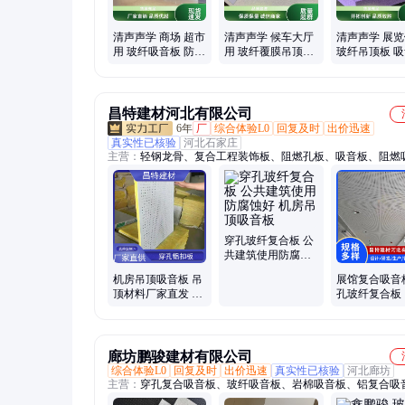
清声声学 商场 超市
清声声学 候车大厅
清声声学 展
用 玻纤吸音板 防火
用 玻纤覆膜吊顶吸
玻纤吊顶板 
阻燃 适配吊顶墙面
音板 易擦易洁 实力
噪 实力商家 
安装
商家
流
昌特建材河北有限公司
6年
厂
综合体验L0
回复及时
出价迅速
真实性已核验
河北石家庄
主营：
轻钢龙骨、复合工程装饰板、阻燃孔板、吸音板、阻燃
料、穿孔吸音板、穿孔保温吸音板、穿孔吸音铝扣板、穿孔隔
板、办公室吊顶材料、穿孔吸音板墙、机房穿孔复合吸音板、
声天花板、体育馆棚顶隔音板、阻燃陶铝隔音板、穿孔影院隔
冲孔石膏板、碳酸钙复合板、保温冲孔板、穿孔预涂石膏板、
饰一体板、墙面用阻燃孔板、硅酸钙冲孔复合板、屋面隔音板
穿孔玻纤复合板 公
维状石膏板
共建筑使用防腐蚀
好 机房吊顶吸音板
机房吊顶吸音板 吊
展馆复合吸音
顶材料厂家直发 穿
孔玻纤复合板
孔玻纤复合板
墙面使用 支
廊坊鹏骏建材有限公司
综合体验L0
回复及时
出价迅速
真实性已核验
河北廊坊
主营：
穿孔复合吸音板、玻纤吸音板、岩棉吸音板、铝复合吸
石膏复合吸音板、布艺软包吸音板、悬挂吸音体、玻纤天花板