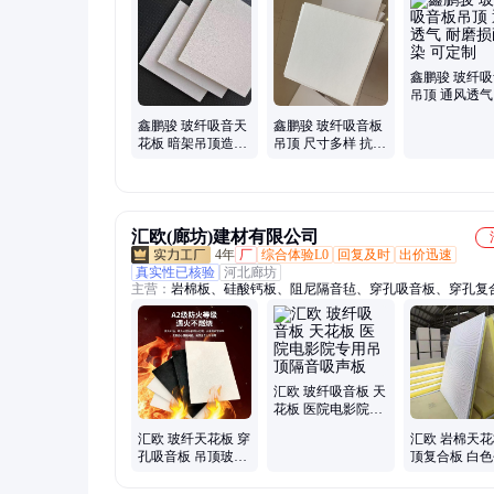
天花板
鑫鹏骏 玻纤
吊顶 通风透气
损耐污染 可定
鑫鹏骏 玻纤吸音天
鑫鹏骏 玻纤吸音板
花板 暗架吊顶造型
吊顶 尺寸多样 抗老
板 影剧院会议室隔
化耐候性强 全国配
音板
送
汇欧(廊坊)建材有限公司
4年
厂
综合体验L0
回复及时
出价迅速
真实性已核验
河北廊坊
主营：
岩棉板、硅酸钙板、阻尼隔音毡、穿孔吸音板、穿孔复
板、电梯井吸音板、阻尼隔音板、柔性防火包裹、气凝胶毡、
衬板、硅质聚苯板、玻璃棉管、岩棉管、挤塑板、砂浆岩棉复
电梯井隔音毡、穿孔硅酸钙板、机制岩棉复合板、穿孔铝扣板
岩棉管、纳米二氧化硅气凝胶毡、硅酸铝管
汇欧 玻纤吸音板 天
花板 医院电影院专
用吊顶隔音吸声板
汇欧 玻纤天花板 穿
汇欧 岩棉天花
孔吸音板 吊顶玻纤
顶复合板 白
板 岩棉复合 办公楼
点涂 玻纤吸音
专用