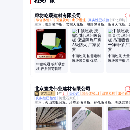
相关厂家
廊坊屹晟建材有限公司
综合体验L0
回复及时
出价迅速
真实性已核验
河北廊坊
主营：
玻纤吸声板、岩棉天花板、玻纤隔音板、吸音天花板、
顶板、复合吸音板、吊顶玻纤板、玻纤吸音板、岩棉吸音板、
音板、吸音复合板、铝蜂窝吸音板、复合铝吸音板、玻纤装饰
板、复合天花板、复合吸声板、玻璃纤维吸声板
中顶屹晟 按需定制
中顶屹晟 大
玻纤吸音板 保温隔
玻纤吸声板 
中顶屹晟 玻纤吸音
热厂房A级防火 厂
音为主干净环
板 轻质低荷载环保
家发货
家发货
吊顶A级不燃 厂家
发货
北京壹龙伟业建材有限公司
1年
厂
安心购
综合体验L1
回复及时
出价迅
真实性已核验
河北石家庄
主营：
火山岩吸音板、珍珠岩吸音板、穿孔吸音板、珍珠岩复
吸音板、陶铝吸音板、矿棉板、硅酸钙板