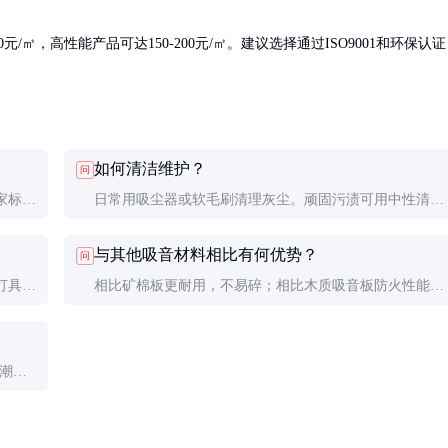
/㎡，高性能产品可达150-200元/㎡。建议选择通过ISO9001和环保认证
如何清洁维护？
问
家标
日常用吸尘器或软毛刷清理灰尘。顽固污渍可用中性清洁
可安全
剂轻拭，避免使用强酸强碱清洁剂。不建议用水直接冲
与其他吸音材料相比有何优势？
问
洗。
灯具需
相比矿棉板更耐用，不易碎；相比木质吸音板防火性能更
防潮型
好；相比布艺吸音板更易清洁维护。
和潮湿