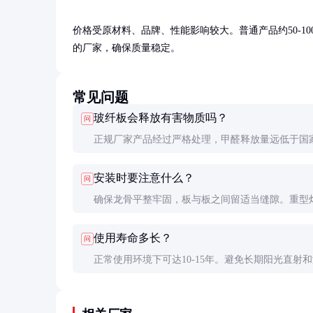
价格受原材料、品牌、性能影响较大。普通产品约50-100元
的厂家，确保质量稳定。
常见问题
玻纤板会释放有害物质吗？
问
正规厂家产品经过严格处理，甲醛释放量远低于国
准。选购时认准环保认证，安装后通风一段时间即
安装时要注意什么？
问
使用。
确保龙骨平整牢固，板与板之间留适当缝隙。重型
单独吊挂，不能直接安装在板上。潮湿环境需选择
使用寿命多长？
问
产品。
正常使用环境下可达10-15年。避免长期阳光直射
环境，可延长使用寿命。