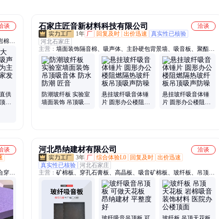
石家庄匠音新材料科技有限公司
洽谈
洽谈
1年
厂
回复及时
出价迅速
真实性已核验
岩棉吊
河北石家庄
主营：
墙面装饰隔音棉、吸声体、主卧硬包背景墙、吸音板、聚酯纤
纤维吸
维吸音板、玻纤吸音体、玻纤板、吊顶吸音体、防潮玻纤板、全频吸
吸音
声吊顶材料、悬挂玻纤吸音体锤片、悬挂玻纤吸音体、玻纤吸音体锤
片、吸音体锤片、软包吸音墙、软包吸音板、悬挂吸音体、吸音体立
吊、艺术硬包、影视墙软包、空间吸声体、墙面软包、彩色毛毡板、
体育馆防撞墙体、软包
量直供
防潮玻纤板 实验室
悬挂玻纤吸音体锤
悬挂玻纤吸音体锤
吊顶吸
墙面装饰 吊顶吸音
片 圆形办公楼阻燃
片 圆形办公楼阻燃
保 厂
体 防水防潮 匠音
隔热玻纤板吊顶吸
隔热玻纤板吊顶吸
声防噪
声防噪
河北昂纳建材有限公司
洽谈
洽谈
速
3年
厂
综合体验L0
回复及时
出价迅速
真实性已核验
河北石家庄
合穿孔
主营：
矿棉板、穿孔石膏板、高晶板、吸音矿棉板、玻纤板、吊顶天
花板、石膏板吊顶、吸音板、玻纤吊顶天花板、穿孔吸音板、聚酯纤
维吸音板、防爆板、玻镁板、穿孔矿棉板、泰山牌矿棉板、烤漆龙
骨、喷砂矿棉板、硅酸钙板、铺布抗菌防霉矿棉板、怡星龙牌矿棉
板、长城牌矿棉板、阻尼隔音板、硅晶健康板、阿姆斯壮牌矿棉板、
龙骨
玻纤吸音吊顶板 可
玻纤板 吊顶天花板