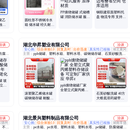
PP缠绕储罐 式储槽
钢联建双面塑料托
罐 消防储水罐 服务
盘 物流专用 支持定
e聚乙
圆柱形不锈钢冷水
优先 一站式服务 加
制 圆脚弧边堆叠省
蚀耐
箱 储水罐 经久耐用
厚材质
空间 仓库适用
防腐溶
耐酸碱 双层保温 免
费设计安装
湖北华昇塑业有限公司
洽谈
洽谈
安心购
综合体验L0
回复及时
出价迅速
真实性已核验
湖北黄冈
防腐储
主营：
pph储罐、塑料水箱、塑料水塔、碳钢储存罐、石英砂酸洗
提升泵
罐、加药桶、pp喷淋塔、pph反应釜、森林消防水箱、pp废气塔、pp
除雾塔
罐 玻
 立式
pph缠绕储罐厂家
验 耐
全塑立式聚丙烯塑
滚塑聚乙烯储水罐
石英砂酸洗罐 40方
料存储设备 可定制
碳钢储存罐 耐酸碱
大锥底溶药罐带底
厂家供应 华昇z
储存 户外平底蓄水
座 不渗漏加厚 华昇
箱 无菌水箱
x109
湖北景兴塑料制品有限公司
洽谈
洽谈
东德州
安心购
综合体验L0
回复及时
出价迅速
真实性已核验
湖南常德
、不锈
主营：
pe水箱、pe水塔、塑料水箱、塑料水塔、pe储罐、防腐储罐、