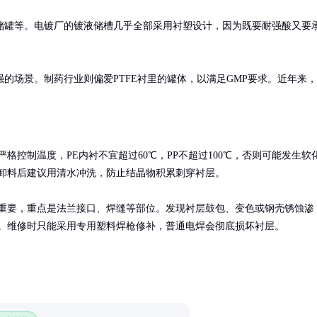
储罐等。电镀厂的镀液储槽几乎全部采用衬塑设计，因为既要耐强酸又要
的场景。制药行业则偏爱PTFE衬里的罐体，以满足GMP要求。近年来，
严格控制温度，PE内衬不宜超过60℃，PP不超过100℃，否则可能发生软
卸料后建议用清水冲洗，防止结晶物积累刺穿衬层。

重要，重点是法兰接口、焊缝等部位。发现衬层鼓包、变色或钢壳锈蚀渗
。维修时只能采用专用塑料焊枪修补，普通电焊会彻底损坏衬层。