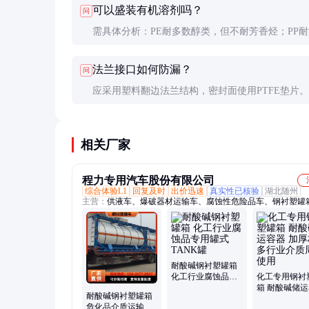
可以盛装有机溶剂吗？
问
PTFE可达15年以上。
需具体分析：PE耐多数醇类，但不耐芳香烃；PP
性更好；PTFE几乎耐受所有有机溶剂。采购前务
法兰接口如何防漏？
问
完整的介质清单给供应商评估。
应采用塑料翻边法兰结构，密封面使用PTFE垫片
时螺栓要对称均匀紧固，建议使用扭矩扳手，定期
固状态。
相关厂家
程力专用汽车股份有限公司
综合体验L1
回复及时
出价迅速
真实性已核验
湖北随州
主营：
供液车、爆破器材运输车、腐蚀性危险品车、钢衬塑罐
衬塑罐箱车、危险品运输车
耐酸碱钢衬塑罐箱
化工行业腐蚀品专
化工专用钢衬
用罐式TANK罐
箱 耐酸碱储
耐酸碱钢衬塑罐箱
加厚材质 多
危化品介质运输罐