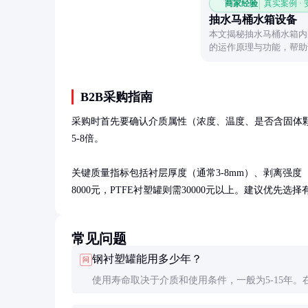
商家经验
真实案例 ·
抽水马桶水箱设备
本文揭秘抽水马桶水箱内
的运作原理与功能，帮助
程，并解答常见故障的排
B2B采购指南
采购时首先要确认介质属性（浓度、温度、是否含固体颗
5-8倍。

关键质量指标包括衬层厚度（通常3-8mm）、剥离强度（应
8000元，PTFE衬塑罐则需30000元以上。建议优先
常见问题
钢衬塑罐能用多少年？
问
使用寿命取决于介质和使用条件，一般为5-15年。在
盐酸环境下，PE衬塑罐平均寿命约8年，PP约10年