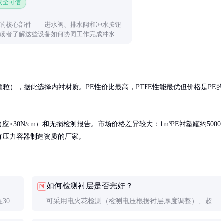
 安全可信
的核心部件——进水阀、排水阀和冲水按钮
读者了解这些设备如何协同工作完成冲水过
查思路。
粒），据此选择内衬材质。PE性价比最高，PTFE性能最优但价格是PE
≥30N/cm）和无损检测报告。市场价格差异较大：1m³PE衬塑罐约5000
选择有压力容器制造资质的厂家。
如何检测衬层是否完好？
问
30%
可采用电火花检测（检测电压根据衬层厚度调整）、超声
，
波测厚或目视检查。发现衬层厚度减少30%以上或出现裂