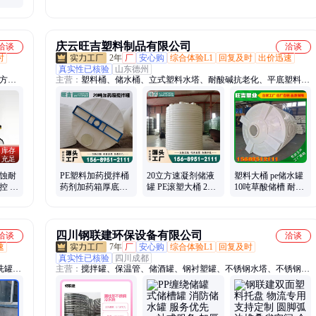
庆云旺吉塑料制品有限公司
洽谈
洽谈
时
2年
厂
安心购
综合体验L1
回复及时
出价迅速
真实性已核验
山东德州
、方形
主营：
塑料桶、储水桶、立式塑料水塔、耐酸碱抗老化、平底塑料水
箱、5吨塑料桶、8吨塑料桶、10吨塑料桶、15吨塑料桶、20吨塑料
桶、30吨塑料桶、40吨塑料桶、50吨塑料桶、塑料储罐、塑料水塔、
加药箱、泡菜桶、腌制桶、减水剂复配设备、外加剂复配设备、
1000L塑料桶、立式塑料桶、卧式塑料桶、塑料水箱、10立方水箱、
外加剂塑料搅拌水箱
腐蚀耐
PE塑料加药搅拌桶
20立方速凝剂储液
塑料大桶 pe储水罐
控 双
药剂加药箱厚底搅
罐 PE滚塑大桶 20
10吨草酸储槽 耐酸
忆龙塑
拌罐 耐酸碱抗老化
吨废水箱 一体成型
碱防腐 滚塑一体成
带电机溶液箱
储罐 耐酸碱防腐
型蓄水箱
四川钢联建环保设备有限公司
洽谈
洽谈
速
7年
厂
安心购
综合体验L1
回复及时
真实性已核验
四川成都
洗罐、
主营：
搅拌罐、保温管、储酒罐、钢衬塑罐、不锈钢水塔、不锈钢储
拌桶、
罐、不锈钢水箱、不锈钢过滤罐、发酵罐、塑料pp罐、无塔供水、塑
料吨桶、塑料吹塑、塑料水桶、保温水箱、环保设备、消防水箱、塑
料水箱、塑料pe水箱、塑料运输桶