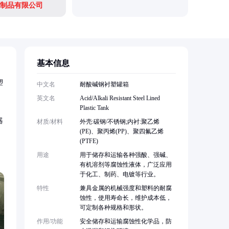
制品有限公司
四川钢联
基本信息
塑
中文名
耐酸碱钢衬塑罐箱
英文名
Acid/Alkali Resistant Steel Lined
Plastic Tank
器
材质/材料
外壳:碳钢/不锈钢;内衬:聚乙烯
(PE)、聚丙烯(PP)、聚四氟乙烯
(PTFE)
用途
用于储存和运输各种强酸、强碱、
有机溶剂等腐蚀性液体，广泛应用
于化工、制药、电镀等行业。
特性
兼具金属的机械强度和塑料的耐腐
蚀性，使用寿命长，维护成本低，
可定制各种规格和形状。
作用/功能
安全储存和运输腐蚀性化学品，防