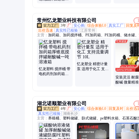
质周转使用
式集装箱按需生产
常州忆龙塑业科技有限公司
3年
厂
安心购
综合体验L0
真实工厂
回复及
出价迅速
真实性已核验
江苏常州
主营：
加药箱、加药搅拌桶、PE加药箱、PE加药桶、储水罐
水箱、方形加药箱、卧式水箱、设备水箱
忆龙塑业 精密计量
忆龙塑料 搅拌桶 带
泵 适用于化工 支持
电机药剂加药箱厚
流量调节 10L
安装灵活 耐
锥底搅拌罐耐酸碱
酸碱 微量精准
一吨溶液箱
柱塞计量泵 
业
湖北诺顺塑业有限公司
4年
厂
安心购
综合体验L0
回复及时
出价迅
真实性已核验
湖南长沙
主营：
养殖桶、塑料储罐、卧式储罐、pe塑料水箱、石英石酸
加药箱、塑料水塔、塑料储水罐、塑料水箱、pe水箱、塑料搅
塑料搅拌罐、pph储罐