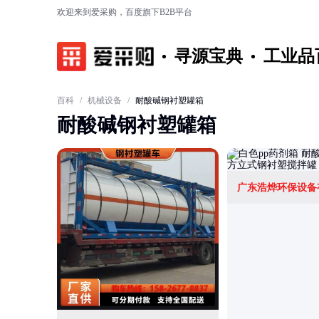
欢迎来到爱采购，百度旗下B2B平台
寻源宝典
工业品
百科
/
机械设备
/
耐酸碱钢衬塑罐箱
耐酸碱钢衬塑罐箱
广东浩烨环保设备