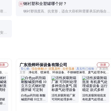
钢衬塑和全塑罐哪个好？
问
纹应立即更换。
耐溶剂
钢衬塑强度高、抗变形，适合大容积和需要承压的场合；
必提供
全塑罐重量轻、成本低，适合小容积和常压使用。户外或
需频繁搬运的场景优选钢衬塑。
。安装
检查紧
广东浩烨环保设备有限公司
洽谈
洽谈
安心购
综合体验L0
回复及时
出价迅速
真实性已核验
广东深圳
箱、钢
主营：
净化塔、喷淋塔、环保设备、不锈钢喷淋塔、废气处理净化
塔、废气处理塔、废气处理设备、烟气废气洗涤塔、PP喷淋塔、废气
净化处理设备、洗涤塔、生物除臭箱、一体化污水处理设备、PP搅拌
桶、催化燃烧设备、活性炭吸附箱、污水处理一体化设备、全自动加
药装置、气浮一体机、pp喷淋塔、除雾喷淋塔、大型PP喷淋塔、布袋
式除尘器、PPS阻燃喷淋塔
白色pp药剂箱 耐酸
活性炭吸附箱厂家
活性炭吸附箱批发
塑罐
碱搅拌桶 10立方立
可同时处理多种混
有机废气处理成套
运容器
式钢衬塑搅拌罐 可
合废气 国标废气处
设备 运行稳定 款式
行业介
定制
理设备
多样