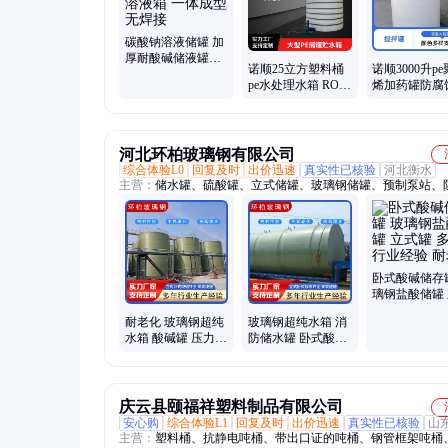
碳酸钠溶液储罐 加
厚耐酸碱储液罐防
诺顺25立方塑料桶
诺顺3000升p
腐PE塑料溶液箱 一
pe水处理水箱 RO纯
烯加药罐防腐
体成型无焊接
水箱30吨防腐耐酸
酸碱 柠檬酸
碱废液储存罐
液箱
河北环柏玻璃钢有限公司
综合体验L0
回复及时
出价迅速
真实性已核验
河北衡水
主营：
储水罐、硫酸罐、立式储罐、玻璃钢储罐、预制泵站、
罐、化工储罐、食品级储罐、氢氧化钠罐、一体化泵站、污水
站、超纯水氮封水箱
卧式酸碱储存
璃钢盐酸储罐
罐 多年行业经
耐老化 玻璃钢超纯
玻璃钢超纯水箱 消
老化
水箱 酸碱罐 压力范
防储水罐 卧式酸碱
围广 环柏
储存罐 耐老化 20立
方
庆云县颐福祥塑料制品有限公司
安心购
综合体验L1
回复及时
出价迅速
真实性已核验
山
主营：
塑料桶、抗静电吨桶、带出口证的吨桶、钢管框架吨桶