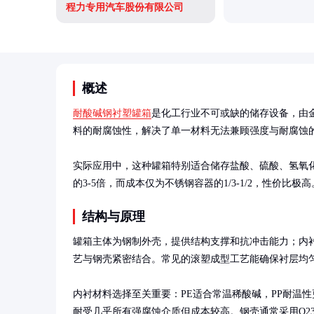
程力专用汽车股份有限公司
概述
耐酸碱钢衬塑罐箱
是化工行业不可或缺的储存设备，由
料的耐腐蚀性，解决了单一材料无法兼顾强度与耐腐蚀的
实际应用中，这种罐箱特别适合储存盐酸、硫酸、氢氧
的3-5倍，而成本仅为不锈钢容器的1/3-1/2，性价比极高
结构与原理
罐箱主体为钢制外壳，提供结构支撑和抗冲击能力；内
艺与钢壳紧密结合。常见的滚塑成型工艺能确保衬层均匀
内衬材料选择至关重要：PE适合常温稀酸碱，PP耐温性更
耐受几乎所有强腐蚀介质但成本较高。钢壳通常采用Q2