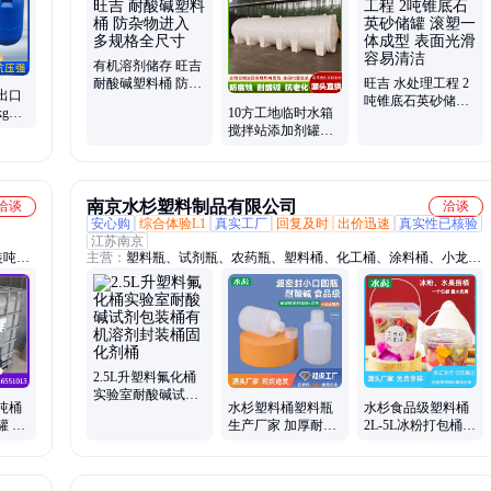
吨塑料桶、40吨塑料桶、50吨塑料桶、泡菜桶、腌制桶、1000L塑料
50吨
桶、立式塑料桶、卧式塑料桶、塑料水塔、加药箱、减水剂复配设
备、外加剂复配设备、塑料水箱、10立方水箱、外加剂塑料搅拌水箱
有机溶剂储存 旺吉
耐酸碱塑料桶 防杂
旺吉 水处理工程 2
出口
物进入 多规格全尺
吨锥底石英砂储罐
kg塑
10方工地临时水箱
寸
滚塑一体成型 表面
新料
搅拌站添加剂罐平
光滑容易清洁
底锥底卧式10吨塑
料桶可定制
南京水杉塑料制品有限公司
洽谈
洽谈
安心购
综合体验L1
真实工厂
回复及时
出价迅速
真实性已核验
江苏南京
装吨
主营：
塑料瓶、试剂瓶、农药瓶、塑料桶、化工桶、涂料桶、小龙虾
大容量
桶、化肥桶、肥料桶、食品级桶、耐酸碱堆码桶、废液桶、机油桶、
料桶、
农资桶、水溶肥桶、透明塑料桶、25L塑料桶、PP桶、工业用桶、堆
0L水
码桶、高阻隔瓶、固体瓶、PE瓶、洗护瓶、圆瓶
2.5L升塑料氟化桶
实验室耐酸碱试剂
吨桶
水杉塑料桶塑料瓶
水杉食品级塑料桶
包装桶有机溶剂封
罐 耐
生产厂家 加厚耐酸
2L-5L冰粉打包桶透
装桶固化剂桶
立
碱食品级溶剂瓶试
明方形圆形桶带提
剂瓶100ml
手便于搬运