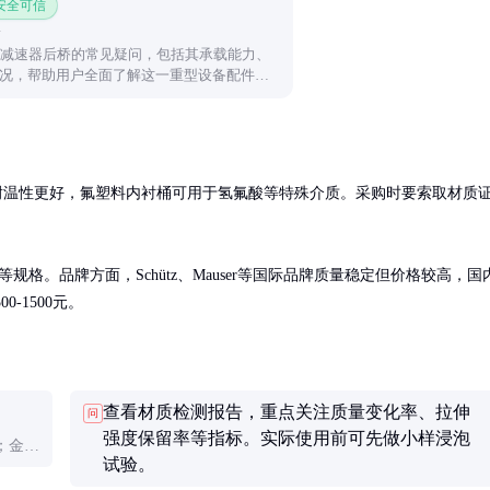
 安全可信
边减速器后桥的常见疑问，包括其承载能力、
况，帮助用户全面了解这一重型设备配件的
P耐温性更好，氟塑料内衬桶可用于氢氟酸等特殊介质。采购时要索取材质
等规格。品牌方面，Schütz、Mauser等国际品牌质量稳定但价格较高，国
-1500元。
查看材质检测报告，重点关注质量变化率、拉伸
问
强度保留率等指标。实际使用前可先做小样浸泡
；金属
试验。
合。具