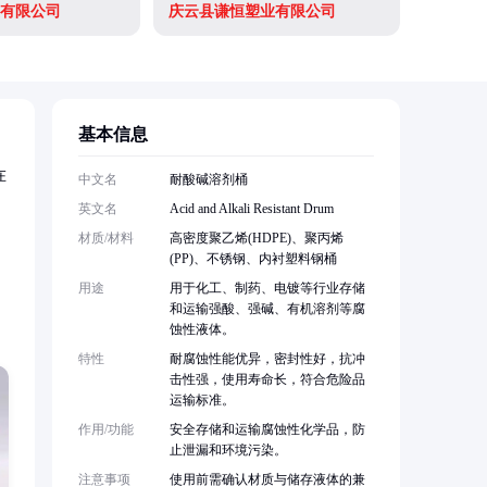
有限公司
庆云县谦恒塑业有限公司
基本信息
在
中文名
耐酸碱溶剂桶
英文名
Acid and Alkali Resistant Drum
材质/材料
高密度聚乙烯(HDPE)、聚丙烯
(PP)、不锈钢、内衬塑料钢桶
用途
用于化工、制药、电镀等行业存储
和运输强酸、强碱、有机溶剂等腐
蚀性液体。
特性
耐腐蚀性能优异，密封性好，抗冲
击性强，使用寿命长，符合危险品
运输标准。
作用/功能
安全存储和运输腐蚀性化学品，防
止泄漏和环境污染。
注意事项
使用前需确认材质与储存液体的兼