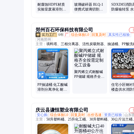
耐腐蚀HDPE材质
玻璃破碎器 BLQ-1
SDXD85消防
实验室废液溶剂安
便携式玻璃切割器
防爆输转泵 
全回收集桶 化工耐
多功能玻璃破碎锤
动泡沫液输送
酸碱桶S60螺纹
郑州百石环保科技有限公司
6年
厂
综合体验L0
回复及时
真实性已核验
河南郑州
主营：
填料塔、三相分离器、活性炭吸附器、抽滤桶、PP酸洗
板、反应釜、PP储罐、真空罐、聚丙烯列管式换热器、聚丙烯
收器、钢衬塑、塑料风机、尾气吸收塔、储槽pp罐、PP净化塔
储罐
聚丙烯立式耐酸碱
PP储罐 规格齐全按
需定制化工设备
PP抽滤桶 化工酸碱
住宅小区钢衬
溶剂分离净化 耐腐
楼盘供水消防
蚀耐负压过滤设备
环保安全钢衬
水钢管
庆云县谦恒塑业有限公司
安心购
综合体验L0
回复及时
出价迅速
资质已核验
山东
主营：
50升塑料桶、25升化工桶、30升塑料桶、30公斤法兰桶
斤化工桶、50公斤法兰桶、IBC吨桶、大口桶、密封桶、60升
桶、60升化工桶、40升塑料桶、出口级塑料桶、120升塑料桶、