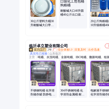
蓝化工桶、1吨塑料桶、2吨塑料桶、5吨塑料桶、10吨塑料桶、
塑料桶、20吨储罐、30吨大型化工储罐
耐酸碱大口40升圆
桶40公斤出口级化
工危包桶狗粮桶
30公斤塑料方桶30
20公斤狗粮桶
升耐酸碱大口带内
10升猫粮桶40
盖化工桶助剂桶30L
料桶大口径全
溶剂用桶
临沂卓立塑业有限公司
2年
厂
综合体验L0
回复及时
出价迅速
真实性已核验
山东临沂
主营：
吨桶、水洗吨桶、全新吨桶、IBC吨桶、翻新吨桶、组
桶、塑料吨桶、化工塑料吨桶、化工桶、二手吨桶、IBC桶、
化工桶、大口化工桶、1000升吨桶、白色方形塑料桶、方形塑
翻新组装吨桶、IBC化工桶、不锈钢吨桶、304不锈钢吨桶、100
洗吨桶、1000L加厚方桶、骨胶、明胶
不锈钢吨桶 化学溶
304不锈钢吨桶 化
电解液不锈钢
剂储存罐 防静电 防
学溶剂金属桶 耐酸
化学溶剂储存
腐蚀耐酸碱
碱耐腐蚀 卓立
酸碱耐腐蚀 卓