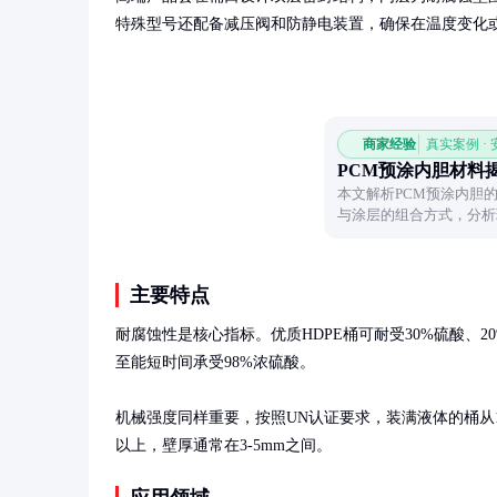
特殊型号还配备减压阀和防静电装置，确保在温度变化
商家经验
真实案例 ·
PCM预涂内胆材料
本文解析PCM预涂内胆
与涂层的组合方式，分析
胆的适用场景，帮助读者
主要特点
耐腐蚀性是核心指标。优质HDPE桶可耐受30%硫酸、2
至能短时间承受98%浓硫酸。

机械强度同样重要，按照UN认证要求，装满液体的桶从1.
以上，壁厚通常在3-5mm之间。