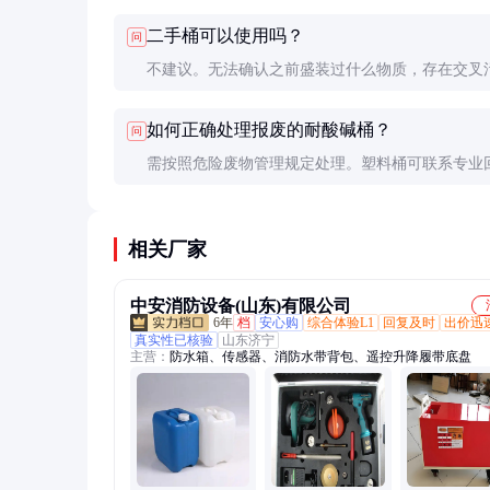
体选择需根据储存介质决定。
二手桶可以使用吗？
问
不建议。无法确认之前盛装过什么物质，存在交叉
险。特殊情况下需彻底清洗并检测确认安全性。
如何正确处理报废的耐酸碱桶？
问
需按照危险废物管理规定处理。塑料桶可联系专业
司，金属桶应彻底清洗后作为废钢回收。不可随意
焚烧。
相关厂家
中安消防设备(山东)有限公司
6年
档
安心购
综合体验L1
回复及时
出价迅
真实性已核验
山东济宁
主营：
防水箱、传感器、消防水带背包、遥控升降履带底盘