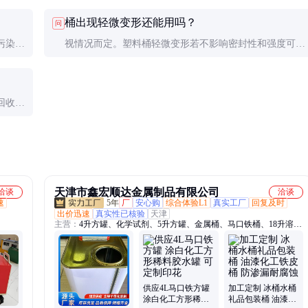
桶出现轻微变形还能用吗？
问
污染风
视情况而定。塑料桶轻微变形若不影响密封性和强度可继
续使用，但出现裂纹、发白等老化现象应立即更换。
回收公
丢弃或
天津市鑫宏顺达金属制品有限公司
洽谈
洽谈
速
5年
厂
安心购
综合体验L1
真实工厂
回复及时
出价迅速
真实性已核验
天津
主营：
4升方罐、化学试剂、5升方罐、金属桶、马口铁桶、18升溶剂
桶、化工桶、铁桶、20升油漆桶、20升涂料桶、18升食用油桶、油
桶、垃圾桶、20升马口铁桶、20升开口桶、18升乳胶漆桶、铁皮桶、
10升方形铁桶、1升机油罐、4升润滑油罐、化工罐、油罐、0.3升圆
罐、4升方形铁罐、0.3升圆形铁罐
供应4L马口铁方罐
加工定制 冰桶水桶
涂白化工方形稀料
礼品包装桶 油漆化