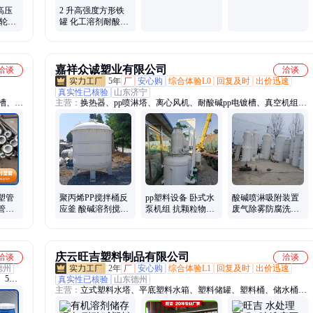
胶水罐 可定制印花
工铁皮桶 防渗漏耐
高压
2 升高强度方形铁
腐蚀
水轮驱
罐 化工溶剂耐酸碱
泵
密封储存桶
嘉祥众诚塑业有限公司
洽谈
洽谈
5年
厂
安心购
综合体验L0
回复及时
出价迅速
真实性已核验
山东济宁
槽、软
主营：
换热器、pp喷淋塔、离心风机、耐酸碱pp电镀槽、真空机组、
膜式吸
石墨冷凝器、pp立式缠绕罐、废气处理设备、无缝焊接pp储罐、PP真
、立式
空计量罐、PP抽滤槽、PP喷淋塔、PP真空机组
塑管
聚丙烯PP搅拌桶反
pp塑料设备 卧式水
酸碱喷淋吸附装置
管道
应釜 酸碱溶剂搅拌
泵机组 抗颗粒物磨
废气除雾防腐洗涤
塑给
塑料加药桶耐老化
损 防腐蚀耐酸碱
塔 酸雾脱硫PP设备
搅拌罐
备货足
庆云旺吉塑料制品有限公司
洽谈
洽谈
德州
2年
厂
安心购
综合体验L1
回复及时
出价迅速
、5公
真实性已核验
山东德州
主营：
立式塑料水塔、平底塑料水箱、塑料储罐、塑料桶、储水桶、
塑料
5吨塑料桶、8吨塑料桶、10吨塑料桶、15吨塑料桶、20吨塑料桶、30
200升