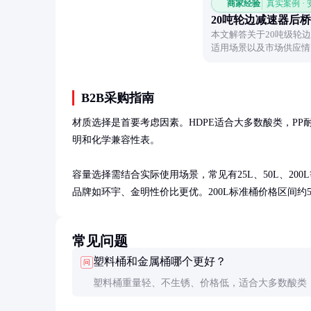
商家经验
真实案例 ·
20吨轮边减速器后桥
本文解答关于20吨级轮
适用场景以及市场供应情
实际应用。
B2B采购指南
材质选择是首要考虑因素。HDPE适合大多数酸类，P
明和化学兼容性表。

容量选择需结合实际使用场景，常见有25L、50L、200L
品牌如环宇、金明性价比更优。200L标准桶价格区间约500
常见问题
塑料桶和金属桶哪个更好？
问
塑料桶重量轻、不生锈、价格低，适合大多数酸类
桶强度高、耐温范围广，适合碱液和需要加热的场