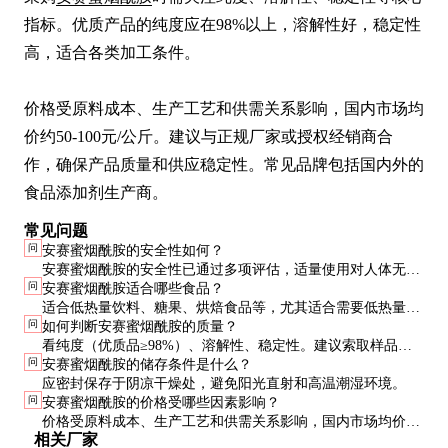
指标。优质产品的纯度应在98%以上，溶解性好，稳定性
高，适合各类加工条件。

价格受原料成本、生产工艺和供需关系影响，国内市场均
价约50-100元/公斤。建议与正规厂家或授权经销商合
作，确保产品质量和供应稳定性。常见品牌包括国内外的
食品添加剂生产商。
常见问题
问
安赛蜜烟酰胺的安全性如何？
安赛蜜烟酰胺的安全性已通过多项评估，适量使用对人体无
问
安赛蜜烟酰胺适合哪些食品？
害。但需注意控制用量，过量可能引起不适。
适合低热量饮料、糖果、烘焙食品等，尤其适合需要低热量高
问
如何判断安赛蜜烟酰胺的质量？
甜度的产品。
看纯度（优质品≥98%）、溶解性、稳定性。建议索取样品小
问
安赛蜜烟酰胺的储存条件是什么？
试并查看第三方检测报告。
应密封保存于阴凉干燥处，避免阳光直射和高温潮湿环境。
问
安赛蜜烟酰胺的价格受哪些因素影响？
价格受原料成本、生产工艺和供需关系影响，国内市场均价约
相关厂家
50-100元/公斤。