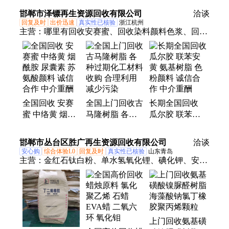
邯郸市泽镖再生资源回收有限公司
洽谈
回复及时
出价迅速
真实性已核验
浙江杭州
主营：
哪里有回收安赛蜜、回收染料颜料色浆、回收
各种化工助剂、回收日化原料
全国回收 安赛
全国上门回收古
长期全国回收
蜜 中络黄 烟酰
马隆树脂 各种
瓜尔胶 联苯安
胺 尿囊素 苏氨
过期化工材料收
黄 氨基树脂 色
酸颜料 诚信合
购 合理利用 减
粉颜料 诚信合
邯郸市丛台区胜广再生资源回收有限公司
洽谈
作 中介重酬
少污染
作 中介重酬
安心购
综合体验L0
回复及时
真实性已核验
山东青岛
主营：
金红石钛白粉、单水氢氧化锂、碘化钾、安赛
蜜、碘化钠、精碘、薄荷脑、氯化亚锡
上门回收氨基磺