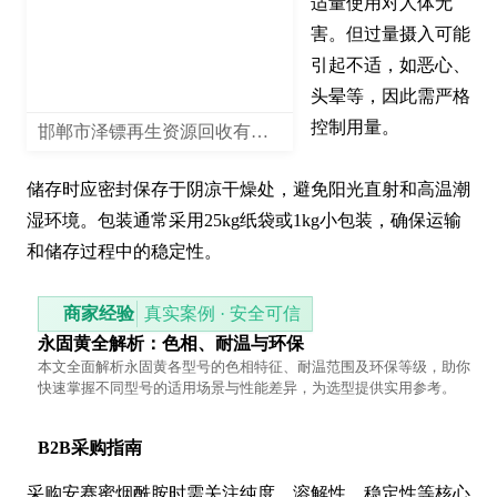
适量使用对人体无
害。但过量摄入可能
引起不适，如恶心、
头晕等，因此需严格
控制用量。

邯郸市泽镖再生资源回收有限公司
储存时应密封保存于阴凉干燥处，避免阳光直射和高温潮
湿环境。包装通常采用25kg纸袋或1kg小包装，确保运输
和储存过程中的稳定性。
商家经验
真实案例 · 安全可信
永固黄全解析：色相、耐温与环保
本文全面解析永固黄各型号的色相特征、耐温范围及环保等级，助你
快速掌握不同型号的适用场景与性能差异，为选型提供实用参考。
B2B采购指南
采购
安赛蜜烟酰胺
时需关注纯度、溶解性、稳定性等核心