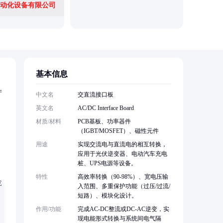
动化设备有限公司
基本信息
产
中文名
交直流接口板
英文名
AC/DC Interface Board
材质/材料
PCB基板、功率器件
（IGBT/MOSFET）、磁性元件
用途
实现交流电与直流电的相互转换，
应用于光伏逆变器、电动汽车充电
桩、UPS电源等设备。
特性
高效率转换（90-98%）、宽电压输
入范围、多重保护功能（过压/过流/
短路）、模块化设计。
作用/功能
完成AC-DC整流或DC-AC逆变，实
现电能形式转换与系统间电气隔