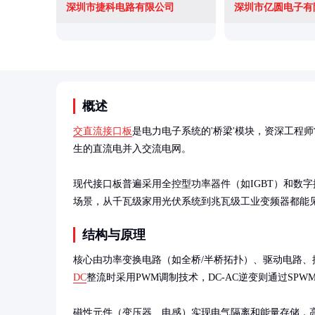
深圳市捷科电路有限公司
深圳市亿圆电子有
概述
交直流接口板
是电力电子系统的'桥梁'模块，资深工程
生的直流电并入交流电网。

现代接口板普遍采用全控型功率器件（如IGBT）和数
场景，从千瓦级家用光伏系统到兆瓦级工业变频器都能
结构与原理
核心由功率变换电路（如全桥/半桥拓扑）、驱动电路、
DC
整流时采用PWM调制技术，DC-AC逆变则通过SPW
磁性元件（变压器、电感）实现电气隔离和能量存储，