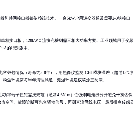
板和并网接口板都依赖该技术。一台5kW户用逆变器通常需要2-3块接口
用单相接口板，120kW直流快充桩则需三相大功率方案。工业领域用于变
0μA的特殊版本。
电容鼓包情况（寿命约5-8年），用热像仪监测IGBT模块温差（超过15℃
。粉尘环境需每半年清理风道，潮湿环境建议喷涂三防漆。

①功率端子扭矩需按规范（通常4-6N·m）②强弱电走线分开避免干扰③保
m散热空间。故障诊断可先查驱动信号，再测直流母线电压，最后排查传感