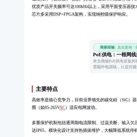
优质产品开关频率可达100kHz以上，采用平面变压器技
芯片多采用DSP+FPGA架构，实现纳秒级保护响应。
商家经验
真实案例 ·
PoE供电：一根网
本文揭秘PoE供电设备
需额外电源线，让监控摄
低，效率更高。
主要特点
高效率是核心竞争力，目前业界领先的碳化硅（SiC）器
围（如85-265V
AC
）适应电网波动。

多重保护机制包括逐周期电流限制、过温关断、输入欠压锁定等
达IP65。模块化设计支持热插拔维护，大幅降低系统停