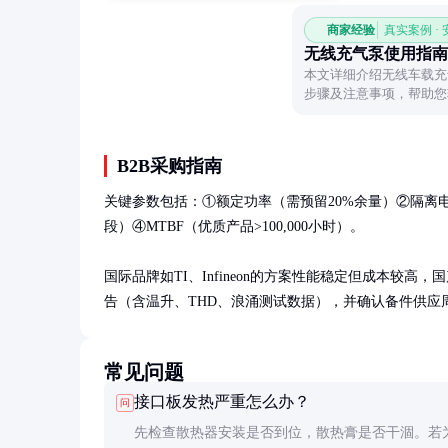
商家经验
真实案例 ·
无线充气泵使用指南
本文详细介绍无线车载充
步骤及注意事项，帮助您
B2B采购指南
关键参数包括：①额定功率（需预留20%余量）②隔离电压
段）④MTBF（优质产品>100,000小时）。

国际品牌如TI、Infineon的方案性能稳定但成本
告（含温升、THD、浪涌测试数据），并确认备件供应
常见问题
接口板发热严重怎么办？
问
先检查散热器安装是否到位，散热膏是否干涸。若