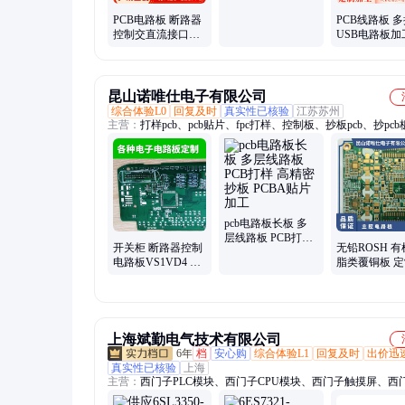
口线路板厂家
PCB电路板 断路器
PCB线路板 
控制交直流接口板
USB电路板加
线路板加工
板解密打样
昆山诺唯仕电子有限公司
综合体验L0
回复及时
真实性已核验
江苏苏州
主营：
打样pcb、pcb贴片、fpc打样、控制板、抄板pcb、抄pc
打样、fpc抄板、模板smt、玻纤板、柔性板、铝基板、fr4软板
板、双面板、铜基板、pcb制造、pcb电路、pcb电子、smt贴片、
品、仪器pcb、显示屏、连接器、pcb设计
pcb电路板长板 多
层线路板 PCB打样
开关柜 断路器控制
无铅ROSH 
高精密抄板 PCBA
电路板VS1VD4 交
脂类覆铜板 定
贴片加工
直流 接口板 线路板
层 主控电路板
110-220V
XH7040RFH
上海斌勤电气技术有限公司
6年
档
安心购
综合体验L1
回复及时
出价迅
真实性已核验
上海
主营：
西门子PLC模块、西门子CPU模块、西门子触摸屏、西
CIM电源接口板、西门子电机、西门子数控伺服系统、西门子