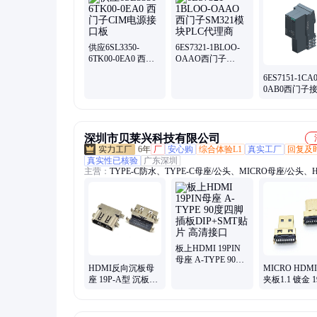
器、奥托尼克斯中国总代理
供应6SL3350-
6ES7321-1BLOO-
6TK00-0EA0 西门
OAAO西门子
子CIM电源接口板
SM321模块PLC代
6ES7151-1CA0
理商
0AB0西门子
块IM 151-1Bas
深圳市贝莱兴科技有限公司
6年
厂
安心购
综合体验L1
真实工厂
回复及
真实性已核验
广东深圳
主营：
TYPE-C防水、TYPE-C母座/公头、MICRO母座/公头、H
反向沉板母座、HDMI母座/公头、MINI母座/公头、MICRO/U
水、USB3.0/2.0
板上HDMI 19PIN
母座 A-TYPE 90度
HDMI反向沉板母
MICRO HDM
四脚插板DIP+SMT
座 19P-A型 沉板
夹板1.1 镀金 1
贴片 高清接口
3.75 90度插板 反向
TYPE D型插头
3.75 高清接口
接地