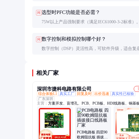
问题，可增加散热面积或改用效率更高的拓扑（如L
选型时PFC功能是否必需？
问
代反激）。环境温度超过45℃时需降额使用。
75W以上产品强制要求（满足IEC61000-3-2标准
PFC（功率因数>0.99）比被动式（约0.7）成本高3
数字控制和模拟控制哪个好？
问
但能减小输入电流谐波，推荐用于精密设备。
数字控制（DSP）灵活性高，可软件升级，适合复
法；模拟控制响应更快（μs级），抗干扰强。目前
数字主控+模拟保护的双重架构。
相关厂家
深圳市捷科电路有限公司
综合体验L1
真实工厂
回复及时
出价迅速
真实性已核验
广东深圳
主营：
方案开发、盲埋孔、PCB、PCB板、HDI线路板、铜基
基板、厚铜板、PCB电路板、PCB线路板、高频板、FPC板、
基板、双面铝基板、双面板、多层板、线路板、PCBA设计、A
发、SMT贴片
PCB电路板 四层90
欧姆阻抗板 插拔接