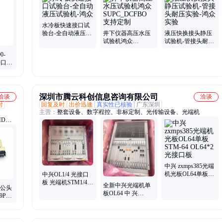
储气瓶、灌装泵、试验台、调校仪、增压装置、组合开关、超高压
泵、胀接设备、充气装置、测试系统、检测设备、泄露检测
水冷板快速接口试
验台-全自动液压试
井下仪器高压水压
液压快换接头静压
验机-鸿众
试验机鸿众
试验机-管接头耐压
SUPC_DCFBO 支
实验-鸿众实验
0-
持定制
接口模
ic
深圳市腾云科创信息咨询有限公司
洽谈
洽谈
时
回复及时
出价迅速
真实性已核验
广东深圳
主营：
整套设备、数字程控、非标定制、光传输设备、光端机
DMI
SB防
中兴 zxmps385光端
机光板OL64单板
中兴OL1/4 光接口
STM-64 OL64*2光
板 光端机STM1/4
全新中兴光端机单
I公头
接口板
155M/622M光板
板OL64 中 兴
9PIN
zxmps330专业可靠
zxmps385 光接口板
 带
1路STM-64光线