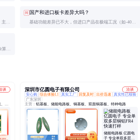
LC替
功率分析仪测效率。关键测试点包括：①满载温升②动态
国产和进口板卡差异大吗？
问
响应时间③THD（应<3%）④短路恢复能力。
）。主动
基础功能差异已不大，但进口产品在极端工况（如-40℃
0%，
低温）下的可靠性仍有优势。建议普通工况选国产，特种
环境考虑进口，可节省30-50%成本。
杂算
趋势是
深圳市亿圆电子有限公司
洽谈
洽谈
安心购
综合体验L1
真实工厂
回复及时
出价迅速
真实性已核验
广东深圳
板、铝
主营：
铝基板、储能电路板、铜基板、双面铜基板、特种电路
双面铜
PP开
储能电路板 亿圆电
子 专业单双多层铜