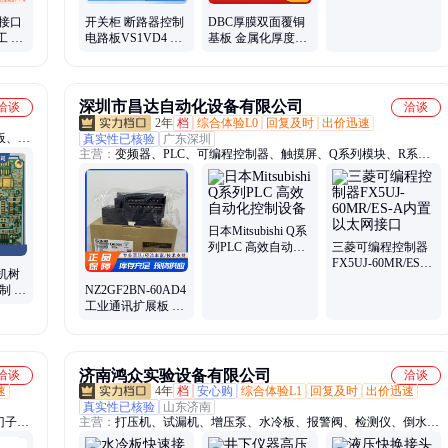
铝FR4 快速打样
多接口
开关柜 断路器控制
DBC厚膜双面覆铜
工 抄
电路板VS1VD4 交
基板 金属化厚度
直流 接口板 线路板
300um 按图定制加
110-220V
工
深圳市昌达自动化设备有限公司
洽谈
洽谈
2年
档
综合体验L0
回复及时
出价迅速
b板、板
真实性已核验
广东深圳
主营：
变频器、PLC、可编程控制器、触摸屏、Q系列模块、R系列
、电路
模块、cc-link模块、运动控制模块、AJ65VBTCU-、FX5UC-32MT、
smt样
FX5-32ET/D、Q06UDVCPU、数字输入模块、IP模块、三菱CC-
Link、NZ2GFSS2-、PLC远程设备、三菱远程设备站、以太网I/O模
块、I/O模块、工业PLC系统、控制模块、一拖五变频器、黑色通讯模
日本Mitsubishi Q系
块、R08CPU模块
列PLC 高效自动化
三菱可编程控制器
控制设备
FX5UJ-60MR/ES-A
有机树
内置以太网接口
制 多
NZ2GF2BN-60AD4
工业通讯扩展板 6
ADQ
个RJ45接口 实时数
据传输
济南鸿众实验设备有限公司
洽谈
洽谈
速
4年
档
安心购
综合体验L1
回复及时
出价迅速
真实性已核验
山东济南
门子
主营：
打压机、试漏机、增压泵、水冷板、报警阀、检测仪、倒水
变频
机、实验机、测试台、安全阀、加压泵、测试仪、试验机、胀管机、