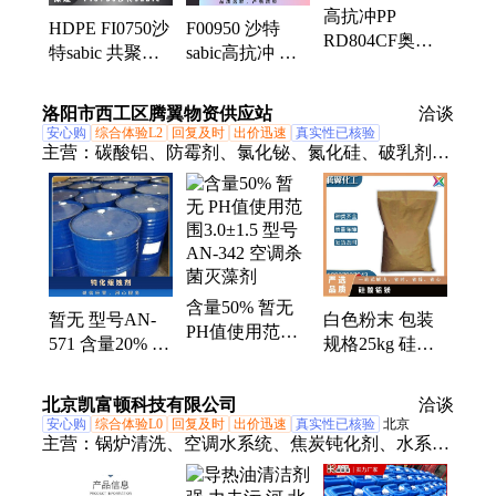
高抗冲PP
HDPE FI0750沙
F00950 沙特
RD804CF奥地
特sabic 共聚高
sabic高抗冲 高
利北欧化工挤出
抗冲高刚性 暂
刚性HDPE 颗粒
级 薄膜 标准料
无 食品包装薄
薄膜 暂无
洛阳市西工区腾翼物资供应站
品牌经销
洽谈
膜
安心购
综合体验L2
回复及时
出价迅速
真实性已核验
主营：
碳酸铝、防霉剂、氯化铋、氮化硅、破乳剂、
硅酸镁、磷酸铝、化学试剂、抗静电剂、乙酸乙酯、
氢氧化镁、焦磷酸钠、干燥通风、次磷酸镁、氯化氢
乙醇、氯化氢甲醇、聚丙烯酸钾、闪点提高剂、柴油
降凝剂、硫代硫酸铵、聚丙烯酰胺、多聚磷酸钠、25
公斤纸板桶、硫代乙醇酸钠、高分子絮凝剂
含量50% 暂无
暂无 型号AN-
白色粉末 包装
PH值使用范围
571 含量20% 执
规格25kg 硅酸
3.0±1.5 型号
行质量标准QB
铝镁 优级品 厂
AN-342 空调杀
根据水质 钝化
家直供 99含量
北京凯富顿科技有限公司
菌灭藻剂
洽谈
缓蚀剂
安心购
综合体验L0
回复及时
出价迅速
真实性已核验
北京
主营：
锅炉清洗、空调水系统、焦炭钝化剂、水系统
杀菌、阻垢分散剂、洗涤高温水、粉尘抑制剂、脱硫