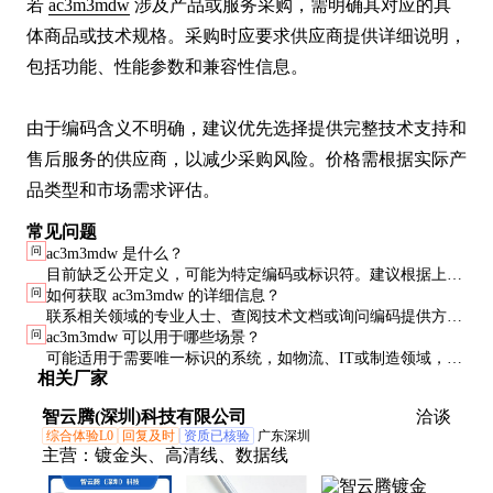
若 
ac3m3mdw
 涉及产品或服务采购，需明确其对应的具
体商品或技术规格。采购时应要求供应商提供详细说明，
包括功能、性能参数和兼容性信息。

由于编码含义不明确，建议优先选择提供完整技术支持和
售后服务的供应商，以减少采购风险。价格需根据实际产
品类型和市场需求评估。
常见问题
问
ac3m3mdw 是什么？
目前缺乏公开定义，可能为特定编码或标识符。建议根据上下
问
如何获取 ac3m3mdw 的详细信息？
文或来源进一步确认。
联系相关领域的专业人士、查阅技术文档或询问编码提供方以
问
ac3m3mdw 可以用于哪些场景？
获取准确解释。
可能适用于需要唯一标识的系统，如物流、IT或制造领域，但
相关厂家
具体用途需核实。
智云腾(深圳)科技有限公司
洽谈
综合体验L0
回复及时
资质已核验
广东深圳
主营：
镀金头、高清线、数据线