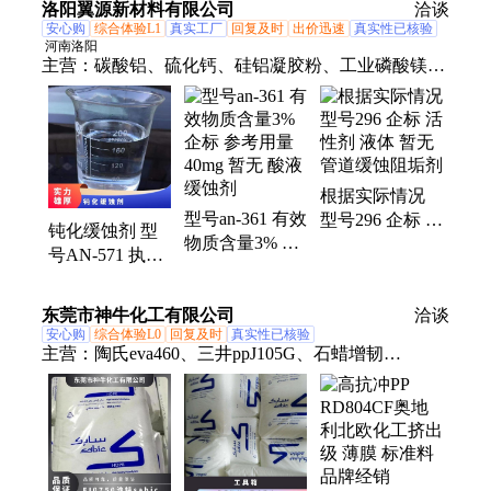
洛阳翼源新材料有限公司
洽谈
安心购
综合体验L1
真实工厂
回复及时
出价迅速
真实性已核验
河南洛阳
主营：
碳酸铝、硫化钙、硅铝凝胶粉、工业磷酸镁、
闪点提高剂、表面活性剂、耐火材料、水处理原材料
根据实际情况
型号an-361 有效
型号296 企标 活
钝化缓蚀剂 型
物质含量3% 企
性剂 液体 暂无
号AN-571 执行
标 参考用量
管道缓蚀阻垢剂
质量标准QB 暂
40mg 暂无 酸液
无 根据水质 含
东莞市神牛化工有限公司
缓蚀剂
洽谈
量20%
安心购
综合体验L0
回复及时
真实性已核验
主营：
陶氏eva460、三井ppJ105G、石蜡增韧
eva220w、三井eva260、热熔级eva250、普瑞曼
ppj105g