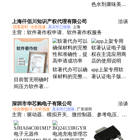
国标
色水剂康味美肉
类发色保水保油
护色水分保持剂
上海仟佰川知识产权代理有限公司
洽谈
厂家直销价格便
回复及时
出价迅速
真实性已核验
上海
宜一包500g一箱
主营：
软件著作权申请、软件著作权服务
40包酱肉水分保
持剂各类肉制品
软著代办可以确
app上架专用软
保材料的完整性
著认证电子版权
目前暂无明确时
和准确性，提高
在主流应用商店
间压力软件著作
申请成功率
的使用说明
权可以考虑普通
件
深圳市华芯购电子有限公司
洽谈
综合体验L0
出价迅速
真实性已核验
广东深圳
主营：
驱动器、模拟开关、微控制器、参考电压、电
池管理、视频开关ic、仪表放大器、音频放大器、开
关稳压器、数字隔离器、精密放大器、运算放大器、
点火控制器、开关控制器、可编程门阵列、接口集成