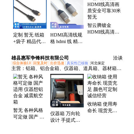
智云腾镀金
HDMI线高清画
定制 暂无 纸箱
HDMI高清线规
质安全可靠30米
+袋子 精品代工
格 hdmi 线 精品
暂无
增值税 10米
代工 暂无 定制
hdmi高清线
纸箱+袋子 增值
雄县惠军争锋科技有限公司
洽谈
税
综合体验L0
回复及时
出价迅速
真实性已核验
河北保定
主营：
铝箱、铝合金箱、仪器箱、道具箱、器材箱、
附件箱、收纳箱、航空箱、工具箱、电子仪表箱、实
验仪器包装箱、消防器材箱、指挥作业箱、侦查作业
箱、勘测仪器包装箱、仪器仪表箱、乐器包装箱、舞
台道具箱、服装道具箱、运输储备箱、通讯设备箱、
收纳箱 使用寿
五金工具箱、铝合金航空箱、产品展示箱、物资器材
暂无 各种风格
命长 现货充足
箱
仪器箱 万向轮
可定做 国产 适
颜色可定制 诚
设计 手提式设
用 仪器想铝合
信经营
计 支持定制 生
金 减震航空箱
产厂家