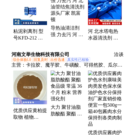
增效剂、在线清洗剂、氧化除藻剂、杀菌灭藻剂、水
系统管道、无二氧化氯、空调冷凝器、金属表面油
污、清除附着藻类、烟气湿法脱硫、高电导反渗透、
通风系统清洗、空调风机盘管、导热油炉清洗、玻璃
导热油清洁剂
鳞片胶泥、烟气脱硫脱硝、锅炉除垢除锈、填料水垢
粘泥剥离剂 型
河 北水塔电热
强 力去污 河 北
清洗
号KFD-212 暂
水器清洗剂 管
油管结焦清洗剂
无 PH值使用范
道除垢剂 保护
源头厂家 凯富
围6-8 有效物质
设备 可定制 凯
河南文举生物科技有限公司
顿
洽谈
含量30％
富顿
综合体验L0
回复及时
出价迅速
真实性已核验
主营：
卡拉胶、魔芋胶、牛磺酸、可得然胶、瓜尔豆
胶、沙蒿子胶、海藻酸钠、纳他酶素、食用明胶、聚
丙烯酸钠、甲基纤维素、酪蛋白酸钠、普鲁兰多糖、
乳酸链球菌素、食品级黄原胶
大力 聚甘油脂
优质供应黄柏提
肪酸酯 聚酯 食
取物 植物
品级 常温 36个
25KG/箱 麦诺斯
月 粉末 营养强
暂无 24个月 否
优质供应酱肉护
化剂