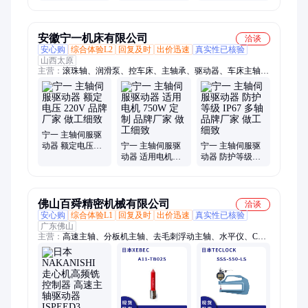
割主轴驱动装置
火 安装简单
真空接触器配齐
齐全
安徽宁一机床有限公司
洽谈
安心购
综合体验L2
回复及时
出价迅速
真实性已核验
山西太原
主营：
滚珠轴、润滑泵、控车床、主轴承、驱动器、车床主轴、
机床主轴、主轴轴承、两端轴、液压泵、丝杆轴、变频器、法兰
轴、角接触轴、提升系统、丝杆座轴、直流电机、直线电机、旋
转电机、复合机床、液压系统、防爆电机、电动刀架、伺服电
机、丝杆用轴承
宁一 主轴伺服驱
动器 额定电压
宁一 主轴伺服驱
宁一 主轴伺服驱
220V 品牌厂家 做
动器 适用电机
动器 防护等级
工细致
750W 定制 品牌厂
IP67 多轴 品牌厂
家 做工细致
家 做工细致
佛山百舜精密机械有限公司
洽谈
安心购
综合体验L1
回复及时
出价迅速
真实性已核验
广东佛山
主营：
高速主轴、分板机主轴、去毛刺浮动主轴、水平仪、CNC
增速器