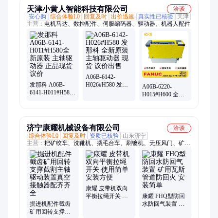
天津小黄人智能科技有限公司
洽谈
安心购
综合体验L0
回复及时
出价迅速
真实性已核验
天津
主营：
电机马达、数控配件、伺服编码器、驱动器、机器人配件
A06B-6142-
发那科 A06B-
H026#H580 发那
A06B-6220-
6141-H011#H580
科 全新原装 主轴
H015#H600 全新
全新原装 主轴驱
驱动器 现货 议价
原装 主轴驱动器
动器 正品现货议
出售
现货正品 议价
价
济宁康耀机械设备有限公司
洽谈
综合体验L0
回复及时
资质已核验
山东济宁
主营：
耙矿绞车、洗靴机、撬毛台车、刷镀机、无压风门、矿用
饮水机
康耀 皮带机双向
平衡拉绳开关 使
康耀 FHQ型防回
掘进机配件截齿
用简单 安装方便
水防回气装置 矿
矿用回转支撑截
用瓦斯管道防回