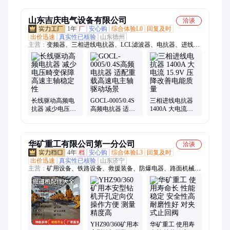
用寿命
山东吉庆电气设备有限公司
洽谈
1年
厂
安心购
综合体验L0
回复及时
出价迅速
真实性已核验
山东德州
主营：
变频器、三相进线电抗器、LCL滤波器、电抗器、进线电
抗器、出线电抗器、输入电抗器、输出电抗器、平波电抗器、
BP8Y频敏变阻器、单相负载电抗器、三相干式电抗器、三相输
出电抗器、三相输入电抗器、变频输入电抗器、变频输出电抗
器、降噪电抗器、三相输入电感、正弦波滤波器、潜油泵正弦波
滤波器、三相DUDT滤波器、大电流进线电抗器、小型负载电抗
器、高频输出电抗器、高速电机专用电抗器
长线驱动高频电
GOCL-0005/0.4S
三相进线电抗器
抗器 减少电压畸
高频电抗器 适配
1400A 大电流
变保障高速主轴
重载高速电主轴
15.9V 压降改善电
稳定性
驱动场景
能质量
华矿重工有限公司第一分公司
洽谈
4年
档
安心购
综合体验L3
回复及时
出价迅速
真实性已核验
山东济宁
主营：
矿用设备、铁路设备、救援装备、防爆电器、路面机械、
工程机械
YHZ90/360矿用本
华矿重工 使用寿