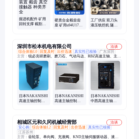
合金头、齿旋挖钻机、矿用煤截齿、矿用合金齿
掘进机配件 矿用
硬质合金截齿齿
工厂供应 双刀头
回转支撑 截割主
座 矿用u94U170
液压铣挖机 隧道
轴 驱动装置 截齿
U92 截 齿齿 座 豫
专用小型动力头
真空接触器 种类
玺矿山机械
铣刨机 高度耐磨
齐全
截齿
深圳市松本机电有限公司
洽谈
综合体验L0
回复及时
出价迅速
真实性已核验
广东深圳
主营：
锐必克研磨刷、磨刀石、气动马达、RBZ高速主轴、主轴
控制器、RBZ浮动主轴、高速电主轴、电子卡尺、数显卡尺、深
度千分尺、去毛刺刀具、橡胶硬度计、内径千分尺、外径千分
尺、电子深度尺、RSK水平仪、指针式百分表、高斯计、高频
铣、加工中心增速器
日本NAKANISHI
日本NAKANISHI
日本NAKANISHI
高速主轴控制器
高速主轴控制器
中西高速主轴控
E3000驱动器
中西E4000系列电
制器E2280驱动器
NE211变频器
主轴变频器驱动
NSK经济型变频
器
器
相城区元和久冈机械经营部
洽谈
安心购
综合体验L2
回复及时
出价迅速
真实性已核验
江苏苏州
主营：
齿轮泵、单向阀、充液阀、KND主轴伺服驱动器、液压