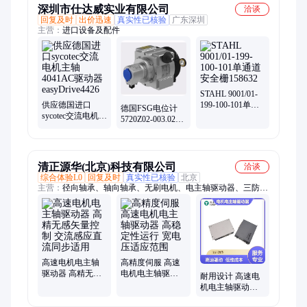
深圳市仕达威实业有限公司
洽谈
回复及时
出价迅速
真实性已核验
广东深圳
主营：
进口设备及配件
STAHL 9001/01-
供应德国进口
199-100-101单通
德国FSG电位计
sycotec交流电机主
道安全栅158632
5720Z02-003.028
轴4041AC驱动器
精密旋转电阻
easyDrive4426
PW1023d-MU
清正源华(北京)科技有限公司
洽谈
综合体验L0
回复及时
真实性已核验
北京
主营：
径向轴承、轴向轴承、无刷电机、电主轴驱动器、三防喷
涂、控速系统、磁悬浮轴承、智能温度监控、无感矢量控制、高
精度速度控制
高速电机电主轴
高精度伺服 高速
驱动器 高精无感
电机电主轴驱动
耐用设计 高速电
矢量控制 交流感
器 高稳定性运行
机电主轴驱动器
应直流同步适用
宽电压适应范围
低维护成本 长使