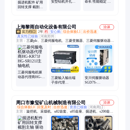
安型钻机开孔定
命长 性能稳定 安
掘进机配件 矿用
向仪 操作方便 测
全性高 耐磨性好
回转支撑 截割主
量精度高
对夹式止回阀
轴 驱动装置 截齿
真空接触器 种类
齐全
上海黎雨自动化设备有限公司
洽谈
2年
档
安心购
综合体验L1
出价迅速
真实性已核验
河南郑州
主营：
三菱plc、三菱伺服电机、三菱变频器、三菱伺服驱动器、
安川伺服驱动器、三菱触摸屏、三菱Q系列、三菱可编程控制
器、三菱马达、三菱伺服、三菱编码器、三菱模块、安川伺服电
机、安川伺服、步科触摸屏、台湾士林变频器、信捷plc、台湾士
林plc、信捷电机、信捷触摸屏、信捷伺服、台湾士林伺服
三菱伺服电机驱
动器代理商HG-
三菱输入输出端
安川伺服驱动器
KR73J HG-
子排代理
SGD7S-
SR121J主轴电机
A6TBXY36
550A00A002
A6TBXY54
7.5KW 手册说明
A6TBX36E 全新
原装现货
周口市豫玺矿山机械制造有限公司
洽谈
综合体验L0
回复及时
出价迅速
资质已核验
河南周口
主营：
旋挖机、采煤机、u82齿套、u95齿座、掘进机、s200齿
座、截齿配件、矿用截齿、钻头配件、矿山配件、工程配件、齿
座齿套、截齿底座、矿用齿座、截齿齿座、配件齿座、钻采配
件、98截齿齿套、子弹头齿刀、打桩机钻头、合金子弹头、硬质