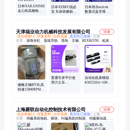
日本NAKANISHI
日本XEBEC锐必
日本得乐teclcok
走心机高频铣控
克 车床研磨刷抛
数显式蓝牙厚度
制器 高速主轴驱
光去毛刺 A11-
计 SSS-550-LS手
动器 ISPEED3
TB025原装正品
持式测厚仪 厚薄
规
天津福业动力机械科技发展有限公司
洽谈
综合体验L0
回复及时
出价迅速
真实性已核验
天津
主营：
滚珠丝杠、直线导轨、滑块、主轴、REXROTH、机床、
梯形滚珠丝杠、SCHNEEBERGER、PMI、ROLLON、齿条
普通车床平行使
自动化机床模组
用力士乐
KM5520A+1080N0-
健椿主轴BT30,高
REXROTH导轨滑
0050CBA1 单滑座
转速15000RPM，
块R2055-803-
配电机驱动
直联皮带电动机
31/670
伺服驱动器
上海菱联自动化控制技术有限公司
洽谈
综合体验L0
回复及时
出价迅速
真实性已核验
上海
主营：
伺服系统电机、模块、纠偏系统控制器、伺服驱动器、传
感器、伺服电机、PLC模块、变频器、仪器仪表、继电器模组、
触摸屏、张力控制器、断路器、变送器、定位器、压力开关、直