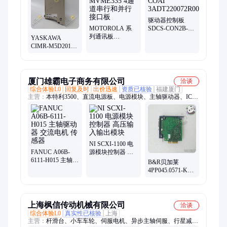
rly305h00、tb521-eth、rly305h07、abbpp865a、电脑板、cc-
tdil01、7do138.70、8c-tdil51、6210024rc、输出模、abb35ae92、
tricoinex
驱动器控制板
MOTOROLA 系
SDCS-CON2B-21-
列通讯板
COAT
YASKAWA
MVME335 4通道
3ADT220072R0012
CIMR-M5D2018
串行和并行接口
交流主轴驱动器
板
质保一年
厦门雄霸电子商务有限公司
洽谈
综合体验L0
回复及时
出价迅速
资质已核验
福建厦门
主营：
本特利3500、直流电源板、电源模块、主轴驱动器、ICS
处理器模块、屏幕、CPU
NI SCXI-1100 电
FANUC A06B-
源模块控制器 高
6111-H015 主轴驱
压输入输出模块
B&R贝加莱
动器 交流电机 传
4PP045.0571-K43
感器
控制器模块 伺服
驱动器 嵌入式触
摸屏
上海枫信传动机械有限公司
洽谈
综合体验L0
真实性已核验
上海
主营：
杆滑台、小车车轮、伺服电机、异步主轴伺服、行星减速