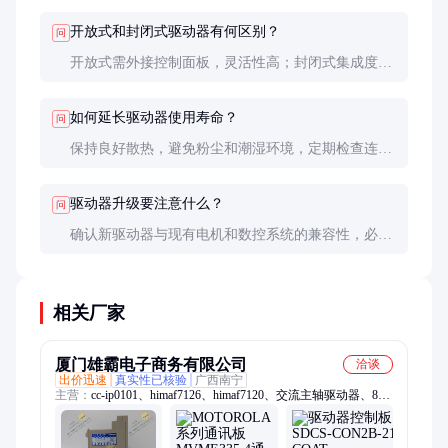
需专业检修。
开放式和封闭式驱动器有何区别？
问
开放式需外接控制面板，灵活性高；封闭式集成度
高，安装简便但扩展性较差。根据实际需求选择。
如何延长驱动器使用寿命？
问
保持良好散热，避免粉尘和潮湿环境，定期检查连接
线缆，避免过载和电压波动。
驱动器升级要注意什么？
问
确认新驱动器与现有电机和数控系统的兼容性，必要
时需要同步升级控制软件和参数设置。
相关厂家
厦门雄霸电子商务有限公司
洽谈
出价迅速
真实性已核验
广西南宁
主营：
cc-ip0101、himaf7126、himaf7120、交流主轴驱动器、8c-
tpox01、himaf3406、abbci854a、a-b模块、himaf3315、
himaf3313、8c-taix51、himaf3311、himaf4301、bmxfca150、