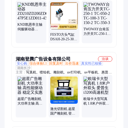
油泵、机械换向阀、电磁换向阀、比例溢流阀
KND凯恩帝主轴
伺服驱动器
TWOWAY台肯压
ZD210ZD200ZD011ZD210-
力开关TC-250-1
FESTO方头气缸
47P5E1ZD011-
TC-050-2 TC-100-
DSAH-20-25-30-
43P7
3 TC-150-2 TC-
32-40-50-80-100-
350-3
125-160-200-PPV-
A
湖南登腾广告设备有限公司
洽谈
安心购
综合体验L1
回复及时
出价迅速
真实性已核验
湖南长沙
主营：
写真机、喷绘机、雕刻机、uv打印机、uv平板机、惠普绘
图仪、激光切割机、巡边刻字机、高速覆膜机、宾德胶装机、宾
德切纸机、色带条幅机、光纤切割机、九段覆膜机、数控围字
机、平板打印机、佳能绘图仪、uv卷材打印机、uv卷板一体机、
uv卷板打印机、全自动覆膜机、不锈钢围字机、玉樵夫条幅机、
奥德利条幅机、飞扬1600ma覆膜机
超星广告雕刻机
欧瑞卡大型写真
大功率主轴 高性
机 1.8米户外双头
能驱动器 稳定又
爱普生i3200高速
激光切割机 超星
实惠
机型
国产雕刻机 登腾
广告设备体验