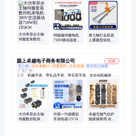
机、丝杆升降机、伺服电动缸、蜗轮减速机、同步带滑台、齿轮
齿条模组、专用蜗轮减速器
大功率异步主轴
80磁编伺服电机
第七轴行走机器
伺服套装数控机
750W驱动器套装
人重载型齿轮齿
床电机380V交流
60ST200W400W
条地轨直线精密
驱动器750W到
带单圈决对值485
滑台滑轨轨道工
185KW
作台
颍上卓越电子商务有限公司
洽谈
安心购
综合体验L1
回复及时
出价迅速
真实性已核验
广东广州
主营：
机械手表、带礼品手表、带石英手表、全自动机械表、机
械男士手表、学生考试石英表
大功率异步主轴
中国一汽柴暖驻
卓越无烟气化炉
伺服数控机床电
车加热器12V24V
烧柴煤两用 农村
机套装迈信凯恩
货车房燃油一体
室内烤火取暖 环
帝380V交流驱动
机车载暖风机取
保节能炉具
器
暖器