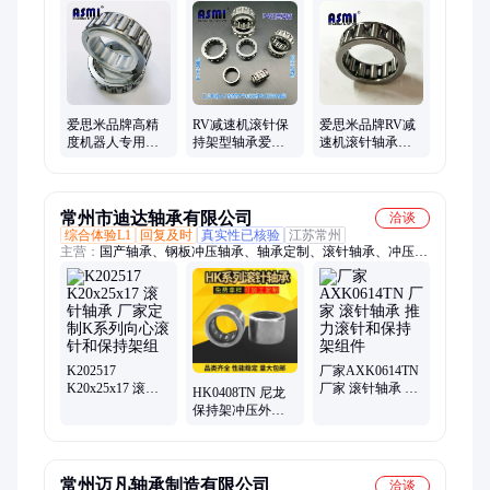
人滚针轴承、谐波减速器轴承、薄壁轴承、不锈钢轴承、不锈钢
带座轴承、不锈钢外球面轴承、不锈钢关节轴承、不锈钢直线轴
承、不锈钢滚轮轴承、不锈钢高端关节轴承、304不锈钢轴承、
316不锈钢轴承、高温轴承、耐高温轴承、陶瓷轴承、混合陶瓷
轴承、塑料直线轴承、自润滑轴承、全陶瓷轴承、耐低温轴承、
不锈钢角接触球轴承、进口工业机器人轴承、人形机器人轴承
爱思米品牌高精
RV减速机滚针保
爱思米品牌RV减
度机器人专用滚
持架型轴承爱思
速机滚针轴承生
针轴承RV减速机
米品牌型号
产厂家
摆线轮用滚针保
K26*36*12曲柄滚
KZK30*42*15 滚
持架
针轴承
针保持架组件
常州市迪达轴承有限公司
洽谈
综合体验L1
回复及时
真实性已核验
江苏常州
主营：
国产轴承、钢板冲压轴承、轴承定制、滚针轴承、冲压外
圈滚针轴承、轴承内套、单向轴承、机床轴承、高温耐磨轴承、
定做非标轴承、国产平面轴承
K202517
厂家AXK0614TN
K20x25x17 滚针
厂家 滚针轴承 推
HK0408TN 尼龙
轴承 厂家定制K
力滚针和保持架
保持架冲压外圈
系列向心滚针和
组件
滚针轴承 国产轴
保持架组
承加工定制
常州迈凡轴承制造有限公司
洽谈