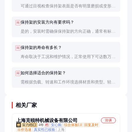
可通过目视检查保持架表面是否有明显磨损或变形，
或测量滚针槽的尺寸变化。磨损严重的保持架需及时
更换。
保持架的安装方向有要求吗？
问
是的，安装时需确保保持架的方向正确，通常有标记
面朝外。错误安装可能导致保持架早期失效。
保持架的寿命有多长？
问
寿命取决于工况和维护情况，正常使用下可达数万小
时。定期润滑和检查可显著延长寿命。
如何选择适合的保持架？
问
需根据负载、转速和工作环境选择材质和类型。轻载
高速选工程塑料，重载选钢板保持架。
相关厂家
上海克锐特机械设备有限公司
洽谈
4年
档
安心购
综合体验L0
回复及时
出价迅速
真实性已核验
上海