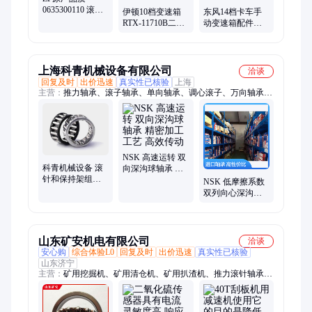
0635300110 滚针
伊顿10档变速箱
东风14档卡车手
保持架 变速箱传
RTX-11710B二轴
动变速箱配件后
动配件 厂家直供
盖，二轴后油封
壳1701501-90406
20807
上海科青机械设备有限公司
洽谈
回复及时
出价迅速
真实性已核验
上海
主营：
推力轴承、滚子轴承、单向轴承、调心滚子、万向轴承、
仪表轴承、电机轴承、主轴轴承、回转轴承、平面轴承、深沟球
轴承、回转支承轴承
NSK 高速运转 双
科青机械设备 滚
向深沟球轴承 精
针和保持架组件
密加工工艺 高效
NSK 低摩擦系数
做工精湛性能稳
传动
双列向心深沟球
定
轴承 低摩擦损耗
多规格可选
山东矿安机电有限公司
洽谈
安心购
综合体验L0
回复及时
出价迅速
真实性已核验
山东济宁
主营：
矿用挖掘机、矿用清仓机、矿用扒渣机、推力滚针轴承、
给煤机、无压风门、防水密闭门、气动隔膜泵、滚轮罐耳、皮带
综保、矿用锂离子蓄电池电源、矿用翻车机、小型挖掘机、洒水
降尘装置、司控道岔装置、空气炮、气动阻车器、气动卧闸、断