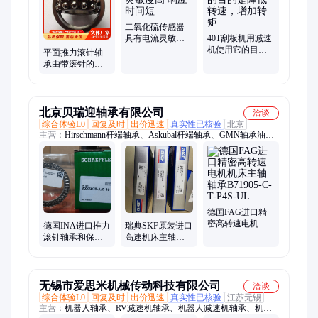
带抓捕器、矿用防爆摄像仪、跑车防护装置、压风供水自救装
置、防水剂、履带运输车、巷道修复机、矿用挖掘式装载机
二氧化硫传感器
具有电流灵敏度
40T刮板机用减速
高 响应时间短
机使用它的目的
平面推力滚针轴
是降低转速，增
承由带滚针的推
加转矩
力保持架和推力
垫圈组成
北京贝瑞迎轴承有限公司
洽谈
综合体验L0
回复及时
出价迅速
真实性已核验
北京
主营：
Hirschmann杆端轴承、Askubal杆端轴承、GMN轴承油
封、IKO滚针轴承、Durbal杆端轴承、SMW轴承、RBC轴承、
Myonic 轴承、NADELLA轴承、Alwayse 万向球、美国NHBB轴
承、THOMSON轴承、EWELLIX轴承、UNITEC轴承、SKF进口
轴承、NSK进口轴承、FAG进口轴承、UKF精密轴承、THK交
叉滚子轴承、TR外球面轴承、INA印刷机轴承、机床主轴轴承、
THK导轨滑块
德国FAG进口精
密高转速电机机
德国INA进口推力
瑞典SKF原装进口
床主轴轴承
滚针轴承和保持
高速机床主轴轴
B71905-C-T-P4S-
架组件AXK4060-
承
UL
A-10
BTM110ATN9/DBAVQ496
产地ITALY
无锡市爱思米机械传动科技有限公司
洽谈
综合体验L0
回复及时
出价迅速
真实性已核验
江苏无锡
主营：
机器人轴承、RV减速机轴承、机器人减速机轴承、机器