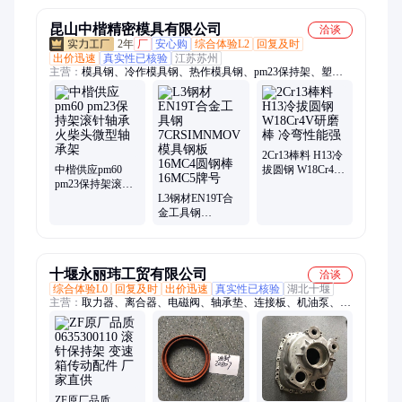
昆山中楷精密模具有限公司
洽谈
2年
厂
安心购
综合体验L2
回复及时
出价迅速
真实性已核验
江苏苏州
主营：
模具钢、冷作模具钢、热作模具钢、pm23保持架、塑料
模具钢、其他模具材料
2Cr13棒料 H13冷
中楷供应pm60
拔圆钢 W18Cr4V
pm23保持架滚针
研磨棒 冷弯性能
轴承火柴头微型
L3钢材EN19T合
强
轴承架
金工具钢
7CRSIMNMOV模
具钢板16MC4圆
钢棒16MC5牌号
十堰永丽玮工贸有限公司
洽谈
综合体验L0
回复及时
出价迅速
真实性已核验
湖北十堰
主营：
取力器、离合器、电磁阀、轴承垫、连接板、机油泵、缓
速器、变速箱、控制器、拨叉轴、油管总成、分离拨叉、顶盖总
成、手柄总成、二轴油封、机电科技、拨叉换挡、二轴轴承、通
风盖板、副轴轴承、副箱齿套、二轴连接、副箱齿圈、换挡拉
板、上盖总成
ZF原厂品质