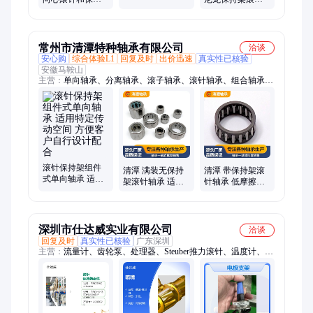
速精密轴承加工
架组件 塑料尼龙
轴承 高速精密静
保持架
音保持架轴承加
工
常州市清潭特种轴承有限公司
洽谈
安心购
综合体验L1
回复及时
出价迅速
真实性已核验
安徽马鞍山
主营：
单向轴承、分离轴承、滚子轴承、滚针轴承、组合轴承、
套圈轴承、超越离合器
滚针保持架组件
清潭 满装无保持
清潭 带保持架滚
式单向轴承 适用
架滚针轴承 适用
针轴承 低摩擦耐
特定传动空间 方
于重载荷低速场
高温 工业机器人
便客户自行设计
合 径向承载能力
导轨传动核心组
配合
强
件
深圳市仕达威实业有限公司
洽谈
回复及时
真实性已核验
广东深圳
主营：
流量计、齿轮泵、处理器、Steuber推力滚针、温度计、高
压气缸阀、温度变送器、称重传感器、电阻测试仪、远程传感
器、静电测试仪、三相制动电机