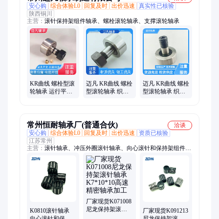
安心购
综合体验L0
回复及时
出价迅速
真实性已核验
陕西铜川
主营：
滚针保持架组件轴承、螺栓滚轮轴承、支撑滚轮轴承
KR曲线 螺栓型滚
迈凡 KR曲线 螺栓
迈凡 KR曲线 螺栓
轮轴承 运行平稳
型滚轮轴承 织物
型滚轮轴承 织物
迈凡 机器人用滚
绞结机用滚针保
绞结机用滚针保
针保持架组件
持架组件 效率高
持架组件 效率高
常州恒耐轴承厂(普通合伙)
洽谈
安心购
综合体验L0
回复及时
出价迅速
资质已核验
江苏常州
主营：
滚针轴承、冲压外圈滚针轴承、向心滚针和保持架组件、
单向轴承、平面轴承、实体套圈
厂家现货K071008
尼龙保持架滚针
K0810滚针轴承
厂家现货K091213
轴承 K7*10*10高
向心滚针和保持
尼龙保持架滚针