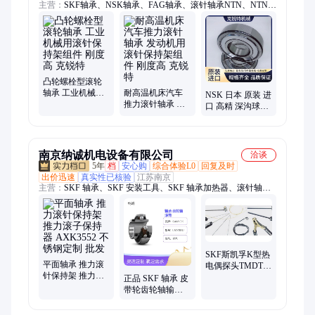
主营：
SKF轴承、NSK轴承、FAG轴承、滚针轴承NTN、NTN轴
承、KOYO轴承、INA轴承、TIMKEN轴承、IKO轴承、HRB轴
承、ZWZ轴承、LYC轴承、UBC轴承、圆柱滚子轴承、SKF深沟
球轴承、SKF6012深沟球、日本NTN薄壁轴承、轴承、日本NTN
正品轴承、原装NTN正品轴承、不锈钢深沟球轴承、原装深沟球
轴承、NSK薄壁轴承、进口NSK深沟球轴承、进口深沟球轴承
凸轮螺栓型滚轮
轴承 工业机械用
耐高温机床汽车
NSK 日本 原装 进
滚针保持架组件
推力滚针轴承 发
口 高精 深沟球微
刚度高 克锐特
动机用滚针保持
型轴承609VV 密
架组件 刚度高 克
封圈 放水 耐腐
锐特
南京纳诚机电设备有限公司
洽谈
5年
档
安心购
综合体验L0
回复及时
出价迅速
真实性已核验
江苏南京
主营：
SKF 轴承、SKF 安装工具、SKF 轴承加热器、滚针轴
承、SKF 激光对中仪、INA轴承、SKF 油脂泵、各品牌进口轴
承、FAG轴承、NSK轴承、进口轴承
SKF斯凯孚K型热
平面轴承 推力滚
电偶探头TMDT2-
针保持架 推力滚
36 TMDT2-37
正品 SKF 轴承 皮
子保持器
TMDT2-38
带轮齿轮轴输送
AXK3552 不锈钢
TMDT2-39
机滚筒专用 耐磨
定制 批发
高负荷经久耐用