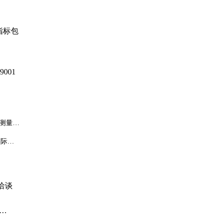
指标包
001
测量电
查。
实际寿
洽谈
璃