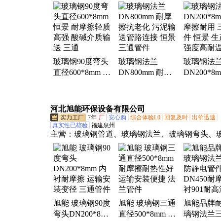
钢平盖板、玻璃钢拱形盖板、玻璃钢拉挤方管、
风管、玻璃钢法兰、玻璃钢弯头、玻璃钢三通变
璃钢异形件、玻璃钢洗涤塔、玻璃钢围栏、玻璃
桥架、玻璃钢格栅、玻璃钢污水池盖板、玻璃钢
管、玻璃钢平板、玻璃钢拉挤平板、玻璃钢除臭
玻璃钢90度弯头
玻璃钢法兰
玻璃钢法
玻璃钢檩条、光伏走道板、锌铝镁走道板
直径600*8mm 恒
DN800mm 耐摩
DN200*8
景 耐摩擦轻质高
擦抗老化 污泥输
摩擦耐用 
强 酸碱介质输送
送管路连接 恒景
件 恒景 
三通
三通管件
强度高耐
河北旭能环保设备有限公司
7年
厂
安心购
综合体验L0
回复及时
出价迅速
真实性已核验
福建泉州
主营：
玻璃钢管道、玻璃钢法兰、玻璃钢弯头、
蝶阀、玻璃钢污水池盖板、玻璃钢生物滤池、玻
臭箱、玻璃钢储罐、玻璃钢角钢、玻璃钢方管、
圆管、玻璃钢风管、玻璃钢排水管、玻璃钢止回
机玻璃钢风管、玻璃钢拱形盖板、玻璃钢异形件
池盖板
旭能 玻璃钢90度
旭能 玻璃钢三通
旭能品牌
弯头DN200*8mm
直径500*8mm 耐
璃钢法兰