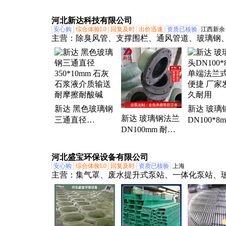
内衬耐摩擦 运输
摩擦耐热性好 运
静电管件DN
安装变径 三通管
输安装便捷 法兰
耐摩擦内衬
河北新达科技有限公司
件
管件
高温
安心购
综合体验L0
回复及时
出价迅速
资质已核验
江西新余
主营：
除臭风管、支撑围栏、通风管道、玻璃钢
钢平盖板、玻璃钢拱形盖板、玻璃钢平板、防静
钢管道、玻璃钢檩条、玻璃钢方管、玻璃钢储罐
钢喷淋塔、玻璃钢脱硫塔、玻璃钢管道、玻璃钢
玻璃钢风机、绝缘角钢、除臭管道、风量调节阀
空心管、风机进出风口、工厂房支撑梁、风机防
新达 黑色玻璃钢
新达 玻璃
罩、软连接
新达 玻璃钢法兰
三通直径
DN100*8
DN100mm 耐摩
350*10mm 石灰
端法兰式 
擦抗老化耐酸 三
石浆液介质输送
捷 厂家发
通管件 食品厂输
耐摩擦耐酸碱
耐用
河北盛宝环保设备有限公司
送配件
安心购
综合体验L0
回复及时
资质已核验
上海
主营：
集气罩、废水提升式泵站、一体化泵站、
储罐、玻璃钢化粪池、玻璃钢管道管件、污水池
冷却塔、生物除臭箱、一体化预制泵站、脱硫塔
塔、活性炭吸附塔、污水处理设备