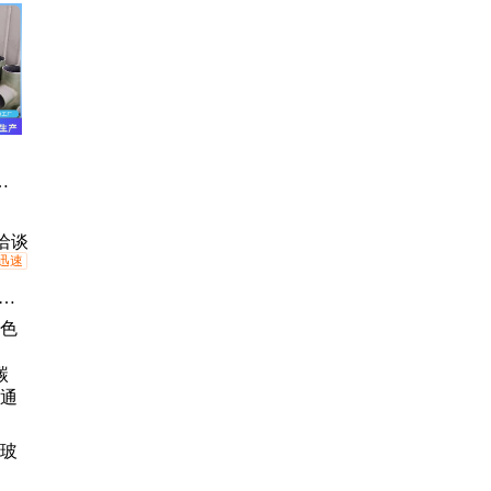
璃
璃
、
璃
耐
管
伟阔
洽谈
迅速
管
璃
盖
璃
方
钢
色玻