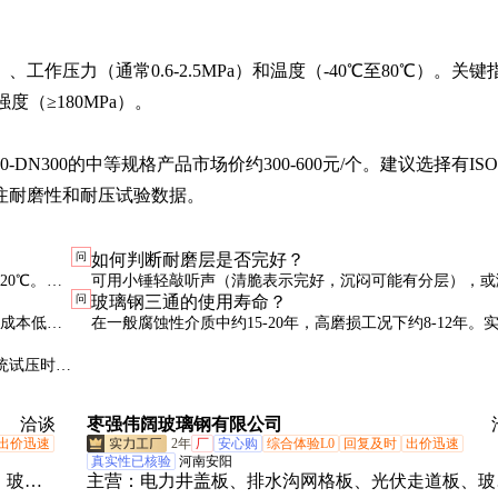
作压力（通常0.6-2.5MPa）和温度（-40℃至80℃）。关键
（≥180MPa）。

N300的中等规格产品市场价约300-600元/个。建议选择有ISO9
注耐磨性和耐压试验数据。
问
如何判断耐磨层是否完好？
20℃。超
可用小锤轻敲听声（清脆表示完好，沉闷可能有分层），或
问
玻璃钢三通的使用寿命？
阻（绝缘性能下降预示磨损）。重要部位建议定期内窥镜检
接成本低且
在一般腐蚀性介质中约15-20年，高磨损工况下约8-12年。
和预算。
命取决于介质特性、操作压力和保养状况。
统试压时应
洽谈
枣强伟阔玻璃钢有限公司
出价迅速
2年
厂
安心购
综合体验L0
回复及时
出价迅速
真实性已核验
河南安阳
、玻璃
主营：
电力井盖板、排水沟网格板、光伏走道板、玻