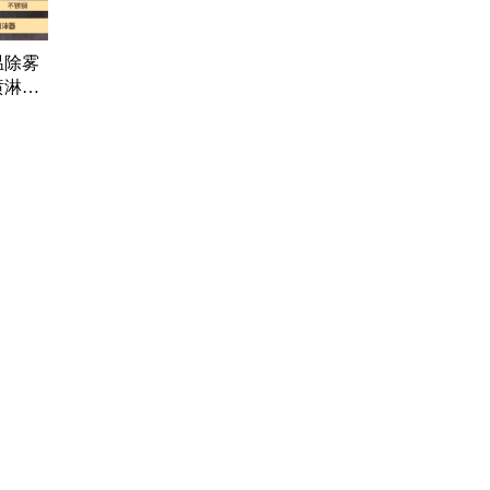
温除雾
喷淋塔
下装式
不锈钢
药品医疗器械网络信息服务备案(京)网药械信息备字（2021）第00159号
京ICP证030173号
京公网安备11000002000001号