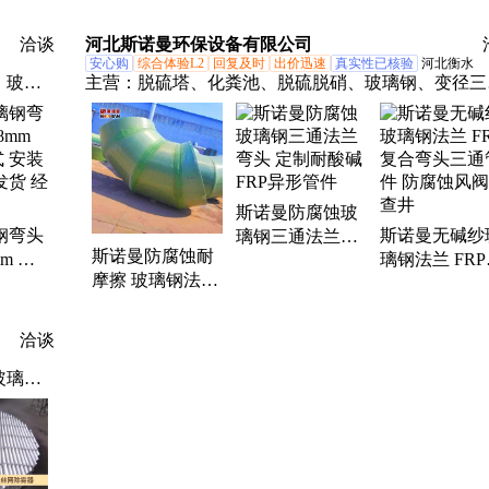
450
500*8mm 耐摩擦
汇百丰 平口糊接
DN250*8mm 
901耐
抗老化 三通管件
易安装 三通管件
化硅耐摩擦 
洽谈
河北斯诺曼环保设备有限公司
防腐蚀
防腐
配件 抗老化
安心购
综合体验L2
回复及时
出价迅速
真实性已核验
河北衡水
、玻璃
主营：
脱硫塔、化粪池、脱硫脱硝、玻璃钢、变径三
电玻璃
通、弯头三通、玻璃钢交替式旱厕、玻璃钢法兰管件
、玻璃
预制泵站、警示标志桩、污水池盖板、泵站、除臭箱
圆管、
、复合
斯诺曼防腐蚀玻
雨防护
钢弯头
斯诺曼无碱纱
璃钢三通法兰弯
斯诺曼防腐蚀耐
mm 单
璃钢法兰 FR
头 定制耐酸碱
摩擦 玻璃钢法兰
安装便
合弯头三通管
FRP异形管件
弯头管件 脱硫塔
货 经久
防腐蚀风阀检
异形三通
井
洽谈
玻璃钢
盖板、
、净化