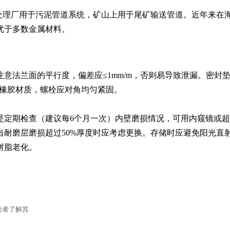
处理厂用于污泥管道系统，矿山上用于尾矿输送管道。近年来在
优于多数金属材料。
注意法兰面的平行度，偏差应≤1mm/m，否则易导致泄漏。密封
或橡胶材质，螺栓应对角均匀紧固。

是定期检查（建议每6个月一次）内壁磨损情况，可用内窥镜或
当耐磨层磨损超过50%厚度时应考虑更换。存储时应避免阳光直
树脂老化。
读者了解其