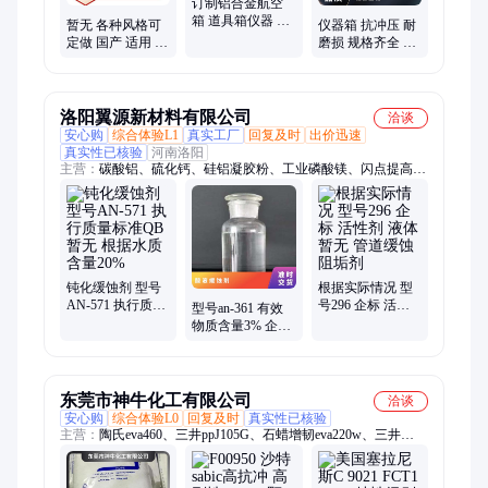
订制铝合金航空
箱 道具箱仪器 定
暂无 各种风格可
仪器箱 抗冲压 耐
做 EVA，珍珠棉
定做 国产 适用 仪
磨损 规格齐全 支
硬朗 流行 手拎
器想铝合金 减震
持定制 诚信经营
航空箱
洛阳翼源新材料有限公司
洽谈
安心购
综合体验L1
真实工厂
回复及时
出价迅速
真实性已核验
河南洛阳
主营：
碳酸铝、硫化钙、硅铝凝胶粉、工业磷酸镁、闪点提高
剂、表面活性剂、耐火材料、水处理原材料
钝化缓蚀剂 型号
根据实际情况 型
AN-571 执行质量
号296 企标 活性
型号an-361 有效
标准QB 暂无 根据
剂 液体 暂无 管道
物质含量3% 企标
水质 含量20%
缓蚀阻垢剂
参考用量40mg 暂
无 酸液缓蚀剂
东莞市神牛化工有限公司
洽谈
安心购
综合体验L0
回复及时
真实性已核验
主营：
陶氏eva460、三井ppJ105G、石蜡增韧eva220w、三井
eva260、热熔级eva250、普瑞曼ppj105g