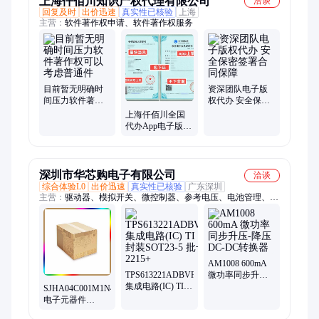
上海仟佰川知识产权代理有限公司
洽谈
回复及时
出价迅速
真实性已核验
上海
主营：
软件著作权申请、软件著作权服务
目前暂无明确时
资深团队电子版
间压力软件著作
权代办 安全保密
权可以考虑普通
签署合同保障
上海仟佰川全国
件
代办App电子版权
证书，保障版权
归属
深圳市华芯购电子有限公司
洽谈
综合体验L0
出价迅速
真实性已核验
广东深圳
主营：
驱动器、模拟开关、微控制器、参考电压、电池管理、视
频开关ic、仪表放大器、音频放大器、开关稳压器、数字隔离
器、精密放大器、运算放大器、点火控制器、开关控制器、可编
程门阵列、接口集成电路、电容电阻
AM1008 600mA
TPS613221ADBVR
微功率同步升压-
集成电路(IC) TI
降压DC-DC转换
SJHA04C001M1N46
封装SOT23-5 批
器
电子元器件
号2215+
SUMITOMO 批次