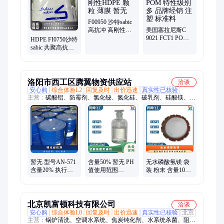
F00950 沙特sabic
高抗冲 高刚性
美国塞拉尼斯C
HDPE 颗粒 薄膜
9021 FCT1 POM
HDPE FI0750沙特
暂无
特性级别多 品牌
sabic 共聚高抗冲
经销 注塑 标准料
高刚性 暂无 食品
包装薄膜
洛阳市西工区腾翼物资供应站
洽谈
安心购
综合体验L2
回复及时
出价迅速
真实性已核验
主营：
碳酸铝、防霉剂、氯化铋、氮化硅、破乳剂、硅酸镁、磷
酸铝、化学试剂、抗静电剂、乙酸乙酯、氢氧化镁、焦磷酸钠、
干燥通风、次磷酸镁、氯化氢乙醇、氯化氢甲醇、聚丙烯酸钾、
闪点提高剂、柴油降凝剂、硫代硫酸铵、聚丙烯酰胺、多聚磷酸
钠、25公斤纸板桶、硫代乙醇酸钠、高分子絮凝剂
暂无 型号AN-571
含量50% 暂无 PH
无水磷酸氢镁 袋
含量20% 执行质
值使用范围
装 粉末 含量100
量标准QB 根据水
3.0±1.5 型号AN-
保质期36 货号GS-
质 钝化缓蚀剂
342 空调杀菌灭藻
075
剂
北京凯富顿科技有限公司
洽谈
安心购
综合体验L0
回复及时
出价迅速
真实性已核验
北京
主营：
锅炉清洗、空调水系统、焦炭钝化剂、水系统杀菌、阻垢