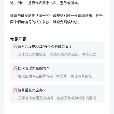
途。例如，是否代表某个批次、型号或版本。

建议与供应商确认编号的生成规则和唯一性保障措施。在合
同中明确编号的相关条款，以避免后续纠纷。
常见问题
编号7m24000027有什么特殊含义？
问
具体含义需根据上下文或相关系统确定。可能包含分
类、日期或序列号等信息，建议咨询编号的发放或管
理方。
如何管理大量编号？
问
建议使用专业的库存或ERP系统，确保编号的唯一性
和可追溯性。定期审核和清理无效编号也很重要。
编号重复怎么办？
问
立即暂停使用重复编号，检查系统或流程中的漏洞。
必要时重新分配编号并更新相关记录。