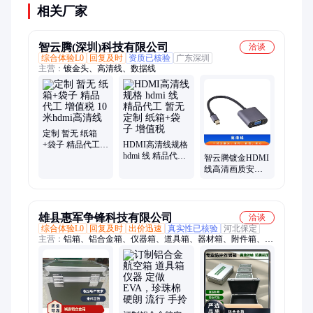
相关厂家
智云腾(深圳)科技有限公司
洽谈
综合体验L0
回复及时
资质已核验
广东深圳
主营：
镀金头、高清线、数据线
定制 暂无 纸箱
+袋子 精品代工
HDMI高清线规格
增值税 10米hdmi
hdmi 线 精品代工
智云腾镀金HDMI
高清线
暂无 定制 纸箱
线高清画质安全
+袋子 增值税
可靠30米暂无
雄县惠军争锋科技有限公司
洽谈
综合体验L0
回复及时
出价迅速
真实性已核验
河北保定
主营：
铝箱、铝合金箱、仪器箱、道具箱、器材箱、附件箱、收
纳箱、航空箱、工具箱、电子仪表箱、实验仪器包装箱、消防器
材箱、指挥作业箱、侦查作业箱、勘测仪器包装箱、仪器仪表
箱、乐器包装箱、舞台道具箱、服装道具箱、运输储备箱、通讯
设备箱、五金工具箱、铝合金航空箱、产品展示箱、物资器材箱