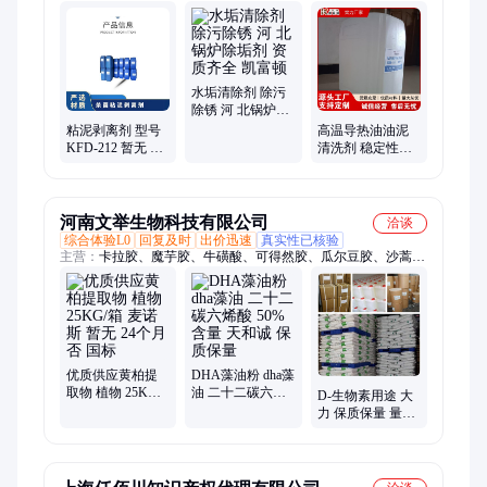
分散剂、洗涤高温水、粉尘抑制剂、脱硫增效剂、在线清洗剂、
氧化除藻剂、杀菌灭藻剂、水系统管道、无二氧化氯、空调冷凝
器、金属表面油污、清除附着藻类、烟气湿法脱硫、高电导反渗
透、通风系统清洗、空调风机盘管、导热油炉清洗、玻璃鳞片胶
泥、烟气脱硫脱硝、锅炉除垢除锈、填料水垢清洗
水垢清除剂 除污
除锈 河 北锅炉除
垢剂 资质齐全 凯
粘泥剥离剂 型号
高温导热油油泥
富顿
KFD-212 暂无 PH
清洗剂 稳定性强
值使用范围6-8 有
河 北在线积碳清
效物质含量30％
剂 支持定制 凯富
顿
河南文举生物科技有限公司
洽谈
综合体验L0
回复及时
出价迅速
真实性已核验
主营：
卡拉胶、魔芋胶、牛磺酸、可得然胶、瓜尔豆胶、沙蒿子
胶、海藻酸钠、纳他酶素、食用明胶、聚丙烯酸钠、甲基纤维
素、酪蛋白酸钠、普鲁兰多糖、乳酸链球菌素、食品级黄原胶
优质供应黄柏提
DHA藻油粉 dha藻
取物 植物 25KG/
油 二十二碳六烯
D-生物素用途 大
箱 麦诺斯 暂无 24
酸 50%含量 天和
力 保质保量 量大
个月 否 国标
诚 保质保量
从优