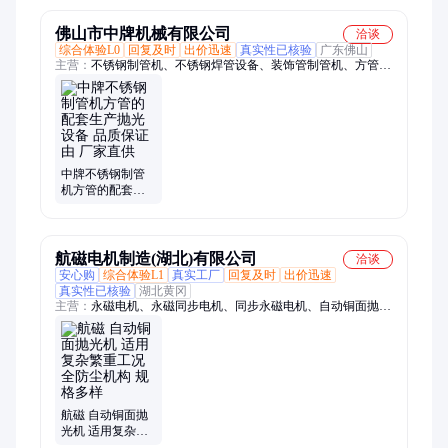
扬
佛山市中牌机械有限公司
洽谈
综合体验L0
回复及时
出价迅速
真实性已核验
广东佛山
主营：
不锈钢制管机、不锈钢焊管设备、装饰管制管机、方管焊
管设备、工业制管机、饮用水管制管机、焊管模具、铁管焊管机
械
中牌不锈钢制管
机方管的配套生
产抛光设备 品质
保证由 厂家直供
航磁电机制造(湖北)有限公司
洽谈
安心购
综合体验L1
真实工厂
回复及时
出价迅速
真实性已核验
湖北黄冈
主营：
永磁电机、永磁同步电机、同步永磁电机、自动铜面抛光
机、永磁变频电机、永磁直驱电机、永磁节能电机
航磁 自动铜面抛
光机 适用复杂繁
重工况 全防尘机