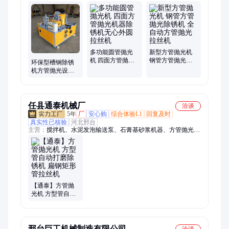
钢管调直机
多功能圆管抛光
新型方管抛光机
机 四面方管抛光
钢管方管抛光除
环保型槽钢除锈
机器除锈机无心
锈机 全自动方管
机方管抛光设备
外圆拉丝机
抛光拉丝机
一次四面方管抛
光机
任县通泰机械厂
洽谈
5年
厂
安心购
综合体验L1
回复及时
真实性已核验
河北邢台
主营：
搅拌机、水泥发泡输送泵、石膏基砂浆机器、方管抛光
机、水泥发泡机、钢管调直机、斩石机
【通泰】方管抛
光机 方型管自动
打磨除锈机 扁钢
矩形管拉丝机
邢台巨工机械制造有限公司
洽谈