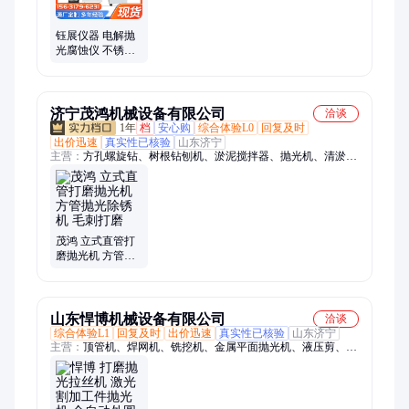
钰展仪器 电解抛
光腐蚀仪 不锈钢
铜铝腐蚀仪金相
抛光机
济宁茂鸿机械设备有限公司
洽谈
1年
档
安心购
综合体验L0
回复及时
出价迅速
真实性已核验
山东济宁
主营：
方孔螺旋钻、树根钻刨机、淤泥搅拌器、抛光机、清淤机
器人、激光整平机、电动铲车、甘蔗收获机、液压拔管机、液压
顶管机
茂鸿 立式直管打
磨抛光机 方管抛
光除锈机 毛刺打
磨
山东悍博机械设备有限公司
洽谈
综合体验L1
回复及时
出价迅速
真实性已核验
山东济宁
主营：
顶管机、焊网机、铣挖机、金属平面抛光机、液压剪、平
板夯、破碎锤、玻璃吸盘、粉碎钳、劈裂机、等离子切割机、锚
索切割机、扫地车、截桩机、挖机打桩机、板换夹紧器、劈裂
棒、生物质燃烧机、智能张拉设备、制氮机、污水处理设备、螺