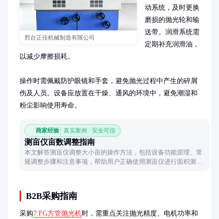
动系统，及时更换
磨损的抛光轮和输
送带。润滑系统需
邢台正佳机械制造有限公司
定期补充润滑油，
以减少摩擦损耗。

操作时需佩戴防护眼镜和手套，避免抛光过程中产生的碎屑
伤及人员。设备应放置在干燥、通风的环境中，避免潮湿和
粉尘影响使用寿命。
商家经验
真实案例 · 安全可信
测亩仪亩数调整指南
本文解答测亩仪调整大小亩的操作方法，包括设备功能原理、常
规调整步骤和注意事项，帮助用户正确使用测亩仪进行面积测
算。
B2B采购指南
采购
7.FG方管抛光机
时，需重点关注抛光精度、电机功率和