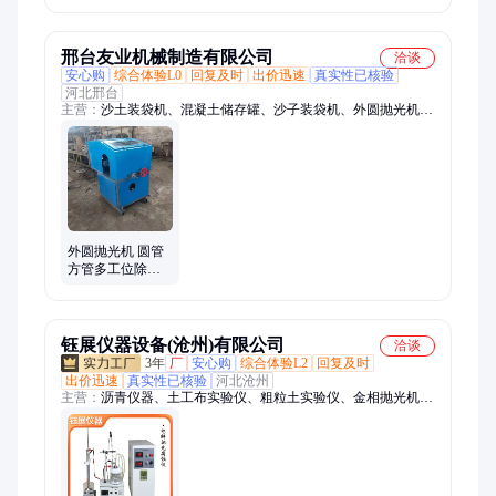
构 规格多样
邢台友业机械制造有限公司
洽谈
安心购
综合体验L0
回复及时
出价迅速
真实性已核验
河北邢台
主营：
沙土装袋机、混凝土储存罐、沙子装袋机、外圆抛光机、
有机肥装袋机
外圆抛光机 圆管
方管多工位除锈
机设备定制 友业
机械
钰展仪器设备(沧州)有限公司
洽谈
3年
厂
安心购
综合体验L2
回复及时
出价迅速
真实性已核验
河北沧州
主营：
沥青仪器、土工布实验仪、粗粒土实验仪、金相抛光机、
路强仪、固结仪、鼓风干燥箱、砂浆抗渗仪、水泥检测仪、压力
试验机、抗折抗压一体机、管材检测仪、防水卷材检测仪、门窗
性能检测、保温性能检测、搅拌机、标准养护室、养护箱、恒温
溢流水箱、振实台、实验夹具、实验室仪器、胀破强度试验