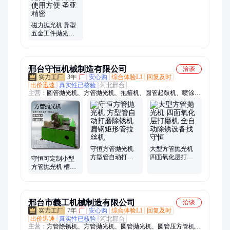
磁力抛光机 异型
五金工件抛光去
毛刺机 使用方便
圣亚精密
邢台守恒机械制造有限公司
洽谈
3年
厂
安心购
综合体验L1
回复及时
出价迅速
真实性已核验
河北邢台
主营：
圆管抛光机、方管抛光机、抱箍机、圆管起鼓机、喷涂流
水线设备
守恒方管抛光机
大型方管抛光机
方型管自动打磨
四面氧化层打磨
守恒可定制小型
除锈机 扁钢矩形
机 全自动除锈设
方管抛光机 槽钢
管拉丝机
备找守恒
角铁打磨除锈设
备 多功能操作简
单
邢台市義工机械制造有限公司
洽谈
7年
厂
安心购
综合体验L1
回复及时
出价迅速
真实性已核验
河北邢台
主营：
方管除锈机、方管抛光机、圆管抛光机、圆管压方管机、