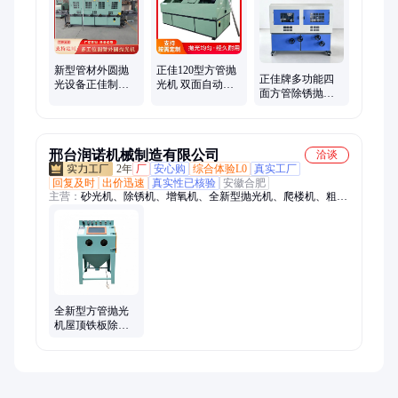
抛光机、圆棒抛光机、轴抛光机、活塞杆抛光机、圆管外圆抛光
机、不锈钢抛光机、内孔抛光机、拉丝机、圆管拉丝机、圆管除
锈机、平面砂光机
新型管材外圆抛
正佳120型方管抛
正佳牌多功能四
光设备正佳制铁
光机 双面自动拉
面方管除锈抛光
管除锈平面打磨
丝机 不锈钢四面
机三角铁槽钢方
机圆管方管抛光
打磨机
钢方通打磨
机
邢台润诺机械制造有限公司
洽谈
2年
厂
安心购
综合体验L0
真实工厂
回复及时
出价迅速
真实性已核验
安徽合肥
主营：
砂光机、除锈机、增氧机、全新型抛光机、爬楼机、粗糙
度仪、加油机、带锯机、压刨机、拉花锯、防窃听检测仪、测亩
仪、选果机、漏水检测仪、水份检测仪、铆钉机、管道疏通你、
电动脚手架
全新型方管抛光
机屋顶铁板除锈
机铁钢板去锈机