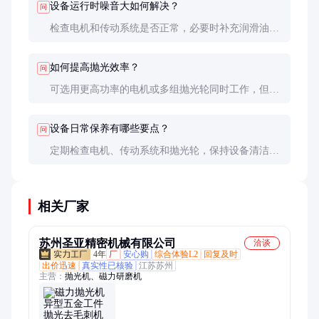
设备运行时噪音大如何解决？
问
检查电机和传动系统是否正常，必要时补充润滑油或
更换磨损部件。
如何提高抛光效率？
问
可选用更高功率的电机或多组抛光轮同时工作，但需
注意避免过度抛光导致材料损伤。
设备日常保养有哪些要点？
问
定期检查电机、传动系统和抛光轮，保持设备清洁，
及时补充润滑油。
相关厂家
苏州圣亚精密机械有限公司
洽谈
4年
厂
安心购
综合体验L2
回复及时
出价迅速
真实性已核验
江苏苏州
主营：
抛光机、磁力研磨机