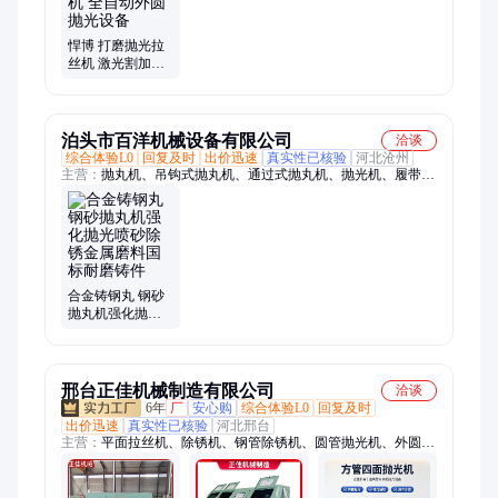
旋钻机、喷砂机、渣浆泵、柴油泵车、液压扳手
悍博 打磨抛光拉
丝机 激光割加工
件抛光机 全自动
外圆抛光设备
泊头市百洋机械设备有限公司
洽谈
综合体验L0
回复及时
出价迅速
真实性已核验
河北沧州
主营：
抛丸机、吊钩式抛丸机、通过式抛丸机、抛光机、履带式
抛丸机、钢结构抛丸机、钢板抛丸机、钢板预处理线、抛丸除锈
机、辊道通过式抛丸机、铸件抛丸机、除锈设备、钢丸
合金铸钢丸 钢砂
抛丸机强化抛光
喷砂除锈金属磨
料国标耐磨铸件
邢台正佳机械制造有限公司
洽谈
6年
厂
安心购
综合体验L0
回复及时
出价迅速
真实性已核验
河北邢台
主营：
平面拉丝机、除锈机、钢管除锈机、圆管抛光机、外圆抛
光机、方管抛光机、圆管内孔抛光机、不锈钢管抛光机、弯管抛
光机、平面抛光机、方管除锈机、全自动抛光机、抛光机、铝管