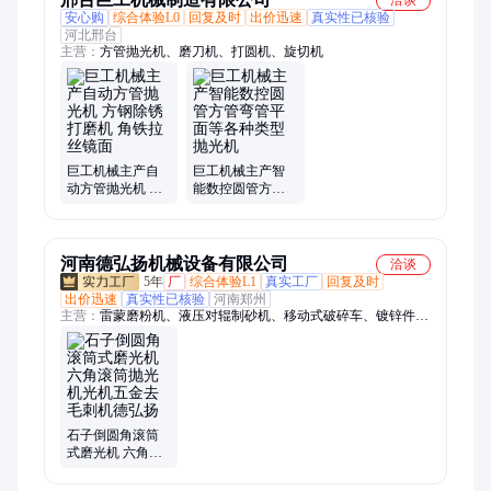
安心购
综合体验L0
回复及时
出价迅速
真实性已核验
河北邢台
主营：
方管抛光机、磨刀机、打圆机、旋切机
巨工机械主产自
巨工机械主产智
动方管抛光机 方
能数控圆管方管
钢除锈打磨机 角
弯管平面等各种
铁拉丝镜面
类型抛光机
河南德弘扬机械设备有限公司
洽谈
5年
厂
综合体验L1
真实工厂
回复及时
出价迅速
真实性已核验
河南郑州
主营：
雷蒙磨粉机、液压对辊制砂机、移动式破碎车、镀锌件六
角滚筒抛光机、球磨机、碾金机、螺旋洗沙机、圆锥破碎机、颚
式破碎机、洗羊机、链板给料机、泥石分离机、滚轴筛分机、振
动筛分机、炭化炉、锤式破碎机、滚筒磨光机、六角滚筒磨圆机
石子倒圆角滚筒
式磨光机 六角滚
筒抛光机光机五
金去毛刺机德弘