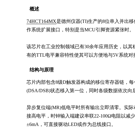
概述
74HCT164MX
是德州仪器(TI)生产的8位串入并出
作系统扩展接口，特别是当MCU引脚资源紧张时。

该芯片在工业控制领域已有30余年应用历史，以其
有的TTL电平兼容特性使其可以方便地与5V系统对
结构与原理
芯片内部包含8级D触发器构成的移位寄存器链，
(DSA/DSB)状态移入第一位，同时各级数据依次向
异步复位端(MR)低电平时所有输出立即清零。实
接高电平，时钟输入端建议串联22-100Ω电阻以
±6mA，可直接驱动LED或作为总线接口。