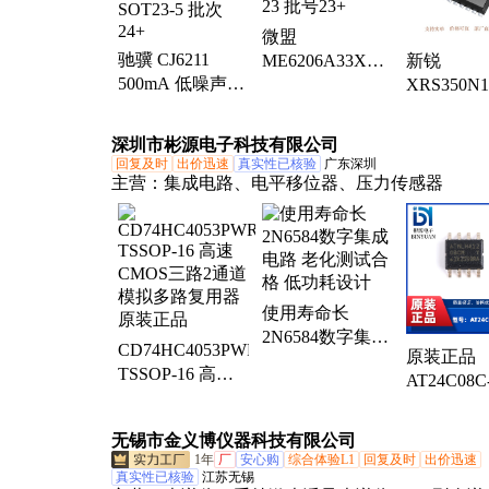
微盟
驰骥 CJ6211
ME6206A33XG
新锐
500mA 低噪声高
300MA LDO 稳
XRS350N1
速 CMOS LDO
压器 封装 SOT-
100V 350A
稳压器 封装
23 批号23+
MOS管 封
深圳市彬源电子科技有限公司
SOT23-5 批次
TOLL-8L
回复及时
出价迅速
真实性已核验
广东深圳
24+
24+
主营：
集成电路、电平移位器、压力传感器
使用寿命长
2N6584数字集成
CD74HC4053PWR
原装正品
电路 老化测试合
TSSOP-16 高速
AT24C08C
格 低功耗设计
CMOS三路2通道
SSHM-T 
模拟多路复用器
SOIC-8 12
无锡市金义博仪器科技有限公司
原装正品
8Kbit EE
1年
厂
安心购
综合体验L1
回复及时
出价迅速
存储芯片
真实性已核验
江苏无锡