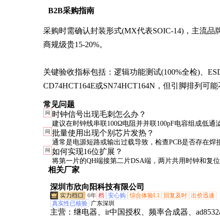
B2B采购指南
采购时需确认封装形式(MX代表SOIC-14)，主流品牌
商规级贵15-20%。

关键验收指标包括：逻辑功能测试(100%全检)、E
CD74HCT164E或SN74HCT164N，但引脚排列
常见问题
问
时钟信号出现毛刺怎么办？
建议在时钟线串联100Ω电阻并并联100pF电容组成低通
问
批量使用出现个别芯片发热？
时避免与高频信号平行走线。严重时可改用施密特触发
通常是电源短路或输出过载导致，检查PCB是否存在焊
问
如何实现16位扩展？
钟。
常工作时芯片表面温升不应超过20℃(@25℃环境)。
将第一片的QH端接第二片DSA端，两片共用时钟和复
相关厂家
意级联延迟，总时钟频率需按芯片数量相应降低。
深圳市欣向阳科技有限公司
6年
档
安心购
综合体验L1
回复及时
出价迅速
真实性已核验
广东深圳
主营：
继电器、ir中国授权、频率合成器、ad8532