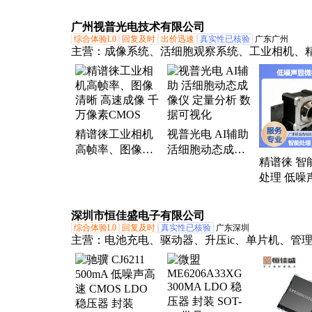
QFN10L 高速
速 四路 SP
10TLI 64K*16高
CMOS双模拟
CMOS模
广州视普光电技术有限公司
速CMOS静态
SPDT单刀双掷
原装现货 
综合体验L0
回复及时
出价迅速
真实性已核验
广东广州
RAM
全新现货
器件配单
主营：
成像系统、活细胞观察系统、工业相机、
高速工业相机、显微镜配件、显微镜摄像头、工
偏振相机、多偏振相机、精谱徕工业相机、多孔
分析仪、荧光活细胞成像系统、动植物观察分析
业级背照式相机、动植物细胞分析仪、活细胞分
精谱徕工业相机
视普光电 AI辅助
数字切片扫描仪、荧光显微镜系统、OEM工业相
高帧率、图像清
活细胞动态成像
细胞成像仪、细胞观察分析仪、细胞培养显微观
精谱徕 智
晰 高速成像 千万
仪 定量分析 数据
字显微镜成像系统
处理 低噪
像素CMOS
可视化
相机 适配
景 高清细
深圳市恒佳盛电子有限公司
综合体验L0
回复及时
真实性已核验
广东深圳
主营：
电池充电、驱动器、升压ic、单片机、管
电源管理、恒压变压器、稳压器芯片、电源控制
盟代理、富满代理、泉芯代理、降压ic