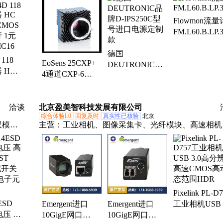
z放大器、
器、压力测试仪、高压发生器、方程式电机、汽车控
z放大器、
开发、6dr5020-0ng03-0aa0、标准光源灯管
Flowmon流量
z放大
FM.L60.B.LP.
6jr通用
7brmz
德国
 118
EoSens 25CXP+
DEUTRONIC品
 HC
4通道CXP-6
gsz精密
牌D-IPS250C型
MOS
CoaXPress 高速
号进口电源定制
 1元
CMOS工业相机
款
C16
洽谈
北京盈美智科技发展有限公司
综合体验L0
回复及时
真实性已核验
北京
双模拟
主营：
工业相机、图像采集卡、光纤模块、高速相机
、场效应
科研相机、图像仿真卡、光纤适配器、光纤延长器、
片、红
你工业相机、迷你图像采集卡、迷你采集卡、CXP中
放大
器、CXP采集卡、CL采集卡、CXP光纤适配器、偏
机、短波红外相机、科学级相机、显微镜相机、近红
相机、微型工业相机、双目相机、深度相机、3D相
Pixelink PL-D
嵌入式图像采集卡
ESD
Emergent进口
Emergent进口
工业相机USB 3
电压 高
10GigE网口
10GigE网口
高分辨率高速