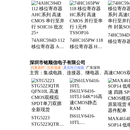
器、ad828arz放大器、ad829jrz放大器、ad818ar
ad8031arz放大器、ad8058arz放大器、ad8532ar
ad8001arz放大器、ad8307arz放大器、ad8651arm
器、ad8099ardz放大器、ad8534aruz放大器、ad70
运放、op42gsz精密运放、op90gpz通用运放、ad841
74HC594D
放大器、op07csz精密运放、ad712jrz精密运放、
74AHC594D 112
74HC165PW 118
移位寄存器
hmc326ms8ge放大器、op490gsz通用运放、op162
移位寄存器 AHC
移位寄存器 HC
系列 高速C
运放、ad848jrz通用运放
系列 高速CMOS
系列 高速CMOS
串行至并行
串行至并行
并行至串行 1元
件 封装SOI
深圳市铭顺信电子有限公司
SOIC16 批次25+
件 TSSOP16
回复及时
出价迅速
真实性已核验
广东深圳
主营：
集成电路、连接器、继电器、高速CMOS
SPDT、保险丝、存储器、传感器、光电耦合器
管、模数转换器、8位微控制器、步进电机驱动芯
外遥控接收头、固态继电器、定向耦合器、运算
器、加速度传感器、板对板连接器、内存芯片
IS61LV6416-
STG5223
MAX4614
10TL
STG5223QTR
SOP14 低
IS61LV6416-