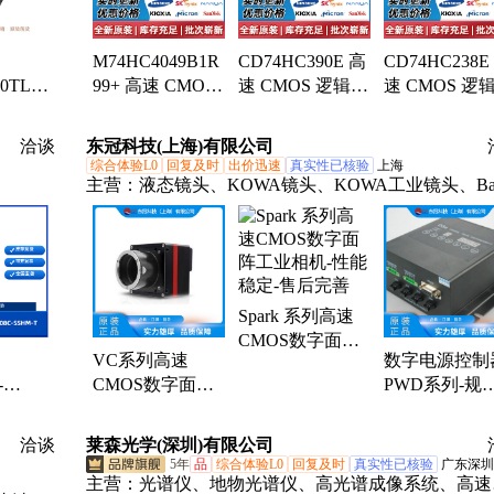
M74HC4049B1R
CD74HC390E 高
CD74HC238E
0TL
99+ 高速 CMOS
速 CMOS 逻辑双
速 CMOS 逻辑
 N-
六通道 缓冲器 通
路十进制纹波计
至 8 线路解码
装
孔 全新 ST意法
数器 TI德州仪器
多路解复用器 TI
洽谈
东冠科技(上海)有限公司
 批次
DIP-16
DIP-16
综合体验L0
回复及时
出价迅速
真实性已核验
上海
主营：
液态镜头、KOWA镜头、KOWA工业镜头、Basl
相机、巴斯勒相机、背光源、超高亮点光源、环形光
源、机器视觉光源、条形光源、同轴光源、超高亮线
源、线光源、高均匀条形光源
Spark 系列高速
CMOS数字面阵
VC系列高速
数字电源控制
工业相机-性能稳
-
CMOS数字面阵
PWD系列-规
定-售后完善
封装
工业相机-性能稳
齐全-专业品质
C
定-售后完善
售后完善-诚
洽谈
莱森光学(深圳)有限公司
PROM
营
5年
品
综合体验L0
回复及时
真实性已核验
广东深圳
主营：
光谱仪、地物光谱仪、高光谱成像系统、高速