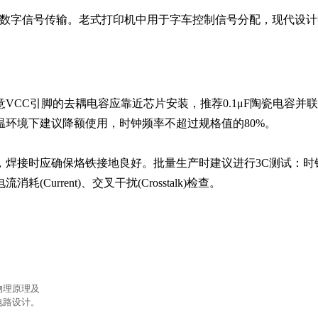
式数字信号传输。老式打印机中用于字车控制信号分配，现代设计
VCC引脚的去耦电容应靠近芯片安装，推荐0.1μF陶瓷电容并联1
温环境下建议降额使用，时钟频率不超过规格值的80%。

，焊接时应确保烙铁接地良好。批量生产时建议进行3C测试：时
电流消耗(Current)、交叉干扰(Crosstalk)检查。
物理原理及
电路设计。