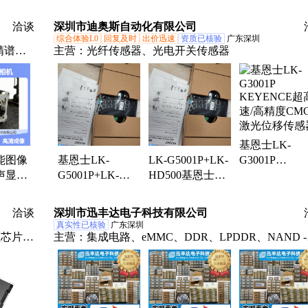
ST
CMOS高速工业
CMOS高速工业
CMOS高动态
拟开关
相机HE-2800-S
相机HE-2000-S
围HDR
洽谈
深圳市迪奥斯自动化有限公司
电子元
综合体验L0
回复及时
出价迅速
资质已核验
广东深圳
精谱徕
主营：
光纤传感器、光电开关传感器
业级多
板培养
仪、工
析仪、
机、活
基恩士LK-
察、数
能图像
基恩士LK-
LK-G5001P+LK-
G3001P
声显微
G5001P+LK-
HD500基恩士
KEYENCE超
多种场
HD500/KEYENCE
KEYENCE超高
速/高精度CM
节呈现
超高速/CMOS激
速/CMOS激光位
激光位移传感
洽谈
深圳市迅丰达电子科技有限公司
光位移传感器
移传感器
真实性已核验
广东深圳
理芯片、
主营：
集成电路、eMMC、DDR、LPDDR、NAND -
器、微
FLASH、动态随机存取、闪存、存储器、多芯片封
EMCP、嵌入式多媒体卡