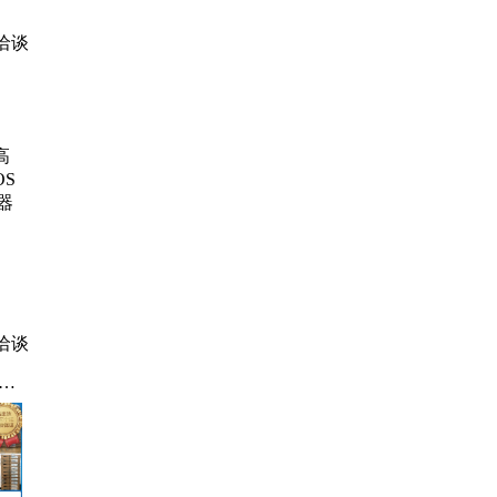
范
洽谈
高
OS
器
洽谈
装