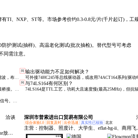
有TI、NXP、ST等。市场参考价约0.3-0.8元/片(千片起订)，工
SD防护测试(抽样)、高温老化测试(批次抽检)。替代型号可考虑
可能不同需注意。
问
输出驱动能力不足如何解决？
滤波，布线
可外接74HC245等总线驱动器，或改用74ACT164系列(驱
问
与74LS164有何区别？
器整形时
24mA)。LED驱动时建议每路串联150Ω限流电阻。
接桥接。正
74LS164是TTL工艺，功耗大且速度慢(最高25MHz)，但抗
力稍强。HCT164在各方面性能更优，是推荐替代型号。
位信号。注
洽谈
深圳市普索进出口贸易有限公司
综合体验L0
回复及时
出价迅速
真实性已核验
北京
主营：
控制器、照度计、大学生、eflat-hg-ii、商用飞
ar放大
机、气动阀门、真空成型机、手持验光计、转速传感