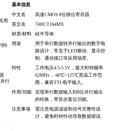
基本信息
中文名
高速CMOS 8位移位寄存器
其用
英文名
74HCT164MX
材质/材料
硅半导体
用途
用于串行数据转并行输出的数字电
列特
路设计，常见于LED驱动、显示控
制、通信接口等应用场景。
特性
工作电压4.5-5.5V，最大时钟频率
62MHz，-40℃~125℃宽温工作范
围，兼容TTL电平输入。
作用/功能
实现串行数据输入到8位并行输出
的转换，带异步复位功能。
注意事项
需注意电源滤波和信号完整性设
计，避免时钟抖动导致数据错误。
司