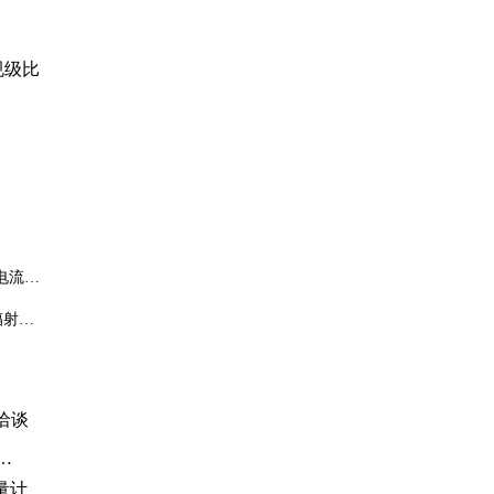
规级比
动电流达
辐射能
洽谈