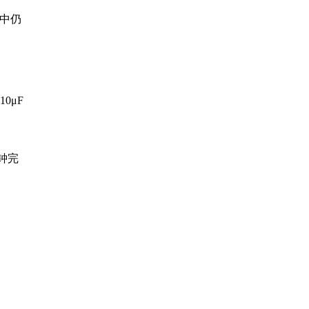
中仍
0μF
钟完