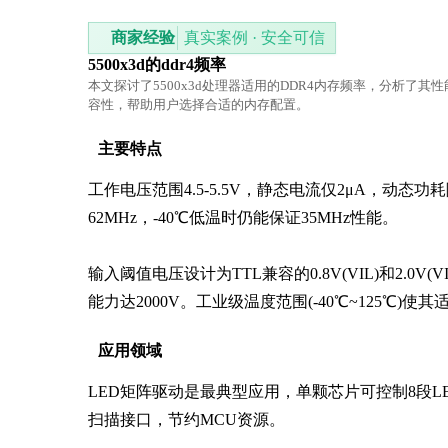
商家经验
真实案例 · 安全可信
5500x3d的ddr4频率
本文探讨了5500x3d处理器适用的DDR4内存频率，分析了其
容性，帮助用户选择合适的内存配置。
主要特点
工作电压范围4.5-5.5V，静态电流仅2μA，动
62MHz，-40℃低温时仍能保证35MHz性能。

输入阈值电压设计为TTL兼容的0.8V(VIL)和2.
能力达2000V。工业级温度范围(-40℃~125℃)使
应用领域
LED矩阵驱动是最典型应用，单颗芯片可控制8段L
扫描接口，节约MCU资源。
