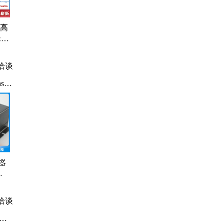
 高
 3
器
洽谈
er
光
器
格
-
信经
洽谈
光