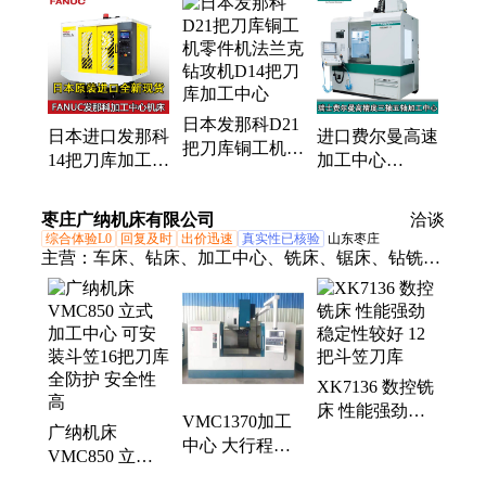
系列机床、YASDA加工中心、雅思达机床、发那科
模具机、发那科小黄机、法兰克模具机、yasda机床、
节电节能设备、节电设备、变压器节电装置、节电设
备厂家、多主轴车铣复合加工中心、转台式复合cnc
日本发那科D21
机床、多工位组合加工中心、多工位多主轴车铣复合
日本进口发那科
进口费尔曼高速
把刀库铜工机零
CNC机床、多轴车铣复合CNC机床、六十轴车铣复合
14把刀库加工中
加工中心
件机法兰克钻攻
CNC机床、转盘式多方向加工机、多主轴多工位车铣
心d21MIB法兰
fehlmannVERSA®645
机D14把刀库加
复合加工中心、转台式多工位组合机床、发那科
克钻攻机
瑞士五轴联动数
枣庄广纳机床有限公司
工中心
洽谈
FANUC零件机
控机床
D54C加工中心D74零件机
综合体验L0
回复及时
出价迅速
真实性已核验
山东枣庄
主营：
车床、钻床、加工中心、铣床、锯床、钻铣
床、牛头刨床
XK7136 数控铣
床 性能强劲稳
VMC1370加工
广纳机床
定性较好 12把
中心 大行程
VMC850 立式
斗笠刀库
CNC24把圆盘
加工中心 可安