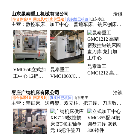
机床轴承 刀库
轴承 NNU4924
系统设备 聚元
系统设备 聚元
刀库系统设备
轴承
山东昆泰重工机械有限公司
洽谈
轴承
综合体验L0
回复及时
出价迅速
真实性已核验
山东枣庄
主营：
数控车床、加工中心、普通车床、铣床刨床、
金属带锯床、牛头刨床、滚齿机、龙门铣床
昆泰重工
VMC650立式加
昆泰重工
GMC1212 高精
工中心 12把斗
VMC1060加工
密数控钻铣床圆
笠刀库 优质钣
中心24把圆盘刀
盘刀库 龙门加
金 三轴线轨
库 重型开粗切
枣庄广纳机床有限公司
工中心
洽谈
削
综合体验L0
回复及时
真实性已核验
山东枣庄
主营：
带锯床、送料架、双立柱、把刀库、刀库数
控、中心刀库、分度头、摇臂钻、第四轴、数控车、
钻铣床、万能铣、中心数控、炮塔铣床、双柱锯床、
角度锯床、机械摇臂、马鞍车床、强力铣床、数控钻
床、铣床数控、四轴数控、钢筋锯床、普通车床、中