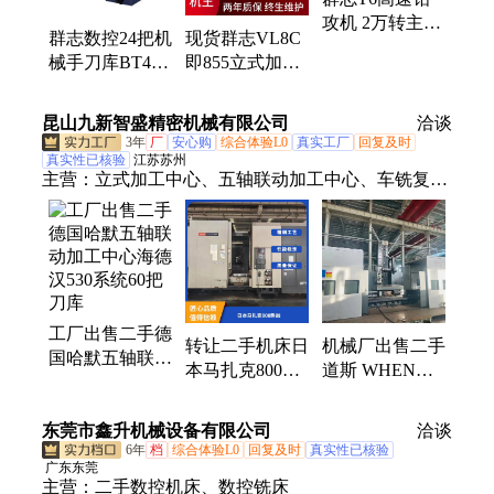
攻机 2万转主轴
群志数控24把机
现货群志VL8C
21把刀库(High
械手刀库BT40
即855立式加工
speed drilling
主轴重型机移动
中心10000转主
machine)
VL855立式加工
轴24把刀库
昆山九新智盛精密机械有限公司
洽谈
中心ZHD
3年
厂
安心购
综合体验L0
真实工厂
回复及时
真实性已核验
江苏苏州
主营：
立式加工中心、五轴联动加工中心、车铣复合
加工中心、磨床、龙门、钻攻中心、卧式加工中心、
数控车床、火花机、慢走丝、精雕机、模具高速机、
三坐标、走心机、二手机床、五轴加工中心、进口机
床、二手设备
工厂出售二手德
转让二手机床日
机械厂出售二手
国哈默五轴联动
本马‬扎克800卧
道斯 WHEN
加工中心海德汉
加60把刀库
130Q镗铣床加
530系统60把刀
BT50刀柄新机
工中心刀臂式刀
东莞市鑫升机械设备有限公司
库
洽谈
品质
库
6年
档
综合体验L0
回复及时
真实性已核验
广东东莞
主营：
二手数控机床、数控铣床