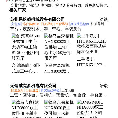
刀库的日常维护有哪些要点？
键的选购指标。
定期润滑、清洁刀库内部、检查刀具夹持力、避免超负荷运行
相关厂家
是日常维护的核心内容。
苏州易玖盛机械设备有限公司
洽谈
安心购
综合体验L0
回复及时
出价迅速
真实性已核验
江苏苏州
主营：
数控机床、加工中心、车铣复合
二手汉 川
HTCK6511X213
台 湾高峰500卧
德马吉森精机
数控双面卧式镗
式加工中心 大
NHX8000双工
床在位出售
功率电主轴
位卧加 主轴中
BT50 60把刀伺
心出水 60把伺
无锡威克多机电有限公司
洽谈
服刀库
服刀库
回复及时
出价迅速
真实性已核验
江苏无锡
主营：
回转台、智精机、珩齿机、刨台镗、导轨磨、
光栅尺、兄弟机、连续炉、减速机、测量仪、摇篮
机、主电机、触摸屏、数控铣、三代机、动力头、
500卧加、剃齿机、龙门铣、曲轴磨、五轴机、真空