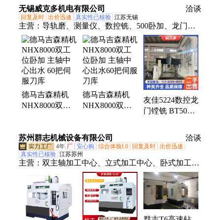
托盘表面到主轴
1400，Y轴，
无锡威克多机电有限公司
洽谈
中心的距离
1200，Z轴1350
回复及时
出价迅速
真实性已核验
江苏无锡
100-1300 工作
托盘表面到主轴
主营：
导轨磨、测量仪、数控铣、500卧加、龙门
面800x800最大
中心的距离
铣、曲轴磨、fpt镗铣、喷丸机、走心机、慢走丝、注
装载重量 2200
100-1300 工作
塑机、机器人、测长仪、平面磨、精雕机、磨齿机、
B轴最小分度角
面800x800最大
二手铁、三坐标、落地镗、清洗机、留车铣、显示
1° 最大工件回
装载重量 2200
屏、镗铣床、倒棱机、光谱仪
转直径 1450 最
B轴最小分度角
大工件高度
0.001 最大工件
德马吉森精机
德马吉森精机
1450 BT50 主
友佳5224数控龙
回转直径 1450
NHX8000双工
NHX8000双工
轴，最大转速
门镗铣 BT50齿
最大工件高度
位卧加 主轴中
位卧加 主轴中
10000 主轴中心
轮主轴 二手转
1450 BT50 主
心出水 60把伺
心出水60把伺服
出水，60把伺服
让
轴，最大转速
苏州群志机械设备有限公司
服刀库
刀库
洽谈
刀库
10000 主轴中心
4年
厂
安心购
综合体验L0
回复及时
出价迅速
出水60把伺服刀
真实性已核验
江苏苏州
主营：
双主轴加工中心、立式加工中心、卧式加工中
库！ 山西临汾
心、加高立柱钻攻机
洪洞工厂在位出
售！
群志T6高速钻