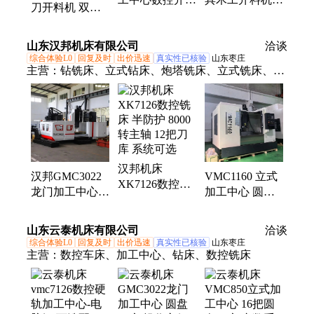
刀开料机 双机
机全屋定制家具
容量刀库1328板
头同时加工 12
生产线大容量刀
式家具生产线设
把刀库直排加工
山东汉邦机床有限公司
库
备
洽谈
中心 蓝象
综合体验L0
回复及时
出价迅速
真实性已核验
山东枣庄
主营：
钻铣床、立式钻床、炮塔铣床、立式铣床、数
控车床、摇臂钻床、卧式车床、普通车床、卧式铣
床、金属带锯床、升降台铣床
汉邦机床
汉邦GMC3022
VMC1160 立式
XK7126数控铣
龙门加工中心
加工中心 圆盘
床 半防护 8000
cnc 重切削 圆盘
刀库24把 自动
转主轴 12把刀
刀库 可选配
排屑系统
山东云泰机床有限公司
库 系统可选
洽谈
综合体验L0
回复及时
出价迅速
真实性已核验
山东枣庄
主营：
数控车床、加工中心、钻床、数控铣床