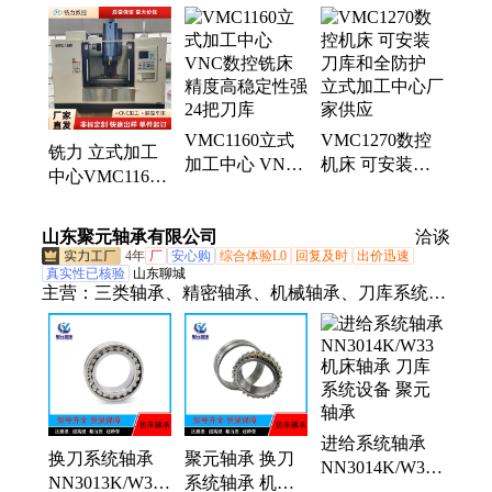
床、炮塔铣床、金属设备、切削机床、马鞍车床、数
控钻床、旋转铣床、钻铣机床、卧式刨床、数控铣
床、钢筋锯床、金属车削、刨削机床、自动齿轮、牛
头刨床、回转车床、深孔钻床、床身铣床、金属工
件、卧式车床、数控机床
VMC1160立式
VMC1270数控
铣力 立式加工
加工中心 VNC
机床 可安装刀
中心VMC1160
数控铣床 精度
库和全防护 立
24把圆盘刀库
高稳定性强 24
式加工中心厂家
精度高 支持定
山东聚元轴承有限公司
把刀库
供应
洽谈
制
4年
厂
安心购
综合体验L0
回复及时
出价迅速
真实性已核验
山东聊城
主营：
三类轴承、精密轴承、机械轴承、刀库系统设
备、滚子轴承、球面轴承、针刺机轴承、耐高温轴
承、减速机轴承、高载荷轴承、采煤机轴承、振动筛
轴承、搅拌车轴承、轧钢机轴承、起重机轴承、减速
装置轴承、铁路车辆轴承、调心滚子轴承、深沟球轴
承、调心球轴承、圆锥滚子轴承、推力球轴承、外球
进给系统轴承
面轴承、角接触球轴承、圆柱滚子轴承、薄壁轴承
换刀系统轴承
聚元轴承 换刀
NN3014K/W33
NN3013K/W33
系统轴承 机床
机床轴承 刀库