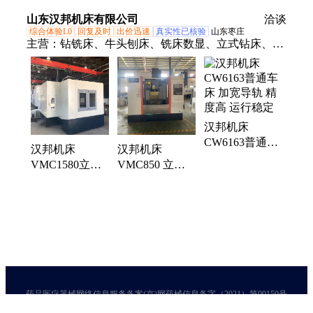
刀库 广纳机床
装斗笠16把刀库
山东汉邦机床有限公司
洽谈
全防护 安全性
综合体验L0
回复及时
出价迅速
真实性已核验
山东枣庄
高
主营：
钻铣床、牛头刨床、铣床数显、立式钻床、炮
塔铣床、数控铣床、数控锯床、数控车床、摇臂钻
床、卧式车床、铣床高速、普通车床、卧式铣床、马
鞍床车、金属带锯床、液压摇臂钻、升降台铣床、十
字工作台
汉邦机床
CW6163普通车
汉邦机床
汉邦机床
床 加宽导轨 精
VMC1580立式
VMC850 立式
度高 运行稳定
汉邦机床圆盘24
加工中心 圆盘
把刀库 精度高
24把刀库 BT40
主轴单元
药品医疗器械网络信息服务备案(京)网药械信息备字（2021）第00159号