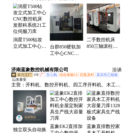
二手数控机床
润星T500钻攻
850三轴滚柱线
立式加工中心
台群850硬轨加
轨CNC加工中
CNC数控机床
工中心CNC二
心三菱M80系统
发那科系统21工
手数控机床圆盘
刀臂式刀库
位伺服刀库
刀臂式刀库三菱
济南蓝象数控机械有限公司
洽谈
m70系统
6年
厂
安心购
综合体验L0
回复及时
真实性已核验
山东泰安
主营：
开料机、数控开料机、四工序开料机、木工开
料机、全自动封边机、数控六面钻
蓝象EK2直排加
蓝象直排数控家
独立双头自动换
工中心数控开料
具木工开料机大