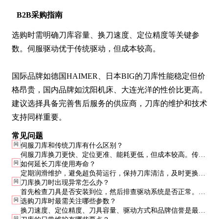
B2B采购指南
选购时需明确刀库容量、换刀速度、定位精度等关键参
数。伺服驱动优于传统驱动，但成本较高。

国际品牌如德国HAIMER、日本BIG的刀库性能稳定但价
格昂贵，国内品牌如沈阳机床、大连光洋的性价比更高。
建议选择具备完善售后服务的供应商，刀库的维护和技术
支持同样重要。
常见问题
问
伺服刀库和传统刀库有什么区别？
伺服刀库换刀更快、定位更准、能耗更低，但成本较高。传统
问
如何延长刀库使用寿命？
刀库价格低但性能较差，适合预算有限的场合。
定期润滑维护，避免超负荷运行，保持刀库清洁，及时更换磨
问
刀库换刀时出现异常怎么办？
损部件。
首先检查刀具是否安装到位，然后排查驱动系统是否正常。如
问
选购刀库时最需关注哪些参数？
无法解决，应及时联系售后服务。
换刀速度、定位精度、刀具容量、驱动方式和品牌信誉是最关
问