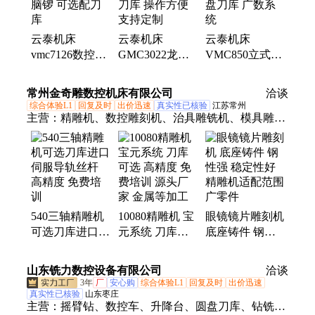
云泰机床
云泰机床
云泰机床
vmc7126数控硬
GMC3022龙门
VMC850立式加
轨加工中心-电
加工中心 圆盘
工中心 16把圆
脑锣 可选配刀
刀库 操作方便
盘刀库 广数系
常州金奇雕数控机床有限公司
洽谈
库
支持定制
统
综合体验L1
回复及时
出价迅速
真实性已核验
江苏常州
主营：
精雕机、数控雕刻机、治具雕铣机、模具雕铣
机、花辊雕刻机、辊雕机
540三轴精雕机
10080精雕机 宝
眼镜镜片雕刻机
可选刀库进口伺
元系统 刀库可
底座铸件 钢性
服导轨丝杆 高
选 高精度 免费
强 稳定性好精
精度 免费培训
培训 源头厂家
雕机适配范围广
山东铣力数控设备有限公司
洽谈
金属等加工
零件
3年
厂
安心购
综合体验L1
回复及时
出价迅速
真实性已核验
山东枣庄
主营：
摇臂钻、数控车、升降台、圆盘刀库、钻铣