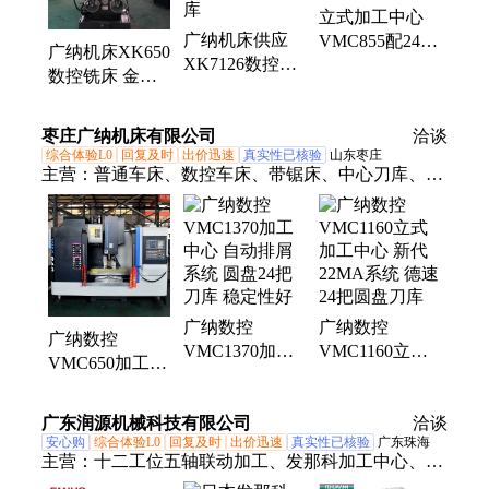
立式加工中心
捷摇臂
广纳机床供应
VMC855配24把
广纳机床XK650
XK7126数控铣
圆盘刀库 灰铁
数控铣床 金属
床 BT40主轴单
300铸件
切削16把斗笠刀
元 16把斗笠刀
库 操作简单
枣庄广纳机床有限公司
库
洽谈
综合体验L0
回复及时
出价迅速
真实性已核验
山东枣庄
主营：
普通车床、数控车床、带锯床、中心刀库、铣
床x62、摇臂钻床、牛头刨床、双立柱、摇臂钻、第
四轴、数控车、钻铣床、炮塔铣床、锯床钢筋、马鞍
车床、国标铣床、数控钻床、钻床西菱、广纳车床、
加工中心、锯床
广纳数控
广纳数控
广纳数控
VMC1370加工
VMC1160立式
VMC650加工中
中心 自动排屑
加工中心 新代
心 全自动数控
系统 圆盘24把
22MA系统 德速
加工中心 16把
广东润源机械科技有限公司
刀库 稳定性好
24把圆盘刀库
洽谈
圆盘刀库
安心购
综合体验L0
回复及时
出价迅速
真实性已核验
广东珠海
主营：
十二工位五轴联动加工、发那科加工中心、雅
士达加工中心、发那科14把刀加工中心、发那科DC