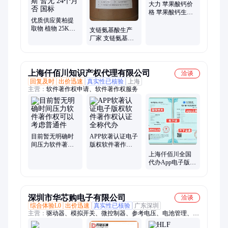
大力 苹果酸钙价
格 苹果酸钙生产
优质供应黄柏提
厂家
取物 植物 25KG/
支链氨基酸生产
箱 麦诺斯 暂无 24
厂家 支链氨基酸
个月 否 国标
作用 支链氨基酸
价格 大力 量大从
优
上海仟佰川知识产权代理有限公司
洽谈
回复及时
出价迅速
真实性已核验
上海
主营：
软件著作权申请、软件著作权服务
目前暂无明确时
APP软著认证电子
间压力软件著作
版权软件著作权
权可以考虑普通
认证 全称代办
上海仟佰川全国
件
代办App电子版权
证书，保障版权
归属
深圳市华芯购电子有限公司
洽谈
综合体验L0
出价迅速
真实性已核验
广东深圳
主营：
驱动器、模拟开关、微控制器、参考电压、电池管理、视
频开关ic、仪表放大器、音频放大器、开关稳压器、数字隔离