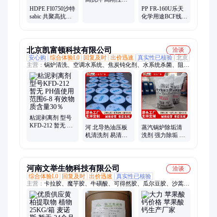
HDPE 颗粒 薄膜
HDPE FI0750沙特
PP FR-160U乐天
暂无
sabic 共聚高抗冲
化学用途BCF线无
高刚性 暂无 食品
纺布细丝短纤维
包装薄膜
北京凯富顿科技有限公司
洽谈
安心购
综合体验L0
回复及时
出价迅速
真实性已核验
北京
主营：
锅炉清洗、空调水系统、焦炭钝化剂、水系统杀菌、阻垢
分散剂、洗涤高温水、粉尘抑制剂、脱硫增效剂、在线清洗剂、
氧化除藻剂、杀菌灭藻剂、水系统管道、无二氧化氯、空调冷凝
器、金属表面油污、清除附着藻类、烟气湿法脱硫、高电导反渗
透、通风系统清洗、空调风机盘管、导热油炉清洗、玻璃鳞片胶
泥、烟气脱硫脱硝、锅炉除垢除锈、填料水垢清洗
粘泥剥离剂 型号
KFD-212 暂无 PH
河 北导热油压板
蒸汽锅炉除垢清
值使用范围6-8 有
机清洗剂 易清洗
洗剂 强力除垢 安
效物质含量30％
在线积碳清剂 广
全强力除垢剂 全
泛应用 凯富顿
新配方 凯富顿
河南文举生物科技有限公司
洽谈
综合体验L0
回复及时
出价迅速
真实性已核验
主营：
卡拉胶、魔芋胶、牛磺酸、可得然胶、瓜尔豆胶、沙蒿子
胶、海藻酸钠、纳他酶素、食用明胶、聚丙烯酸钠、甲基纤维
素、酪蛋白酸钠、普鲁兰多糖、乳酸链球菌素、食品级黄原胶