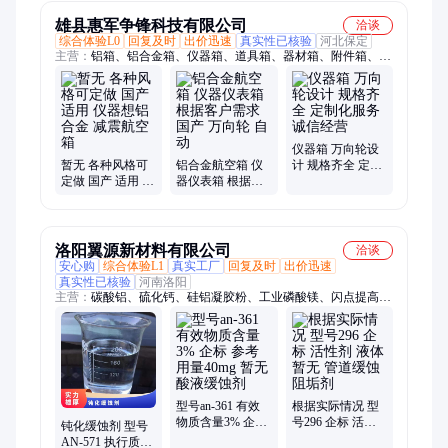
雄县惠军争锋科技有限公司
洽谈
综合体验L0
回复及时
出价迅速
真实性已核验
河北保定
主营：
铝箱、铝合金箱、仪器箱、道具箱、器材箱、附件箱、收
纳箱、航空箱、工具箱、电子仪表箱、实验仪器包装箱、消防器
材箱、指挥作业箱、侦查作业箱、勘测仪器包装箱、仪器仪表
箱、乐器包装箱、舞台道具箱、服装道具箱、运输储备箱、通讯
设备箱、五金工具箱、铝合金航空箱、产品展示箱、物资器材箱
仪器箱 万向轮设
暂无 各种风格可
铝合金航空箱 仪
计 规格齐全 定制
定做 国产 适用 仪
器仪表箱 根据客
化服务 诚信经营
器想铝合金 减震
户需求 国产 万向
航空箱
轮 自动
洛阳翼源新材料有限公司
洽谈
安心购
综合体验L1
真实工厂
回复及时
出价迅速
真实性已核验
河南洛阳
主营：
碳酸铝、硫化钙、硅铝凝胶粉、工业磷酸镁、闪点提高
剂、表面活性剂、耐火材料、水处理原材料
型号an-361 有效
根据实际情况 型
物质含量3% 企标
号296 企标 活性
钝化缓蚀剂 型号
参考用量40mg 暂
剂 液体 暂无 管道
AN-571 执行质量