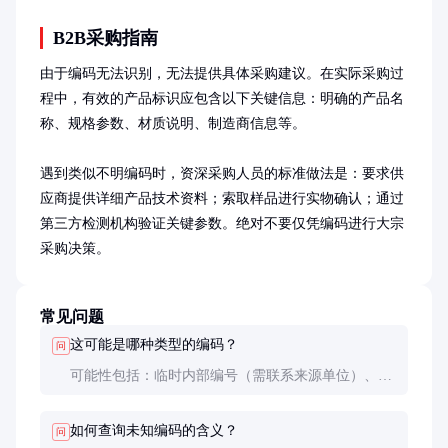
B2B采购指南
由于编码无法识别，无法提供具体采购建议。在实际采购过
程中，有效的产品标识应包含以下关键信息：明确的产品名
称、规格参数、材质说明、制造商信息等。

遇到类似不明编码时，资深采购人员的标准做法是：要求供
应商提供详细产品技术资料；索取样品进行实物确认；通过
第三方检测机构验证关键参数。绝对不要仅凭编码进行大宗
采购决策。
常见问题
这可能是哪种类型的编码？
问
可能性包括：临时内部编号（需联系来源单位）、输
入错误（检查字符顺序）、加密内容（需解密密钥）
或随机生成字符串。专业编码通常具有校验位等防错
如何查询未知编码的含义？
问
设计。