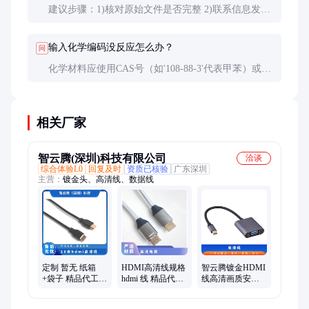
建议步骤：1)核对原始文件是否完整 2)联系信息发布
方 3)在行业标准数据库搜索 4)检查相邻编码的规律性
5)咨询领域专家。系统性编码通常能在厂商官网或行
输入化学编码没反应怎么办？
问
业手册中找到解释。
化学材料应使用CAS号（如'108-88-3'代表甲苯）或分
子式（如'H2SO4'）。确认是否误输其他字符，或尝
试用化学名称查询。常见错误包括混淆字母'I'和数
字'1'。
相关厂家
智云腾(深圳)科技有限公司
洽谈
综合体验L0
回复及时
资质已核验
广东深圳
主营：
镀金头、高清线、数据线
定制 暂无 纸箱
HDMI高清线规格
智云腾镀金HDMI
+袋子 精品代工
hdmi 线 精品代工
线高清画质安全
增值税 10米hdmi
暂无 定制 纸箱
可靠30米暂无
高清线
+袋子 增值税