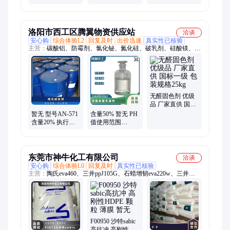
无 酸液缓蚀剂
缓蚀阻垢剂
标准QB 暂无 根据
水质 含量20%
洛阳市西工区腾翼物资供应站
洽谈
安心购
综合体验L2
回复及时
出价迅速
真实性已核验
主营：
碳酸铝、防霉剂、氯化铋、氮化硅、破乳剂、硅酸镁、磷
酸铝、化学试剂、抗静电剂、乙酸乙酯、氢氧化镁、焦磷酸钠、
干燥通风、次磷酸镁、氯化氢乙醇、氯化氢甲醇、聚丙烯酸钾、
闪点提高剂、柴油降凝剂、硫代硫酸铵、聚丙烯酰胺、多聚磷酸
钠、25公斤纸板桶、硫代乙醇酸钠、高分子絮凝剂
无醛固色剂 优级
品 厂家直供 国标
一级 包装规格
暂无 型号AN-571
含量50% 暂无 PH
25kg
含量20% 执行质
值使用范围
量标准QB 根据水
3.0±1.5 型号AN-
质 钝化缓蚀剂
342 空调杀菌灭藻
剂
东莞市神牛化工有限公司
洽谈
安心购
综合体验L0
回复及时
真实性已核验
主营：
陶氏eva460、三井ppJ105G、石蜡增韧eva220w、三井
eva260、热熔级eva250、普瑞曼ppj105g
F00950 沙特sabic
高抗冲 高刚性