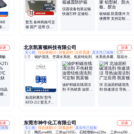
箱、铝合金航空箱、产品展示箱、物资器材箱
仪器设备包装运输
快速打样 定做铝合
收纳箱 防震缓冲 方
金航空箱减震防护
便携带 支持定制 生
MI
暂无 各种风格可定
箱
产厂家 铝型材、防
全可
做 国产 适用 仪器
火板、胶合
想铝合金 减震航空
箱
北京凯富顿科技有限公司
洽谈
洽谈
安心购
综合体验L0
回复及时
出价迅速
真实性已核验
北京
磷酸
主营：
锅炉清洗、空调水系统、焦炭钝化剂、水系统杀菌、阻垢分散
干燥通
剂、洗涤高温水、粉尘抑制剂、脱硫增效剂、在线清洗剂、氧化除藻
提高
剂、杀菌灭藻剂、水系统管道、无二氧化氯、空调冷凝器、金属表面
公斤纸
油污、清除附着藻类、烟气湿法脱硫、高电导反渗透、通风系统清
洗、空调风机盘管、导热油炉清洗、玻璃鳞片胶泥、烟气脱硫脱硝、
锅炉除垢除锈、填料水垢清洗
油炉积碳在线清洁
河 北油泥积碳清洗
 结晶
剂 不伤材质 油管结
剂 快速清洁 导热油
 熔点
焦清洗剂 可定制 凯
清洁剂 广泛应用 凯
粘泥剥离剂 型号
袋 钾氟
富顿
富顿
KFD-212 暂无 PH
值使用范围6-8 有效
物质含量30％
东莞市神牛化工有限公司
洽谈
洽谈
已核验
安心购
综合体验L0
回复及时
真实性已核验
主营：
陶氏eva460、三井ppJ105G、石蜡增韧eva220w、三井eva260、