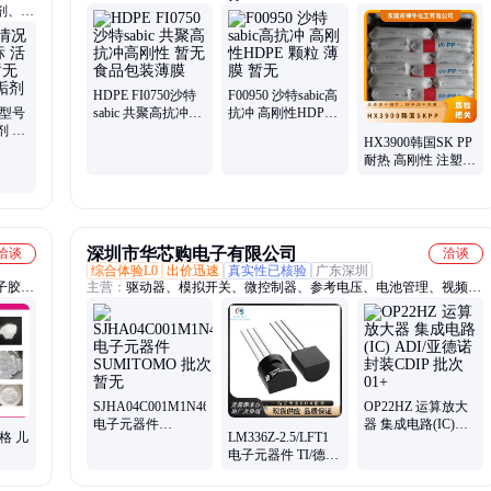
剂、表
热熔级eva250、普瑞曼ppj105g
HDPE FI0750沙特
F00950 沙特sabic高
 型号
sabic 共聚高抗冲高
抗冲 高刚性HDPE
剂 液
刚性 暂无 食品包装
颗粒 薄膜 暂无
HX3900韩国SK PP
缓蚀阻
薄膜
耐热 高刚性 注塑
品牌经销 通用级
140度 标准料
深圳市华芯购电子有限公司
洽谈
洽谈
综合体验L0
出价迅速
真实性已核验
广东深圳
子胶、
主营：
驱动器、模拟开关、微控制器、参考电压、电池管理、视频开
酪蛋白
关ic、仪表放大器、音频放大器、开关稳压器、数字隔离器、精密放
大器、运算放大器、点火控制器、开关控制器、可编程门阵列、接口
集成电路、电容电阻
SJHA04C001M1N46
OP22HZ 运算放大
电子元器件
器 集成电路(IC)
格 儿
LM336Z-2.5/LFT1
SUMITOMO 批次
ADI/亚德诺 封装
电子元器件 TI/德州
暂无
CDIP 批次01+
仪器 封装TO-
92(LP)|3 批号2221+