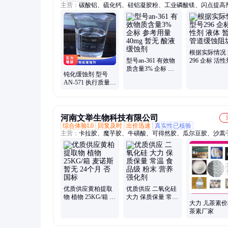
主营：
碳酸铝、硫化钙、硅铝凝胶粉、工业磷酸镁、闪点提高
面活性剂、耐火材料、水处理原材料
根据实际情况
型号an-361 有效物
296 企标 活性
质含量3% 企标 参
体 暂无 管道
钝化缓蚀剂 型号
考用量40mg 暂无
垢剂
AN-571 执行质量标
酸液缓蚀剂
准QB 暂无 根据水
质 含量20%
河南文举生物科技有限公司
综合体验L0
回复及时
出价迅速
真实性已核验
主营：
卡拉胶、魔芋胶、牛磺酸、可得然胶、瓜尔豆胶、沙蒿
海藻酸钠、纳他酶素、食用明胶、聚丙烯酸钠、甲基纤维素、
酸钠、普鲁兰多糖、乳酸链球菌素、食品级黄原胶
优质供应黄柏提取
优质供应 二氧化硅
物 植物 25KG/箱 麦
大力 保质保量 常温
大力 儿茶素价
诺斯 暂无 24个月
食品级 粉末 营养强
茶素厂家
否 国标
化剂