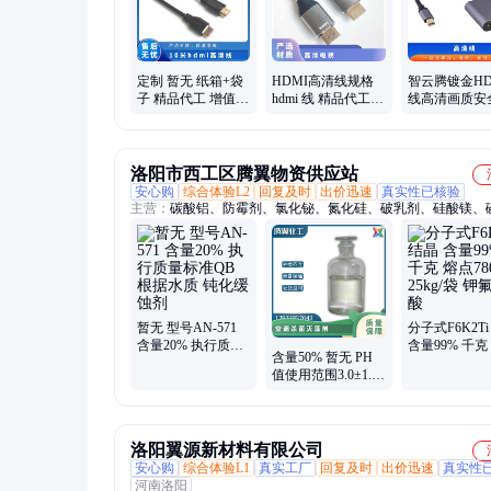
定制 暂无 纸箱+袋
HDMI高清线规格
智云腾镀金HD
子 精品代工 增值税
hdmi 线 精品代工
线高清画质安
10米hdmi高清线
暂无 定制 纸箱+袋
靠30米暂无
子 增值税
洛阳市西工区腾翼物资供应站
安心购
综合体验L2
回复及时
出价迅速
真实性已核验
主营：
碳酸铝、防霉剂、氯化铋、氮化硅、破乳剂、硅酸镁、
铝、化学试剂、抗静电剂、乙酸乙酯、氢氧化镁、焦磷酸钠、
风、次磷酸镁、氯化氢乙醇、氯化氢甲醇、聚丙烯酸钾、闪点
剂、柴油降凝剂、硫代硫酸铵、聚丙烯酰胺、多聚磷酸钠、25
板桶、硫代乙醇酸钠、高分子絮凝剂
暂无 型号AN-571
分子式F6K2Ti
含量20% 执行质量
含量99% 千克
含量50% 暂无 PH
标准QB 根据水质
780℃ 25kg/
值使用范围3.0±1.5
钝化缓蚀剂
钛酸
型号AN-342 空调杀
菌灭藻剂
洛阳翼源新材料有限公司
安心购
综合体验L1
真实工厂
回复及时
出价迅速
真实性
河南洛阳