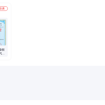
洽谈
业软
代码
有效