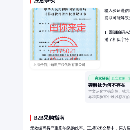
注意事项
输入验证是信
提取可能导致
1. 回溯编码
淆了相似字符
上海仟佰川知识产权代理有限公司
商家经验
真实案例 ·
碳酸钛为何不存在
本文从化学稳定性、钛元
界和实验室中难以存在的
B2B采购指南
无效编码将严重影响采购效率。正规B2B交易中，买方应