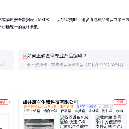
或物质安全数据表（MSDS）。大宗采购时，建议通过样品确认或第三
于明确统一的规格参数。
如何正确查询专业产品编码？
问
；3）
分三步操作：首先确认编码类型（如化学品的CAS号含3
系编码
组数字），其次使用权威数据库（如ChemSpider），最后
交叉验证供应商提供的技术参数。
雄县惠军争锋科技有限公司
洽谈
洽谈
综合体验L0
回复及时
出价迅速
真实性已核验
河北保定
主营：
铝箱、铝合金箱、仪器箱、道具箱、器材箱、附件箱、收纳
箱、航空箱、工具箱、电子仪表箱、实验仪器包装箱、消防器材箱、
指挥作业箱、侦查作业箱、勘测仪器包装箱、仪器仪表箱、乐器包装
箱、舞台道具箱、服装道具箱、运输储备箱、通讯设备箱、五金工具