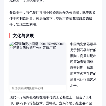
品档次，又具纪念意义。

餐饮业中，特色餐厅常用小陶瓷酒瓶作为分酒器，既美观又
便于控制饮用量。家居场景下，空瓶可作插花器或装饰摆
件，实现二次利用。
文化与发展
中国陶瓷酒器最早
见于新石器时代的
黑陶，商周时期出
现原始青瓷酒尊。
唐宋时期，越窑、
邢窑等名窑生产的
酒具已达很高艺术
水平。

景德镇莱伊陶瓷有限公司
现代一斤装陶瓷酒瓶在继承传统工艺基础上，融合了3D打
印、数码印花等新技术。景德镇、宜兴等地仍是主要产区，