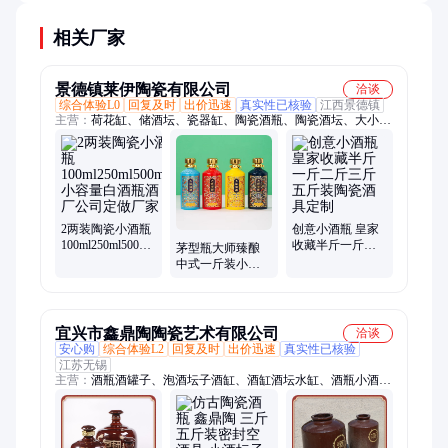
相关厂家
景德镇莱伊陶瓷有限公司
洽谈
综合体验L0
回复及时
出价迅速
真实性已核验
江西景德镇
主营：
荷花缸、储酒坛、瓷器缸、陶瓷酒瓶、陶瓷酒坛、大小容
量酒瓶定做、陶瓷盆、小酒瓶、陶瓷缸、陶瓷瓶、陶瓷画、陶瓷
罐、储酒罐、定制缸、藏酒瓶、骨灰盒、空酒瓶、存酒缸、酒坛
子、泡酒罐、白酒瓶、大口缸、瓷酒具
2两装陶瓷小酒瓶
创意小酒瓶 皇家
100ml250ml500ml
收藏半斤一斤二
茅型瓶大师臻酿
小容量白酒瓶酒
斤三斤五斤装陶
中式一斤装小酒
厂公司定做厂家
瓷酒具定制
瓶 高温颜色釉陶
瓷酒具500ml定制
宜兴市鑫鼎陶陶瓷艺术有限公司
洽谈
安心购
综合体验L2
回复及时
出价迅速
真实性已核验
江苏无锡
主营：
酒瓶酒罐子、泡酒坛子酒缸、酒缸酒坛水缸、酒瓶小酒
坛、陶瓷泡酒坛、原浆陶瓷酒坛、酒瓶仿古陶瓷、铁树陶瓷花
盆、民间煨汤瓦罐