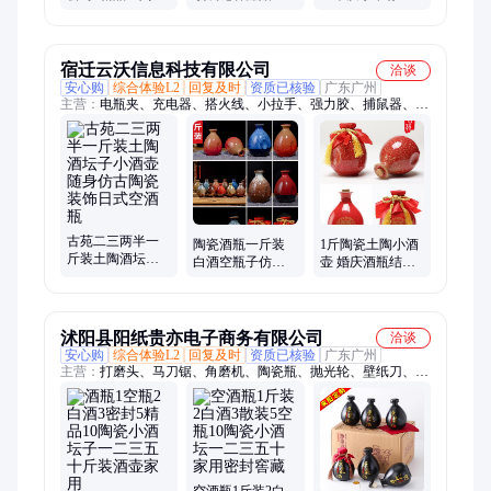
小酒坛子一二三
顶阳台窗台卫生
铝合金三四等测
五十斤装酒壶家
间水槽封边彩钢
量板尺红黑绝缘
用
屋面
尺
宿迁云沃信息科技有限公司
洽谈
安心购
综合体验L2
回复及时
资质已核验
广东广州
主营：
电瓶夹、充电器、搭火线、小拉手、强力胶、捕鼠器、按
压嘴、嘴泵头、控制器、蚝油瓶、瓶压嘴、鼠神器、墙壁门、连
接线、粘鼠板、电瓶线、逆变器、螺丝贴、补鞋胶、粘鞋胶、标
卡尺、老鼠夹、转换器、pu皮鞋aj、橱柜把手
古苑二三两半一
陶瓷酒瓶一斤装
1斤陶瓷土陶小酒
斤装土陶酒坛子
白酒空瓶子仿古
壶 婚庆酒瓶结婚
小酒壶随身仿古
土陶酒坛酒罐家
用喜酒红色装酒
陶瓷装饰日式空
用小酒壶窖藏密
容器空酒瓶酒坛
酒瓶
封1
子
沭阳县阳纸贵亦电子商务有限公司
洽谈
安心购
综合体验L2
回复及时
资质已核验
广东广州
主营：
打磨头、马刀锯、角磨机、陶瓷瓶、抛光轮、壁纸刀、磨
刀石、电缆线、往复锯、收线盘、螺丝刀、磨刀棒、绕线盘、电
动车、冷缩管、打气泵、打气筒、千叶轮、美工刀、手磨机、筑
工具、卷线盘、电动锯、打磨机、绝缘管、电缆附件