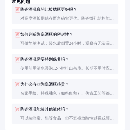
常见问题
陶瓷酒瓶真的比玻璃瓶更好吗？
问
对高度酒长期储存而言确实更优。陶瓷微孔结构能促
进酯化反应，避光性也更好。但短期存放差异不大，
且玻璃瓶更易观察酒液状况。
如何判断陶瓷酒瓶的密封性？
问
可做简单测试：装水后倒置24小时，观察有无渗漏。
优质瓶塞应有适度弹性，插入后与瓶口紧密贴合无缝
隙。
陶瓷酒瓶需要特别保养吗？
问
使用前用清水浸泡12小时排出杂质。长期不用时应清
洗晾干，避免潮湿环境导致霉变。勿骤冷骤热，防止
釉面开裂。
为什么有些陶瓷酒瓶很贵？
问
名家手绘、特殊釉色（如祭红釉）、仿古工艺等都会
大幅提升成本。收藏级作品还可能采用稀有矿料和复
杂烧制工艺。
陶瓷酒瓶能装其他液体吗？
问
可以装蜂蜜、醋等食品，但不宜盛放酸性过强或颜色
深的液体，以免釉面染色。装油类需确认釉层完全烧
结无渗透。