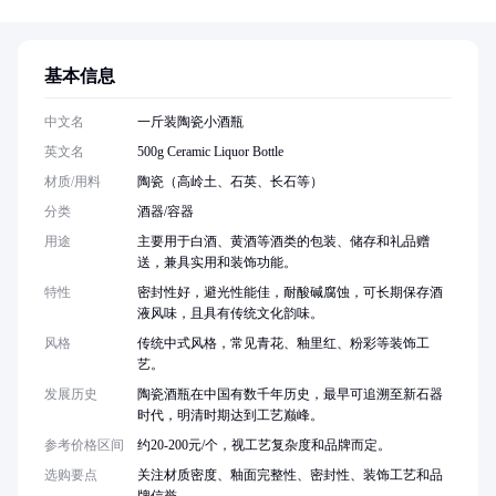
基本信息
中文名
一斤装陶瓷小酒瓶
英文名
500g Ceramic Liquor Bottle
材质/用料
陶瓷（高岭土、石英、长石等）
分类
酒器/容器
用途
主要用于白酒、黄酒等酒类的包装、储存和礼品赠
送，兼具实用和装饰功能。
特性
密封性好，避光性能佳，耐酸碱腐蚀，可长期保存酒
液风味，且具有传统文化韵味。
风格
传统中式风格，常见青花、釉里红、粉彩等装饰工
艺。
发展历史
陶瓷酒瓶在中国有数千年历史，最早可追溯至新石器
时代，明清时期达到工艺巅峰。
参考价格区间
约20-200元/个，视工艺复杂度和品牌而定。
选购要点
关注材质密度、釉面完整性、密封性、装饰工艺和品