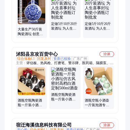
灰盒、白酒罐、空酒瓶、酒坛子、睡莲碗、泡酒罐、白酒瓶、电
视柜、储酒坛、储物罐、白酒坛、拣骨罐
定做5斤10斤20斤
定做5斤10斤20斤
装酒坛 为人生喜
装酒坛 为人生喜
大量生产50斤装
事封坛 陶瓷小酒
事封坛 陶瓷小酒
陶瓷酒坛 创意礼
瓶订制批发
瓶订制批发
品收藏酒具 3斤私
藏小酒瓶定制厂
沭阳县京攻百货中心
洽谈
综合体验L1
回复及时
资质已核验
广东广州
主营：
评估板、热风枪、打磨笔、警示牌、医药箱、隔膜泵、开
发板、伸缩杆、氛围灯、电动阀、曲线笔、抽水泵、加湿器、发
热芯、污水泵、乳胶漆、调压器、下水器、雾化头、测定仪、调
节阀、and量杯、电热炉、电脑板、烧烤炉
酒瓶空瓶陶瓷酒
瓶一斤装小酒坛
酒瓶空瓶陶瓷酒
酒瓶空瓶小酒壶
仿古风密封高档
瓶一斤装小酒坛
一斤装泡酒专用
白酒定制500ml酒
仿古风密封高档
陶瓷自酿高档密
壶
白酒定制500ml酒
封家用酒坛子白
壶
酒
宿迁海溪信息科技有限公司
洽谈
安心购
综合体验L1
回复及时
资质已核验
广东广州