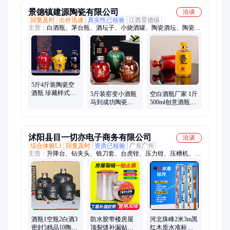
子
神器
景德镇建源陶瓷有限公司
洽谈
回复及时
出价迅速
真实性已核验
江西景德镇
主营：
白酒瓶、茅台瓶、酒坛子、小烧酒罐、陶瓷酒坛、陶瓷酒
瓶、陶瓷大缸、东北散装、包装定制、做陶瓷缸、散装酒坛、陶
瓷大花瓶、散装白酒罐、陶瓷泡酒缸、酒白酒坛、米缸酒坛、定
做酒瓶、酒瓶酒坛、空白酒坛、青花酒坛、储存罐子、碗碟盘餐
具、储酒坛酒壶、景德镇酒坛、大酒坛酒罐
5斤4斤装陶瓷空
酒瓶 珍藏样式白
5斤装窑变小酒瓶
空白酒瓶厂家 1斤
酒瓶 3斤装小酒瓶
马到成功陶瓷酒
500ml创意酒瓶定
礼盒厂
瓶 八骏图五斤装
制 景德镇陶瓷一
小酒罐
斤装小酒瓶
沭阳县目一切亦电子商务有限公司
洽谈
综合体验L1
回复及时
资质已核验
广东广州
主营：
升降台、钻夹头、铣刀套、台虎钳、压力钳、压槽机、夹
管钳、电控箱、分水器、冷却器、钢字码、水平仪、镀锌管、集
尘袋、打号器、套丝机、钢字头、储气罐、磨刀器、螺丝刀、威
力钢、开牙机、沟槽机、滚槽机、平口钳
酒瓶1空瓶2白酒3
防水胶带楼房屋
河北珠峰2米3m黑
密封5精品10陶瓷
顶裂缝补漏贴楼
红木质水准标尺