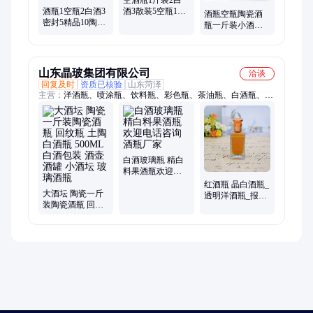
空酒瓶1斤装2白
酒瓶1空瓶2白酒3
酒3散装5空瓶10
酒瓶空瓶陶瓷酒
密封5精品10陶瓷
陶瓷小酒坛一二
瓶一斤装小酒坛
小酒坛子一二三
三五十家用密封
仿古风密封高档
五十斤装酒壶家
窖藏
白酒定制500ml酒
用
壶
山东晶玻集团有限公司
洽谈
回复及时
资质已核验
山东菏泽
主营：
洋酒瓶、喷涂瓶、饮料瓶、彩色瓶、茶油瓶、白酒瓶、果
酒瓶、酒瓶/xo、电镀瓶、通用瓶、红酒瓶、玻璃瓶、烤花瓶、
冰酒瓶、酒坛酒瓶、电镀酒瓶、磨砂酒瓶、酒瓶定做、酒瓶定
制、喷涂酒瓶、玻璃酒瓶、保健酒瓶、养生酒瓶
白酒玻璃瓶 精白
料果酒瓶欢迎电
话咨询 酒瓶厂家
红酒瓶 晶白酒瓶_
大酒坛 陶瓷一斤
透明洋酒瓶_报价
装陶瓷酒瓶 回纹
订购 玻璃酒瓶
瓶 土陶白酒瓶
500ML白酒包装
酒壶 酒罐 小酒坛
玻璃酒瓶