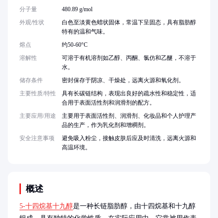
分子量
480.89 g/mol
外观/性状
白色至淡黄色蜡状固体，常温下呈固态，具有脂肪醇
特有的温和气味。
熔点
约50-60°C
溶解性
可溶于有机溶剂如乙醇、丙酮、氯仿和乙醚，不溶于
水。
储存条件
密封保存于阴凉、干燥处，远离火源和氧化剂。
主要性质/特性
具有长碳链结构，表现出良好的疏水性和稳定性，适
合用于表面活性剂和润滑剂的配方。
主要应用/用途
主要用于表面活性剂、润滑剂、化妆品和个人护理产
品的生产，作为乳化剂和增稠剂。
安全注意事项
避免吸入粉尘，接触皮肤后应及时清洗，远离火源和
高温环境。
概述
5-十四烷基十九醇
是一种长链脂肪醇，由十四烷基和十九醇