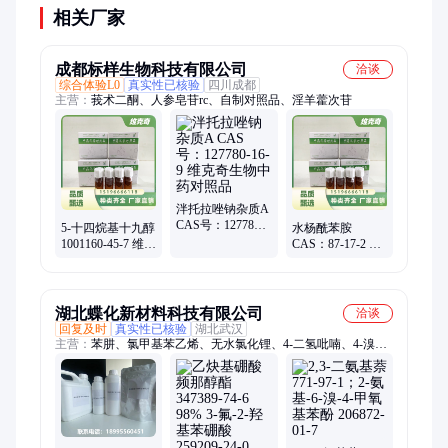
相关厂家
成都标样生物科技有限公司
洽谈
综合体验L0
真实性已核验
四川成都
主营：
莪术二酮、人参皂苷rc、自制对照品、淫羊藿次苷
泮托拉唑钠杂质A
CAS号：127780-
5-十四烷基十九醇
水杨酰苯胺
16-9 维克奇生物
1001160-45-7 维克
CAS：87-17-2 维
中药对照品
奇自制中药标准
克奇生物中药对
品对照品
照品，仅用于科
研使用
湖北蝶化新材料科技有限公司
洽谈
回复及时
真实性已核验
湖北武汉
主营：
苯肼、氯甲基苯乙烯、无水氯化锂、4-二氢吡喃、4-溴靛
红、叔丁醇钾、丙酰乙酸甲酯、邻硝基苯磺酰氯、碘甲烷、亚磷
酸三苯酯、苯并噻唑、苄胺、苯基锂、三丁基膦、四羟基二硼