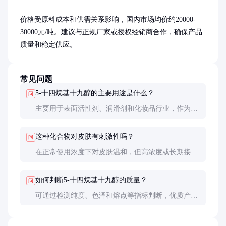
价格受原料成本和供需关系影响，国内市场均价约20000-
30000元/吨。建议与正规厂家或授权经销商合作，确保产品
质量和稳定供应。
常见问题
5-十四烷基十九醇的主要用途是什么？
问
主要用于表面活性剂、润滑剂和化妆品行业，作为乳
化剂和增稠剂使用。
这种化合物对皮肤有刺激性吗？
问
在正常使用浓度下对皮肤温和，但高浓度或长期接触
可能引起轻微刺激，建议进行皮肤测试。
如何判断5-十四烷基十九醇的质量？
问
可通过检测纯度、色泽和熔点等指标判断，优质产品
应为白色至淡黄色，纯度在95%以上，熔点50-60°C。