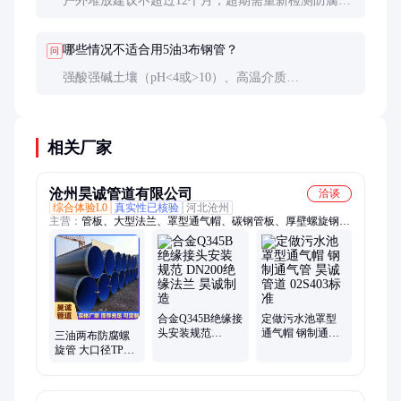
户外堆放建议不超过12个月，超期需重新检测防腐层
性能。存储期间应每月检查一次防腐层是否有开裂、
脱落。
哪些情况不适合用5油3布钢管？
问
强酸强碱土壤（pH<4或>10）、高温介质
（>60℃）、石方段敷设等工况，建议改用3PE或环氧
粉末防腐钢管。
相关厂家
沧州昊诚管道有限公司
洽谈
综合体验L0
真实性已核验
河北沧州
主营：
管板、大型法兰、罩型通气帽、碳钢管板、厚壁螺旋钢
管、人孔门、常压人孔、垂直吊盖人孔、绝缘接头、绝缘法兰、
换热器管板、冷凝器管板、大口径法兰、隔热管托、恒力弹簧支
吊架、管托、管道支吊架、人孔、弹簧支吊架、堆焊管板、复合
管板、管板加工、清扫孔、排污孔、罩型通气管
合金Q345B绝缘接
定做污水池罩型
头安装规范
通气帽 钢制通气
三油两布防腐螺
DN200绝缘法兰
管 昊诚管道
旋管 大口径TPEP
昊诚制造
02S403标准
防腐钢管 可定制