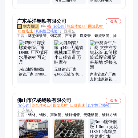
缠布防腐钢管
旋焊管ipn8710涂
燃内外涂环氧树
塑大口径螺旋管
脂钢塑复合管
道
广东岳洋钢铁有限公司
洽谈
1年
档
安心购
综合体验L1
回复及时
出价迅速
真实性已核验
广西崇左
主营：
球墨铸铁管、钢花管、声测管、螺旋管、螺旋钢管、涂塑
无缝钢管、防腐无缝钢管、镀锌钢管、精密钢管、大口径直缝钢
管、内外涂塑钢管、防腐钢管、57声测管、热镀锌钢管、钢材、
焊管、新兴铸管、聚氨酯保温管道、波纹管、球墨管、钢护筒、
钢铁、灌注桩声测管、镀锌管、钢塑复合管
3布5油焊接螺旋
无缝钢管厂家
钢管厂家 DN80
q345b无缝管 机械
声测管生产厂商
厂区循环水用钢
加工用大小口径
支护注浆钢花管
材 可定尺
管道 万吨库存
套筒螺旋式焊管
桥梁桩基地 焊接
光滑
佛山市亿杨钢铁有限公司
洽谈
安心购
综合体验L0
回复及时
出价迅速
真实性已核验
广东肇庆
主营：
钢材、钢铁、声测管、镀锌钢管、无缝钢管、镀锌方钢
管、角钢、镀锌角铁、C型钢、格构柱、槽钢、方管、彩钢板、
工角槽、万能角钢、工字钢、H型钢、型材、镀锌方管加工、彩
钢瓦、精工钢构、钢结构、h钢