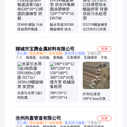
管、发泡保温钢管、保温钢管一米、聚乙烯保温管
DN600 螺旋 污水
输水管道DN500
D325*8螺旋钢管
排放用环氧煤沥
螺旋钢管 供水环
Q235B大口径厚壁
青5油3布
氧树脂涂塑钢管
排水螺旋焊管 祥
630*10*12焊接防
529*7*8*9*10
都供应污水处理
腐钢管 祥都
DN700
用
聊城市宝腾金属材料有限公司
洽谈
安心购
综合体验L1
出价迅速
真实性已核验
安徽合肥
主营：
饰墙面、拉丝板、黄铜板、注浆钢管、无缝钢管、方矩
管、钢花管、装饰管、镜面板、冷轧板、白钢板、配电柜、雨水
槽、黄铜排、防滑铝、排水水槽、接地铝排、光伏支架、铝瓦楞
板、厚壁方管、铝合金板、彩涂铝板、无缝方管、耐腐蚀钢板、
无缝灌浆管
水渠引水用 5油3
180*150*12
R780注浆管
布防腐
300*250*14
108*4.5mm注浆钢
DN1900x12焊接
150*100*5
花管 42*3.5超前
D273x7 1820x18
300*150*10无缝
小导管厂家 可配
螺旋钢管 发货快
方管 机械设备租
送到厂
用
沧州尚嘉管道有限公司
洽谈
安心购
综合体验L0
出价迅速
真实性已核验
宁夏银川
主营：
焊接钢管、螺旋钢管、内外涂塑钢管、直埋保温管道