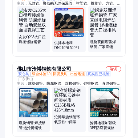
主营：
无缝管、聚氨酯无缝保温管、衬塑管、螺旋管、方管、焊
管、角钢、槽钢
友发Q235大口径
焊接螺旋钢管 防
螺旋双面埋弧焊
供排水地埋
腐螺旋管 自动双
钢管 厂家直缝电
DN219*6 529*10
丝双面埋弧焊工
阻焊防腐管 焊接
环氧树脂防腐钢
艺
螺旋管大口径排
管 三油两布防腐
风管
螺旋钢管
佛山市沧博钢铁有限公司
洽谈
安心购
综合体验L0
回复及时
出价迅速
真实性已核验
广东佛山
主营：
螺旋钢管、防腐钢管、焊接钢管、镀锌钢管、直缝钢管、
防腐管、钢板卷管、无缝管
沧博螺旋钢管环
氧云铁中间漆材
螺旋钢管 焊接钢
沧博地埋加强级
质Q235B规格
管 选沧博钢铁 可
3PE防腐管规格
426*18mm
加工定制 库存充
530*8材质Q235B
足 多种型号
使用寿命长