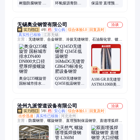
树脂防腐钢管 地
环氧煤沥青防腐
保温管 直埋预制
埋三油两布防腐
钢管 刷油缠布防
保温钢管 热力输
螺旋钢管厂家
腐螺旋钢管
送管道厂家
无锡奥业钢管有限公司
洽谈
4年
档
安心购
综合体验L0
回复及时
真实性已核验
江苏无锡
主营：
无缝钢管、合金钢管、冷拔无缝钢管、石油裂化管、镀锌
钢管、中低压锅炉管、高压锅炉管、方矩管
奥业Q235螺旋管
Q345D无缝钢管
A106 GR.B无缝管
国标城市排水
Q345E低温钢管
ASTMA106B美标
DN400 DN800大
16MnDG无缝管
无缝钢管 大量美
口径壁厚焊接螺
GB6479标准化肥
标管现货及加工
旋钢管
设备钢管
定做
沧州九派管道设备有限公司
洽谈
5年
档
安心购
综合体验L1
回复及时
出价迅速
真实性已核验
河北沧州
主营：
防腐钢管、螺旋钢管、直埋预制保温钢管、直缝埋弧焊钢
管、内外涂塑钢管、直缝电阻焊钢管、聚氨酯保温钢管、钢套钢
蒸汽管道