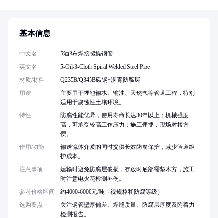
基本信息
中文名
5油3布焊接螺旋钢管
英文名
5-Oil-3-Cloth Spiral Welded Steel Pipe
材质/材料
Q235B/Q345B碳钢+沥青防腐层
用途
主要用于埋地输水、输油、天然气等管道工程，特别
适用于腐蚀性土壤环境。
特性
防腐性能优异，使用寿命长达30年以上；机械强度
高，可承受较高工作压力；施工便捷，现场对接方
便。
作用/功能
输送流体介质的同时提供长效防腐保护，减少管道维
护成本。
注意事项
运输时避免防腐层破损，存放时底部需垫木方，施工
时注意电火花检测补伤。
参考价格区间
约4000-6000元/吨（视规格和防腐等级）
选购要点
关注钢管壁厚偏差、焊缝质量、防腐层厚度及附着力
检测报告。