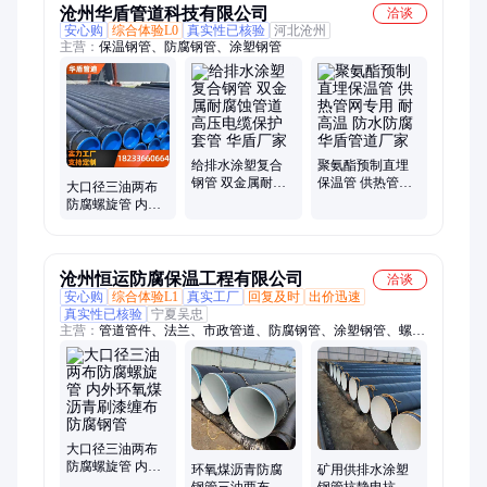
沧州华盾管道科技有限公司
洽谈
安心购
综合体验L0
真实性已核验
河北沧州
主营：
保温钢管、防腐钢管、涂塑钢管
给排水涂塑复合
聚氨酯预制直埋
钢管 双金属耐腐
保温管 供热管网
大口径三油两布
蚀管道 高压电缆
专用 耐高温 防水
防腐螺旋管 内外
保护套管 华盾厂
防腐 华盾管道厂
环氧煤沥青刷漆
家
家
缠布防腐钢管 华
盾
沧州恒运防腐保温工程有限公司
洽谈
安心购
综合体验L1
真实工厂
回复及时
出价迅速
真实性已核验
宁夏吴忠
主营：
管道管件、法兰、市政管道、防腐钢管、涂塑钢管、螺旋
钢管、保温钢管、3PE钢管、三油两布防腐钢管、环氧煤沥青防
腐钢管、市政供暖
大口径三油两布
防腐螺旋管 内外
环氧煤沥青防腐
矿用供排水涂塑
环氧煤沥青刷漆
钢管三油两布螺
钢管抗静电抗阻