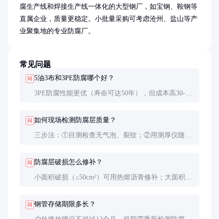
腐生产线和焊接生产线一体化的大型钢厂，如宝钢、鞍钢等
直属企业，质量更稳定。小批量采购可考虑沧州、盐山等产
业聚集地的专业防腐厂。
常见问题
5油3布和3PE防腐哪个好？
问
3PE防腐性能更优（寿命可达50年），但成本高30-
50%。5油3布性价比更高，且更适合需要现场焊接的
工况，维修更方便。
如何现场检测防腐层质量？
问
三步法：①目测检查无气泡、裂纹；②用测厚仪随机
检测，厚度≥4.5mm；③电火花检测（15kV）无击穿
点。
防腐层破损怎么修补？
问
小面积破损（≤50cm²）可用热熔沥青修补；大面积破
损需切除防腐层，重新做5油3布处理，注意搭接处要
做斜坡过渡。
钢管存储期限多长？
问