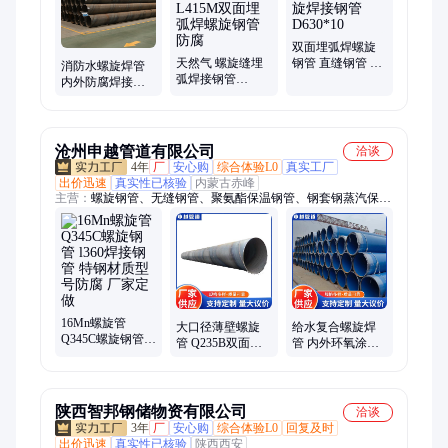
双面埋弧焊螺旋
天然气 螺旋缝埋
钢管 直缝钢管 大
消防水螺旋焊管
弧焊接钢管
口径螺旋焊接钢
内外防腐焊接螺
L360M L415M双
管 D630*10
旋钢管 薄壁螺旋
面埋弧焊螺旋钢
管 厚壁焊接钢管
管 防腐
沧州申越管道有限公司
洽谈
4年
厂
安心购
综合体验L0
真实工厂
出价迅速
真实性已核验
内蒙古赤峰
主营：
螺旋钢管、无缝钢管、聚氨酯保温钢管、钢套钢蒸汽保温
钢管、3PE防腐钢管、TPEP防腐钢管、内外涂塑钢管、JCOE埋
弧焊直缝钢管、热镀锌钢管、涂塑复合钢管、热浸塑电力穿线钢
管、给排水涂塑钢管、消防涂塑钢管、法兰连接涂塑钢管、沟槽
涂塑钢管、矿用双抗涂塑复合钢管、外聚乙烯PE内环氧树脂EP
涂塑防腐钢管、环氧煤沥青防腐钢管、饮水舱IPN8710环氧树脂
防腐钢管、3油2布防腐、4油3布防腐、6油2布加强级防腐、水泥
16Mn螺旋管
砂浆衬里防腐钢管、EWR直缝焊管
大口径薄壁螺旋
给水复合螺旋焊
Q345C螺旋钢管
管 Q235B双面螺
管 内外环氧涂塑
l360焊接钢管 特
旋焊管 通风管道
复合钢管 环氧树
钢材质型号防腐
2820内外防腐可
脂粉末防腐钢管
厂家定做
定做
申越
陕西智邦钢储物资有限公司
洽谈
3年
厂
安心购
综合体验L0
回复及时
出价迅速
真实性已核验
陕西西安