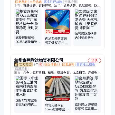
回复及时
出价迅速
真实性已核验
河北沧州
主营：
直缝焊管、镀锌焊管、法兰、涂塑钢管、保温钢管、防腐
钢管、螺旋钢管、涂塑复合钢管、防腐螺旋钢管、螺旋焊管、无
缝钢管、镀锌钢管、3PE防腐钢管、螺旋管、保温螺旋钢管、内
外涂塑钢管、螺旋地桩、防腐涂塑钢管、弯头、钢塑复合管、保
温管、镀锌管、注浆管、声测管、预制钢筋桩
加强级防腐钢管
螺旋焊接钢管
内衬钢塑复合管
内涂塑外防腐钢
Q235B螺旋钢管生
天然气输送用 安
管定做 矿用内外
产厂家 规格型号
装便捷 来图加工
涂塑管道 不变形
全 质量稳定 按时
常年供应
发货
兰州鑫翔腾达物资有限公司
洽谈
2年
档
综合体验L1
回复及时
真实性已核验
西藏那曲
主营：
角钢、镀锌角钢、槽钢、螺旋钢管、无缝钢管、焊接钢
管、不锈钢管、保温钢管、防腐钢管、镀锌钢管、镀锌槽钢、架
杆管、工字钢、热浸塑穿线管、H型钢
国标12米螺旋钢
管三油两布内衬
鑫翔腾达 厚壁螺
精轧无缝钢管
防腐螺旋管市政
旋钢管 Q235B螺
16mm壁厚螺旋钢
给水排水用
旋焊管 防腐给排
管 16Mn合金管 鑫