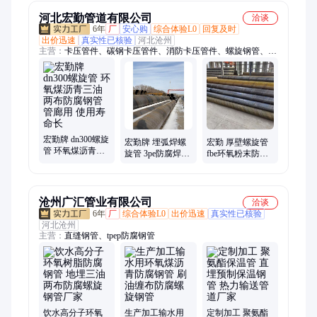
河北宏勤管道有限公司
洽谈
6年
厂
安心购
综合体验L0
回复及时
出价迅速
真实性已核验
河北沧州
主营：
卡压管件、碳钢卡压管件、消防卡压管件、螺旋钢管、卡
压弯头、卡压三通、碳钢卡压弯头
宏勤牌 dn300螺旋
宏勤牌 埋弧焊螺
宏勤 厚壁螺旋管
管 环氧煤沥青三
旋管 3pe防腐焊接
fbe环氧粉末防腐
油两布防腐钢管
钢管 市政管廊用
钢管 自来水工程
管廊用 使用寿命
防锈耐腐蚀
用 使用寿命长
长
沧州广汇管业有限公司
洽谈
6年
厂
综合体验L0
出价迅速
真实性已核验
河北沧州
主营：
直缝钢管、tpep防腐钢管
饮水高分子环氧
生产加工输水用
定制加工 聚氨酯