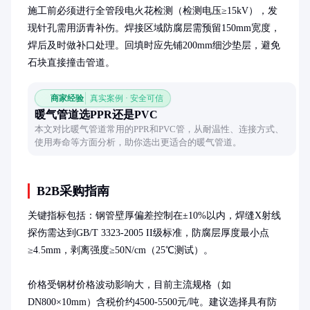
施工前必须进行全管段电火花检测（检测电压≥15kV），发
现针孔需用沥青补伤。焊接区域防腐层需预留150mm宽度，
焊后及时做补口处理。回填时应先铺200mm细沙垫层，避免
石块直接撞击管道。
商家经验
真实案例 · 安全可信
暖气管道选PPR还是PVC
本文对比暖气管道常用的PPR和PVC管，从耐温性、连接方式、
使用寿命等方面分析，助你选出更适合的暖气管道。
B2B采购指南
关键指标包括：钢管壁厚偏差控制在±10%以内，焊缝X射线
探伤需达到GB/T 3323-2005 II级标准，防腐层厚度最小点
≥4.5mm，剥离强度≥50N/cm（25℃测试）。

价格受钢材价格波动影响大，目前主流规格（如
DN800×10mm）含税价约4500-5500元/吨。建议选择具有防