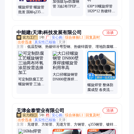
加强级3pe防腐钢
管 3油2布TPEP涂
630*10螺旋焊管
螺旋焊管 螺旋管
塑复合管 8710防
1820*12 热镀锌涂
批发 国标q235材
腐螺旋焊接钢管
塑钢管 建筑给水
质双面埋弧螺旋
用 内外涂塑管 钢
焊接钢管 建东钢
材
铁
中能建(天津)科技发展有限公司
洽谈
1年
厂
安心购
综合体验L1
回复及时
出价迅速
真实性已核验
天津
主营：
低温型钢、热镀锌冷弯型钢、热镀锌圆管、埋地防腐螺旋
焊管、承插式防腐螺旋焊管、顶管专用防腐螺旋焊管、内外环氧
防腐螺旋焊管、耐高温防腐螺旋焊管、热镀锌无缝钢管、镀锌无
缝钢管、消防镀锌钢管、热浸镀锌空心钢管、焊接不锈钢管、镀
锌Q355B方管、大棚骨架镀锌圆管、不锈钢焊管、不锈钢工业焊
管、工业级不锈钢焊管、流体输送焊管、大口径不锈钢焊管、抛
大口径螺旋钢管
光不锈钢焊管、欧标H型钢、欧标型钢、欧标角钢、矩形方管
可定制防腐工艺
DN800壁厚焊接
螺旋钢管 三油两
螺旋管 利用率高
螺旋焊管 整体防
布环氧涂层按需
腐成型 各类流体
选择加工
输送通用管材 长
寿命
天津金泰管业有限公司
洽谈
5年
档
安心购
综合体验L1
回复及时
出价迅速
真实性已核验
天津
主营：
无缝管、方矩管、无缝方管、方钢管、q355钢管、镀锌钢
管、石油套管、无缝钢管、Q235B镀锌管、Q355B方管、大口径