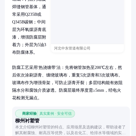
焊缝钢管基体，通
常采用Q235B或
Q345B碳钢；中间
层为环氧煤沥青底
漆，增强防腐层附
着力；外层为5油3
河北中东管道有限公司
布防腐体系。

防腐工艺采用'热浇缠带'法：先将钢管加热至200℃左右，然
后依次涂刷沥青、缠绕玻璃布，重复5次沥青和3次玻璃布。
玻璃布作为增强骨架，可防止沥青开裂；多层结构能有效阻
隔水分和腐蚀介质渗透。防腐层最终厚度需≥5mm，经电火
花检测无漏点。
商家经验
真实案例 · 安全可信
柳州衬塑管
本文介绍柳州衬塑管的特点、应用场景及选购建议，帮助读者了
解其耐腐蚀、耐高压等优势，以及在化工、给排水等领域的实际