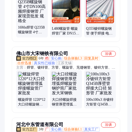
无缝钢管、Q355D方管、槽钢、H型钢、镀锌方管、镀锌管、镀
锌角钢、镀锌槽钢、镀锌H型钢、镀锌工字钢、镀锌花纹钢板、
镀锌板、低温容器板、镀锌直缝焊管、镀锌花纹板
16Mn焊管 Q235B
L480螺旋管 螺旋
Q355镀锌螺旋钢
螺旋钢管 4寸
焊管厂家 DN1500
管 便于焊接 电力
DN100高频焊接
焊接钢管 3PE防腐
工业 计算公式
钢管 厂家现货批
规格全 现货批发
发 规格全
佛山市大宋钢铁有限公司
洽谈
6年
档
安心购
综合体验L3
回复及时
出价迅速
真实性已核验
江苏无锡
主营：
焊管、镀锌管、方管、螺旋管、无缝钢管、镀锌方管、方
矩管、钢护筒、衬塑管、无缝管、角钢、槽钢
螺旋焊管 1220*12
大口径螺旋焊接
100x100x3 冷镀锌
大口径螺旋钢管
钢管厚壁埋弧焊
方矩管 Q345B厚
埋弧焊接螺旋管
螺旋管钢护筒厂
壁管焊接大口径
厂家批发
家批发大宋钢铁
矩形管 厂家批发
河北中东管道有限公司
洽谈
3年
厂
安心购
综合体验L1
真实工厂