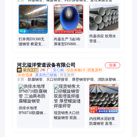
尚嘉供应 饮用水
打井用DN300无
尚嘉生产 5油3布
管道
缝钢管 桥梁支柱
厚浆型DN800螺
DN600/630*9*10
用螺旋焊接钢管
旋管 DN600焊接
地埋螺旋焊接钢
630×9 5油3布防腐
钢管 630螺旋钢管
管 TPEP饮水管道
管
厂家
河北溢洋管道设备有限公司
洽谈
2年
厂
安心购
综合体验L0
回复及时
出价迅速
真实性已核验
河北沧州
主营：
防腐钢管、大口径焊接管、厚壁钢管护筒、消防涂塑钢
管、大口径厚壁钢管、大口径涂塑钢管、输送管道、粉末防腐管
供排水地埋
IPN8710防腐钢管
现货销售大口径
三油两布防腐螺
螺旋钢管 双面埋
内挂网水泥砂浆
旋钢管
弧焊接管 厚壁螺
防腐钢管 直埋环
旋缝焊接焊管
氧煤沥青三油两
布螺旋管