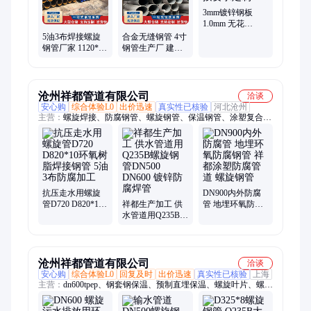
3mm镀锌钢板
1.0mm 无花
DX51D高锌层 按
5油3布焊接螺旋
合金无缝钢管 4寸
要求定制
钢管厂家 1120*10
钢管生产厂 建筑
码头打桩用 支持
机械碳素钢管材
定制
生产 亿杨钢材
沧州祥都管道有限公司
洽谈
安心购
综合体验L0
出价迅速
真实性已核验
河北沧州
主营：
螺旋焊接、防腐钢管、螺旋钢管、保温钢管、涂塑复合钢
管、内外涂塑钢管、管道螺旋焊管
抗压走水用螺旋
DN900内外防腐
管D720 D820*10
祥都生产加工 供
管 地埋环氧防腐
环氧树脂焊接钢
水管道用Q235B螺
钢管 祥都涂塑防
管 5油3布防腐加
旋钢管DN500
腐管道 螺旋钢管
工
DN600 镀锌防腐
焊管
沧州祥都管道有限公司
洽谈
安心购
综合体验L0
回复及时
出价迅速
真实性已核验
上海
主营：
dn600tpep、钢套钢保温、预制直埋保温、螺旋叶片、螺旋
焊管、缝焊接钢管、焊接钢管一米、涂塑复合钢管、螺旋保温钢
管、沥青防腐螺旋、涂塑螺旋钢管、螺旋焊接钢管、保温螺旋钢