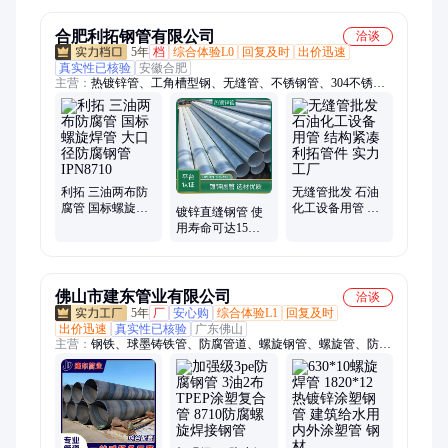
合肥利拓钢管有限公司
洽谈
5年
档
综合体验L0
回复及时
出价迅速
真实性已核验
安徽合肥
主营：
热镀锌管、工角槽型钢、无缝管、不锈钢管、304不锈
钢、螺旋管、管道防腐保温、涂塑管、焊管
利拓 三油两布防
无缝管批发 石油
腐管 国标螺旋焊
化工设备用管 结
镀锌直缝钢管 使
管 大口径防腐钢
构紧凑 利拓管件
用寿命可达15年
管 IPN8710
实力工厂
薄利多销 多年行
业经验
佛山市建东管业有限公司
洽谈
5年
厂
安心购
综合体验L1
回复及时
出价迅速
真实性已核验
广东佛山
主营：
钢铁、球墨铸铁管、防腐管道、螺旋钢管、螺旋管、防腐
涂塑钢管、焊接钢管、ipn8710防腐钢管、防腐钢管、直缝钢
管、涂塑钢管、精密钢管、大口径钢管、tpep防腐钢管、内外涂
塑钢管、防腐无缝钢管、无缝钢管、钢材、防腐加工、新兴铸
管、管材、钢板卷管、钢护筒、焊管