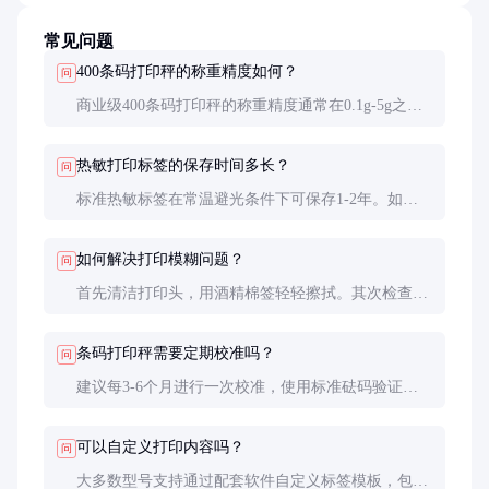
常见问题
400条码打印秤的称重精度如何？
问
商业级400条码打印秤的称重精度通常在0.1g-5g之
间，具体取决于传感器质量和校准状况。高精度型号
价格较高，但能满足生鲜等精细称重需求。
热敏打印标签的保存时间多长？
问
标准热敏标签在常温避光条件下可保存1-2年。如需
长期保存，建议选择特殊涂层热敏纸或外覆保护膜，
可延长至5年以上。
如何解决打印模糊问题？
问
首先清洁打印头，用酒精棉签轻轻擦拭。其次检查热
敏纸是否受潮或质量不佳。如问题持续，可能是打印
头老化，需要专业人员更换。
条码打印秤需要定期校准吗？
问
建议每3-6个月进行一次校准，使用标准砝码验证。
高频率使用或环境变化大时，应增加校准频次，确保
称重准确性。
可以自定义打印内容吗？
问
大多数型号支持通过配套软件自定义标签模板，包括