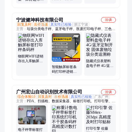
AI智能识别 内置
打印标签一体机
鲜水果蔬菜零售
打印机 15.6寸触
商品 标签打印预
摸屏
包装
宁波健坤科技有限公司
洽谈
回复及时
出价迅速
真实性已核验
浙江宁波
主营：
垃圾分类电子秤、蓝牙电子秤、医废打印电子秤、三色灯
报警秤、溯源AI识别秤、安卓屏打印秤、ERP电子秤、工业计数
计重秤、U盘保存电子秤、语音播报电子秤、4G/WIFI电子秤、
网口电子秤、PLU打印电子秤、行车电子吊钩秤、语音播报等级
分拣秤、继电器功能电子秤、232串口电子秤、标签打印秤、定
制APP物联网秤、外接大屏幕电子秤、MODBUS通讯秤、485通
物联网WIFI进销
讯秤、智能货架、电子天平
存出入库触屏标
隐藏式仪表塑料
签打印秤条码秤
盘电子秤 4G/蓝牙
智能触屏标签条
定制开发 固体废
码打印秤进销存
物垃圾分类追溯
计价计数计重物
称
联网wifi电子秤
广州宏山自动识别技术有限公司
洽谈
综合体验L0
回复及时
出价迅速
真实性已核验
广东广州
主营：
PDA、扫描枪、数据采集器、标签打印机、打印引擎、扫
码平台
打印引擎 佐藤
电子秤带标签打