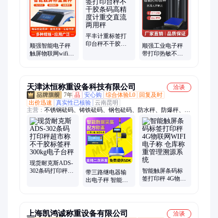
数秤、配料秤、皮带检重秤、失重秤、电子天平称、高精度称重
模块、称重传感器、测力传感器、扭矩传感器、称重模块、波纹
管传感器、无人智能称重货架、金属检测机、喂料机、应变片称
重传感器、轮式称重传感器
平丰计重标签打
印台秤不干胶条
顺强智能电子秤
顺强工业电子秤
码高精度计重交
触屏物联网wifi标
带打印热敏不干
直流两用秤
签条码打印秤不
胶标签条码称重
干胶工业电子台
台秤医疗废物垃
秤
圾秤
天津沐恒称重设备科技有限公司
洽谈
7年
品
安心购
综合体验L0
回复及时
出价迅速
真实性已核验
云南昆明
主营：
不锈钢砝码、铸铁砝码、钢包砝码、防水秤、防爆秤、液
化气罐装秤、滚筒秤、自动检重秤、叉车秤、钢瓶秤、电子吊
秤、电子台秤、单钩砝码、双钩砝码、配重砝码、增坨砝码、电
梯砝码、镀铬砝码、电子地磅、不锈钢地磅、汽车衡、电子天
平、称重模块、无人值守称重系统、地磅自助过磅系统
现货耐克斯ADS-
302条码打印秤超
智能触屏条码标
带三路继电器输
市称不干胶标签
签打印秤 4G物联
出电子秤 智能触
秤300kg电子台秤
网WIFI电子称 仓
屏条码标签打印
库称重管理溯源
秤 带TCP通讯电
系统
子称
上海凯鸿诚称重设备有限公司
洽谈