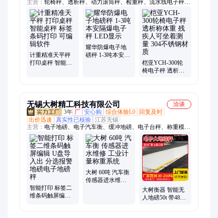
主营：
轮椅秤、透析秤、动力滚筒秤、检重秤、流水线电子秤、
灌装秤、防爆电子秤、地磅秤、移动电子秤、抓斗秤、自动称重
机、称重模块
耀华防爆电子地
计重精准天平秤
磅秤 1-3吨本安隔
打印桌秤 智能桌
爆电子秤 LED显
桤亚YCH-300轮
秤 标签条码打印
示
椅电子秤 透析称
可编辑软件
体重 残疾人可坐
着测量 304不锈钢
材质
无锡大树精工科技有限公司
洽谈
3年
厂
安心购
综合体验L0
回复及时
出价迅速
真实性已核验
江苏无锡
主营：
电子地磅、电子汽车衡、缓冲地磅、电子台秤、称重模
块、称重变送器、智慧称重系统、无人值守称重系统、系统称重
软件、称重仪表、称重传感器
大树 60吨 汽车衡
传感器进水维修
智能打印 标签二
工业计量称重系
大树衡器 智能无
维条码触屏编辑
统
人地磅50t 带485
U盘导入出 分选
modbus通讯 U盘
报警地磅电子地
导出 一台起批