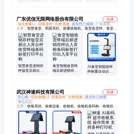
条码电子面单
印纸贴纸标签纸
60*40 30 50 70 80
40*30
条码电子面单
100x150条码秤纸
40*30
广东优信无限网络股份有限公司
洽谈
综合体验L1
回复及时
出价迅速
真实性已核验
广东东莞
主营：
智慧食堂、明厨亮灶、称重收银机、食堂收货秤、食堂出
入库秤、留样秤、智能均价秤、视觉识别结算台、食堂系统、数
字化食堂、智能留样柜、食堂收银结算设备、互联网+明厨亮
灶、食堂管理系统、智能食堂建设、食堂进销存系统、智慧食
安、菜品识别结算系统、智慧化厨房、晨检仪、人脸消费机、AI
分析摄像头、AI智能留样仪、人脸识别消费通道闸机、收银机
智慧食堂进销存
食堂智能收货终
AI食堂智能留样
秤饭堂后厨出入
端后厨进销存秤
秤称重自动识别
库台秤收货终端
出入库称条码标
条码打印标签电
条码标签打印平
签打印出入库平
子秤食安溯源一
台称
台称
体机
武汉神速科技有限公司
洽谈
安心购
综合体验L2
回复及时
出价迅速
真实性已核验
湖北武汉
主营：
收银系统、收银设备、收银机、收银机条码称、收银软
件、单屏一体称、收银一体机、触摸屏一体称
神速 AI条码秤 超