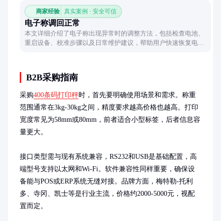
商家经验
真实案例 · 安全可信
电子称调回正常
本文详细介绍了电子称出现异常时的调整方法，包括检查电池、
重启设备、校准步骤以及日常维护建议，帮助用户快速恢复电子
称的正常使用。
B2B采购指南
采购
400条码打印秤
时，首先要明确使用场景和需求。称重
范围通常在3kg-30kg之间，精度要求越高价格也越高。打印
宽度常见为58mm或80mm，前者适合小型标签，后者信息容
量更大。

接口类型需与现有系统兼容，RS232和USB是基础配置，高
端型号支持以太网和Wi-Fi。软件兼容性同样重要，确保设
备能与POS或ERP系统无缝对接。品牌方面，梅特勒-托利
多、寺冈、凯士等是行业主流，价格约2000-5000元，视配
置而定。