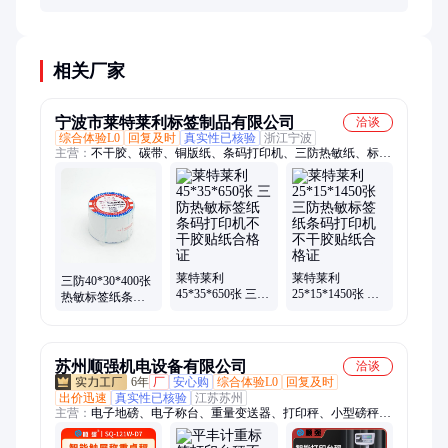
公司LOGO、促销信息等。部分高端型号还支持直接
在设备上编辑模板。
相关厂家
宁波市莱特莱利标签制品有限公司
洽谈
综合体验L0
回复及时
真实性已核验
浙江宁波
主营：
不干胶、碳带、铜版纸、条码打印机、三防热敏纸、标签
纸、色带、彩色标签、哑银纸、贴纸、合成纸
莱特莱利
莱特莱利
三防40*30*400张
45*35*650张 三防
25*15*1450张 三
热敏标签纸条码
热敏标签纸条码
防热敏标签纸条
打印机电子秤条
打印机不干胶贴
码打印机不干胶
形码不干胶贴纸
纸合格证
贴纸合格证
苏州顺强机电设备有限公司
洽谈
6年
厂
安心购
综合体验L0
回复及时
出价迅速
真实性已核验
江苏苏州
主营：
电子地磅、电子称台、重量变送器、打印秤、小型磅秤、
电子台秤、计重电子秤、精密电子秤、电子天平秤、防水电子计