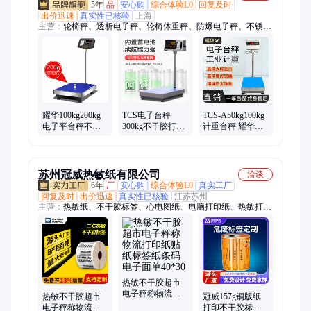
5年
品
安心购
综合体验L0
回复及时
出价迅速
真实性已核验
上海
主营：
轮椅秤、透析电子秤、轮椅体重秤、防爆电子秤、不锈钢
电子秤、300kg轮椅体重秤、防爆地磅、称重模块
耀华100kg200kg
TCS电子台秤
TCS-A50kg100kg
电子平台秤不干
300kg不干胶打印
计重台秤 耀华
胶条码标签打印
电子秤工业称重
XK3190-A6电子
落地秤U盘存储仪
打码一体机标签
秤 高精度工业级
表
条码称
平台称
苏州冠威热敏纸有限公司
洽谈
6年
厂
安心购
综合体验L0
真实工厂
回复及时
出价迅速
真实性已核验
江苏苏州
主营：
热敏纸、不干胶标签、心电图纸、电脑打印纸、热敏打印
纸、条码标签、针式打印纸、收银纸、不干胶印刷、标签纸、透
明不干胶、不干胶贴纸、PVC不干胶、哑银不干胶、价格标签、
食品标签、标签设计、二维码防伪标签、合格证标签、标签印
刷、耐高温标签、票据印刷
热敏不干胶超市
电子秤称物流打
热敏不干胶超市
冠威157g铜版纸
印纸贴纸标签纸
电子秤称物流打
打印不干胶标签