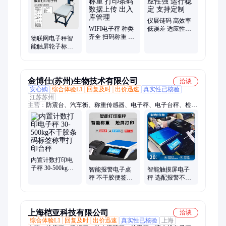
仪展链码 高效率
WIFI电子秤 种类
低误差 适应性强
齐全 扫码称重 打
运行稳定 支持定
物联网电子秤智
印条码 数据上传
制
能触屏轮子标签
出入库管理
条码打印秤进销
存称重WIFI/4G储
存
金博仕(苏州)生物技术有限公司
洽谈
安心购
综合体验L1
回复及时
出价迅速
真实性已核验
江苏苏州
主营：
防震台、汽车衡、称重传感器、电子秤、电子台秤、检重
秤、在线检重秤、轴重秤、重量分选秤、动态轴重仪、汽车称重
仪、自动称重机、称重扫码设备、大理石实验桌、流动治超地
磅、称重控制系统、汽车称重系统、流水线称重设备、自动称
重、在线称重设备、电子天平、DWS物流分拣称重机
内置计数打印电
子秤 30-500kg不
智能报警电子桌
智能触摸屏电子
干胶条码标签称
秤 不干胶便签条
秤 选配报警不干
重打印台秤
码打印秤触摸屏
胶便签条码打印
自由标签编辑
电子称ACS-3kg
上海桤亚科技有限公司
洽谈
综合体验L1
回复及时
出价迅速
真实性已核验
上海