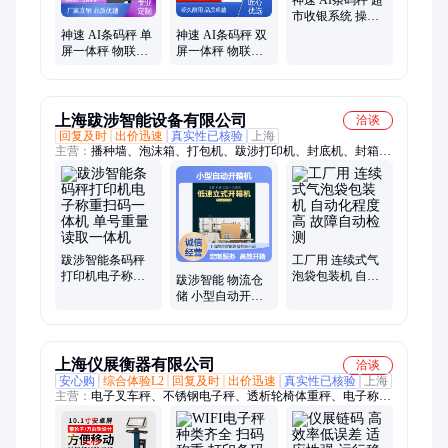
市收银系统 操作
简单 支持多种打
神速 AI条码秤 单
神速 AI条码秤 双
印机
屏一体秤 物联网
屏一体秤 物联网
打印 全国发货
打印 全国发货
上海跋涉智能设备有限公司
洽谈
回复及时
出价迅速
真实性已核验
上海
主营：
播种墙、泡沫箱、打包机、跋涉打印机、封底机、封箱
机、对接系统、高速开箱、高速胶带、电商开箱、立式开箱机、
自动开箱机、中速开箱机、流水线设备、纸箱成型机、低速开箱
机、全自动包装机、自动封箱设备、封箱打包设备、生鲜打包设
备、电商产品包装线、纸箱胶带封口机
跋涉智能条码秤
工厂用 连续式气
打印机电子称重
泡袋包装机 自动
跋涉智能 物流仓
扫码一体机 单号
化程度高 故障自
储 小型自动开箱
重量读取一体机
动检测
机 可定制规格 批
量生产配套
上海仪展衡器有限公司
洽谈
安心购
综合体验L2
回复及时
出价迅速
真实性已核验
上海
主营：
电子叉车秤、不锈钢电子秤、透析轮椅体重秤、电子称、
电子地磅、电子吊称