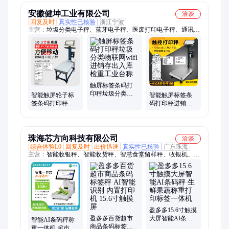
磅秤
安徽健坤工业有限公司
洽谈
回复及时
真实性已核验
浙江宁波
主营：
垃圾分类电子秤、蓝牙电子秤、医废打印电子秤、通讯
秤、报警灯秤、二次开发电子秤、ERP电子秤、工业计数计重
秤、U盘保存电子秤、语音播报电子秤、进销存
触屏标签条码打
印秤垃圾分类物
智能触屏轮子标
智能触屏标签条
联网wifi进销存出
签条码打印秤进
码打印秤进销存
入库检重工业台
销存称重WIFI/4G
计价计数计重打
称
储存物联网电子
码电子称物联网
秤
wifi
珠海芯方向科技有限公司
洽谈
综合体验L0
回复及时
出价迅速
真实性已核验
广东珠海
主营：
智能收银秤、智能收货秤、智慧食堂留样秤、收银机、智
慧食堂晨检机
盈多多15.6寸触摸
盈多多百货超市
大屏智能AI条码
智能AI条码秤称
商品条码标签秤
秤 生鲜果蔬称重
重一体机 超市生