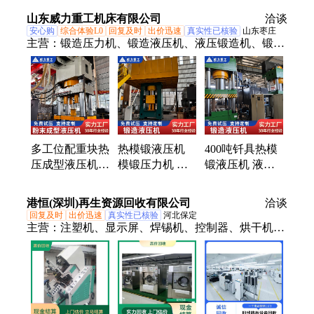
热压成型机器设
热压成型机器设
山东威力重工机床有限公司
备
洽谈
备
安心购
综合体验L0
回复及时
出价迅速
真实性已核验
山东枣庄
主营：
锻造压力机、锻造液压机、液压锻造机、锻压
成型机、多工位拉伸液压机、多工位油压机、多工位
锻压机、液压锻造压机、多向模锻液压机、立式拉伸
液压机、四柱拉伸液压机、工业拉伸液压机、全自动
拉伸液压机、封头拉伸液压机、四柱油压机、碳素油
压机、精密模锻机、挤压锻压机、精密油压机、液压
铝屑压块机、全自动铝屑压块机、铝刨花压块机、铜
多工位配重块热
热模锻液压机
400吨钎具热模
屑冷压压块机、铝边角料压块机、陶瓷粉末液压机
压成型液压机
模锻压力机 锻
锻液压机 液压
循环压制提升产
造速度快效率高
式凿岩锻压机
能设备
耐用
锻件密度均匀高
港恒(深圳)再生资源回收有限公司
洽谈
回复及时
出价迅速
真实性已核验
河北保定
主营：
注塑机、显示屏、焊锡机、控制器、烘干机、
废旧贴片机、自动测试设备、电动膜切机设、镀镍电
镀生产线、半导体产品设备