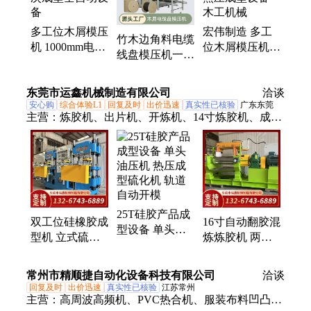
料
多工位木屑模压
宏伟制造 多工
竹木边角料电缆
机 1000mm电缆
位木屑模压机
线盘模压机一次
盘粉末热压一次
1000mm电缆盘
热压成型 多工
成型全自动设备
热压成型设备
位处理设备 源
东莞市运鑫机械制造有限公司
木工机械
洽谈
头厂家
安心购
综合体验L1
回复及时
出价迅速
真实性已核验
广东东莞
主营：
炼胶机、出片机、开炼机、14寸炼胶机、成型
机、混炼机、翻胶机、压片机、硅胶设备、9寸开炼
机、12寸开炼机、硅橡胶设备、硫化机、3寸炼胶
机、实验室炼胶机、硅胶开炼机、实验混炼机、自动
开炼机、水冷混炼机、单头硫化机、双头硫化机、18
寸开炼机、小型开炼机、单组平板硫化机、单组100
25T硅胶产品成
吨硫化机
双工位硅橡胶成
16寸自动翻胶混
型设备 单头油
型机 立式硫化
炼炼胶机 两辊
压机 热压成型
设备 全自动热
硅橡胶开炼机
硫化机 轨道自
压成型硫化机
省时省力 运鑫
常州市精顺捷自动化设备科技有限公司
动开模
洽谈
运鑫
回复及时
出价迅速
真实性已核验
江苏常州
主营：
高周波高频机、PVC热合机、服装布料凹凸压