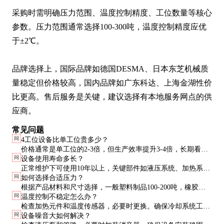
采购时需明确压力范围、温度控制精度、工位数量等核心
参数。压力范围通常选择100-300吨，温度控制精度应优
于±2℃。

品牌选择上，国际品牌如德国DESMA、日本东芝机械质
量稳定但价格较高，国内品牌如广东科达、上海金湖性价
比更高。售后服务是关键，建议选择有本地服务网点的供
应商。
常见问题
问
4工位设备比单工位贵多少？
价格通常是单工位的2-3倍，但生产效率提升3-4倍，长期看更
问
设备使用寿命多长？
经济。
正常维护下可使用10年以上，关键部件如液压系统、加热系统
问
如何选择合适压力？
需定期更换。
根据产品材料和尺寸选择，一般塑料制品100-200吨，橡胶制
问
温度控制不稳定怎么办？
品200-300吨。
检查加热元件和温度传感器，必要时更换。确保冷却系统工作
问
设备噪音大如何解决？
正常。