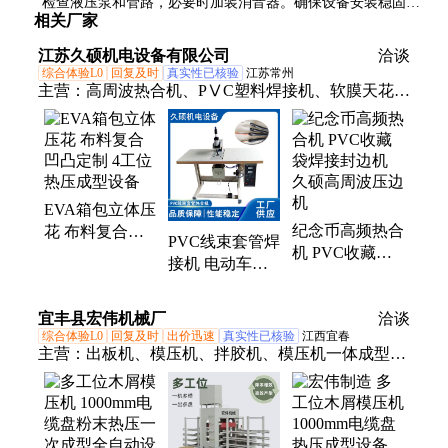
检查液压泵和管路，必要时加装消音器。确保设备安装稳固，
相关厂家
避免共振。
江苏久硕机电设备有限公司
洽谈
综合体验L0
回复及时
真实性已核验
江苏常州
主营：
高周波热合机、PⅤC塑料焊接机、软膜天花烫
边机、EⅤA热压机、布料皮革凹凸压花机、吸塑泡
壳包装封口机、帐篷篷布焊接机
EVA箱包立体压
纪念币高频热合
花 布料复合凹
PVC线束套管焊
机 PVC收藏袋
凸定制 4工位热
接机 电动车电
焊接封边机 久
压成型设备
线保护管热合机
硕高周波压边机
久硕工厂
宜丰县宏伟机械厂
洽谈
综合体验L0
回复及时
出价迅速
真实性已核验
江西宜春
主营：
出板机、模压机、拌胶机、模压机一体成型
机、喂料机、托盘模具、托盘设备、布袋除尘、模压
设备、模压托盘、模具不锈钢、滚筒干燥机、模压生
产线、托盘生产线、聚氨酯材料压机、木料粉杂木碎