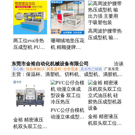
花机、两工位eva冷热压成型机、软膜天花烫边机、
PVC发泡板压花机、超声波花边机、超声波压花机、
超声波焊接机
高周波护腰带热
压成型机 输出
两工位eva冷热
珊瑚绒地垫压花
力强 主要用于
压成型机 PU皮
机 精顺捷牌海
吸塑包装
革女包凹凸成型
绵地毯压印花纹
机 精顺捷EVA
设备
东莞市金裕自动化机械设备有限公司
洽谈
成型设备厂
安心购
综合体验L0
回复及时
出价迅速
真实性已核验
广东东莞
主营：
保温杯、滴塑机、切料机、成型机、滴胶机、
上色机、冷冻台、液压机、钥匙扣、凹凸机、平板
壳、搅拌机、切条机、硫化机、压花机、油压机、转
烫机、植胶机、舔食垫、射出机、鞋材机、硅橡胶、
点胶机、真空机、滴塑烤箱
PVC公仔合模机
金裕 精密液压
动漫立体成型设
金裕 精密液压
机双头双工位立
备 双工位冷压
机双头双工位立
式油压机 硅胶
热压
式油压机 硅胶