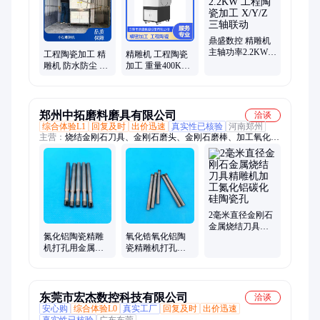
鼎盛数控 精雕机
主轴功率2.2KW
工程陶瓷加工 精
精雕机 工程陶瓷
工程陶瓷加工
雕机 防水防尘 进
加工 重量400KG
X/Y/Z三轴联动
料高度220mm 鼎
超精密 鼎盛数控
盛数控
郑州中拓磨料磨具有限公司
洽谈
综合体验L1
回复及时
出价迅速
真实性已核验
河南郑州
主营：
烧结金刚石刀具、金刚石磨头、金刚石磨棒、加工氧化铝
陶瓷刀具、加工碳化硅陶瓷刀具、陶瓷CBN磨头、加工陶瓷刀
具、cbn内圆磨砂轮、金刚石磨盘
2毫米直径金刚石
金属烧结刀具精
氮化铝陶瓷精雕
氧化锆氧化铝陶
雕机加工氮化铝
机打孔用金属金
瓷精雕机打孔用
碳化硅陶瓷孔
刚石烧结刀具直
直径6毫米金属金
径5mm
刚石烧结刀具磨
棒
东莞市宏杰数控科技有限公司
洽谈
安心购
综合体验L0
真实工厂
回复及时
出价迅速