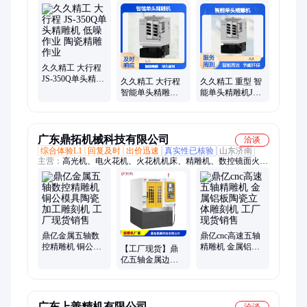
攻机、车床数控、专业数控设备、cnc加工中心、高速加工中
心、立式加工中心、cnc数控机床
久久精工 大行程
JS-350Q单头精雕
久久精工 大行程
久久精工 重型 智
机 低噪作业 陶瓷
智能单头精雕机
能单头精雕机JS-
精雕作业
JS-350Q 持久耐用
350Q 节能环保 陶
陶瓷精雕作业
瓷精雕作业
广东鼎拓机械科技有限公司
洽谈
综合体验L1
回复及时
出价迅速
真实性已核验
山东济南
主营：
高光机、电火花机、火花机机床、精雕机、数控镜面火花
机
鼎亿金属五轴数
鼎亿cnc高速五轴
控精雕机 铜公模
精雕机 金属铝板
【工厂现货】鼎
具陶瓷加工雕刻
陶瓷立体雕刻机
亿五轴金属边框
机 工厂现货销售
工厂现货销售
数控精雕机 陶瓷
石墨铝材模具雕
刻机
广东上善精机有限公司
洽谈