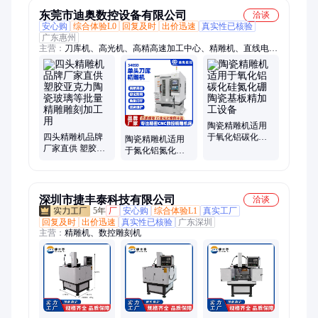
东莞市迪奥数控设备有限公司
洽谈
安心购
综合体验L0
回复及时
出价迅速
真实性已核验
广东惠州
主营：
刀库机、高光机、高精高速加工中心、精雕机、直线电机
加工中心、五轴加工中心、雕铣机
陶瓷精雕机适用
四头精雕机品牌
于氧化铝碳化硅
陶瓷精雕机适用
厂家直供 塑胶亚
氮化硼陶瓷基板
于氮化铝氮化硅
克力陶瓷玻璃等
精加工设备
氧化铍玻璃粉陶
批量精雕雕刻加
瓷管壳精加工设
工用
备
深圳市捷丰泰科技有限公司
洽谈
5年
厂
安心购
综合体验L1
真实工厂
回复及时
出价迅速
真实性已核验
广东深圳
主营：
精雕机、数控雕刻机