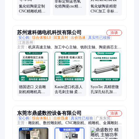
非标定制蓝色氧
氮化铝陶瓷定制
化锆陶瓷cnc精雕
氧化铍陶瓷精密
CNC精雕机精密
机加工 密度高韧
CNC加工 非标定
加工厂 低膨胀系
性大
制精密加工 导热
数 热导率高
系数好耐磨耐腐
蚀
苏州速科德电机科技有限公司
洽谈
安心购
综合体验L0
回复及时
出价迅速
真实性已核验
江苏苏州
主营：
机床高速主轴、加工中心主轴、铣削主轴、陶瓷插芯主
轴、PCB分板主轴、去毛刺主轴、义齿加工主轴、微孔加工主
轴、SycoTec主轴维修
德国进口 义齿雕
Kasite进口机器人
SycoTec 高精密微
刻机精雕机高速
去毛刺主轴 柔性
孔深孔钻孔加工
主轴 氧化锆玻璃
浮动机构 高精密
高速主轴4025 HY
陶瓷加工专用
打磨无毛边
东莞市鼎盛数控设备有限公司
洽谈
安心购
综合体验L1
出价迅速
真实性已核验
广东东莞
主营：
雕刻机、数控雕刻机、CNC雕刻机、精雕机、金属雕刻
机、五轴雕刻机、小型雕刻机、桌面雕刻机