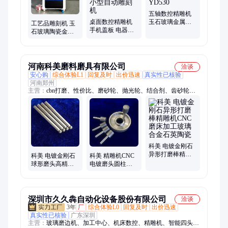
五轴数控精雕机
桌面数控精雕机
玉石玻璃金属木
工艺品雕刻机 玉
手机盖板 电器面
材陶瓷自动雕刻
石玻璃陶瓷金属
板 陶瓷 车载玻璃
机YD530
铜铝摆件挂件 小
加工 小型自动雕
型五轴艺术品精
刻机
雕机
河南科美磨料磨具有限公司
洽谈
安心购
综合体验L1
回复及时
出价迅速
真实性已核验
河南郑州
主营：
cbn打磨、性价比、磨砂轮、抛光轮、结合剂、齿砂轮、
砂轮片、树脂sdc、软磨片、100-500mm、5sg砂轮、凹砂轮、cbn
砂轮、研磨盘、sdc砂轮、打磨轮、金刚石、烧结片、白刚玉、
切割片、破碎料、钎焊砂轮、电镀砂轮、锯片切割、磨具工具
科美 电镀金刚石
异形打磨棒精雕
科美 电镀金刚石
科美 精雕机CNC
机CNC磨床加工
球形磨头高精密
电镀磨头圆柱锥
玻璃合金石英陶
同心度好CNC精
形 玻璃玉石陶瓷
瓷
雕机加工 玻璃陶
内孔打磨 钻石磨
瓷
棒
深圳市久久犇自动化设备股份有限公司
洽谈
3年
厂
综合体验L0
回复及时
出价迅速
真实性已核验
广东深圳
主营：
玻璃磨边机、加工中心、机床数控、精雕机、智能四头钻