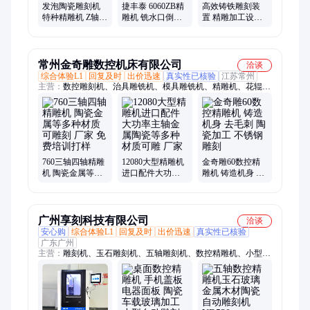
发泡陶瓷雕刻机
捷丰泰 6060ZB精
高效铸铁雕刻装
特种精雕机 Z轴纯
雕机 铣水口倒角
置 精雕加工设备
铸铁设计 按需定
铣边钢刻字 免费
三维运动灵活 捷
制
打样
丰泰
常州金奇雕数控机床有限公司
洽谈
综合体验L1
回复及时
出价迅速
真实性已核验
江苏常州
主营：
数控雕刻机、治具雕铣机、模具雕铣机、精雕机、花辊雕
刻机、辊雕机
760三轴四轴精雕
12080大型精雕机
金奇雕60数控精
机 陶瓷金属等多
进口配件大功率
雕机 铸造机身 去
种材质可雕刻 厂
主轴金属陶瓷等
毛刺 陶瓷加工 不
家 免费培训打样
多种材质可雕 厂
锈钢雕刻
家
广州享刻科技有限公司
洽谈
安心购
综合体验L1
回复及时
出价迅速
真实性已核验
广东广州
主营：
雕刻机、玉石雕刻机、五轴雕刻机、数控精雕机、小型雕
刻机、定制雕刻机、金银首饰雕刻机、数控CNC雕刻机、工艺品
雕刻机