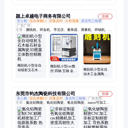
刻机 欧式构件发
精雕别墅构件发
别墅构件雕花机
泡陶瓷浮雕机 恒
泡陶瓷雕花机设
重型发泡陶瓷雕
庆翔
备
刻机
颍上卓越电子商务有限公司
洽谈
安心购
综合体验L1
回复及时
出价迅速
真实性已核验
广东广州
主营：
捆线机、焊金机、寻北仪、量角器、测量机、焊锡机、锂
电池、焊钢机、气保机、切割机、电焊机、修复机、校正仪、点
焊机、慢煮机、角度尺、覆膜机、绞肉机、流量计、百分表、研
磨机、制冷机、高频焊台、检测仪器、rtk测量仪
雕刻机小型全自
雕刻机小型cnc数
雕刻机小型全自
动镭射玉石木板
控 四轴 五轴 金属
动木工金属陶瓷
石材金属陶瓷3D
模具 陶瓷 雕铣 桌
KT板玉石DIY个
图案立体数控精
面精雕机
性图案CNC数控
雕机
精雕机
东莞市钧杰陶瓷科技有限公司
洽谈
安心购
综合体验L0
回复及时
真实性已核验
广东东莞
主营：
氮化铝陶瓷、氧化铝陶瓷、氧化锆陶瓷、macor可加工陶
瓷、碳化硅陶瓷