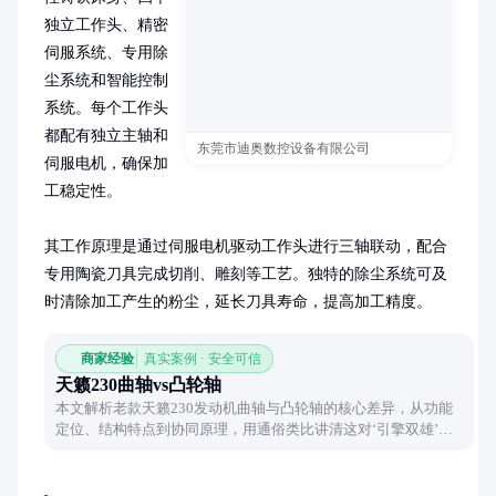
独立工作头、精密
伺服系统、专用除
尘系统和智能控制
系统。每个工作头
都配有独立主轴和
东莞市迪奥数控设备有限公司
伺服电机，确保加
工稳定性。

其工作原理是通过伺服电机驱动工作头进行三轴联动，配合
专用陶瓷刀具完成切削、雕刻等工艺。独特的除尘系统可及
时清除加工产生的粉尘，延长刀具寿命，提高加工精度。
商家经验
真实案例 · 安全可信
天籁230曲轴vs凸轮轴
本文解析老款天籁230发动机曲轴与凸轮轴的核心差异，从功能
定位、结构特点到协同原理，用通俗类比讲清这对‘引擎双雄’如
何默契配合，助你轻松理解发动机核心部件的工作逻辑。