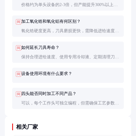
价格约为单头设备的2-3倍，但产能提升300%以上，
长期使用更经济。
加工氧化锆和氧化铝有何区别？
问
氧化锆硬度更高，刀具磨损更快，需降低进给速度；
氧化铝加工参数可更激进些。
如何延长刀具寿命？
问
保持合理进给速度、使用专用冷却液、定期清理刀具
积屑、及时更换刀具。
设备使用环境有什么要求？
问
四头能否同时加工不同产品？
问
可以，每个工作头可独立编程，但需确保工艺参数兼
容。
相关厂家