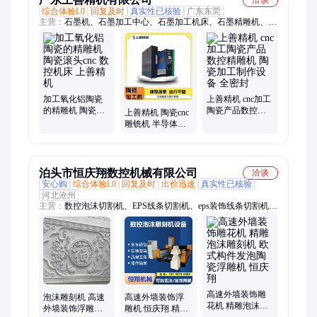
综合体验L0
回复及时
真实性已核验
广东东莞
主营：
石墨机、石墨加工中心、石墨加工机床、石墨精雕机、石
墨加工设备、石墨雕铣机、石墨数控机床、石墨加工机、石墨专
用机床、石墨雕刻机
加工氧化铝陶瓷
上善精机 cnc加工
的精雕机 陶瓷滚
陶瓷产品数控精
上善精机 陶瓷cnc
头cnc 数控机床 上
雕机 陶瓷加工制
雕铣机 半导体精
善精机
作设备 全密封
雕机 陶瓷加工自
动化设备 精度高
泊头市恒庆翔数控机械有限公司
洽谈
安心购
综合体验L0
回复及时
出价迅速
真实性已核验
河北沧州
主营：
数控泡沫切割机、EPS线条切割机、eps装饰线条切割机、
发泡陶瓷线条切割机、发泡陶瓷线锯切割机、发泡陶瓷雕刻机、
发泡陶瓷绳锯机、发泡陶瓷设备、eps欧式构件切割机、外墙装
饰线条切割机、泡沫线条抹灰机、EPS 线条刮浆机、泡沫雕刻
机、线条包网机、eps线条设备、高速雕刻机
高速外墙装饰雕
泡沫雕刻机 高速
高速外墙装饰浮
花机 精雕泡沫雕
外墙装饰浮雕机
雕机 恒庆翔 精雕