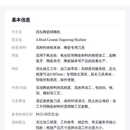
基本信息
中文名
四头陶瓷精雕机
英文名
4-Head Ceramic Engraving Machine
材质/材料
高刚性铸铁床身、陶瓷专用刀具
用途
适用于氧化锆、氧化铝等陶瓷材料的精密加工，如陶
瓷牙、陶瓷表壳、陶瓷轴承等产品的批量生产。
特性
四头独立工作，加工效率高；高精度伺服系统，定位
精度可达0.005mm；专用除尘系统，延长刀具寿命；
智能控制系统，操作便捷。
作用/功能
实现陶瓷材料的高精度、高效率加工，包括钻、铣、
切、雕刻等工艺。
注意事项
需定期更换刀具，保持环境清洁，防止粉尘堆积；加
工不同陶瓷材料时需调整工艺参数。
参考价格区间
约15-50万元/台
选购要点
关注加工精度、工作效率、稳定性、售后服务等核心
指标；根据产品尺寸选择合适工作台面大小。