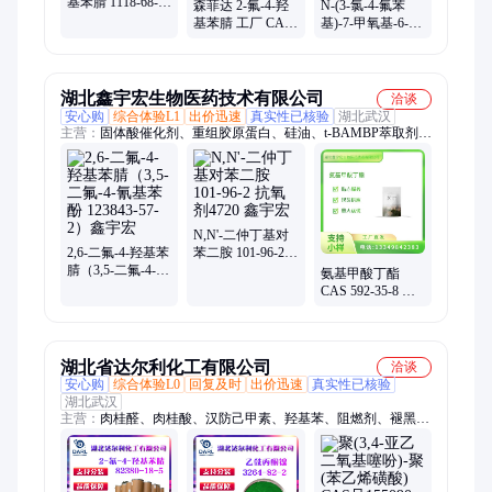
基苯腈 1118-68-9
森菲达 2-氟-4-羟
N-(3-氯-4-氟苯
中间体 工业级可
基苯腈 工厂 CAS
基)-7-甲氧基-6-硝
提取样品
登录号82380-18-5
基喹唑啉-4-胺
179552-74-0
湖北鑫宇宏生物医药技术有限公司
洽谈
安心购
综合体验L1
出价迅速
真实性已核验
湖北武汉
主营：
固体酸催化剂、重组胶原蛋白、硅油、t-BAMBP萃取剂、
全氟三丁胺、特种硅油、聚硅氮烷、硼酸铝晶须、碳化硅晶须
N,N'-二仲丁基对
2,6-二氟-4-羟基苯
苯二胺 101-96-2
腈（3,5-二氟-4-氰
抗氧剂4720 鑫宇
氨基甲酸丁酯
基苯酚 123843-57-
宏
CAS 592-35-8 有
2）鑫宇宏
机合成中间体 鑫
宇宏 1kg 25kg
湖北省达尔利化工有限公司
洽谈
安心购
综合体验L0
回复及时
出价迅速
真实性已核验
湖北武汉
主营：
肉桂醛、肉桂酸、汉防己甲素、羟基苯、阻燃剂、褪黑
素、甘氨酸、增塑剂