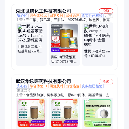
uv98% 标越生物
生物
湖北世腾化工科技有限公司
洽谈
安心购
综合体验L0
回复及时
出价迅速
真实性已核验
北京
主营：
壬二酸、羟乙基、三胜肽、302776-68-7、玻色因、依克多
因、抗坏血酸、谷胱甘肽、苯甲酸己酯、葡糖基芦丁、紫外吸收
剂、辛氧基甘油、生物素三肽、乙酰基四肽、棕榈酰三肽、肉豆
蔻酰五肽、植物油脂肪酸、氨基羟苯甲酰、紫外线吸收剂、维生
素c乙基醚、二氢燕麦生物碱、苯乙基间苯二酚、水杨酸乙基己
酯、乙基己基三嗪酮
世腾 2.6-二氟-4-
羟基苯腈 cas号：
世腾 3-溴苯酞 cas
123843-57-2 原料
号：6940-49-4 医
供应 肉豆蔻酰五
直供
药中间体 含量
肽-17 56718-70-8
99%
淡黄色粉末 现货
仓储
武汉华玖医药科技有限公司
洽谈
安心购
综合体验L1
回复及时
出价迅速
真实性已核验
湖北武汉
主营：
食品添加剂、饲料添加剂、原料中间体、羟基苯腈、去氧
胆酸钠、肌酸酐、氨甲环酸、甘氨胆酸