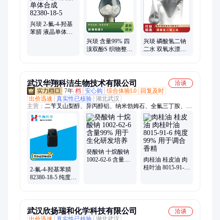
兴琰 2-氟-4-羟基
苯腈 液晶单体合
成 82380-18-5
兴琰 含量99% 四
兴琰 磷酸氢二钠
溴双酚S 织物整理
二水 双氧水漂白
剂阻燃剂 39635-
的稳定剂 10028-
79-5
24-7
武汉华翔科洁生物技术有限公司
洽谈
7年
档
安心购
综合体验L0
回复及时
出价迅速
真实性已核验
湖北武汉
主营：
二苄叉山梨醇、异丙醇铝、纳米勃姆石、全氟三丁胺、六
氟丙烯二聚体、六氟环氧丙烷二聚体、二异戊基硫醚、隐色结晶
紫、邻菲罗啉
癸酸钠 十烷酸钠
1002-62-6 含量
肉桂油 桂皮油 肉
99% 用于生化研
桂叶油 8015-91-6
2-氟-4-羟基苯腈
发培养
纯度99% 用于调
82380-18-5 纯度
合香精
99% 用于液晶单
体合成
武汉欣扬瑞和化学科技有限公司
洽谈
出价迅速
真实性已核验
湖北武汉