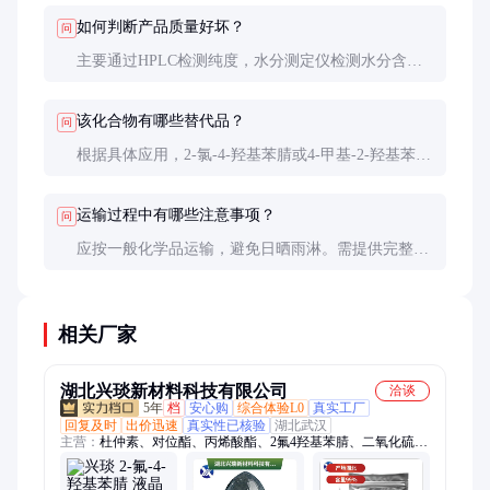
如何判断产品质量好坏？
问
主要通过HPLC检测纯度，水分测定仪检测水分含
量，外观应为均匀白色粉末。还可通过熔点测定进行
初步判断。
该化合物有哪些替代品？
问
根据具体应用，2-氯-4-羟基苯腈或4-甲基-2-羟基苯腈
可能作为替代，但活性会有差异。需根据最终产品要
求选择。
运输过程中有哪些注意事项？
问
应按一般化学品运输，避免日晒雨淋。需提供完整的
运输文件，包括危险品运输证明（如适用）。建议使
用防潮包装。
相关厂家
湖北兴琰新材料科技有限公司
洽谈
5年
档
安心购
综合体验L0
真实工厂
回复及时
出价迅速
真实性已核验
湖北武汉
主营：
杜仲素、对位酯、丙烯酸酯、2氟4羟基苯腈、二氧化硫
脲、乙基麦芽酚、饲料添加剂、油酸基硬脂酸、二苯基硅二醇