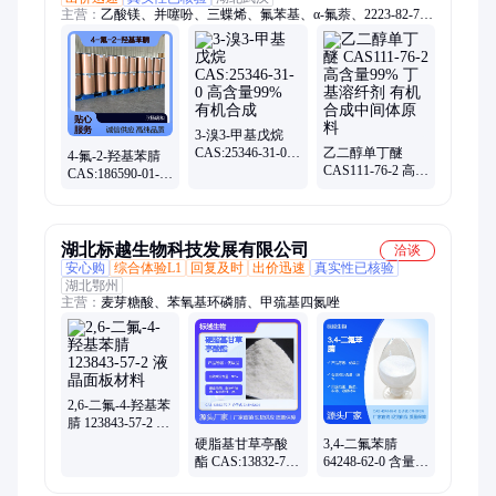
主营：
乙酸镁、并噻吩、三蝶烯、氟苯基、α-氟萘、2223-82-7、
硫酸锂、二乙烯、硫酸锶、肌氨酸、嘧菌酯、碳酸镁、新癸酸、
赖氨酸、多佐胺、咯菌腈、乙氧基、茚三酮、咖啡酸、羟乙基、
异恶唑、喹啉黄、庚二酸、虫酰肼、吡咯并
3-溴3-甲基戊烷
CAS:25346-31-0
乙二醇单丁醚
4-氟-2-羟基苯腈
高含量99% 有机
CAS111-76-2 高含
CAS:186590-01-2
合成
量99% 丁基溶纤
高含量99% 有机
剂 有机合成中间
合成
体原料
湖北标越生物科技发展有限公司
洽谈
安心购
综合体验L1
回复及时
出价迅速
真实性已核验
湖北鄂州
主营：
麦芽糖酸、苯氧基环磷腈、甲巯基四氮唑
2,6-二氟-4-羟基苯
腈 123843-57-2 液
晶面板材料
硬脂基甘草亭酸
3,4-二氟苯腈
酯 CAS:13832-70-
64248-62-0 含量
7 日化级原料
99% 中间体 标越