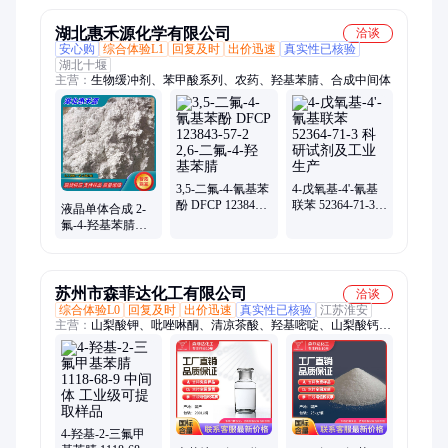
湖北惠禾源化学有限公司
洽谈
安心购
综合体验L1
回复及时
出价迅速
真实性已核验
湖北十堰
主营：
生物缓冲剂、苯甲酸系列、农药、羟基苯腈、合成中间体
3,5-二氟-4-氰基苯
4-戊氧基-4'-氰基
酚 DFCP 123843-
联苯 52364-71-3
液晶单体合成 2-
57-2 2,6-二氟-4-羟
科研试剂及工业
氟-4-羟基苯腈
基苯腈
生产
82380-18-5 支持样
品 现货
苏州市森菲达化工有限公司
洽谈
综合体验L0
回复及时
出价迅速
真实性已核验
江苏淮安
主营：
山梨酸钾、吡唑啉酮、清凉茶酸、羟基嘧啶、山梨酸钙、
磺酸苯基、叔丁基锂、双乙烯酮、基氨基锂、氯乙酰氯、三正丁
基、四羟甲基、乙酰苯胺、甲基苯基、氯羟吡啶、硫酸磷脲
4-羟基-2-三氟甲