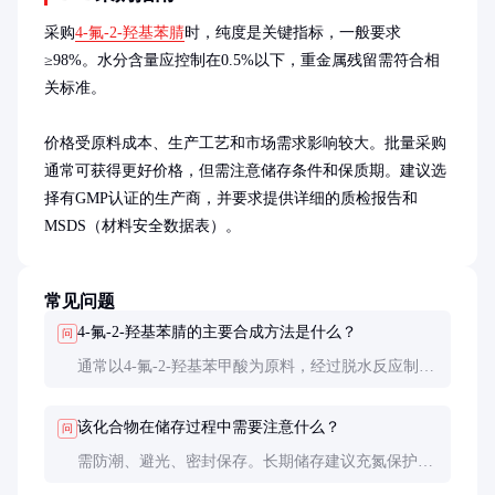
采购
4-氟-2-羟基苯腈
时，纯度是关键指标，一般要求
≥98%。水分含量应控制在0.5%以下，重金属残留需符合相
关标准。

价格受原料成本、生产工艺和市场需求影响较大。批量采购
通常可获得更好价格，但需注意储存条件和保质期。建议选
择有GMP认证的生产商，并要求提供详细的质检报告和
MSDS（材料安全数据表）。
常见问题
4-氟-2-羟基苯腈的主要合成方法是什么？
问
通常以4-氟-2-羟基苯甲酸为原料，经过脱水反应制
备。也可通过4-氟-2-羟基苯甲醛的氧化反应得到。具
体工艺条件因生产商而异。
该化合物在储存过程中需要注意什么？
问
需防潮、避光、密封保存。长期储存建议充氮保护。
开封后应尽快使用，避免吸湿和氧化导致品质下降。