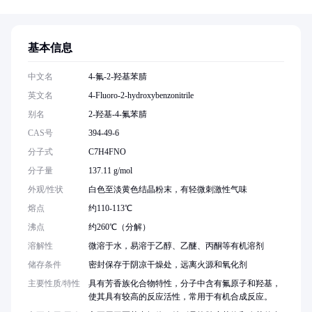
基本信息
中文名
4-氟-2-羟基苯腈
英文名
4-Fluoro-2-hydroxybenzonitrile
别名
2-羟基-4-氟苯腈
CAS号
394-49-6
分子式
C7H4FNO
分子量
137.11 g/mol
外观/性状
白色至淡黄色结晶粉末，有轻微刺激性气味
熔点
约110-113℃
沸点
约260℃（分解）
溶解性
微溶于水，易溶于乙醇、乙醚、丙酮等有机溶剂
储存条件
密封保存于阴凉干燥处，远离火源和氧化剂
主要性质/特性
具有芳香族化合物特性，分子中含有氟原子和羟基，
使其具有较高的反应活性，常用于有机合成反应。