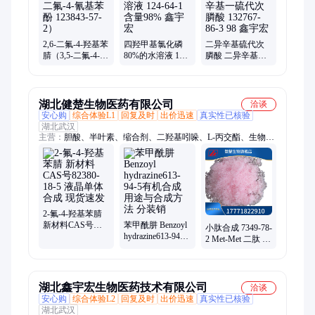
2,6-二氟-4-羟基苯
四羟甲基氯化磷
二异辛基硫代次
腈（3,5-二氟-4-氰
80%的水溶液 124-
膦酸 二异辛基一
基苯酚 123843-57-
64-1 含量98% 鑫
硫代次膦酸
2）
宇宏
132767-86-3 98 鑫
宇宏
湖北健楚生物医药有限公司
洽谈
安心购
综合体验L1
回复及时
出价迅速
真实性已核验
湖北武汉
主营：
胆酸、半叶素、缩合剂、二羟基吲哚、L-丙交酯、生物缓
冲液、表面活性剂、硅烷偶联剂、光电材料中间体、精细化工
2-氟-4-羟基苯腈
新材料CAS号
苯甲酰肼 Benzoyl
小肽合成 7349-78-
82380-18-5 液晶单
hydrazine613-94-5
2 Met-Met 二肽 由
体合成 现货速发
有机合成 用途与
两个蛋氨酸残基
合成方法 分装销
组成
C10H20N2O3S2
湖北鑫宇宏生物医药技术有限公司
洽谈
安心购
综合体验L2
回复及时
出价迅速
真实性已核验
湖北武汉