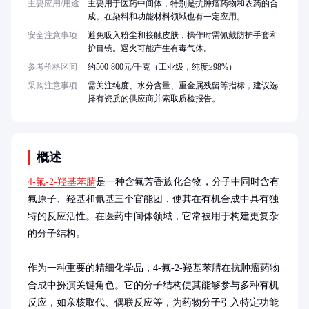
主要应用/用途
主要用于医药中间体，特别是抗肿瘤药物和农药的合
成。在染料和功能材料领域也有一定应用。
安全注意事项
避免吸入粉尘和接触皮肤，操作时需佩戴防护手套和
护目镜。遇火可能产生有毒气体。
参考价格区间
约500-800元/千克（工业级，纯度≥98%）
采购注意事项
需关注纯度、水分含量、重金属残留等指标，建议选
择有资质的供应商并索取质检报告。
概述
4-氟-2-羟基苯腈
是一种含氟芳香族化合物，分子中同时含有
氟原子、羟基和氰基三个官能团，使其在有机合成中具有独
特的反应活性。在医药中间体领域，它常被用于构建更复杂
的分子结构。

作为一种重要的精细化学品，4-氟-2-羟基苯腈在抗肿瘤药物
合成中扮演关键角色。它的分子结构使其能够参与多种有机
反应，如亲核取代、偶联反应等，为药物分子引入特定功能