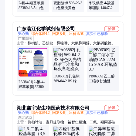
2-氟-4-羟基苯腈
硬脂酸钾 593-29-3
华玖供应 4-羧基
82380-18-5 白色固
白色至浅黄色粉
苯硼酸 14047-29-1
体粉末 华玖供应
末 化工中间体 包
包装25KG 化工中
装25KG/桶
间体
广东翁江化学试剂有限公司
洽谈
安心购
综合体验L1
回复及时
出价迅速
真实性已核验
广东韶关
主营：
棕榈酸、乙酸铋、异喹啉、六氟异丙醇、六氟磷酸铯、2-
乙二硫醇、4-二氟苄溴|、3-丙烷磺内酯、胶粘剂、丙烯酸酯、化
学试剂、分析试剂、透明液体、二乙二醇、光引发剂、岩白菜
素、对甲苯磺酸、苯甲酸苄酯、偏苯三酸酐、纳米氧化铽、表面
活性剂、蓖麻醇酸锌、乙基纤维素、荧光指示剂、丙烯酸羟乙酯
PA06882| 孔雀绿|
PB06309| 乙二醇
569-64-2 BS 绿色
二缩水甘油醚
PA38401| 2-氟-4-
闪光结晶溶于冷
CAS:2224-15-9
羟基苯腈| 82380-
水和热水呈蓝绿
AR 环氧值0.7
18-5 ≥98.0% 用于
色
液晶单体合成
湖北鑫宇宏生物医药技术有限公司
洽谈
安心购
综合体验L2
回复及时
出价迅速
真实性已核验
湖北武汉
主营：
侧柏叶油、当归提取物、益智仁精油、二氟、羟丙基硅
油、侧柏叶精油、茴香提取液、墨旱莲提取物、接骨木提取液