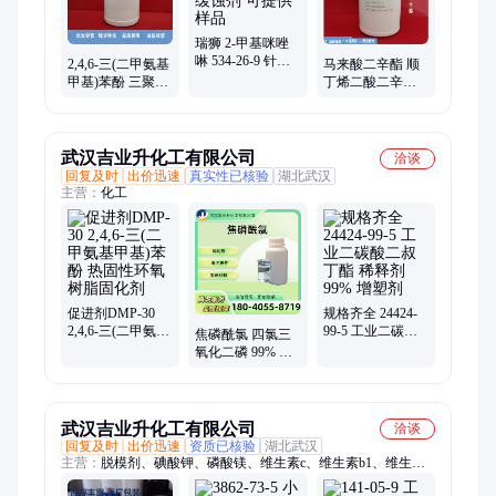
瑞狮 2-甲基咪唑
啉 534-26-9 针状
2,4,6-三(二甲氨基
马来酸二辛酯 顺
结晶体 缓蚀剂 可
甲基)苯酚 三聚催
丁烯二酸二辛酯
提供样品
化剂 DMP-30 工
2915-53-9 可分装
厂 90-72-2
包邮
武汉吉业升化工有限公司
洽谈
回复及时
出价迅速
真实性已核验
湖北武汉
主营：
化工
促进剂DMP-30
规格齐全 24424-
2,4,6-三(二甲氨基
99-5 工业二碳酸
焦磷酰氯 四氯三
甲基)苯酚 热固性
二叔丁酯 稀释剂
氧化二磷 99% 电
环氧树脂固化剂
99% 增塑剂
子元件 激光材料
磷化剂 13498-14-1
武汉吉业升化工有限公司
洽谈
回复及时
出价迅速
资质已核验
湖北武汉
主营：
脱模剂、碘酸钾、磷酸镁、维生素c、维生素b1、维生素
b6、维生素d3、二硫化钼、吡啶硫铜、香草香精、芥酸酰胺、乙