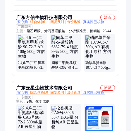
科研专用试剂
100%，可溯
源;A10076-200mg
广东方信生物科技有限公司
洽谈
安心购
综合体验L1
回复及时
出价迅速
真实性已核验
广东韶关
主营：
聚乙烯胺、烯丙基磺酸钠、分析标准品、糖精钠 128-44-
9、70693-62-8 过硫酸氢钾、水杨酸钠 54-21-7、硫化钴 12013-
10-4、催化剂及助剂
2,4,6-三(二甲氨基
间苯二甲酸-5-磺
磷酸单异辛酯
甲基)苯酚 90-72-2
酸钠 6362-79-4 纯
1070-03-7 500g
AR 100g 500g 方
度99% 500g 方信
AR 有机化工原料
信生物
生物
方信生物
广东云星生物技术有限公司
洽谈
安心购
综合体验L0
回复及时
出价迅速
真实性已核验
广东韶关
主营：
246、化学试剂