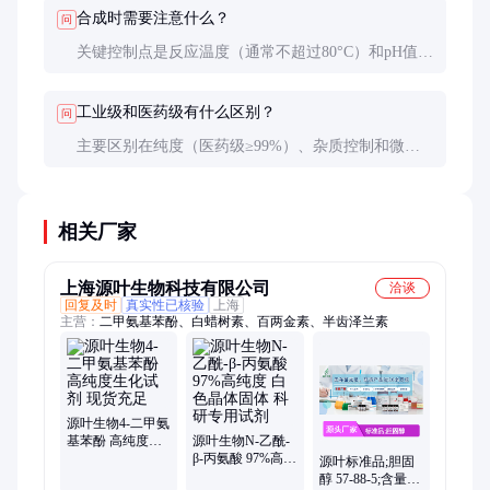
合成时需要注意什么？
问
关键控制点是反应温度（通常不超过80°C）和pH值
（弱酸性条件最佳）。后处理时需快速操作避免氧
化。
工业级和医药级有什么区别？
问
主要区别在纯度（医药级≥99%）、杂质控制和微生
物限度。医药级生产需符合GMP要求，价格通常高出
30-50%。
相关厂家
上海源叶生物科技有限公司
洽谈
回复及时
真实性已核验
上海
主营：
二甲氨基苯酚、白蜡树素、百两金素、半齿泽兰素
源叶生物4-二甲氨
基苯酚 高纯度生
源叶生物N-乙酰-
化试剂 现货充足
β-丙氨酸 97%高纯
源叶标准品;胆固
度 白色晶体固体
醇 57-88-5;含量