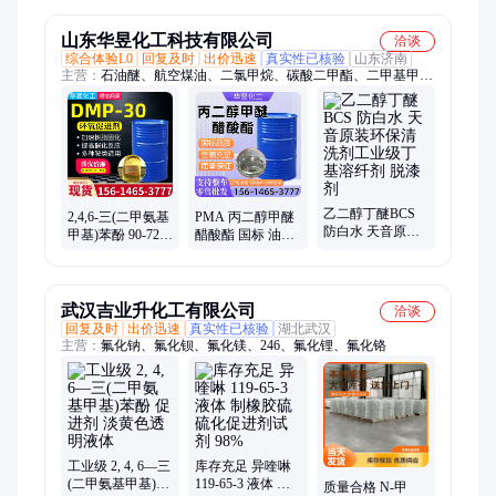
山东华昱化工科技有限公司
洽谈
综合体验L0
回复及时
出价迅速
真实性已核验
山东济南
主营：
石油醚、航空煤油、二氯甲烷、碳酸二甲酯、二甲基甲酰
胺、二甲苯、溶剂油、三氯乙烯、醋酸乙酯、甲酸、乙醇、异丙
醇、冰醋酸、醋酸丁酯、正丁醇、环己酮
乙二醇丁醚BCS
2,4,6-三(二甲氨基
PMA 丙二醇甲醚
防白水 天音原装
甲基)苯酚 90-72-2
醋酸酯 国标 油漆
环保清洗剂工业
环氧促进剂 DMP-
稀释剂 高级溶剂
级丁基溶纤剂 脱
30 按需供应
漆剂
武汉吉业升化工有限公司
洽谈
回复及时
出价迅速
真实性已核验
湖北武汉
主营：
氟化钠、氟化钡、氟化镁、246、氟化锂、氟化铬
工业级 2, 4, 6—三
库存充足 异喹啉
(二甲氨基甲基)苯
119-65-3 液体 制
质量合格 N-甲