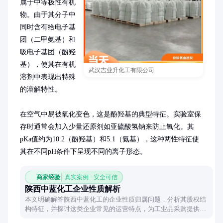
属于中等极性有机
物。由于其分子中
同时含有给电子基
团（二甲氨基）和
吸电子基团（酚羟
基），使其在有机
武汉吉业升化工有限公司
溶剂中表现出特殊
的溶解特性。

在空气中易被氧化变色，这是酚羟基的典型特征。实验室保
存时通常会加入少量还原剂如亚硫酸氢钠来防止氧化。其
pKa值约为10.2（酚羟基）和5.1（氨基），这种两性特征使
其在不同pH条件下呈现不同的离子形态。
商家经验
真实案例 · 安全可信
陕西中蓝化工企业性质解析
本文明确解答陕西中蓝化工的企业性质归属问题，分析其股权结
构特征，并探讨这类企业常见的运营特点，为工业品采购提供参
考信息。