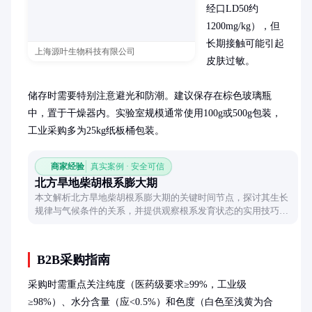
经口LD50约
1200mg/kg），但
长期接触可能引起
上海源叶生物科技有限公司
皮肤过敏。

储存时需要特别注意避光和防潮。建议保存在棕色玻璃瓶
中，置于干燥器内。实验室规模通常使用100g或500g包装，
工业采购多为25kg纸板桶包装。
商家经验
真实案例 · 安全可信
北方旱地柴胡根系膨大期
本文解析北方旱地柴胡根系膨大期的关键时间节点，探讨其生长
规律与气候条件的关系，并提供观察根系发育状态的实用技巧，
帮助种植者掌握最佳管理时机。
B2B采购指南
采购时需重点关注纯度（医药级要求≥99%，工业级
≥98%）、水分含量（应<0.5%）和色度（白色至浅黄为合