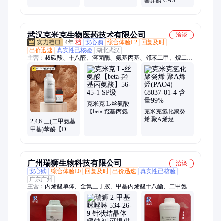
基异腈 CAS
72-2 粘接剂添加
36635-61-7 合成中
剂
间体 斯麦克货源
武汉克米克生物医药技术有限公司
洽谈
4年
档
安心购
综合体验L2
回复及时
出价迅速
真实性已核验
湖北武汉
主营：
叔碳酸、十八醛、溶菌酶、氨基丙基、邻苯二甲、烷二甲
醇、2-甲基丁醛、10-羟基羊蜡酸、海藻糖、癸二醇、氢路噻嗪、
乙基碳二、羟基癸酸、正十七烷、谷胱甘肽、松果体素、vc磷酸
酯镁、朱栾倍半萜、丁烷四乙酸、表面活性剂、癸烷撑二醇、缩
水甘油邻、氢氯噻嗪杂质、盐酸邻菲罗啉、壳聚糖季铵盐
克米克 L-丝氨酸
【beta-羟基丙氨
克米克氢化聚癸
酸】56-45-1 SP级
烯 聚Α烯烃
2,4,6-三(二甲氨基
(PAO4) 68037-01-
甲基)苯酚【DMP-
4 含量99%
30】90-72-2
广州瑞狮生物科技有限公司
洽谈
安心购
综合体验L0
回复及时
出价迅速
真实性已核验
广东广州
主营：
丙烯酸单体、全氟三丁胺、甲基丙烯酸十八酯、二甲氨基
甲基、乙二醇二缩水甘油醚、催化剂、催干剂、环氧稀释剂、增
塑剂、偶联剂、交联剂、橡胶塑料助剂、电镀电子科技材料、丙
烯酸酯类