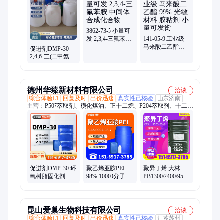
基纤维素、次氯酸钙、九水硫化钠、EVA乳液、水玻璃、硅酸钠
3862-73-5 小量可
发 2,3,4-三氟苯胺
141-05-9 工业级
中间体 合成化合
马来酸二乙酯
促进剂DMP-30
物
99% 光敏材料 胶
2,4,6-三(二甲氨基
粘剂 小量可发货
甲基)苯酚 热固性
环氧树脂固化剂
德州华臻新材料有限公司
洽谈
综合体验L1
回复及时
出价迅速
真实性已核验
山东济南
主营：
P507萃取剂、磺化煤油、正十二烷、P204萃取剂、十二烷
基苯、氯代十二烷、白油、磷酸铁、抗氧剂、苯甲醇、聚乙烯亚
胺、酒石酸、溶剂油
促进剂DMP-30 环
聚乙烯亚胺PEI
聚异丁烯 大林
氧树脂固化剂
98% 10000分子量
PB1300/2400/950
2,4,6-三(二甲氨基
600 1800 造纸湿
原装PB高分子量
甲基)苯酚 90-72-2
强剂纺织固色剂
橡胶添加剂
昆山爱巢生物科技有限公司
洽谈
综合体验L1
回复及时
出价迅速
真实性已核验
江苏苏州