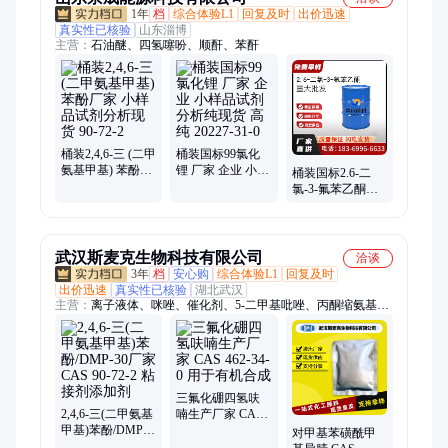
1年
档
综合体验L1
回复及时
出价迅速
真实性已核验
山东淄博
主营：
石油醚、四氢噻吩、顺酐、苯酐
桶装2,4,6‑三 (二甲
桶装国标99氯化
氨基甲基) 苯酚厂
锂 厂家 企业 小样
桶装国标2.6-二
家 小样品试剂分
品试剂分析纯现
氯-3-氟苯乙酮厂
析现货 90-72-2
货 高纯 20227-31-
家 小样品试剂分
0
析现货 290835-85-
7
武汉斯麦克生物科技有限公司
洽谈
3年
档
安心购
综合体验L1
回复及时
出价迅速
真实性已核验
湖北武汉
主营：
离子液体、咪唑、催化剂、5-二甲基吡唑、丙酮缩氨基硫
脲、阻燃剂、正丁醇锆、四氟硼酸锂、香兰基丁醚、氟化物、全
氟辛基三甲氧基硅烷、丙酮肟、双酚E型氰酸酯、叔丁基乙烯基
醚、钯碳催化剂、钛硅分子筛、硫酸烟酰苯胺
三氟化硼四氢呋
2,4,6-三(二甲氨基
喃生产厂家 CAS
甲基)苯酚/DMP-
462-34-0 用于有机
对甲基苯磺酰甲
30厂家 CAS 90-
合成