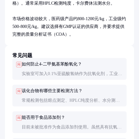
格）。通常采用HPLC检测纯度，卡尔费休法测水分。

市场价格波动较大，医药级产品约800-1200元/kg，工业级约
500-800元/kg。建议选择有GMP认证的供应商，并要求提供
完整的质量分析证书（COA）。
常见问题
如何防止4-二甲氨基苯酚氧化？
问
实验室可加入0.1%亚硫酸氢钠作为抗氧化剂，工业储
存则建议充氮保护。配制溶液时最好现配现用，避免
长时间存放。
该化合物有哪些主要检测方法？
问
常规检测包括熔点测定、HPLC纯度分析、水分测定
和重金属检测。科研用途还需进行核磁共振和质谱确
认结构。
能否用于食品添加剂？
问
目前未被批准作为食品添加剂使用。虽然具有抗氧化
性，但安全评估数据不足，仅限于医药和工业用途。