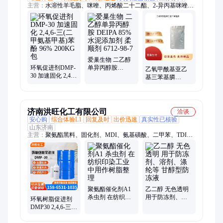
主营：
水溶性羊毛脂、咪唑、丙烯酸二十二酯、2-异丙基咪唑、
2.5-二甲基-2.5-己二醇、2-对氯苄基苯并咪唑、2-庚基苯并咪唑、
4.-4-二氨基二苯砜、七钼酸铵、四钼酸铵、乙酰丙酮氧钒、甲基
苯并三氮唑、吡啶甲酸铬、溴代十八烷、溴代十二烷、均笨四甲
酸、十一烯酸、二聚酸、十八硫醇
爱巢生物 二乙醇
环氧促进剂DMP-
单异丙醇胺
乙氧甲酰基亚乙
30 加速固化 2,4,6-
DEIPA 85% 水泥
基三苯基膦
三(二甲氨基甲基)
添加剂 柔顺剂
CEETPP 乙氧甲酰
苯酚 96% 200KG
6712-98-7
三苯基膦含量99%
包
1KG袋装
济南洪旺化工有限公司
洽谈
安心购
综合体验L1
回复及时
出价迅速
真实性已核验
山东济南
主营：
聚氨酯黑料、固化剂、MDI、氨基磺酸、二甲苯、TDI、
聚氨酯用催化剂、聚醚多元醇、漂白粉、食用葡萄糖、麦芽糊
精、柠檬酸、加益粉、白砂糖、碳酸氢铵、甲醛、磷酸二氢铝、
三羟甲基丙烷、三乙烯二胺、偏硅酸钠、过碳酸钠、次氯酸钠、
磷酸、醋酸丁酯、乙二醇
聚氨酯催化剂A1
乙二醇 无色透明
杀虫剂 在纺织印
用于防冻剂、溶
环氧树脂促进剂
染工业中用作树
剂、涤纶等 甘醇
DMP30 2,4,6-三
脂整理
型防冻液
（二甲氨基甲
基）苯酚 固化剂