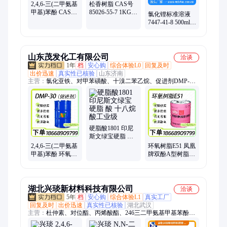
2,4,6-三(二甲氨基
松香树脂 CAS号
甲基)苯酚 CAS号
85026-55-7 1KG/
氯化锂标准溶液
90-72-2 500ml/瓶
瓶 分析纯AR 云星
7447-41-8 500ml/
AR 云星生物
生物
瓶 1mol/L 云星生
物
山东茂发化工有限公司
洽谈
1年
档
安心购
综合体验L0
回复及时
出价迅速
真实性已核验
山东济南
主营：
氯化亚铁、对甲苯磺酸、十溴二苯乙烷、促进剂DMP-
30、K54促进剂、N-甲基吡咯烷酮、酚醛树脂2402、硼酸锌、叔
丁基过氧化氢TBH、木材防腐剂ACQ、癸二酸二辛酯DOS、磷
酸三乙酯TEP、硫酸锆、有机锡T12、三羟甲基丙烷、雕白粉、
衣康酸、氢氧化铝、溴酸钠、吊白块
硬脂酸1801 印尼
斯文绿宝硬脂 酸
十八烷酸工业级
2,4,6-三(二甲氨基
环氧树脂E51 凤凰
甲基)苯酚 环氧树
牌双酚A型树脂
脂固化剂DMP-30
618防腐地坪专用
透明绝缘
湖北兴琰新材料科技有限公司
洽谈
5年
档
安心购
综合体验L1
真实工厂
回复及时
出价迅速
真实性已核验
湖北武汉
主营：
杜仲素、对位酯、丙烯酸酯、246三二甲氨基甲基苯酚、
二氧化硫脲、乙基麦芽酚、饲料添加剂、油酸基硬脂酸、二苯基