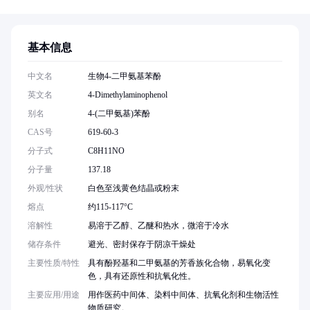
基本信息
中文名
生物4-二甲氨基苯酚
英文名
4-Dimethylaminophenol
别名
4-(二甲氨基)苯酚
CAS号
619-60-3
分子式
C8H11NO
分子量
137.18
外观/性状
白色至浅黄色结晶或粉末
熔点
约115-117°C
溶解性
易溶于乙醇、乙醚和热水，微溶于冷水
储存条件
避光、密封保存于阴凉干燥处
主要性质/特性
具有酚羟基和二甲氨基的芳香族化合物，易氧化变
色，具有还原性和抗氧化性。
主要应用/用途
用作医药中间体、染料中间体、抗氧化剂和生物活性
物质研究。