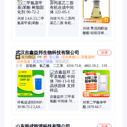
硅二醇
兴琰 2,4,6-三(二甲
兴琰 N,N-二异丙
氨基甲基)苯酚 树
基乙二胺 有机合
脂固化剂 90-72-2
成中间体 121-05-1
兴琰 季戊四醇油
酸酯 铝镁压铸脱
模剂 纺丝油剂平
滑剂
武汉吉鑫益邦生物科技有限公司
洽谈
6年
档
安心购
综合体验L2
回复及时
出价迅速
真实性已核验
湖北武汉
主营：
甜菊糖、氯乙酰、二乙苯、4316-73-8、4861-19-2、1192-
62-7、7783-40-6、8002-74-2、7782-61-8、2842-44-6、1310-58-
3、酞菁绿、阻燃剂、二戊烯、单甲醚、硫酸锂、大理石、羊脂
酸、磷酸氢、龙脑油、聚甘油、二聚酸、戊二醇、聚醚f68、磺
化油
吉鑫益邦 三甲基
氢醌 中间体 700-
环氧促进剂DMP-
对苯二甲酸单甲
13-0 结晶状固体
30 90-72-2 2,4,6-
酯 1679-64-7
支持样品
三(二甲氨基甲基)
MMT 有机试剂 吉
苯酚 防老剂
鑫益邦
山东崇成能源科技有限公司
洽谈