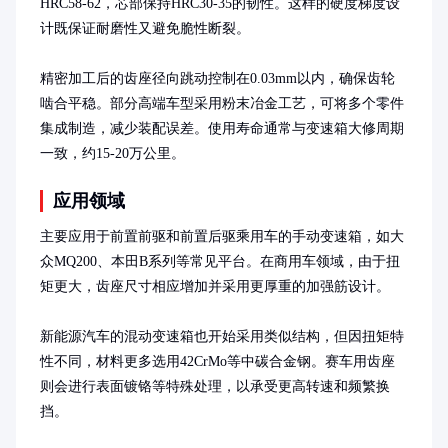
HRC58-62，芯部保持HRC30-35的韧性。这样的硬度梯度设
计既保证耐磨性又避免脆性断裂。

精密加工后的齿座径向跳动控制在0.03mm以内，确保齿轮
啮合平稳。部分高端车型采用粉末冶金工艺，可将多个零件
集成制造，减少装配误差。使用寿命通常与变速箱大修周期
一致，约15-20万公里。
应用领域
主要应用于前置前驱和前置后驱乘用车的手动变速箱，如大
众MQ200、本田B系列等常见平台。在商用车领域，由于扭
矩更大，齿座尺寸相应增加并采用更厚重的加强筋设计。

新能源汽车的混动变速箱也开始采用类似结构，但因扭矩特
性不同，材料更多选用42CrMo等中碳合金钢。赛车用齿座
则会进行表面镀铬等特殊处理，以承受更高转速和频繁换
挡。