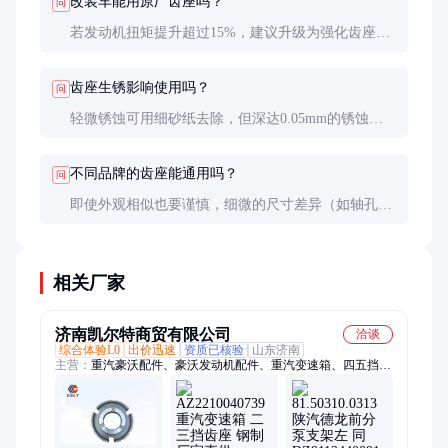
改装车能用原厂齿座吗？
问
若发动机扭矩提升超过15%，建议升级为强化齿座。
可选用42CrMo材质并增加油孔数量，但需注意与变
速箱壳体的兼容性。
齿座生锈影响使用吗？
问
轻微锈蚀可用细砂纸去除，但深达0.05mm的锈蚀会
改变配合尺寸。关键配合面锈蚀必须更换，非配合面
锈蚀可做防锈处理。
不同品牌的齿座能通用吗？
问
即使外观相似也要谨慎，细微的尺寸差异（如轴孔公
差带、花键压力角）可能导致异响或早期失效。建议
优先选用原厂配套或认证品牌。
相关厂家
济南凯尔特商贸有限公司
洽谈
综合体验L0
出价迅速
资质已核验
山东济南
主营：
重汽豪沃配件、豪沃发动机配件、重汽变速箱、四五挡齿
座、陕汽德龙配件、潍柴发动机配件