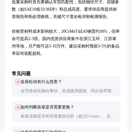
批量采购时首先要确认车型匹配性，包括轴径尺寸、花键参
数（如SAE10齿32/36DP）和总成高度。要求供应商提供材
质报告和热处理曲线，关键尺寸需全检并附检测报告。

价格受材料成本影响较大，20CrMnTi比45钢贵约30%，但寿
命可提高2-3倍。国内优质供应商集中在浙江玉环、江苏泰
州等地，月产能可达5-10万件。建议采购时预留3-5%的备品
率应对装配损耗。
常见问题
齿座松动有什么危害？
问
会导致齿轮轴向窜动，造成换挡困难、同步器早期磨
损，严重时可能打齿。发现松动应立即更换，避免连
带损坏其他部件。
如何判断齿座是否需要更换？
问
检查花键是否有明显磨损台阶（超过0.1mm）、定位
面是否有疲劳裂纹、轴孔配合是否松动。使用千分表
测量径向跳动超过0.05mm即需更换。