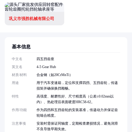
巩义市强胜机械有限公司
基本信息
中文名
四五挡齿座
英文名
4-5 Gear Hub
材质/材料
合金钢（如20CrMnTi）
用途
用于汽车变速箱，定位和支撑四挡、五挡齿轮，传递
扭矩并确保换挡顺畅。
特性
高强度、耐磨性好、尺寸精度高（公差±0.02mm以
内）、热处理后表面硬度HRC58-62。
作用/功能
作为四挡和五挡齿轮的安装基准，传递动力并保证齿
轮啮合精度。
注意事项
安装时需保证同轴度，定期检查磨损情况，避免润滑
不良导致早期失效。