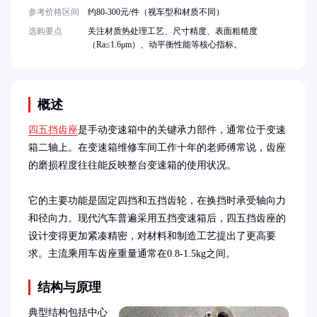
参考价格区间
约80-300元/件（视车型和材质不同）
选购要点
关注材质热处理工艺、尺寸精度、表面粗糙度
（Ra≤1.6μm）、动平衡性能等核心指标。
概述
四五挡齿座
是手动变速箱中的关键承力部件，通常位于变速
箱二轴上。在变速箱维修车间工作十年的老师傅常说，齿座
的磨损程度往往能反映整台变速箱的使用状况。

它的主要功能是固定四挡和五挡齿轮，在换挡时承受轴向力
和径向力。现代汽车普遍采用五挡变速箱后，四五挡齿座的
设计变得更加紧凑精密，对材料和制造工艺提出了更高要
求。主流乘用车齿座重量通常在0.8-1.5kg之间。
结构与原理
典型结构包括中心