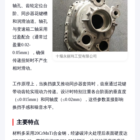
轴孔、齿轮定位台
阶、同步器花键槽
和润滑油道。轴孔
与变速箱二轴采用
过盈配合（通常过
盈量0.02-
0.05mm），确保
十堰永丽玮工贸有限公司
传递扭矩时不产生
相对滑动。

工作原理上，当换挡拨叉推动同步器套筒时，齿座通过花键
带动齿轮实现动力传递。设计时特别注重各台阶面的垂直度
（≤0.015mm）和同轴度（≤0.02mm），这些参数直接影响
换挡手感和噪音水平。
主要特点
材料多采用20CrMnTi合金钢，经渗碳淬火处理后表面硬度达