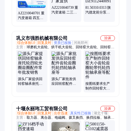
AZ2210040739 重
81.50310.0313 陕
汽变速箱 二三挡
汽德龙前分泵支
AZ2210040701 重
齿座 钢制 厂家直
架左 同
汽变速箱 四五挡
供
DZ9112440091
齿座 钢制 外贸出
口
巩义市强胜机械有限公司
洽谈
综合体验L0
回复及时
资质已核验
河南郑州
主营：
球磨机大齿轮、烘干机大齿轮、回转窑大齿轮、回转窑挡
轮、烘干机滚圈、回转窑轮带、小齿轮
源头厂家提供回
源头厂家批发供
转窑轴承座托轮
应回转窑配件齿
按图纸要求生产
挡轮光圈齿圈配
轮齿圈托轮挡轮
制作回转窑大小
件常年批发销售
轴承座等
齿轮齿圈轮带托
轮挡轮轴承座等
配件
十堰永丽玮工贸有限公司
洽谈
综合体验L0
回复及时
出价迅速
真实性已核验
湖北十堰
主营：
取力器、离合器、电磁阀、拨叉换挡、换挡拉板、轴承
垫、连接板、机油泵、缓速器、变速箱、控制器、拨叉轴、油管
总成、分离拨叉、顶盖总成、手柄总成、二轴油封、机电科技、