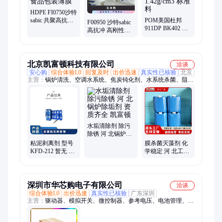
HDPE FI0750沙特
sabic 共聚高抗冲
POM美国杜邦
F00950 沙特sabic
高刚性 暂无 食品
911DP BK402 有
高抗冲 高刚性
包装薄膜
核低粘度 注塑级
HDPE 颗粒 薄膜
1.42g/cm3 标准料
暂无
北京凯富顿科技有限公司
洽谈
安心购
综合体验L0
回复及时
出价迅速
真实性已核验
北京
主营：
锅炉清洗、空调水系统、焦炭钝化剂、水系统杀菌、阻垢
分散剂、洗涤高温水、粉尘抑制剂、脱硫增效剂、在线清洗剂、
氧化除藻剂、杀菌灭藻剂、水系统管道、无二氧化氯、空调冷凝
器、金属表面油污、清除附着藻类、烟气湿法脱硫、高电导反渗
透、通风系统清洗、空调风机盘管、导热油炉清洗、玻璃鳞片胶
泥、烟气脱硫脱硝、锅炉除垢除锈、填料水垢清洗
水垢清除剂 除污
除锈 河 北锅炉除
垢剂 资质齐全 凯
粘泥剥离剂 型号
膜杀菌灭藻剂 化
富顿
KFD-212 暂无 PH
学稳定 河 北工业
值使用范围6-8 有
级杀菌剂 种类齐
效物质含量30％
全 凯富顿
深圳市华芯购电子有限公司
洽谈
综合体验L0
出价迅速
真实性已核验
广东深圳
主营：
驱动器、模拟开关、微控制器、参考电压、电池管理、视
频开关ic、仪表放大器、音频放大器、开关稳压器、数字隔离
器、精密放大器、运算放大器、点火控制器、开关控制器、可编