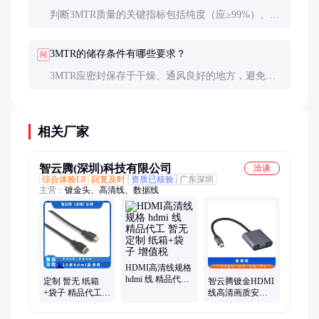
判断3MTR质量的关键指标包括纯度（应≥99%）、粒
度分布（D50在10-50微米为佳）和批次一致性。建议
索取样品进行小试，并查看第三方检测报告。
3MTR的储存条件有哪些要求？
问
3MTR应密封保存于干燥、通风良好的地方，避免阳
光直射和高温环境。建议使用原包装或防潮容器，并
定期检查储存条件。
相关厂家
智云腾(深圳)科技有限公司
洽谈
综合体验L0
回复及时
资质已核验
广东深圳
主营：
镀金头、高清线、数据线
HDMI高清线规格
hdmi 线 精品代工
定制 暂无 纸箱
智云腾镀金HDMI
暂无 定制 纸箱
+袋子 精品代工
线高清画质安全
+袋子 增值税
增值税 10米hdmi
可靠30米暂无
高清线