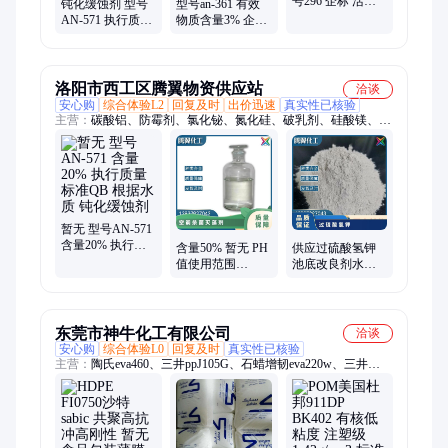
号296 企标 活性
钝化缓蚀剂 型号
型号an-361 有效
剂 液体 暂无 管道
AN-571 执行质量
物质含量3% 企标
缓蚀阻垢剂
标准QB 暂无 根据
参考用量40mg 暂
水质 含量20%
无 酸液缓蚀剂
洛阳市西工区腾翼物资供应站
洽谈
安心购
综合体验L2
回复及时
出价迅速
真实性已核验
主营：
碳酸铝、防霉剂、氯化铋、氮化硅、破乳剂、硅酸镁、磷
酸铝、化学试剂、抗静电剂、乙酸乙酯、氢氧化镁、焦磷酸钠、
干燥通风、次磷酸镁、氯化氢乙醇、氯化氢甲醇、聚丙烯酸钾、
闪点提高剂、柴油降凝剂、硫代硫酸铵、聚丙烯酰胺、多聚磷酸
钠、25公斤纸板桶、硫代乙醇酸钠、高分子絮凝剂
暂无 型号AN-571
含量20% 执行质
含量50% 暂无 PH
供应过硫酸氢钾
量标准QB 根据水
值使用范围
池底改良剂水质
质 钝化缓蚀剂
3.0±1.5 型号AN-
改良剂片剂降解
342 空调杀菌灭藻
鱼池氨氮改底片
剂
东莞市神牛化工有限公司
洽谈
安心购
综合体验L0
回复及时
真实性已核验
主营：
陶氏eva460、三井ppJ105G、石蜡增韧eva220w、三井
eva260、热熔级eva250、普瑞曼ppj105g