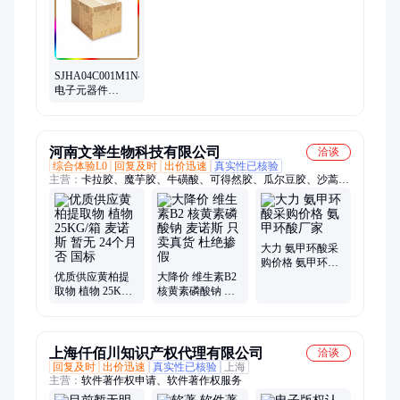
程门阵列、接口集成电路、电容电阻
SJHA04C001M1N46
电子元器件
SUMITOMO 批次
暂无
河南文举生物科技有限公司
洽谈
综合体验L0
回复及时
出价迅速
真实性已核验
主营：
卡拉胶、魔芋胶、牛磺酸、可得然胶、瓜尔豆胶、沙蒿子
胶、海藻酸钠、纳他酶素、食用明胶、聚丙烯酸钠、甲基纤维
素、酪蛋白酸钠、普鲁兰多糖、乳酸链球菌素、食品级黄原胶
大力 氨甲环酸采
购价格 氨甲环酸
优质供应黄柏提
大降价 维生素B2
厂家
取物 植物 25KG/
核黄素磷酸钠 麦
箱 麦诺斯 暂无 24
诺斯 只卖真货 杜
个月 否 国标
绝掺假
上海仟佰川知识产权代理有限公司
洽谈
回复及时
出价迅速
真实性已核验
上海
主营：
软件著作权申请、软件著作权服务