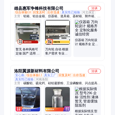
雄县惠军争锋科技有限公司
洽谈
综合体验L0
回复及时
出价迅速
真实性已核验
河北保定
主营：
铝箱、铝合金箱、仪器箱、道具箱、器材箱、附件箱、收
纳箱、航空箱、工具箱、电子仪表箱、实验仪器包装箱、消防器
材箱、指挥作业箱、侦查作业箱、勘测仪器包装箱、仪器仪表
箱、乐器包装箱、舞台道具箱、服装道具箱、运输储备箱、通讯
设备箱、五金工具箱、铝合金航空箱、产品展示箱、物资器材箱
仪器箱 万向轮设
计 规格齐全 定制
化服务 诚信经营
暂无 各种风格可
万向轮 自动 根据
定做 国产 适用 仪
客户需求 专业订
器想铝合金 减震
制铝合金航空箱
航空箱
仪器仪表箱
洛阳翼源新材料有限公司
洽谈
安心购
综合体验L1
真实工厂
回复及时
出价迅速
真实性已核验
河南洛阳
主营：
碳酸铝、硫化钙、硅铝凝胶粉、工业磷酸镁、闪点提高
剂、表面活性剂、耐火材料、水处理原材料
根据实际情况 型