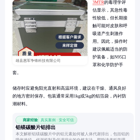
3MTR
的毒理学评
估显示，其急性毒
性较低，但长期接
触可能对皮肤和呼
吸道产生刺激作
用。因此，操作时
建议佩戴适当的防
护装备，如N95口
雄县惠军争锋科技有限公司
罩和化学防护手
套。

储存时应避免阳光直射和高温环境，建议在干燥、通风良好
的地方密封保存。包装通常采用1kg或5kg的铝箔袋，内衬防
潮材料。
商家经验
真实案例 · 安全可信
铝镁碳酸片铝排出
本文解析铝镁碳酸片中的铝元素如何被人体代谢排出，包括铝的
吸收途径、代谢机制及促进排出的自然方法，帮助读者科学理解