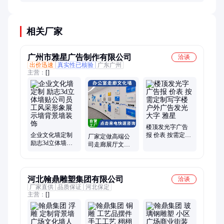
优雅或抽象艺术都是常见选项。
相关厂家
广州市雅星广告制作有限公司
洽谈
出价迅速
真实性已核验
广东广州
主营：
[]
楼顶发光字广告
企业文化墙定制
报 价表 按需定制
厂家定做高端公
励志3d立体墙贴
写字楼户外广告
司走廊展厅文化
公司员工风采形
发光大字 雅星
墙 高级感过道企
象展示墙背景墙
业照片创意背景
装饰
墙贴
河北翰鼎雕塑集团有限公司
洽谈
厂家直供
品质保证
河北保定
主营：
[]