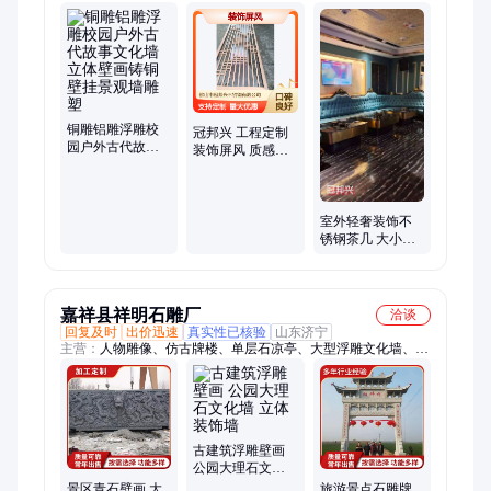
钢、屏风隔断、不锈钢拉手、不锈钢喷砂、定做不锈钢、不锈钢
雕塑、不锈钢镜面、不锈钢板卷、不锈钢蚀刻、装饰不锈钢、雕
屏风定做、不锈钢线条、不锈钢腐蚀、不锈钢板材、家具不锈
钢、不锈钢压花、铝雕刻屏风
铜雕铝雕浮雕校
冠邦兴 工程定制
园户外古代故事
装饰屏风 质感优
文化墙立体壁画
异 轻奢装饰 手工
铸铜壁挂景观墙
焊接
雕塑
室外轻奢装饰不
锈钢茶几 大小圆
组合意式简约家
用客厅小户型定
制
嘉祥县祥明石雕厂
洽谈
回复及时
出价迅速
真实性已核验
山东济宁
主营：
人物雕像、仿古牌楼、单层石凉亭、大型浮雕文化墙、中
式石雕画、仿古青石板、桥梁石护栏、石雕文化柱、门口麒麟摆
件、文化雕塑摆件、园林景观雕塑、石雕孔子像摆件
古建筑浮雕壁画
公园大理石文化
墙 立体装饰墙
景区青石壁画 大
旅游景点石雕牌