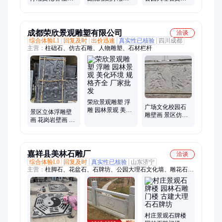
装饰石雕影壁墙
门墙 仿古文化墙
墙 立体装饰墙
成都荣欣景观雕塑有限公司
洽谈
综合体验L1
回复及时
出价迅速
真实性已核验
四川成都
主营：
柱础石、仿古石雕、人物雕塑、石材栏杆
荣欣景观雕塑 浮
广场文化校园石
雕 园林景观 美化
景区立体浮雕壁
雕壁画 景区仿古
环境 规格齐全 厂
画 花岗岩壁画 景
浮雕壁画 典雅大
家批发
观墙广场文化园
方
墙浮雕
嘉祥县美林石雕厂
洽谈
综合体验L0
回复及时
真实性已核验
山东济宁
主营：
柱脚石、花盆石、石牌坊、公园大理石文化墙、雕花石、
柱顶石、雕壁画、大理石、石板材、老石缸、石桌子、老石鼓、
石鼓墩、石护栏、石栏杆、柱墩石、石磨石、花岗岩、亚光板、
柱鼓石、桌石凳、台阶石、门牌石、护栏杆、柱础石、石界桩
村庄景观石牌楼