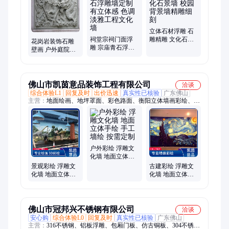
立体石材浮雕 石
祠堂宗祠门面浮
雕精雕 文化石景
花岗岩装饰石雕
雕 宗庙青石浮雕
墙 校园背景墙精
壁画 户外庭院浮
墙定制 有立体感
雕细刻
雕壁画 立体石材
色调淡雅工程文
浮雕文化墙
化墙
佛山市凯茵意品装饰工程有限公司
洽谈
综合体验L1
回复及时
出价迅速
真实性已核验
广东佛山
主营：
地面绘画、地坪罩面、彩色路面、衡阳立体墙画彩绘、地
面彩绘、路面荧光漆、荧光路面跑道、丙烯酸地坪漆、彩色沥
青、彩色透水路面、夜光石路面、铝合金仿古门窗、铝合金复古
门窗、铝合金古建构件、墙体彩绘、原创设计绘画、陶瓷颗粒路
面、透光混泥土坐凳、彩色塑胶跑道、彩色橡胶跑道、彩色
EPDM、互动3D画、夜光跑道、道路划线、热熔划线、冷涂划线
户外彩绘 浮雕文
化墙 地面立体手
绘 手工墙绘 按需
景观彩绘 浮雕文
古建彩绘 浮雕文
定制
化墙 地面立体手
化墙 地面立体手
绘 手工墙绘 可出
绘 涂鸦墙绘 图案
设计图
造型
佛山市冠邦兴不锈钢有限公司
洽谈
安心购
综合体验L0
回复及时
真实性已核验
广东佛山
主营：
316不锈钢、铝板浮雕、包厢门板、仿古铜板、304不锈