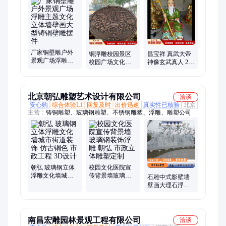
厂家铜壁雕户外
铜浮雕校园景区
昌宝祥 真武大帝
景观广场浮雕主
校园广场文化墙
神像玄武真人 2米
题文化立体墙壁
装饰历史文化立
铸铜鎏金玄天祖
画大型铸铜壁雕
体雕塑摆件
师龟蛇大将
摆件
北京朝弘雕塑艺术设计有限公司
洽谈
安心购
综合体验L1
回复及时
出价迅速
真实性已核验
北京
主营：
铸铜雕塑、玻璃钢雕塑、不锈钢雕塑、浮雕、雕塑公司
朝弘 玻璃钢立体
校园文化医院宣
浮雕文化墙城市
传背景墙玻璃钢
石雕中式影壁墙
街道装饰 仿古铜
装饰浮雕 朝弘 市
壁画大理石浮雕
色 市政工程 3D设
政立体雕塑定制
景观文化墙 立体
计
感十足 朝弘
南昌宏雕园林景观工程有限公司
洽谈