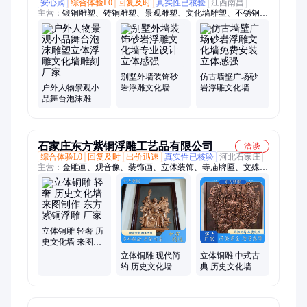
安心购
综合体验L0
回复及时
真实性已核验
江西南昌
主营：
锻铜雕塑、铸铜雕塑、景观雕塑、文化墙雕塑、不锈钢雕
塑、玻璃钢雕塑、景观装饰品、景观公园装饰、人物动物雕塑、
卡通雕塑定制、抽象园林摆件、商场美陈摆件、户外广场摆件、
锻铜浮雕壁画、铸造人物雕塑、公园景观小品、定制园林景观、
园林玩偶摆件、户外动物摆件、商场装饰摆件、不锈钢卡通雕塑
别墅外墙装饰砂
仿古墙壁广场砂
户外人物景观小
岩浮雕文化墙专
岩浮雕文化墙免
品舞台泡沫雕塑
业设计立体感强
费安装立体感强
立体浮雕文化墙
雕刻厂家
石家庄东方紫铜浮雕工艺品有限公司
洽谈
综合体验L0
回复及时
出价迅速
真实性已核验
河北石家庄
主营：
金雕画、观音像、装饰画、立体装饰、寺庙牌匾、文殊菩
萨、紫铜壁画、大殿佛像、纯铜浮雕、紫铜浮雕、红木框铜板、
纯铜地球仪、铜浮雕定制、浮雕背景墙、小屏风定做、壁画工艺
品、古代佛像画、铜浮雕对联、红木落地屏风、四大天王佛像、
对联匾额定做、阿弥陀佛接引像、十三鱼黄铜板画、工艺品佛塔
摆件、大号黄铜地球仪
立体铜雕 轻奢 历
史文化墙 来图制
作 东方紫铜浮雕
立体铜雕 现代简
立体铜雕 中式古
厂家
约 历史文化墙 加
典 历史文化墙 来
工定制 东方紫铜
图制作 东方紫铜
浮雕 厂家
浮雕 厂家