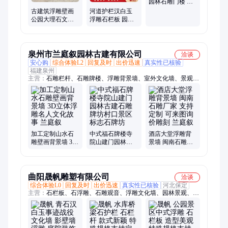
园林石雕门楼 古
建大理石石牌坊
古建筑浮雕壁画
河道护栏汉白玉
公园大理石文化
浮雕石栏板 园林
墙 立体装饰墙
景观石材栏杆
泉州市兰庭叙园林古建有限公司
洽谈
安心购
综合体验L2
回复及时
出价迅速
真实性已核验
福建泉州
主营：
石雕栏杆、石雕牌楼、浮雕背景墙、室外文化墙、景观石
雕龙柱、祠堂花岗岩浮雕、农村三门石牌坊、石雕狮子、石雕大
象、石雕麒麟、石雕青石龙柱、石雕佛像、石雕牌坊
加工定制山水石
中式福石牌楼寺
酒店大堂浮雕背
雕壁画背景墙 3D
院山建门园林古
景墙 闽南石雕厂
立体浮雕名人文
建石雕牌坊村口
家 支持定制 可来
化故事 兰庭叙
景区标志石牌坊
图询价雕刻 兰庭
叙
曲阳晟帆雕塑有限公司
洽谈
综合体验L0
回复及时
出价迅速
真实性已核验
河北保定
主营：
石栏板、石浮雕、石雕观音、浮雕文化墙、园林景观、佛
像雕塑、玻璃钢、景观石、花岗岩、风景石、老石条、大理石、
石鼓摆件、刻字石碑、摆件校园、中式石雕、佛像雕刻、石雕喷
泉、石桌石凳、定做石雕、摆件石雕、柱子雕刻、石雕龙柱、流