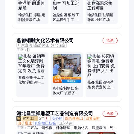
翰鼎集团 浮雕 定
翰鼎集团 铜雕 工
翰鼎集团 玻璃钢
制背景墙广场文
艺品摆件手工工
雕塑 小区广场商
化墙人物浮雕 耐
艺 栩栩如生 可加
业街装饰耐高温
腐蚀精雕
工定制
承接工程项目
燕都铜雕文化艺术有限公司
洽谈
厂家直供
品质保证
河北保定
主营：
[]
燕都 锻铜手工文
化墙浮雕 20年老
燕都 校园锻铜浮
厂 免费定制 发货
雕 免费定制 上门
燕都定制铜缸 实
迅速
安装 免费维护 大
体大厂 资质齐全
厂出品
品质上乘 坚固耐
用
河北昌宝祥雕塑工艺品制造有限公司
洽谈
5年
厂
安心购
综合体验L2
回复及时
出价迅速
真实性已核验
山东济南
主营：
工艺品、铜佛像、佛像雕塑、铜鼎仿古、墙壁墙面、纯铜
鼎摆件