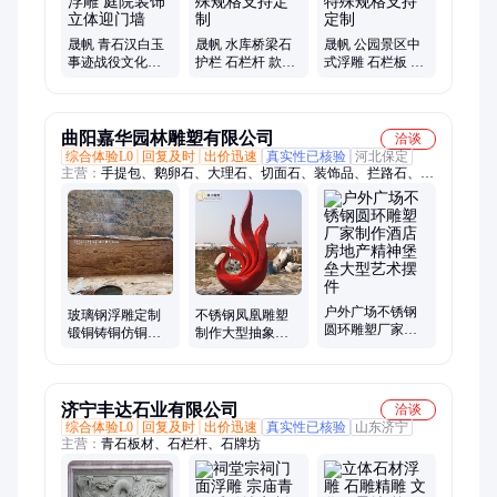
水喷泉、狮子石雕、庭院石雕
晟帆 青石汉白玉
晟帆 水库桥梁石
晟帆 公园景区中
事迹战役文化墙
护栏 石栏杆 款式
式浮雕 石栏板 造
影壁墙浮雕 庭院
新颖 特殊规格支
型美观 特殊规格
装饰立体迎门墙
持定制
支持定制
曲阳嘉华园林雕塑有限公司
洽谈
综合体验L0
回复及时
出价迅速
真实性已核验
河北保定
主营：
手提包、鹅卵石、大理石、切面石、装饰品、拦路石、环
雕塑、牛奶瓶、工艺品、背景墙、影壁墙、购物袋、牛雕塑、气
球摆件、浮雕挂件、月亮雕塑、水滴雕塑、道具摆件、蝴蝶雕
塑、铁艺装饰、人物雕塑、石雕大象、雕塑摆件、人物雕像、摆
件饰品
户外广场不锈钢
玻璃钢浮雕定制
不锈钢凤凰雕塑
圆环雕塑厂家制
锻铜铸铜仿铜背
制作大型抽象创
作酒店房地产精
景墙山水壁画校
意户外园林广场
神堡垒大型艺术
园文化装饰立体
标志性建筑装饰
摆件
雕塑
摆件
济宁丰达石业有限公司
洽谈
综合体验L0
回复及时
出价迅速
真实性已核验
山东济宁
主营：
青石板材、石栏杆、石牌坊