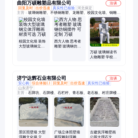
曲阳万硕雕塑品有限公司
洽谈
回复及时
出价迅速
真实性已核验
河北保定
主营：
玻璃钢雕塑、不锈钢雕塑、龙雕塑、校园文化墙、铜雕
塑、工艺品、小动物、人雕塑、背景墙、kaws雕塑、户外园林、
广场雕塑、瓶子雕塑、商场活动、人物雕塑、雕塑树脂、雕刻人
像、卡通雕塑、动物雕塑、校园雕塑、抽象雕塑、果蔬雕塑
校园文化墙 装饰
西方人物 思考者
大型玻璃钢立体
雕塑 玻璃钢仿铜
浮雕画 材质可选
摆件 可定制 万硕
万硕 玻璃钢读书
万硕
人物雕塑 学校景
观摆件 图书馆校
园书店装饰
济宁达辉石业有限公司
洽谈
安心购
综合体验L1
回复及时
出价迅速
真实性已核验
山东济宁
主营：
石牌坊、石牌楼、石栏杆、青石板、老石板、村庄牌楼、
农村石牌坊、村口石牌坊、乡村石牌坊、村口石牌楼、乡村石牌
楼、景区石牌坊、寺庙石牌坊、河道石护栏、观音像、石雕龙
柱、石狮子、石雕麒麟、抱鼓石、台阶石、石雕大象、柱墩石、
石雕壁画、陵园墓地石牌坊、桥梁石栏杆
景区照壁墙 大型
广场立体照壁墙
古建筑浮雕壁画
浮雕文化墙 立体
庭院雕刻浮雕迎
公园大理石文化