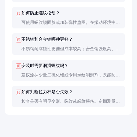
拉力杆的破断拉力约80-100kN，安全使用载荷建议不
超过破断拉力的1/3。
如何防止螺纹松动？
问
可使用螺纹锁固胶或加装弹性垫圈。在振动环境中，
建议定期检查并重新紧固。
不锈钢和合金钢哪种更好？
问
不锈钢耐腐蚀性更佳但成本较高；合金钢强度高、价
格低，适合一般环境。根据具体使用条件选择。
安装时需要润滑螺纹吗？
问
建议涂抹少量二硫化钼或专用螺纹润滑剂，既能防止
咬死，又能确保扭矩精度。
如何判断拉力杆是否失效？
问
检查是否有明显变形、裂纹或螺纹损伤。定期测量长
度变化，超过0.5%应更换。