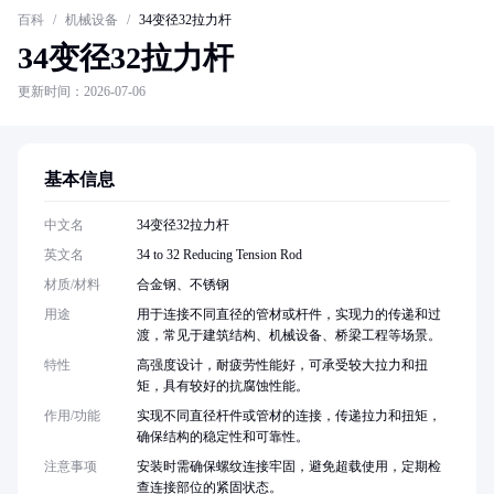
百科
/
机械设备
/
34变径32拉力杆
34变径32拉力杆
更新时间：2026-07-06
基本信息
中文名
34变径32拉力杆
英文名
34 to 32 Reducing Tension Rod
材质/材料
合金钢、不锈钢
用途
用于连接不同直径的管材或杆件，实现力的传递和过
渡，常见于建筑结构、机械设备、桥梁工程等场景。
特性
高强度设计，耐疲劳性能好，可承受较大拉力和扭
矩，具有较好的抗腐蚀性能。
作用/功能
实现不同直径杆件或管材的连接，传递拉力和扭矩，
确保结构的稳定性和可靠性。
注意事项
安装时需确保螺纹连接牢固，避免超载使用，定期检
查连接部位的紧固状态。