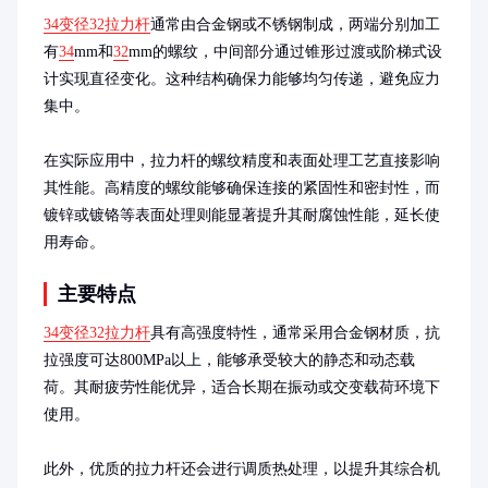
34变径32拉力杆
通常由合金钢或不锈钢制成，两端分别加工
有
34
mm和
32
mm的螺纹，中间部分通过锥形过渡或阶梯式设
计实现直径变化。这种结构确保力能够均匀传递，避免应力
集中。

在实际应用中，拉力杆的螺纹精度和表面处理工艺直接影响
其性能。高精度的螺纹能够确保连接的紧固性和密封性，而
镀锌或镀铬等表面处理则能显著提升其耐腐蚀性能，延长使
用寿命。
主要特点
34变径32拉力杆
具有高强度特性，通常采用合金钢材质，抗
拉强度可达800MPa以上，能够承受较大的静态和动态载
荷。其耐疲劳性能优异，适合长期在振动或交变载荷环境下
使用。

此外，优质的拉力杆还会进行调质热处理，以提升其综合机