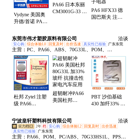
PA66 日本东丽
PA6 HFX33 德
CM3001G-33 加
Vydyne 美国奥
国巴斯夫 注塑
33%玻纤 聚酰
升德/首诺 PA66
阻燃 热稳定 增
胺 中粘度
R433H 加纤33%
强级 汽车 电子
增强级 热稳定
电器
东莞市伟才塑胶原料有限公司
洽谈
高抗冲
安心购
综合体验L0
回复及时
出价迅速
真实性已核验
广东东莞
主营：
PC、PA66、ABS、70G33L、POM、
PC/ABS、EVA、LCP、PP、TPU
超韧耐冲PA66
杜邦 Zytel 注塑
PBT 沙伯基础
美国杜邦
级 PA66
430 加纤33% 抗
80G33L 加33%
70G33L 33%玻
撞击性 连接器
玻纤 抗撞击性
纤 增强 汽车电
电子电器配件
宁波皇轩塑料科技有限公司
家电汽车应用
洽谈
子产品
2年
档
安心购
综合体验L2
回复及时
出价迅速
真实性已核验
广东东莞
主营：
PA66、POM、PC/ABS、70G33HS1L、PPS、