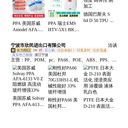
PPSU、PPA、PARA、PCTG、PA9T、Pa12、COC
德国巴斯夫 S
64 D 50 TPU 高
PPA 美国苏威
PPA 瑞士EMS
强度 高弹性 易
Amodel AFA-
HTV-5X1 BK
加工
6133 V0 Z 阻燃
38000 高流动 热
性 33% 玻璃纤
稳定性 易脱模
宁波市欣民进出口有限公司
洽谈
维增强
玻纤增强33%
3年
档
安心购
综合体验L1
回复及时
出价迅速
真实性已核验
浙江宁波
主营：
PP、POM、pc、PA66、POE、ABS、PPS、
PBT、PA6
美国苏威 Solvay
刚性好PA66 美
PTFE 日本大金
PPA AFA-6133
国杜邦
D-210 表面活化
V0 Z 阻燃级 高
70G33HS1-L 机
浸渍类应用 涂
流动 玻纤增强
械性能好 33%
覆级 液体 乳白
33%
玻纤增强
色