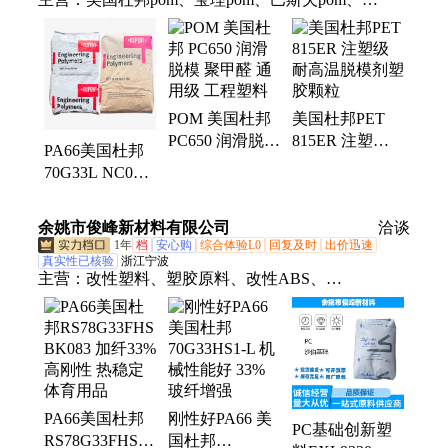
70G33L、台塑pom、韩国可隆pom、旭化成pom、云
天化pom、泰科纳pom、日本三菱pom、韩国工程
pom、pom100p、pom500p、pom900p、m90-44、F20-
03、pom聚甲醛、pom赛钢、朗盛pa66、旭化成
POM 美国杜邦
美国杜邦PET
pa66、日本东丽pa66、美国杜邦pa66、巴斯夫pa66
PC650 润滑脱模
815ER 注塑级
PA66美国杜邦
聚甲醛 通用级
耐高温脱模剂塑
70G33L NC010
工程塑料
胶颗粒
加玻纤33% 易
脱模 玻纤增强
余姚市俊峰新材料有限公司
洽谈
高抗冲
1年
档
安心购
综合体验L0
回复及时
出价迅速
真实性已核验
浙江宁波
主营：
改性塑料、塑胶原料、改性ABS、
PA66RS78G33FHSBK083、改性PC/ABS、PC、
POM、改性PA6、改性PA66、PPO、阻燃合金、阻燃
ABS、PC/ABS、PP、PA全系、改性PET、改性PC、
ABS、PA6、PA66、PBT、HDPE、LDPE、PPS、
PMMA、GPPS
PA66美国杜邦
刚性好PA66 美
PC基础创新塑
RS78G33FHS
国杜邦