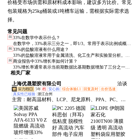
价格受市场供需和原材料成本影响，建议多方比价。常见
包装规格为25kg桶装或1吨槽车运输，需根据实际需求选
择。
常见问题
问
33%在数学中表示什么？
在数学中，33%表示三分之一，即1/3。常用于表示比例或概
问
33%的盐酸溶液有什么用途？
率。
33%的盐酸溶液常用于金属清洗、化工生产和实验室分析。具
问
商业报告中33%增长率如何计算？
有强酸性，需谨慎使用。
33%增长率通常表示当前期数据比基期数据增加了三分之一。
相关厂家
计算公式为（当前值-基期值）/基期值×100%。
上海优晟塑胶有限公司
洽谈
5年
档
安心购
综合体验L1
回复及时
出价迅速
真实性已核验
浙江台州
主营：
耐高温材料、LCP、尼龙原料、PPA、PC、
PC/ABS、PPS、EVA、PP、POM、POE、PA6、
PA66、TPU、PET、ABS、聚丙烯、PA12、PBT、
PPO、PPE、合金料、LDPE、万华化学tpu、HDPE