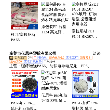
Eva、TPU、POE、pa6t、Pa9t、ppsu、Tpu、Tpv、
1180a、Peek、M800e、PVDF、Pmma、Tpee、
Pom100p、Pom500p、Pom900p、Abs747、Abs757、
独山子800h、PoK
原包装PP 台塑
塞拉尼斯PET
1124 高光泽 食
杜邦/塞拉尼斯
FC51 BK507
品容器 聚丙烯
PA66
40%玻纤+矿物
材料元丰供应
70G33HS1L
增强 卤素阻燃
BK031 +GF33%
家用电器
东莞市亿思科塑胶有限公司
洽谈
增强级pa66
7年
厂
安心购
综合体验L0
真实工厂
回复及时
出价迅速
真实性已核验
广东梅州
主营：
碳纤增强PA66、防静电导电尼龙、PPS、
PEI、PEEK、黑色加纤PEI、pps塑胶、咖啡色pps、
黑色pps、pps塑料、lcp塑胶、环保pps、lcp塑料、pa6
塑胶、pei塑胶、耐磨pa6、pa66塑胶、导电peek、pa9t
塑胶、pa6t塑胶、高温pa6t
亿思科 pa6加玻
纤15-33% 耐低
PA66加2.5%二
PA612加纤33%
温-40°C 增韧耐
硫化钼33%玻纤
增韧级 耐老化