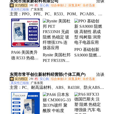
东莞市清泉新材料有限公司
应用
洽谈
化性强
3年
档
安心购
综合体验L2
回复及时
出价迅速
真实性已核验
广东东莞
主营：
PPO、PPE、PC、R533、POM、PC/ABS、聚
碳酸酯、聚甲醛、聚苯醚、工程塑胶、ABS、PA66、
尼龙、PBT、TPU、聚氨酯、PPS、聚苯硫醚、
POE、EVA、TPEE、PET、LCP、PA6、ASA、
PMMA
PPO 基础创新
PA66 美国奥升
Rynite 美国杜邦
SA9000 阻燃级
德 R533 热稳定
PET FR533NH
高韧性 易成型
抗腐蚀 加纤
无卤阻燃 热稳
纯树脂 润滑 电
33% 电气性好
定 玻纤增强
子电器应用
东莞市常平创仕新材料经营部(个体工商户)
洽谈
润滑 薄壁应用
33% 连接器应
2年
档
安心购
综合体验L0
回复及时
出价迅速
用
真实性已核验
广东东莞
主营：
PC、耐高温材料、ABS、R433H、防火ABS、
防火阻燃PC、PC防火阻燃V0抗UV、PA66、POM、
PBT、PP、PC/ABS、TPU、PBT 加纤防火、PA66 加
纤防火、PA66 加纤