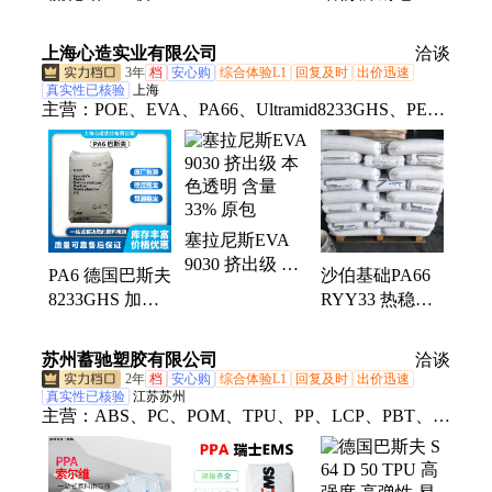
寒尼龙6
高强度 高刚性
耐高温 冷却管
耐磨耗改良
用尼龙612材料
上海心造实业有限公司
洽谈
3年
档
安心购
综合体验L1
回复及时
出价迅速
真实性已核验
上海
主营：
POE、EVA、PA66、Ultramid8233GHS、PE、
ABS、PP、LDPE、HDPE、PC、PA6、POM、
PEEK、PVDF、PBT
塞拉尼斯EVA
9030 挤出级 本
PA6 德国巴斯夫
沙伯基础PA66
色透明 含量
8233GHS 加纤
RYY33 热稳定
33% 原包
33% 高强度 热
剂 33%玻纤增
稳定性 工业
强
苏州蓄驰塑胶有限公司
洽谈
2年
档
安心购
综合体验L1
回复及时
出价迅速
真实性已核验
江苏苏州
主营：
ABS、PC、POM、TPU、PP、LCP、PBT、
PMMA、Pom100p、Pom900p、Pom500p、M90-44、
F20-03、ABS747、ABS757、PEEK、PVDF、