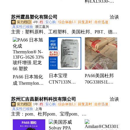
料EXL9330-
BK083 加纤33%
70G33HS1-L 机
BK1E526 阻燃
高刚性 热稳定
械性能好 33%
注塑级聚碳酸酯
苏州霆昌塑化有限公司
体育用品
玻纤增强
洽谈
通用塑胶原料
4年
档
安心购
综合体验L1
回复及时
出价迅速
真实性已核验
浙江嘉兴
主营：
塑料原料、工程塑料、美国杜邦、PBT、德国
巴斯夫、德国朗盛、PA66、PC+ABS、PET、韩国
LG、日本旭化成、PC、尼龙PA、POM、PPO、
PPS、奇美abs、PA6、TPU、POM100p、POM500p、
pom900p、pc1100、pc/abs、日本宝理pom
日本宝理
PA66美国杜邦
PA66 日本旭化
CTN7133N
70G33HS1L
成 Thermylon®
PTFE 33%(玻纤
BK031玻纤增强
N-13FG-1626
+矿物) 填充 增
33%航空领域
33%玻纤增强
苏州汇吉昌新材料科技有限公司
洽谈
强 卤素阻燃
汽车部件用料
尼龙66 塑胶
1年
档
安心购
综合体验L1
回复及时
出价迅速
PBT塑胶粒
真实性已核验
上海
主营：
pom、杜邦pom、宝理pom、
PA66KN333G33CR、旭化成pom、巴斯夫、
pom100p、聚甲醛共聚物、赛钢聚甲醛原料、