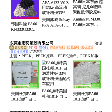
pom500p、pom900p、奇美abs、浙石化、中石化、
pvdf、PCTG、PARA、沙伯基础、pmma、pps、日本
东丽pa66、云天化、科思创TPU、陶氏POE、埃克森
Amilan®CM3301L
美国苏威 Solvay
美孚POE、美国苏威
韩国科隆 PA66
PA66日本东丽
PPA AFA-6133
KN333G33CR
超高韧 尼龙66
V0 Z 阻燃级 高
33%玻纤增强尼
塑料 聚酰胺塑
流动 玻纤增强
龙66塑胶原料
胶原料
33%
东莞市宏羽塑胶有限公司
洽谈
5年
档
安心购
综合体验L2
回复及时
出价迅速
真实性已核验
广东东莞
主营：
PEEK、PEEK原料、PEEK加纤、PEEK加碳
纤、PEI塑料、PEI 1000、PES加纤、PPSU塑料、
PSU塑料、PSU原料、PSU透明料、PPS加纤、POM
加纤、POM改性料、PBT加纤阻燃、PBT加纤、PA66
增韧、PA66加玻纤、PMMA粉、PVDF、FEP、
ETFE、大金FEP、FEP聚全氟乙烯、聚全氟乙烯
PA66加纤美国
美国杜邦PA66
美国杜邦PA66
杜邦101F 自润
101F加纤 自润
101F加纤 自润
滑性好 33%玻
滑好 玻纤增
滑强 玻纤增
纤增强适配汽车
33%汽车 耐老
33%汽车用