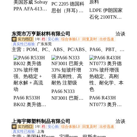
美国苏威 Solvay
PC 2205 德国科
PPA AFA-6133
LDPE 伊朗国家
思创（拜耳) 低
V0 Z 阻燃级 高
石化 2100TN00
粘度 脱模性好
流动 玻纤增强
薄膜级 透明 高
高流动 汽车部
33%
流动 塑料袋应
件 电子应用
东莞市万亨新材料有限公司
洽谈
用塑胶原料
1年
档
安心购
综合体验L1
回复及时
出价迅速
真实性已核验
广东东莞
主营：
POM、PC、ABS、PC/ABS、PA66、PBT、工
程塑料、热塑弹性体、通用塑料
PA66 N333
PA66 R533H
PA66 R433H
NF3001 巴斯夫
BK02 奥升德
NT0773 奥升德
33% 短玻纤增
33% 玻纤增
33% 玻纤增强
强 高刚性、高
强、热稳定 +
热稳定、高刚
耐热 注塑级
上海宇卿塑料制品有限公司
洽谈
耐水解 + 高流
性、耐化学、本
1年
档
安心购
综合体验L0
回复及时
出价迅速
动
色
真实性已核验
上海
主营：
美国杜邦pom、宝理pom、巴斯夫pom、