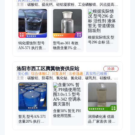
主营：
碳酸铝、硫化钙、硅铝凝胶粉、工业磷酸镁、闪点提高
剂、表面活性剂、耐火材料、水处理原材料
根据实际情况 型
号296 企标 活性
钝化缓蚀剂 型号
型号an-361 有效
剂 液体 暂无 管道
AN-571 执行质量
物质含量3% 企标
缓蚀阻垢剂
标准QB 暂无 根据
参考用量40mg 暂
水质 含量20%
无 酸液缓蚀剂
洛阳市西工区腾翼物资供应站
洽谈
安心购
综合体验L2
回复及时
出价迅速
真实性已核验
主营：
碳酸铝、防霉剂、氯化铋、氮化硅、破乳剂、硅酸镁、磷
酸铝、化学试剂、抗静电剂、乙酸乙酯、氢氧化镁、焦磷酸钠、
干燥通风、次磷酸镁、氯化氢乙醇、氯化氢甲醇、聚丙烯酸钾、
闪点提高剂、柴油降凝剂、硫代硫酸铵、聚丙烯酰胺、多聚磷酸
钠、25公斤纸板桶、硫代乙醇酸钠、高分子絮凝剂
含量50% 暂无 PH
值使用范围
暂无 型号AN-571
润滑磷化液 优级
3.0±1.5 型号AN-
含量20% 执行质
品 厂家直供 浸泡
342 空调杀菌灭藻
量标准QB 根据水
碱性 粉状 袋装
剂
质 钝化缓蚀剂