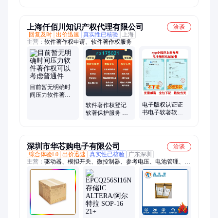
HDPE 颗粒 薄膜
埃克森美孚 塑料
暂无
袋 颗粒 低翘曲 美
国
上海仟佰川知识产权代理有限公司
洽谈
回复及时
出价迅速
真实性已核验
上海
主营：
软件著作权申请、软件著作权服务
目前暂无明确时
间压力软件著作
权可以考虑普通
电子版权认证证
软件著作权登记
件
书电子软著软件
软著保护服务 可
著作权 快速下证
加急登记 版权登
app上架上架专用
记变更 一对一服
务
深圳市华芯购电子有限公司
洽谈
综合体验L0
出价迅速
真实性已核验
广东深圳
主营：
驱动器、模拟开关、微控制器、参考电压、电池管理、视
频开关ic、仪表放大器、音频放大器、开关稳压器、数字隔离
器、精密放大器、运算放大器、点火控制器、开关控制器、可编
程门阵列、接口集成电路、电容电阻