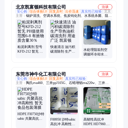
北京凯富顿科技有限公司
洽谈
安心购
综合体验L0
回复及时
出价迅速
真实性已核验
北京
主营：
锅炉清洗、空调水系统、焦炭钝化剂、水系统杀菌、阻垢
分散剂、洗涤高温水、粉尘抑制剂、脱硫增效剂、在线清洗剂、
氧化除藻剂、杀菌灭藻剂、水系统管道、无二氧化氯、空调冷凝
器、金属表面油污、清除附着藻类、烟气湿法脱硫、高电导反渗
透、通风系统清洗、空调风机盘管、导热油炉清洗、玻璃鳞片胶
泥、烟气脱硫脱硝、锅炉除垢除锈、填料水垢清洗
粘泥剥离剂 型号
快速清洁 油污积
水处理阻垢剂空
KFD-212 暂无 PH
碳清除剂 生产导
调循环冷却水专
值使用范围6-8 有
热油积碳清洗剂
用产品提供技术
效物质含量30％
用途广泛 凯富顿
服务
东莞市神牛化工有限公司
洽谈
安心购
综合体验L0
回复及时
真实性已核验
主营：
陶氏eva460、三井ppJ105G、石蜡增韧eva220w、三井
eva260、热熔级eva250、普瑞曼ppj105g
HDPE FI0750沙特
sabic 共聚高抗冲
F00950 沙特sabic
高韧性高抗冲
高刚性 暂无 食品
高抗冲 高刚性
HDPE HD7960.13
包装薄膜