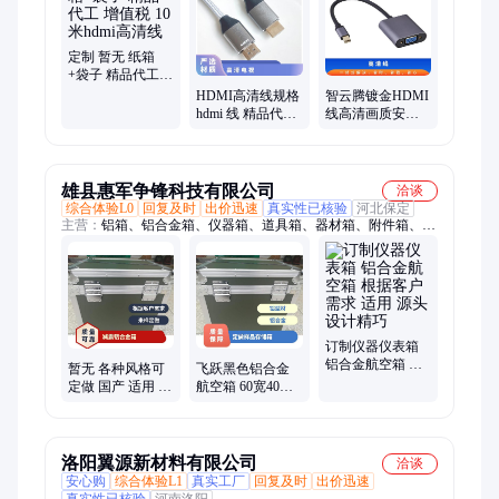
定制 暂无 纸箱
+袋子 精品代工
增值税 10米hdmi
HDMI高清线规格
智云腾镀金HDMI
高清线
hdmi 线 精品代工
线高清画质安全
暂无 定制 纸箱
可靠30米暂无
+袋子 增值税
雄县惠军争锋科技有限公司
洽谈
综合体验L0
回复及时
出价迅速
真实性已核验
河北保定
主营：
铝箱、铝合金箱、仪器箱、道具箱、器材箱、附件箱、收
纳箱、航空箱、工具箱、电子仪表箱、实验仪器包装箱、消防器
材箱、指挥作业箱、侦查作业箱、勘测仪器包装箱、仪器仪表
箱、乐器包装箱、舞台道具箱、服装道具箱、运输储备箱、通讯
设备箱、五金工具箱、铝合金航空箱、产品展示箱、物资器材箱
订制仪器仪表箱
铝合金航空箱 根
暂无 各种风格可
飞跃黑色铝合金
据客户需求 适用
定做 国产 适用 仪
航空箱 60宽40高
源头 设计精巧
器想铝合金 减震
载重80kg 拉杆轮
航空箱
子样品展示箱
洛阳翼源新材料有限公司
洽谈
安心购
综合体验L1
真实工厂
回复及时
出价迅速
真实性已核验
河南洛阳