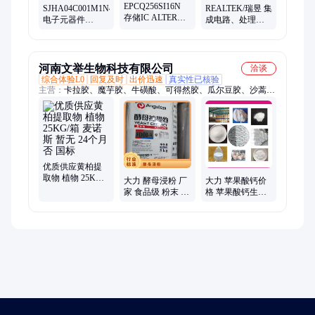
EPCQ256SI16N
SJHA04C001M1N46
REALTEK/瑞昱 集
存储IC ALTERA/
电子元器件
成电路、处理
阿尔特拉 SOP-16
SUMITOMO 批次
器、微控制器
21+
暂无
ALC662-VD0-GR
QFN48 21+
河南文举生物科技有限公司
洽谈
综合体验L0
回复及时
出价迅速
真实性已核验
主营：
卡拉胶、魔芋胶、牛磺酸、可得然胶、瓜尔豆胶、沙蒿子
胶、海藻酸钠、纳他酶素、食用明胶、聚丙烯酸钠、甲基纤维
素、酪蛋白酸钠、普鲁兰多糖、乳酸链球菌素、食品级黄原胶
优质供应黄柏提
取物 植物 25KG/
大力 酵母浸粉 厂
大力 苹果酸钙价
箱 麦诺斯 暂无 24
家 食品级 粉末 营
格 苹果酸钙生产
个月 否 国标
养强化剂 36个月
厂家
常温