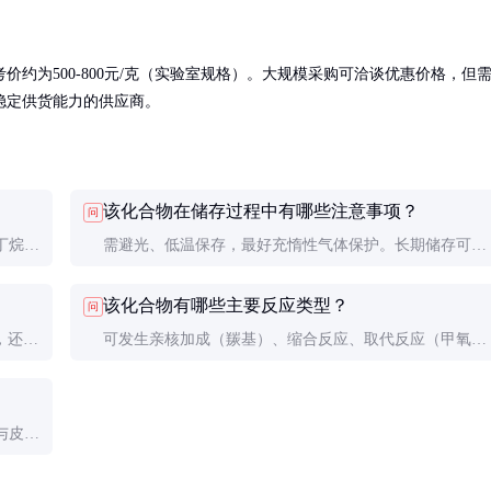
约为500-800元/克（实验室规格）。大规模采购可洽谈优惠价格，但
稳定供货能力的供应商。
该化合物在储存过程中有哪些注意事项？
问
丁烷衍
需避光、低温保存，最好充惰性气体保护。长期储存可能
验室常
出现颜色变深，建议定期检测纯度。开封后应尽快使用完
该化合物有哪些主要反应类型？
问
毕。
，还需
可发生亲核加成（羰基）、缩合反应、取代反应（甲氧
，无可
基）等。在碱性条件下易发生开环反应，酸性条件下可能
聚合。
与皮肤
溶剂规