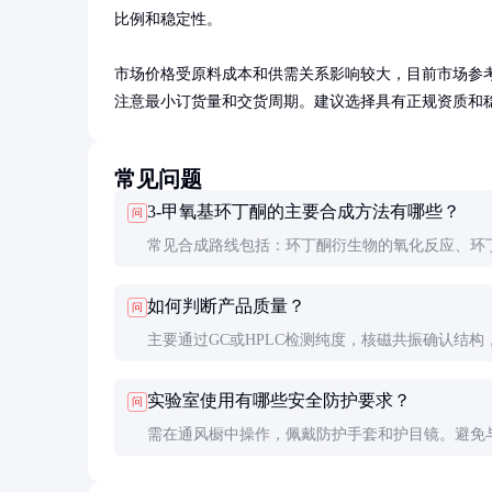
比例和稳定性。

市场价格受原料成本和供需关系影响较大，目前市场参考价
注意最小订货量和交货周期。建议选择具有正规资质和
常见问题
3-甲氧基环丁酮的主要合成方法有哪些？
问
常见合成路线包括：环丁酮衍生物的氧化反应、环
生物的催化氧化、以及特殊条件下的环化反应。实
如何判断产品质量？
问
用过氧化物氧化相应醇前体制备。
主要通过GC或HPLC检测纯度，核磁共振确认结构
检测水分和杂质含量。优质产品应为无色透明液体
实验室使用有哪些安全防护要求？
问
见悬浮物。
需在通风橱中操作，佩戴防护手套和护目镜。避免
直接接触，严禁明火和高温加热。废弃物应按有机