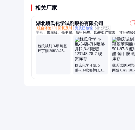
范处理。
相关厂家
湖北魏氏化学试剂股份有限公司
综合体验L0
回复及时
资质已核验
湖北武汉
主营：
碘海醇、葡甲胺、氨甲环酸、盐酸柔红霉素、甘油磷酸
藻糖、葡乙胺、古龙酸、托吡酯、潮霉素B、替卡西林钠克拉
钾、星孢菌素、盐酸阿霉素、碘帕醇
魏氏试剂 3-甲氧基
环丁酮 30830-25-2
魏氏化学 4-氯-5-
魏氏试剂 对
质量保障
碘-7H-吡咯并[2,3-
丙酸 CAS 501-
d]嘧啶 123148-78-7
氨甲环酸 葡甲
现货库存
货库存