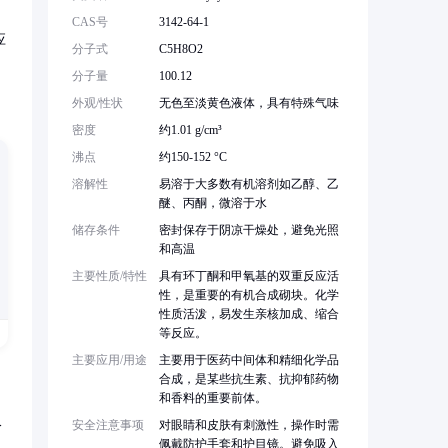
CAS号
3142-64-1
应
分子式
C5H8O2
分子量
100.12
外观/性状
无色至淡黄色液体，具有特殊气味
密度
约1.01 g/cm³
沸点
约150-152 °C
溶解性
易溶于大多数有机溶剂如乙醇、乙
醚、丙酮，微溶于水
储存条件
密封保存于阴凉干燥处，避免光照
和高温
主要性质/特性
具有环丁酮和甲氧基的双重反应活
性，是重要的有机合成砌块。化学
性质活泼，易发生亲核加成、缩合
等反应。
主要应用/用途
主要用于医药中间体和精细化学品
合成，是某些抗生素、抗抑郁药物
和香料的重要前体。
安全注意事项
对眼睛和皮肤有刺激性，操作时需
分
佩戴防护手套和护目镜。避免吸入