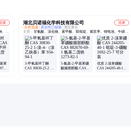
湖北贝诺福化学科技有限公司
洽谈
洽谈
出价迅速
真实性已核验
湖北黄石
钠、海
主营：
甘氨酸、溴化物、蒽甲酸、联吡啶、紫苏葶、锂电池、牛磺
维酸
酸、褪黑素、磷酸铟、新癸酸、赖氨酸、溴化鏻、乙氧基、藏花醛、
豆甾醇、羟乙基、维素酶、庚二酸、呋虫胺、丹参素、萘甲醛、槐豆
胶、黄柏酮、元明粉、乙氨基
羟基苯
3-甲氧基环丁酮
5-氨基-2-甲基苯硼
优质 2-溴苯硼酸
97-3
CAS 30830-25-2 1-
酸频那醇酯 CAS
CAS 244205-40-1
胺 现
溴-4-（溴乙炔基）
882670-69-1 氨基二
吡啶-3-硼酸 1692-
苯 934-94-1
茂铁 1273-82-1
25-7 可分装