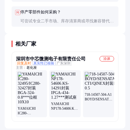
配。有条件的话可进行功能测试，或咨询原厂技术支
持。
停产零部件如何采购？
问
可尝试专业二手市场、库存清算商或寻找兼容替代
品。部分专业公司提供停产件再生产服务。
相关厂家
深圳市中芯微测电子有限责任公司
洽谈
回复及时
真实性已核验
广东深圳
主营：
老化座
718-14507-504-A1
BOYD/SENSATA/WELLS-
YAMAICHI
CTI/QINEX封装
YAMAICHI
NP178-54606.KS-
BGA-145-0.5
IC280-
14291封装IPGA-
32495/IC280-
434-1.27***测试
32427封装BGA-
座
324-0.8***位框