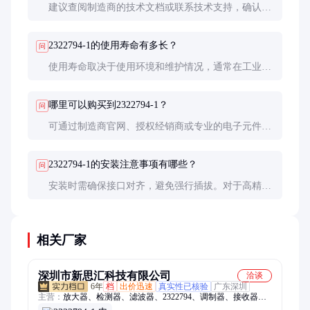
建议查阅制造商的技术文档或联系技术支持，确认其
接口类型、电气参数等是否与现有系统匹配。
2322794-1的使用寿命有多长？
问
使用寿命取决于使用环境和维护情况，通常在工业环
境中可达数年甚至更久。定期检查和保养可延长其寿
命。
哪里可以购买到2322794-1？
问
可通过制造商官网、授权经销商或专业的电子元件采
购平台购买。确保货源正规以避免假冒产品。
2322794-1的安装注意事项有哪些？
问
安装时需确保接口对齐，避免强行插拔。对于高精度
应用，建议使用专用工具，并遵循制造商的安装指
南。
相关厂家
深圳市新思汇科技有限公司
洽谈
6年
档
出价迅速
真实性已核验
广东深圳
主营：
放大器、检测器、滤波器、2322794、调制器、接收器、
衰减器、解调器、变压器、合成器、收发器、偏置器、振荡器、