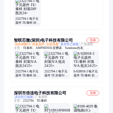
rfid天线、终端负载、隔直流器、微波射频、集成电路、同轴开
关、接入监控ic、频率综合器、便携式仪器、mcl电子开关、压控
均衡器、射频适配器、定向耦合器
2322794-1 电子元
器件 TE/泰科 封装
DIP 批次24+
智联芯微(深圳)电子科技有限公司
洽谈
综合体验L0
回复及时
出价迅速
真实性已核验
广东深圳
主营：
TE泰科、AMPHENOL安费诺、Sumitomo住友、
2322794、ITT
2322794-1 电子元
2322794-1 电子元
6-928918-3 电子元
器件 TE/泰科 封装
器件 TE 封装N/A
器件 TE/泰科 封装
N/A 批次24/25+
批次24/25+
N/A 批次24/25+
深圳市倍连电子科技有限公司
洽谈
真实性已核验
广东深圳
主营：
2322794、TE/泰科